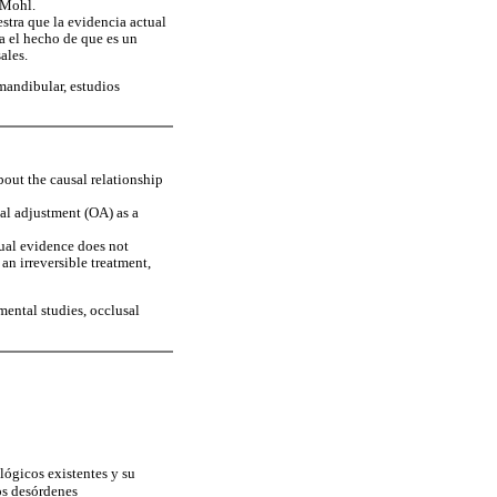
 Mohl.
estra que la evidencia actual
a el hecho de que es un
ales.
mandibular, estudios
about the causal relationship
sal adjustment (OA) as a
ctual evidence does not
an irreversible treatment,
mental studies, occlusal
lógicos existentes y su
los desórdenes