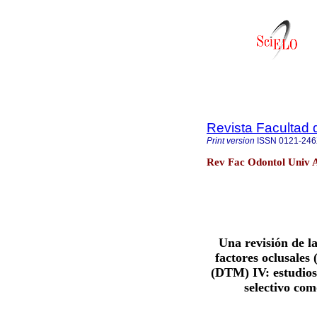
Revista Facultad 
Print version
ISSN
0121-24
Rev Fac Odontol Univ A
Una revisión de la
factores oclusale
(DTM) IV: estudios 
selectivo com