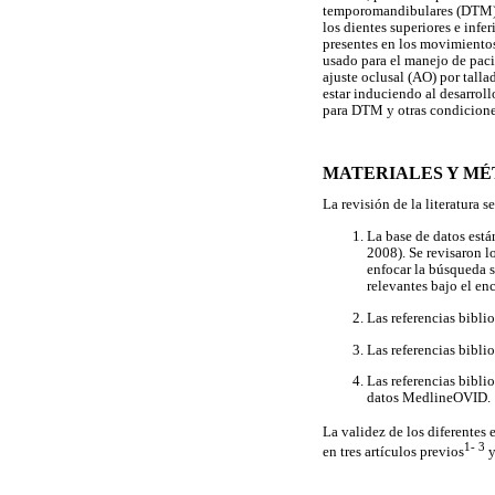
temporomandibulares (DTM) y 
los dientes superiores e inf
presentes en los movimiento
usado para el manejo de paci
ajuste oclusal (AO) por tall
estar induciendo al desarrol
para DTM y otras condiciones
MATERIALES Y M
La revisión de la literatura 
La base de datos est
2008). Se revisaron l
enfocar la búsqueda s
relevantes bajo el e
Las referencias bibli
Las referencias bibli
Las referencias biblio
datos MedlineOVID.
La validez de los diferentes
1- 3
en tres artículos previos
y