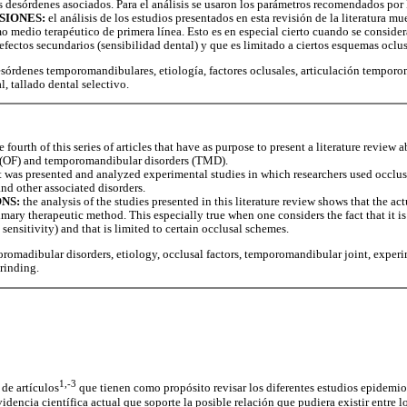
 desórdenes asociados. Para el análisis se usaron los parámetros recomendados por
SIONES:
el análisis de los estudios presentados en esta revisión de la literatura mu
o medio terapéutico de primera línea. Esto es en especial cierto cuando se consider
 efectos secundarios (sensibilidad dental) y que es limitado a ciertos esquemas oclus
sórdenes temporomandibulares, etiología, factores oclusales, articulación temporo
l, tallado dental selectivo.
he fourth of this series of articles that have as purpose to present a literature review 
s (OF) and temporomandibular disorders (TMD).
 it was presented and analyzed experimental studies in which researchers used occlu
d other associated disorders.
NS:
the analysis of the studies presented in this literature review shows that the a
imary therapeutic method. This especially true when one considers the fact that it is 
 sensitivity) and that is limited to certain occlusal schemes.
romadibular disorders, etiology, occlusal factors, temporomandibular joint, experi
rinding.
1,-3
 de artículos
que tienen como propósito revisar los diferentes estudios epidemio
evidencia científica actual que soporte la posible relación que pudiera existir entre 