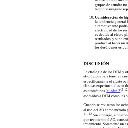
grupos de estudio no
tampoco ninguno repo
Consideración de hip
la tendencia general 
alternativa uno podrí
efectividad de los re
es debida al efecto p
resultados, y si no e
produce al hacer un A
los desórdenes estudi
DISCUSIÓN
La etiología de los DTM y otr
etiológicos para tener en cue
específicamente el ajuste oc
clínicas experimentales en 
5-12
asintomáticos (
cuadro 2
)
asociados a DTM como las ce
Cuando se revisaron los och
al uso del AO como método pr
11, 12
Sin embargo, a pesar d
que recibieron el AO, estos
tratamiento. Solamente un es