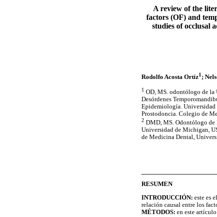
A review of the lite
factors (OF) and te
studies of occlusal 
1
Rodolfo Acosta Ortíz
; Nel
1
OD, MS. odontólogo de la 
Desórdenes Temporomandibula
Epidemiología. Universidad 
Prostodoncia. Colegio de Me
2
DMD, MS. Odontólogo de la 
Universidad de Michigan, US
de Medicina Dental, Univers
RESUMEN
INTRODUCCIÓN:
este es e
relación causal entre los fa
MÉTODOS:
en este artícul