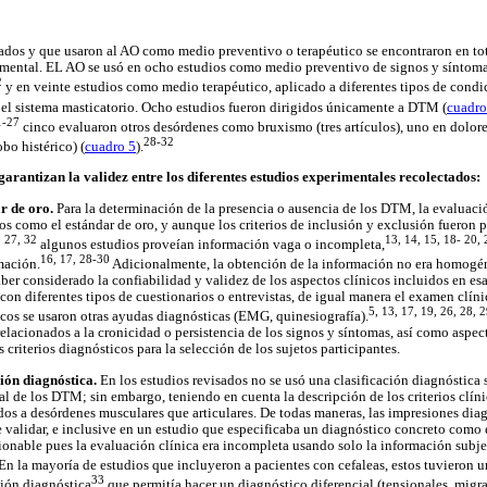
rados y que usaron al AO como medio preventivo o terapéutico se encontraron en to
rimental. EL AO se usó en ocho estudios como medio preventivo de signos y síntom
2
y en veinte estudios como medio terapéutico, aplicado a diferentes tipos de cond
 el sistema masticatorio. Ocho estudios fueron dirigidos únicamente a DTM (
cuadro
1-27
cinco evaluaron otros desórdenes como bruxismo (tres artículos), uno en dolor
28-32
bo histérico) (
cuadro 5
).
 garantizan la validez entre los diferentes estudios experimentales recolectados:
r de oro.
Para la determinación de la presencia o ausencia de los DTM, la evaluació
os como el estándar de oro, y aunque los criterios de inclusión y exclusión fueron
, 27, 32
13, 14, 15, 18- 20, 
algunos estudios proveían información vaga o incompleta,
16, 17, 28-30
mación.
Adicionalmente, la obtención de la información no era homogéne
ber considerado la confiabilidad y validez de los aspectos clínicos incluidos en es
con diferentes tipos de cuestionarios o entrevistas, de igual manera el examen clíni
5, 13, 17, 19, 26, 28, 
cos se usaron otras ayudas diagnósticas (EMG, quinesiografía).
relacionados a la cronicidad o persistencia de los signos y síntomas, así como aspec
 criterios diagnósticos para la selección de los sujetos participantes.
ción diagnóstica.
En los estudios revisados no se usó una clasificación diagnóstica 
al de los DTM; sin embargo, teniendo en cuenta la descripción de los criterios clíni
dos a desórdenes musculares que articulares. De todas maneras, las impresiones diag
 validar, e inclusive en un estudio que especificaba un diagnóstico concreto como e
ionable pues la evaluación clínica era incompleta usando solo la información subje
En la mayoría de estudios que incluyeron a pacientes con cefaleas, estos tuvieron 
33
ción diagnóstica
que permitía hacer un diagnóstico diferencial (tensionales, migrañ