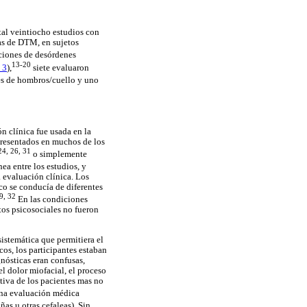
tal veintiocho estudios con
as de DTM, en sujetos
iciones de desórdenes
13-20
 3
),
siete evaluaron
es de hombros/cuello y uno
n clínica fue usada en la
 presentados en muchos de los
24, 26, 31
o simplemente
a entre los estudios, y
a evaluación clínica. Los
co se conducía de diferentes
29, 32
En las condiciones
tos psicosociales no fueron
sistemática que permitiera el
cos, los participantes estaban
nósticas eran confusas,
l dolor miofacial, el proceso
tiva de los pacientes mas no
una evaluación médica
as u otras cefaleas). Sin