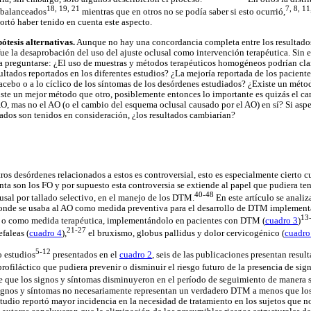
18, 19, 21
7, 8, 11
 balanceados
mientras que en otros no se podía saber si esto ocurrió,
rtó haber tenido en cuenta este aspecto.
ótesis alternativas.
Aunque no hay una concordancia completa entre los resultados
fue la desaprobación del uso del ajuste oclusal como intervención terapéutica. Sin
a preguntarse: ¿El uso de muestras y métodos terapéuticos homogéneos podrían clar
sultados reportados en los diferentes estudios? ¿La mejoría reportada de los pacient
lacebo o a lo cíclico de los síntomas de los desórdenes estudiados? ¿Existe un mét
xiste un mejor método que otro, posiblemente entonces lo importante es quizás el ca
O, mas no el AO (o el cambio del esquema oclusal causado por el AO) en sí? Si asp
ados son tenidos en consideración, ¿los resultados cambiarían?
os desórdenes relacionados a estos es controversial, esto es especialmente cierto c
nta son los FO y por supuesto esta controversia se extiende al papel que pudiera tene
40-48
lusal por tallado selectivo, en el manejo de los DTM.
En este artículo se analiz
donde se usaba al AO como medida preventiva para el desarrollo de DTM implement
13
o como medida terapéutica, implementándolo en pacientes con DTM (
cuadro 3
)
21-27
faleas (
cuadro 4
),
el bruxismo, globus pallidus y dolor cervicogénico (
cuadro
5-12
o estudios
presentados en el
cuadro 2
, seis de las publicaciones presentan resul
ofiláctico que pudiera prevenir o disminuir el riesgo futuro de la presencia de si
e que los signos y síntomas disminuyeron en el período de seguimiento de manera si
 signos y síntomas no necesariamente representan un verdadero DTM a menos que los
tudio reportó mayor incidencia en la necesidad de tratamiento en los sujetos que n