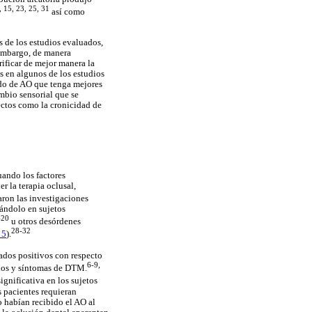
, 15, 23, 25, 31
así como
 de los estudios evaluados,
 embargo, de manera
ificar de mejor manera la
es en algunos de los estudios
odo de AO que tenga mejores
mbio sensorial que se
ectos como la cronicidad de
uando los factores
r la terapia oclusal,
aron las investigaciones
ándolo en sujetos
-20
u otros desórdenes
28-32
 5
).
tados positivos con respecto
6-9,
gnos y síntomas de DTM.
gnificativa en los sujetos
 pacientes requieran
o habían recibido el AO al