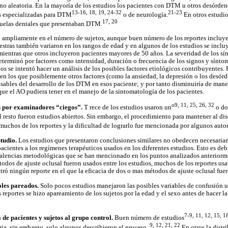
o aleatoria. En la mayoría de los estudios los pacientes con DTM u otros desórden
13-16, 18, 19, 24-32
21-23
as especializadas para DTM
o de neurología.
En otros estudio
17, 20
scuelas dentales que presentaban DTM.
n ampliamente en el número de sujetos, aunque buen número de los reportes incluye
estras también variaron en los rangos de edad y en algunos de los estudios se incl
ientras que otros incluyeron pacientes mayores de 50 años. La severidad de los sí
terminó por factores como intensidad, duración o frecuencia de los signos y síntom
os se intentó hacer un análisis de los posibles factores etiológicos contribuyentes. 
en los que posiblemente otros factores (como la ansiedad, la depresión o los desórd
ables del desarrollo de los DTM en esos paciente; y por tanto disminuiría de maner
que el AO pudiera tener en el manejo de la sintomatología de los pacientes.
o9, 11, 25, 26, 32
s por examinadores “ciegos”.
T rece de los estudios usaron un
o do
l resto fueron estudios abiertos. Sin embargo, el procedimiento para mantener al di
 muchos de los reportes y la dificultad de lograrlo fue mencionada por algunos autor
tudio.
Los estudios que presentaron conclusiones similares no obedecen necesariam
 pacientes a los regímenes terapéuticos usados en los diferentes estudios. Esto es de
 falencias metodológicas que se han mencionado en los puntos analizados anteriorm
odos de ajuste oclusal fueron usados entre los estudios, muchos de los reportes usa
ró ningún reporte en el que la eficacia de dos o mas métodos de ajuste oclusal fu
oles pareados.
Solo pocos estudios manejaron las posibles variables de confusión 
 reportes se hizo apareamiento de los sujetos por la edad y el sexo antes de hacer la
7-9, 11, 12, 15, 1
 de pacientes y sujetos al grupo control.
Buen número de estudios
9, 12, 21, 22
oria, sin embargo, solo algunos describieron el proceso.
En otros la distr