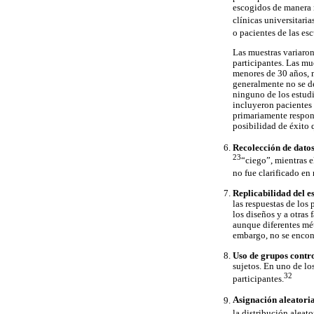
escogidos de manera n
clínicas universitari
o pacientes de las e
Las muestras variaro
participantes. Las mu
menores de 30 años, m
generalmente no se de
ninguno de los estudi
incluyeron pacientes 
primariamente respons
posibilidad de éxito 
Recolección de dato
23
“ciego”, mientras e
no fue clarificado en
Replicabilidad del es
las respuestas de los
los diseños y a otras
aunque diferentes mét
embargo, no se encont
Uso de grupos contr
sujetos. En uno de los
32
participantes.
Asignación aleatoria
la distribución aleat