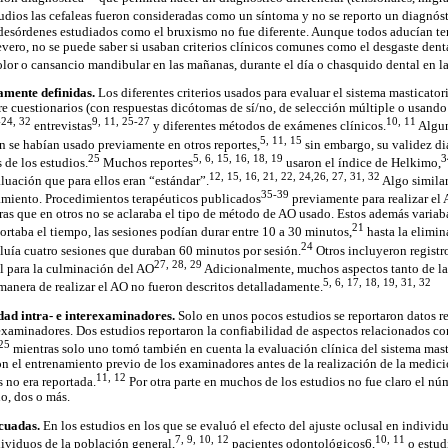
udios las cefaleas fueron consideradas como un síntoma y no se reporto un diagnóst
 desórdenes estudiados como el bruxismo no fue diferente. Aunque todos aducían te
vero, no se puede saber si usaban criterios clínicos comunes como el desgaste dental
lor o cansancio mandibular en las mañanas, durante el día o chasquido dental en l
amente definidas.
Los diferentes criterios usados para evaluar el sistema masticator
e cuestionarios (con respuestas dicótomas de sí/no, de selección múltiple o usando
-24, 32
9, 11, 25-27
10, 11
entrevistas
y diferentes métodos de exámenes clínicos.
Algun
5, 11, 15
n se habían usado previamente en otros reportes,
sin embargo, su validez di
25
5, 6, 15, 16, 18, 19
3
 de los estudios.
Muchos reportes
usaron el índice de Helkimo,
12, 15, 16, 21, 22, 24,26, 27, 31, 32
aluación que para ellos eran “estándar”.
Algo similar
35-39
tamiento. Procedimientos terapéuticos publicados
previamente para realizar el
tras que en otros no se aclaraba el tipo de método de AO usado. Estos además varia
21
ortaba el tiempo, las sesiones podían durar entre 10 a 30 minutos,
hasta la elimi
24
cluía cuatro sesiones que duraban 60 minutos por sesión.
Otros incluyeron regist
27, 28, 29
l para la culminación del AO
Adicionalmente, muchos aspectos tanto de la
5, 6, 17, 18, 19, 31, 32
anera de realizar el AO no fueron descritos detalladamente.
dad intra- e interexaminadores.
Solo en unos pocos estudios se reportaron datos r
examinadores. Dos estudios reportaron la confiabilidad de aspectos relacionados co
 25
mientras solo uno tomó también en cuenta la evaluación clínica del sistema mast
n el entrenamiento previo de los examinadores antes de la realización de la medicio
11, 12
s no era reportada.
Por otra parte en muchos de los estudios no fue claro el n
no, dos o más.
cuadas.
En los estudios en los que se evaluó el efecto del ajuste oclusal en individ
7, 9, 10, 12
10, 11
dividuos de la población general,
pacientes odontológicos6,
o estud