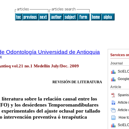
de Odontología Universidad de Antioquia
Services 
6X
Journal
ntioq vol.21 no.1 Medellín July/Dec. 2009
SciELO
Google
REVISIÓN DE LITERATURA
Article
Spanis
 literatura sobre la relación causal entre los
Article
s (FO) y los desórdenes Temporomandibulares
experimentales del ajuste oclusal por tallado
Article
o intervención preventiva ó terapéutica
How to 
SciELO