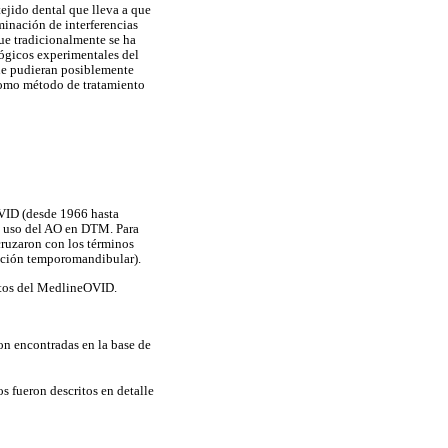
ejido dental que lleva a que
minación de interferencias
ue tradicionalmente se ha
lógicos experimentales del
que pudieran posiblemente
 como método de tratamiento
OVID (desde 1966 hasta
el uso del AO en DTM. Para
 cruzaron con los términos
ación temporomandibular).
datos del MedlineOVID.
ron encontradas en la base de
s fueron descritos en detalle