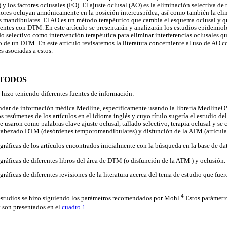
los factores oclusales (FO). El ajuste oclusal (AO) es la eliminación selectiva de t
eriores ocluyan armónicamente en la posición intercuspídea; así como también la eli
s mandibulares. El AO es un método terapéutico que cambia el esquema oclusal y q
entes con DTM. En este artículo se presentarán y analizarán los estudios epidemio
ado selectivo como intervención terapéutica para eliminar interferencias oclusales 
lo de un DTM. En este artículo revisaremos la literatura concerniente al uso de AO
 asociadas a estos.
ÉTODOS
se hizo teniendo diferentes fuentes de información:
ándar de información médica Medline, específicamente usando la librería Medline
os resúmenes de los artículos en el idioma inglés y cuyo título sugería el estudio d
e usaron como palabras clave ajuste oclusal, tallado selectivo, terapia oclusal y se
ncabezado DTM (desórdenes temporomandibulares) y disfunción de la ATM (articul
ográficas de los artículos encontrados inicialmente con la búsqueda en la base de 
ográficas de diferentes libros del área de DTM (o disfunción de la ATM ) y oclusión.
gráficas de diferentes revisiones de la literatura acerca del tema de estudio que fue
4
 estudios se hizo siguiendo los parámetros recomendados por Mohl.
Estos parámetro
 son presentados en el
cuadro 1