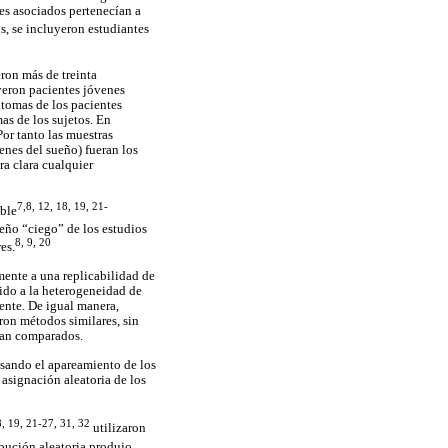
es asociados pertenecían a
s, se incluyeron estudiantes
ron más de treinta
uyeron pacientes jóvenes
ntomas de los pacientes
as de los sujetos. En
Por tanto las muestras
enes del sueño) fueran los
a clara cualquier
7,8, 12, 18, 19, 21-
ble
seño “ciego” de los estudios
8, 9, 20
es.
ente a una replicabilidad de
bido a la heterogeneidad de
ente. De igual manera,
ron métodos similares, sin
eran comparados.
usando el apareamiento de los
 asignación aleatoria de los
8, 19, 21-27, 31, 32
utilizaron
ibución aleatoria produjo