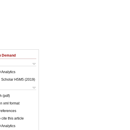
on Demand
 Analytics
 Scholar H5M5 (
2019
)
h (pdf)
 in xml format
 references
cite this article
 Analytics