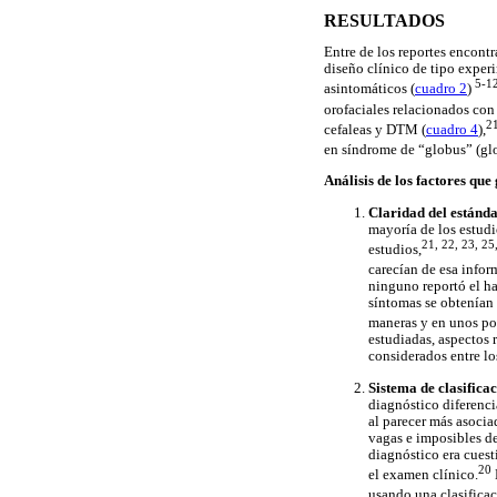
RESULTADOS
Entre de los reportes encont
diseño clínico de tipo expe
5-1
asintomáticos (
cuadro 2
)
orofaciales relacionados con
2
cefaleas y DTM (
cuadro 4
),
en síndrome de “globus” (glo
Análisis de los factores que
Claridad del estánda
mayoría de los estudi
21, 22, 23, 25
estudios,
carecían de esa infor
ninguno reportó el ha
síntomas se obtenían 
maneras y en unos po
estudiadas, aspectos 
considerados entre los
Sistema de clasifica
diagnóstico diferenci
al parecer más asocia
vagas e imposibles de
diagnóstico era cuest
20
el examen clínico.
usando una clasifica