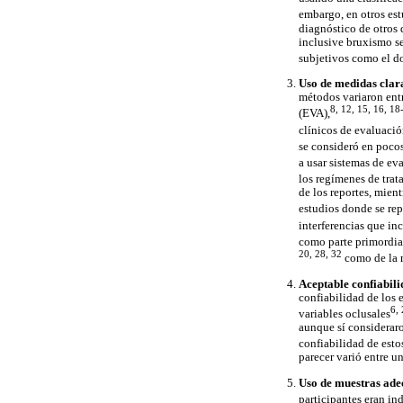
embargo, en otros est
diagnóstico de otros
inclusive bruxismo se
subjetivos como el do
Uso de medidas clar
métodos variaron entr
8, 12, 15, 16, 18
(EVA),
clínicos de evaluació
se consideró en pocos
a usar sistemas de ev
los regímenes de tra
de los reportes, mien
estudios donde se rep
interferencias que in
como parte primordia
20, 28, 32
como de la m
Aceptable confiabili
confiabilidad de los 
6,
variables oclusales
aunque sí consideraro
confiabilidad de esto
parecer varió entre u
Uso de muestras ade
participantes eran in