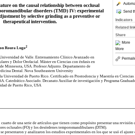
Automat
rature on the causal relationship between occlusal
mporomandibular disorders (TMD) IV: experimental
Send th
adjustment by selective grinding as a preventive or
Indicators
therapeutical intervention.
Related lin
Share
More
2
son Roura Lugo
More
Universidad de Valle. Entrenamiento Clínico Avanzado en
Permali
res y Dolor Orofacial. Máster en Ciencias con énfasis en
de Minnesota, USA. Profesor Adjunto. Departamento de
dicina Dental. Nova Southeastern University
Universidad de Puerto Rico. Certificado en Prostodoncia y Maestría en Ciencias R
A. Catedrático Asociado. Decanato Auxiliar de investigación y Programa Graduado
idad de Puerto Rico, USA
l cuarto de una serie de artículos que tienen como propósito presentar una revisión de
ctores oclusales (FO) y los desórdenes temporomandibulares (DTM).
o se presentaron y analizaron los estudios experimentales en los que se usó el ajus