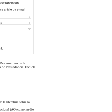
ic translation
is article by e-mail
ks
nk
estaurativas de la
 de Prostodoncia. Escuela
 la literatura sobre la
te oclusal (AO) como medio