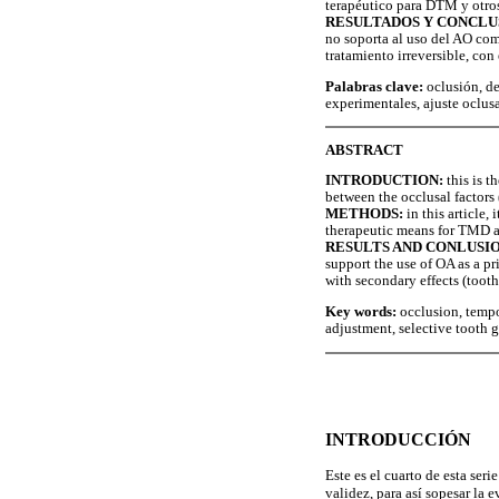
terapéutico para DTM y otros
RESULTADOS Y CONCLU
no soporta al uso del AO com
tratamiento irreversible, con
Palabras clave:
oclusión, de
experimentales, ajuste oclusa
ABSTRACT
INTRODUCTION:
this is t
between the occlusal factor
METHODS:
in this article,
therapeutic means for TMD an
RESULTS AND CONLUSIO
support the use of OA as a pr
with secondary effects (tooth
Key words:
occlusion, tempo
adjustment, selective tooth g
INTRODUCCIÓN
Este es el cuarto de esta serie
validez, para así sopesar la 