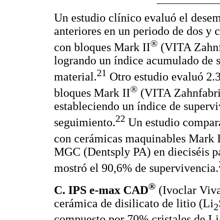
Un estudio clínico evaluó el desem
anteriores en un periodo de dos y 
®
con bloques Mark II
(VITA Zahnf
logrando un índice acumulado de s
21
material.
Otro estudio evaluó 2.3
®
bloques Mark II
(VITA Zahnfabri
estableciendo un índice de superv
22
seguimiento.
Un estudio comparat
con cerámicas maquinables Mark I
MGC (Dentsply PA) en dieciséis pa
mostró el 90,6% de supervivencia.
®
C. IPS e-max CAD
(Ivoclar Viva
cerámica de disilicato de litio (Li
2
compuesto por 70% cristales de Li