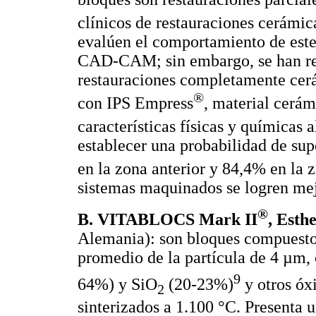
clínicos de restauraciones cerámi
evalúen el comportamiento de este
CAD-CAM; sin embargo, se han rea
restauraciones completamente cer
®
con IPS Empress
, material cerá
características físicas y química
establecer una probabilidad de su
en la zona anterior y 84,4% en la z
sistemas maquinados se logren mej
®
B. VITABLOCS Mark II
, Esthe
Alemania): son bloques compuesto
promedio de la partícula de 4 µm, 
9
64%) y SiO
(20-23%)
y otros ó
2
sinterizados a 1.100 °C. Presenta u