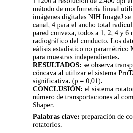
T1200 a resolución de 2.400 dpi en
método de morfometría lineal util
imágenes digitales NIH ImageJ se 
canal, 4 para el ancho total radicul
pared convexa, todos a 1, 2, 4 y 6
radiográfico del conducto. Los da
eálisis estadístico no paramétri
para muestras independientes.
RESULTADOS:
se observa transp
cóncava al utilizar el sistema Pro
significativa. (p = 0,01).
CONCLUSIÓN:
el sistema rotat
número de transportaciones al co
Shaper.
Palabras clave:
preparación de con
rotatorios.