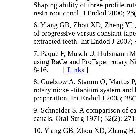
Shaping ability of three profile ro
resin root canal. J Endod 2000;
6. Y ang GB, Zhou XD, Zheng YL,
of progressive versus constant tape
extracted teeth. Int Endod J 200
7. Paque F, Musch U, Hulsmann M.
using RaCe and ProTaper rotary Ni
8-16. [
Links
]
8. Guelzow A, Stamm O, Martus P,
rotary nickel-titanium system and 
preparation. Int Endod J 2005; 
9. Schneider S. A comparison of ca
canals. Oral Surg 1971; 32(2): 
10. Y ang GB, Zhou XD, Zhang H, 