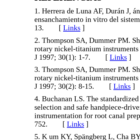
1. Herrera de Luna AF, Durán J, án
ensanchamiento in vitro del siste
13. [
Links
]
2. Thompson SA, Dummer PM. Shapi
rotary nickel-titanium instruments 
J 1997; 30(1): 1-7. [
Links
]
3. Thompson SA, Dummer PM. Shapi
rotary nickel-titanium instruments 
J 1997; 30(2): 8-15. [
Links
]
4. Buchanan LS. The standardized t
selection and safe handpiece-driven
instrumentation for root canal pre
752. [
Links
]
5. K um KY, Spängberg L, Cha BY,