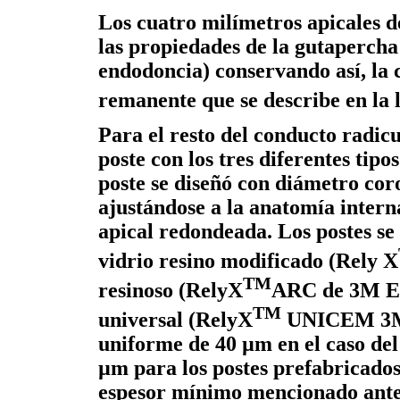
Los cuatro milímetros apicales 
las propiedades de la gutapercha
endodoncia) conservando así, la
remanente que se describe en la l
Para el resto del conducto radic
poste con los tres diferentes tipo
poste se diseñó con diámetro cor
ajustándose a la anatomía intern
apical redondeada. Los postes s
vidrio resino modificado (Rely X
TM
resinoso (RelyX
ARC de 3M ES
TM
universal (RelyX
UNICEM 3M 
uniforme de 40 µm en el caso del
µm para los postes prefabricados
espesor mínimo mencionado ant