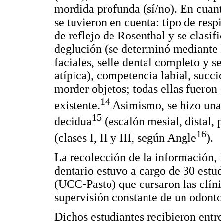
mordida profunda (sí/no). En cuant
se tuvieron en cuenta: tipo de resp
de reflejo de Rosenthal y se clasif
deglución (se determinó mediante 
faciales, selle dental completo y se
atípica), competencia labial, succió
morder objetos; todas ellas fueron 
14
existente.
Asimismo, se hizo una 
15
decidua
(escalón mesial, distal, 
16
(clases I, II y III, según Angle
).
La recolección de la información,
dentario estuvo a cargo de 30 estu
(UCC-Pasto) que cursaron las clíni
supervisión constante de un odonto
Dichos estudiantes recibieron entr