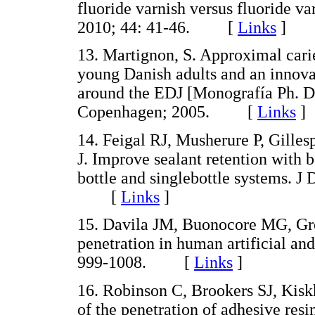
fluoride varnish versus fluoride va
2010; 44: 41-46. [
Links
]
13. Martignon, S. Approximal carie
young Danish adults and an innova
around the EDJ [Monografía Ph. D
Copenhagen; 2005. [
Links
]
14. Feigal RJ, Musherure P, Gille
J. Improve sealant retention with b
bottle and singlebottle systems. J
[
Links
]
15. Davila JM, Buonocore MG, Gr
penetration in human artificial and
999-1008. [
Links
]
16. Robinson C, Brookers SJ, Kis
of the penetration of adhesive resin