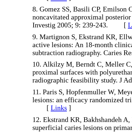
8. Gomez SS, Basili CP, Emilson CG
noncavitated approximal posterior 
Investig 2005; 9: 239-243. [
L
9. Martignon S, Ekstrand KR, Ellw
active lesions: An 18-month clinic
subtraction radiography. Caries
10. Alkilzy M, Berndt C, Meller C
proximal surfaces with polyurethan
radiographic feasibility study. 
11. Paris S, Hopfenmuller W, Meyer
lesions: an efficacy randomized tr
[
Links
]
12. Ekstrand KR, Bakhshandeh A, 
superficial caries lesions on prima