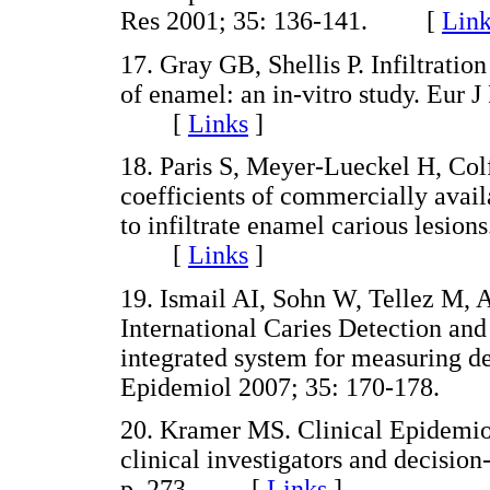
Res 2001; 35: 136-141. [
Link
17. Gray GB, Shellis P. Infiltration
of enamel: an in-vitro study. Eur 
[
Links
]
18. Paris S, Meyer-Lueckel H, Col
coefficients of commercially avai
to infiltrate enamel carious lesion
[
Links
]
19. Ismail AI, Sohn W, Tellez M, 
International Caries Detection a
integrated system for measuring d
Epidemiol 2007; 35: 170-178.
20. Kramer MS. Clinical Epidemiol
clinical investigators and decisio
p. 273. [
Links
]