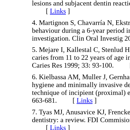
lesions and subjacent dentin reacti
[
Links
]
4. Martignon S, Chavarría N, Ekst
behaviour during a 6-year period 
investigation. Clin Oral Invest
5. Mejare I, Kallestal C, Stenlud 
caries from 11 to 22 years of age 
Caries Res 1999; 33: 93-100.
6. Kielbassa AM, Muller J, Gernha
hygiene and minimally invasive dent
technique of incipient (proximal) 
663-681. [
Links
]
7. Tyas MJ, Anusavice KJ, Frenck
dentistry: a review. FDI Commision
[
Links
]