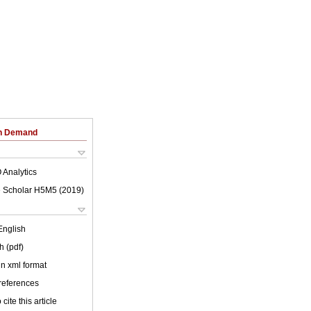
on Demand
 Analytics
 Scholar H5M5 (
2019
)
English
h (pdf)
 in xml format
 references
cite this article