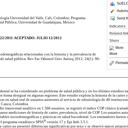
SciELO
Automat
ología Universidad del Valle, Cali, Colombia; Programa
Send th
lud Pública, Universidad de Guadalajara, México
Indicators
Related lin
2/2011-ACEPTADO: JULIO 12/2012
Share
More
More
iodemográficas relacionadas con la historia y la prevalencia de
d de salud pública. Rev Fac Odontol Univ Antioq 2012; 24(1): 96-
Permali
 dental se ha considerado un problema de salud pública y en los últimos estudios 
en forma desigual en algunas regiones. Este estudio explora la historia de la caries 
icas en salud oral de usuarios asistentes al servicio de odontología de 40 institucio
el Cauca, Colombia.
io transversal analítico en 1.566 usuarios; se registró el índice COP clásico (caria
ron mediciones de historia de caries, prevalencia, nivel de COP. Los usuarios aut
riables sociodemográficas y prácticas en salud bucodental. Los estimadores fueron
®
 el programa estadístico SPSS
versión 17 y Epi Info 3.5.1.
de caries no presentó diferencias significativas por sexo y se observó mayor propor