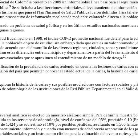
Social de Colombia presentó en 2009 un informe sobre línea base para el seguimien
9
blica.
Se solicitaba a las direcciones territoriales el levantamiento de información
 las metas que para el Plan Nacional de Salud Pública fueron definidas. Para tal efec
istro prospectivo de información recolectada mediante valoración directa a la poblac
derado un problema de salud pública y en los últimos estudios nacionales muestran u
gunas regiones.
lud Bucal hecho en 1998, el índice COP-D promedio nacional fue de 2,3 para la ed
 la población objeto de estudio; sin embargo dado que este es un valor promedio, es
 de acuerdo con el desarrollo de las diversas regiones, ciudades, zonas y condicione
isar estas diferencias entre municipios y departamentos a partir del levantamiento de
10
tores asociados que se aproximen al entendimiento de un modelo de riesgo.
ificación de la prevalencia de caries teniendo en cuenta las lesiones de caries con ca
gión del país que permitan conocer el estado actual de la caries, la historia de carie
plorar la historia de la caries y sus posibles asociaciones con factores sociales y pr
cio de odontología de las instituciones de la Red Pública Departamental en el Valle
nsversal analítico se efectuó un muestreo aleatorio simple. Para definir la muestra p
ndida en los servicios de odontología, nivel de confianza del 95%, precisión 0,10 (
 de 1.424 y se sobrestimó el 10% por posibles pérdidas, resultando en 1.566 la mues
nsentimiento informado y cuando eran menores de edad previa aceptación de los pa
ariables sociales y un instrumento clínico para la valoración del evento caries y pla