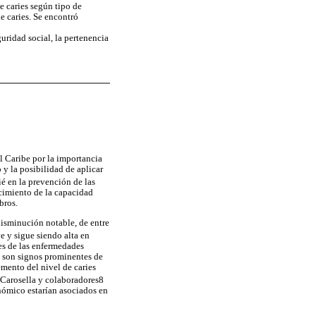
e caries según tipo de
e caries. Se encontró
guridad social, la pertenencia
l Caribe por la importancia
 y la posibilidad de aplicar
é en la prevención de las
cimiento de la capacidad
bros.
disminución notable, de entre
e y sigue siendo alta en
es de las enfermedades
l son signos prominentes de
emento del nivel de caries
 Carosella y colaboradores8
onómico estarían asociados en