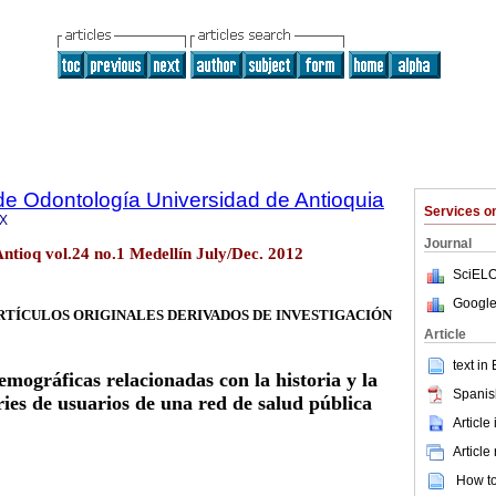
de Odontología Universidad de Antioquia
Services 
6X
Journal
ntioq vol.24 no.1 Medellín July/Dec. 2012
SciELO
Google
RTÍCULOS ORIGINALES DERIVADOS DE INVESTIGACIÓN
Article
text in
emográficas relacionadas con la historia y la
Spanis
ries de usuarios de una red de salud pública
Article
Article
How to 