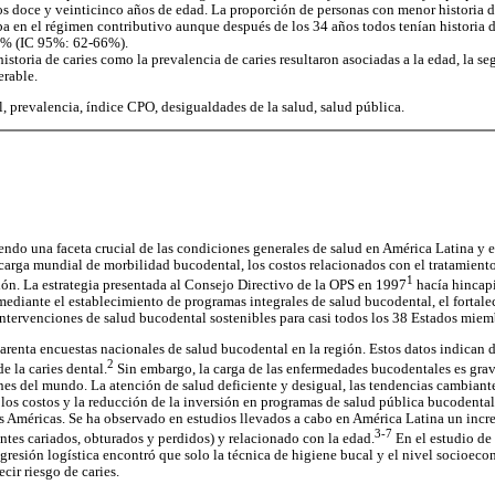
los doce y veinticinco años de edad. La proporción de personas con menor historia d
ba en el régimen contributivo aunque después de los 34 años todos tenían historia d
,3% (IC 95%: 62-66%).
historia de caries como la prevalencia de caries resultaron asociadas a la edad, la se
erable.
l, prevalencia, índice CPO, desigualdades de la salud, salud pública.
endo una faceta crucial de las condiciones generales de salud en América Latina y e
 carga mundial de morbilidad bucodental, los costos relacionados con el tratamiento
1
ón. La estrategia presentada al Consejo Directivo de la OPS en 1997
hacía hincapi
diante el establecimiento de programas integrales de salud bucodental, el fortale
ntervenciones de salud bucodental sostenibles para casi todos los 38 Estados miem
renta encuestas nacionales de salud bucodental en la región. Estos datos indican 
2
e la caries dental.
Sin embargo, la carga de las enfermedades bucodentales es grav
es del mundo. La atención de salud deficiente y desigual, las tendencias cambiant
los costos y la reducción de la inversión en programas de salud pública bucodenta
 las Américas. Se ha observado en estudios llevados a cabo en América Latina un incr
3-7
ntes cariados, obturados y perdidos) y relacionado con la edad.
En el estudio de
egresión logística encontró que solo la técnica de higiene bucal y el nivel socioec
cir riesgo de caries.