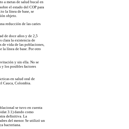
to a metas de salud bucal en
 sobre el estado del COP para
to la línea de base, se
ión objeto.
na reducción de las caries
ad de doce años y de 2,5
 clara la existencia de
s de vida de las poblaciones,
 la línea de base. Por otro
vitación y sin ella. No se
s y los posibles factores
ácticas en salud oral de
 del Cauca, Colombia.
oblacional se tuvo en cuenta
Epidat 3.1) dando como
tra definitiva. La
dres del menor. Se utilizó un
ca bacteriana.