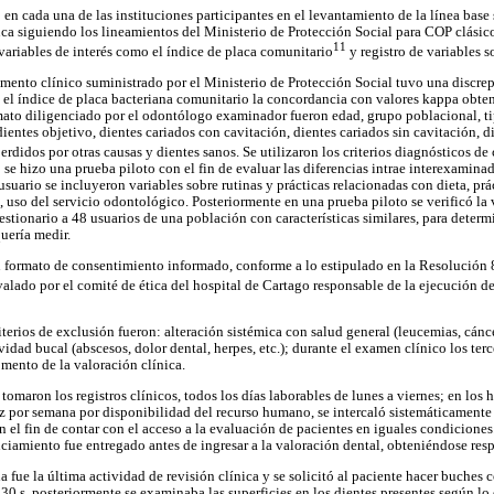
en cada una de las instituciones participantes en el levantamiento de la línea base 
ca siguiendo los lineamientos del Ministerio de Protección Social para COP clási
11
 variables de interés como el índice de placa comunitario
y registro de variables 
umento clínico suministrado por el Ministerio de Protección Social tuvo una discre
 el índice de placa bacteriana comunitario la concordancia con valores kappa obte
rmato diligenciado por el odontólogo examinador fueron edad, grupo poblacional, ti
entes objetivo, dientes cariados con cavitación, dientes cariados sin cavitación, d
erdidos por otras causas y dientes sanos. Se utilizaron los criterios diagnósticos de 
 se hizo una prueba piloto con el fin de evaluar las diferencias intrae interexaminad
suario se incluyeron variables sobre rutinas y prácticas relacionadas con dieta, prá
, uso del servicio odontológico. Posteriormente en una prueba piloto se verificó la
estionario a 48 usuarios de una población con características similares, para determi
uería medir.
n formato de consentimiento informado, conforme a lo estipulado en la Resolución
alado por el comité de ética del hospital de Cartago responsable de la ejecución de
iterios de exclusión fueron: alteración sistémica con salud general (leucemias, cánce
vidad bucal (abscesos, dolor dental, herpes, etc.); durante el examen clínico los ter
omento de la valoración clínica.
tomaron los registros clínicos, todos los días laborables de lunes a viernes; en los
z por semana por disponibilidad del recurso humano, se intercaló sistemáticamente 
n el fin de contar con el acceso a la evaluación de pacientes en iguales condicione
ciamiento fue entregado antes de ingresar a la valoración dental, obteniéndose res
na fue la última actividad de revisión clínica y se solicitó al paciente hacer buche
30 s, posteriormente se examinaba las superficies en los dientes presentes según lo 