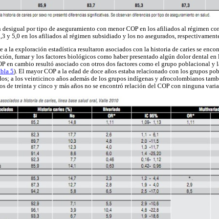
 desigual por tipo de aseguramiento con menor COP en los afiliados al régimen con
,3 y 5,0 en los afiliados al régimen subsidiado y los no asegurados, respectivament
e a la exploración estadística resultaron asociados con la historia de caries se encon
ación, fumar y los factores biológicos como haber presentado algún dolor dental en l
COP en cambio resultó asociado con otros dos factores como el grupo poblacional y l
abla 5
). El mayor COP a la edad de doce años estaba relacionado con los grupos pob
os; a los veinticinco años además de los grupos indígenas y afrocolombianos tambi
pos de treinta y cinco y más años no se encontró relación del COP con ninguna varia