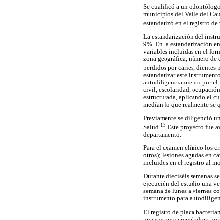
Se cualificó a un odontólogo 
municipios del Valle del Cau
estandarizó en el registro de
La estandarización del instr
9%. En la estandarización en
variables incluidas en el fo
zona geográfica, número de di
perdidos por caries, dientes p
estandarizar este instrumento
autodiligenciamiento por el u
civil, escolaridad, ocupación
estructurada, aplicando el cu
medían lo que realmente se q
Previamente se diligenció u
13
Salud.
Este proyecto fue av
departamento.
Para el examen clínico los cr
otros); lesiones agudas en ca
incluidos en el registro al m
Durante dieciséis semanas se 
ejecución del estudio una ve
semana de lunes a viernes co
instrumento para autodiligen
El registro de placa bacteria
una sustancia reveladora por 