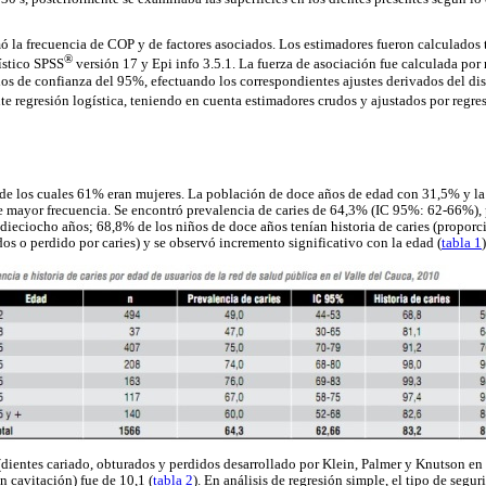
ó la frecuencia de COP y de factores asociados. Los estimadores fueron calculados 
®
ístico SPSS
versión 17 y Epi info 3.5.1. La fuerza de asociación fue calculada por
los de confianza del 95%, efectuando los correspondientes ajustes derivados del dis
te regresión logística, teniendo en cuenta estimadores crudos y ajustados por regre
 de los cuales 61% eran mujeres. La población de doce años de edad con 31,5% y la
e mayor frecuencia. Se encontró prevalencia de caries de 64,3% (IC 95%: 62-66%), 
 dieciocho años; 68,8% de los niños de doce años tenían historia de caries (propor
os o perdido por caries) y se observó incremento significativo con la edad (
tabla 1
)
dientes cariado, obturados y perdidos desarrollado por Klein, Palmer y Knutson en
n cavitación) fue de 10,1 (
tabla 2
). En análisis de regresión simple, el tipo de segur