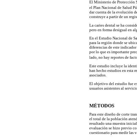
El Ministerio de Protección 
el Plan Nacional de Salud Pú
dar cuenta de la evolución de
construye a partir de un reg
La caries dental se ha consi
pero en forma desigual en al
En el Estudio Nacional de Sa
para la región donde se ubica
diferencias de este indicador
por lo que es importante prec
lado, no hay reportes de fac
Este estudio incluye la ident
han hecho estudios en esta re
asociados.
El objetivo del estudio fue ex
usuarios asistentes al servi
MÉTODOS
Para este diseño de corte tra
el total de la población ate
resultado una muestra inicial
evaluación se hizo previo co
cuestionario para medir las v