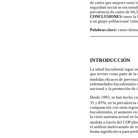
de caries que mujeres entre 
seguridad social se encontra
prevalencia de caries de 64
CONCLUSIONES:
tanto la 
a un grupo poblacional vuln
Palabras clave:
caries denta
INTRODUCCIÓN
La salud bucodental sigue si
que reviste como parte de la
medidas eficaces de prevenci
enfermedades bucodentales me
nacional y la promoción de i
Desde 1995, se han hecho cua
35 y 85%, en la prevalencia d
comparación con otras region
bucodentales, el aumento en 
la crisis sanitaria actual en
medida a través del COP (die
el análisis multivariado de r
forma significativa para prede