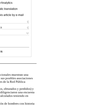
 Analytics
ic translation
is article by e-mail
ks
nk
nacionales muestran una
y sus posibles asociaciones
nes de la Red Pública
dos, obturados y perdidos) y
odiligenciaron una encuesta
 calculados teniendo en
ción de hombres con historia