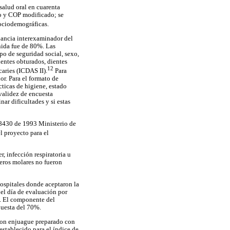
salud oral en cuarenta
co y COP modificado; se
sociodemográficas.
pancia interexaminador del
nida fue de 80%. Las
po de seguridad social, sexo,
ientes obturados, dientes
12
caries (ICDAS II).
Para
or. Para el formato de
cticas de higiene, estado
 validez de encuesta
nar dificultades y si estas
 8430 de 1993 Ministerio de
l proyecto para el
r, infección respiratoria u
ceros molares no fueron
 hospitales donde aceptaron la
el día de evaluación por
s. El componente del
puesta del 70%.
s con enjuague preparado con
establecido para el índice de