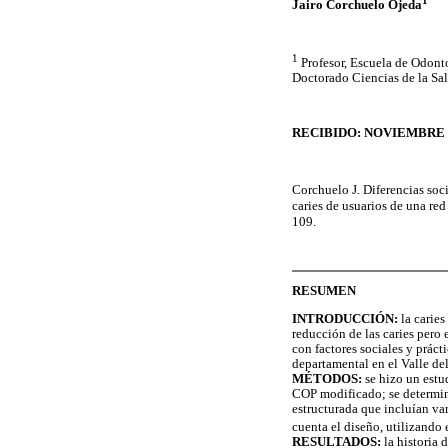
1
Jairo Corchuelo Ojeda
1
Profesor, Escuela de Odont
Doctorado Ciencias de la Sa
RECIBIDO: NOVIEMBRE 2
Corchuelo J. Diferencias soc
caries de usuarios de una re
109.
RESUMEN
INTRODUCCIÓN:
la caries
reducción de las caries pero 
con factores sociales y práct
departamental en el Valle d
MÉTODOS:
se hizo un estud
COP modificado; se determina
estructurada que incluían va
cuenta el diseño, utilizando
RESULTADOS:
la historia 