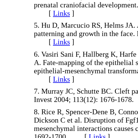
prenatal craniofacial development
[
Links
]
5. Hu D, Marcucio RS, Helms JA. A
patterning and growth in the face
[
Links
]
6. Vasiri Sani F, Hallberg K, Har
A. Fate-mapping of the epithelial 
epithelial-mesenchymal transforma
[
Links
]
7. Murray JC, Schutte BC. Cleft pal
Invest 2004; 113(12): 1676-16
8. Rice R, Spencer-Dene B, Conno
Dickson C et al. Disruption of Fgf
mesenchymal interactions causes cl
1692-1700. [
Links
]