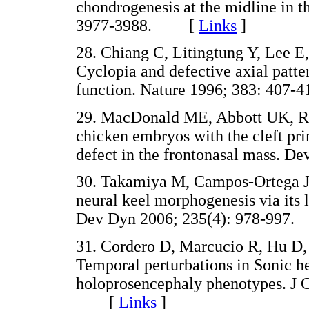
chondrogenesis at the midline in t
3977-3988. [
Links
]
28. Chiang C, Litingtung Y, Lee E
Cyclopia and defective axial patt
function. Nature 1996; 383: 4
29. MacDonald ME, Abbott UK, Ri
chicken embryos with the cleft pri
defect in the frontonasal mass.
30. Takamiya M, Campos-Ortega JA
neural keel morphogenesis via its 
Dev Dyn 2006; 235(4): 978-99
31. Cordero D, Marcucio R, Hu D,
Temporal perturbations in Sonic he
holoprosencephaly phenotypes. J C
[
Links
]