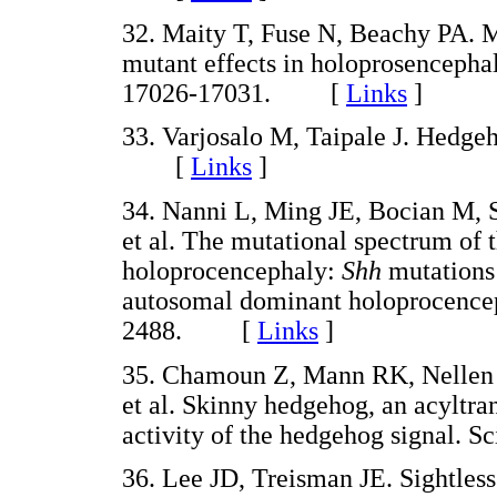
32. Maity T, Fuse N, Beachy PA. 
mutant effects in holoprosencepha
17026-17031. [
Links
]
33. Varjosalo M, Taipale J. Hedgeh
[
Links
]
34. Nanni L, Ming JE, Bocian M, 
et al. The mutational spectrum of
holoprocencephaly:
Shh
mutations 
autosomal dominant holoprocence
2488. [
Links
]
35. Chamoun Z, Mann RK, Nellen 
et al. Skinny hedgehog, an acyltra
activity of the hedgehog signal
36. Lee JD, Treisman JE. Sightle