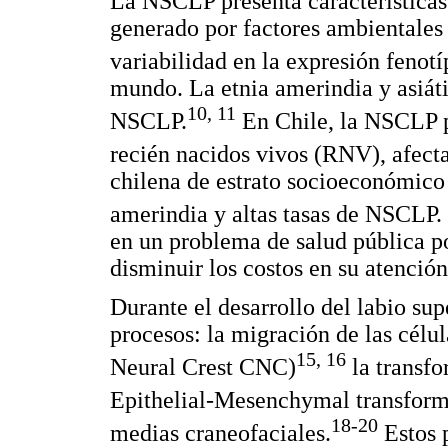
La NSCLP presenta característica
generado por factores ambientales 
variabilidad en la expresión fenotí
mundo. La etnia amerindia y asiáti
10, 11
NSCLP.
En Chile, la NSCLP p
recién nacidos vivos (RNV), afect
chilena de estrato socioeconómico
amerindia y altas tasas de NSCLP.
en un problema de salud pública p
disminuir los costos en su atención
Durante el desarrollo del labio sup
procesos: la migración de las célul
15, 16
Neural Crest CNC)
la transfo
Epithelial-Mesenchymal transform
18-20
medias craneofaciales.
Estos p