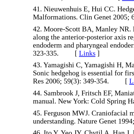
41. Nieuwenhuis E, Hui CC. Hedge
Malformations. Clin Genet 2005
42. Moore-Scott BA, Manley NR. D
along the anterior-posterior axis 
endoderm and pharyngeal endoderm
323-335. [
Links
]
43. Yamagishi C, Yamagishi H, Mae
Sonic hedgehog is essential for fi
Res 2006; 59(3): 349-354. [
L
44. Sambrook J, Fritsch EF, Mania
manual. New York: Cold Spring 
45. Ferguson MWJ. Craniofacial m
understanding. Nature Genet 19
46. Ito Y, Yeo JY, Chytil A, Han J,