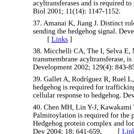
acyltransferases and is required t
Biol 2001; 11(14): 1147-1152.
37. Amanai K, Jiang J. Distinct rol
sending the hedgehog signal. Dev
[
Links
]
38. Micchelli CA, The I, Selva E, 
transmembrane acyltransferase, is
Development 2002; 129(4): 84
39. Gallet A, Rodríguez R, Ruel L
hedgehog is required for traffick
cellular response to hedgehog. 
40. Chen MH, Lin Y-J, Kawakami 
Palmitoylation is required for the
Hedgehog protein complex and long
Dev 2004; 18: 641-659. [
Lin