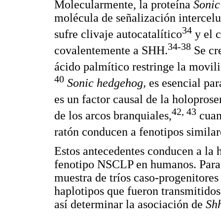
Molecularmente, la proteína
Sonic
molécula de señalización intercelul
34
sufre clivaje autocatalítico
y el c
34-38
covalentemente a SHH.
Se cre
ácido palmítico restringe la movil
40
Sonic hedgehog,
es esencial par
es un factor causal de la holoprose
42, 43
de los arcos branquiales,
cuan
ratón conducen a fenotipos simila
Estos antecedentes conducen a la 
fenotipo NSCLP en humanos. Para co
muestra de tríos caso-progenitores 
haplotipos que fueron transmitidos
así determinar la asociación de
Sh