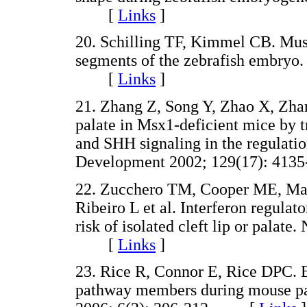
[
Links
]
20. Schilling TF, Kimmel CB. Musc
segments of the zebrafish embryo
[
Links
]
21. Zhang Z, Song Y, Zhao X, Zhan
palate in Msx1-deficient mice by
and SHH signaling in the regulati
Development 2002; 129(17): 4
22. Zucchero TM, Cooper ME, Ma
Ribeiro L et al. Interferon regulat
risk of isolated cleft lip or palat
[
Links
]
23. Rice R, Connor E, Rice DPC. E
pathway members during mouse pa