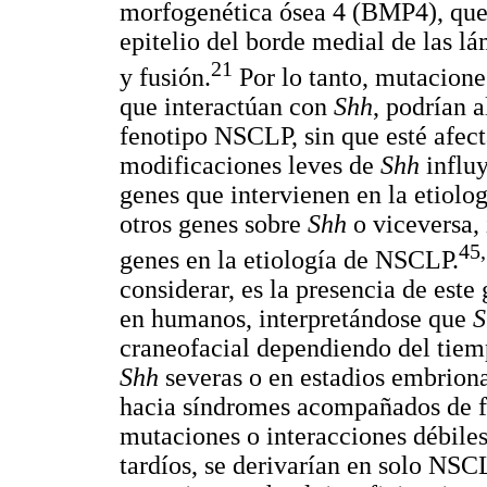
morfogenética ósea 4 (BMP4), que
epitelio del borde medial de las l
21
y fusión.
Por lo tanto, mutacione
que interactúan con
Shh
, podrían a
fenotipo NSCLP, sin que esté afec
modificaciones leves de
Shh
influy
genes que intervienen en la etiolo
otros genes sobre
Shh
o viceversa, 
45,
genes en la etiología de NSCLP.
considerar, es la presencia de este
en humanos, interpretándose que
S
craneofacial dependiendo del tie
Shh
severas o en estadios embrion
hacia síndromes acompañados de fi
mutaciones o interacciones débiles
tardíos, se derivarían en solo NSC