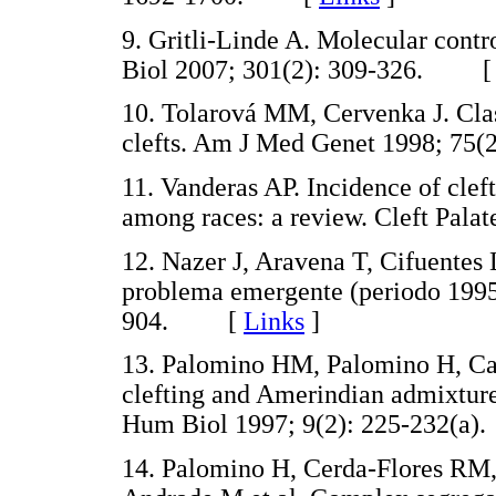
9. Gritli-Linde A. Molecular cont
Biol 2007; 301(2): 309-326. 
10. Tolarová MM, Cervenka J. Class
clefts. Am J Med Genet 1998; 7
11. Vanderas AP. Incidence of cleft 
among races: a review. Cleft Pal
12. Nazer J, Aravena T, Cifuentes
problema emergente (periodo 1995
904. [
Links
]
13. Palomino HM, Palomino H, Cau
clefting and Amerindian admixture
Hum Biol 1997; 9(2): 225-232
14. Palomino H, Cerda-Flores RM