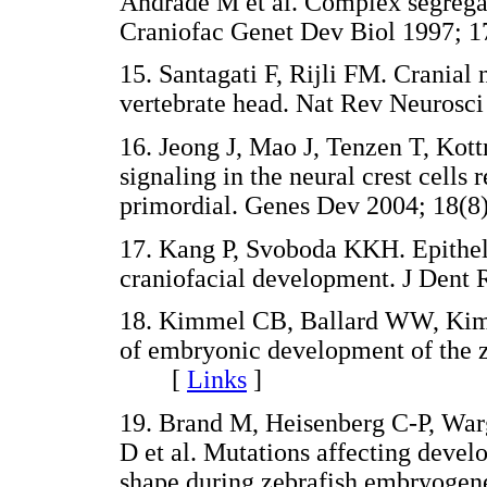
Andrade M et al. Complex segregati
Craniofac Genet Dev Biol 1997;
15. Santagati F, Rijli FM. Cranial 
vertebrate head. Nat Rev Neuros
16. Jeong J, Mao J, Tenzen T, K
signaling in the neural crest cells 
primordial. Genes Dev 2004; 18
17. Kang P, Svoboda KKH. Epithel
craniofacial development. J Den
18. Kimmel CB, Ballard WW, Kimm
of embryonic development of the 
[
Links
]
19. Brand M, Heisenberg C-P, War
D et al. Mutations affecting deve
shape during zebrafish embryogen