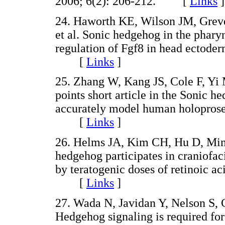
2006; 6(2): 206-212. [
Links
]
24. Haworth KE, Wilson JM, Grev
et al. Sonic hedgehog in the phary
regulation of Fgf8 in head ectode
[
Links
]
25. Zhang W, Kang JS, Cole F, Yi 
points short article in the Sonic 
accurately model human holoprose
[
Links
]
26. Helms JA, Kim CH, Hu D, Minko
hedgehog participates in craniofa
by teratogenic doses of retinoic a
[
Links
]
27. Wada N, Javidan Y, Nelson S, 
Hedgehog signaling is required for