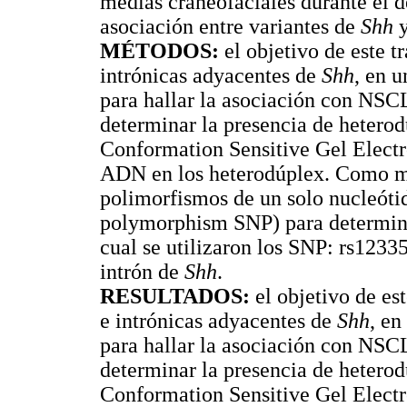
medias craneofaciales durante el d
asociación entre variantes de
Shh
y
MÉTODOS:
el objetivo de este t
intrónicas adyacentes de
Shh
, en 
para hallar la asociación con NSC
determinar la presencia de heterodú
Conformation Sensitive Gel Electr
ADN en los heterodúplex. Como mét
polimorfismos de un solo nucleótid
polymorphism SNP) para determin
cual se utilizaron los SNP: rs1233
intrón de
Shh
.
RESULTADOS:
el objetivo de est
e intrónicas adyacentes de
Shh
, en
para hallar la asociación con NSC
determinar la presencia de heterodú
Conformation Sensitive Gel Electr