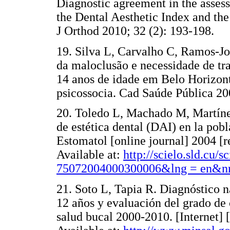
Diagnostic agreement in the asses
the Dental Aesthetic Index and th
J Orthod 2010; 32 (2): 193-19
19. Silva L, Carvalho C, Ramos-Jo
da maloclusão e necessidade de tr
14 anos de idade em Belo Horizont
psicossocia. Cad Saúde Pública
20. Toledo L, Machado M, Martíne
de estética dental (DAI) en la po
Estomatol [online journal] 2004 [r
Available at:
http://scielo.sld.cu/
75072004000300006&lng = en&nr
21. Soto L, Tapia R. Diagnóstico n
12 años y evaluación del grado de 
salud bucal 2000-2010. [Internet]