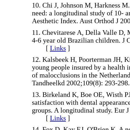
10. Chi J, Johnson M, Harkness M.
need: a longitudinal study of 10- a
Aesthetic Index. Aust Orthod J 
11. Chevitarese A, Della Valle D,
4-6 year old Brazilian children. J 
[
Links
]
12. Kalsbeek H, Poorterman JH, Kie
young people insured by a health i
of malocclusions in the Netherlan
Tandheelkd 2002;109(8): 293-
13. Birkeland K, Boe OE, Wisth PJ
satisfaction with dental appearance
groups. A longitudinal study. Eur 
[
Links
]
14. Fox D, Kay EJ, O'Brien K. A