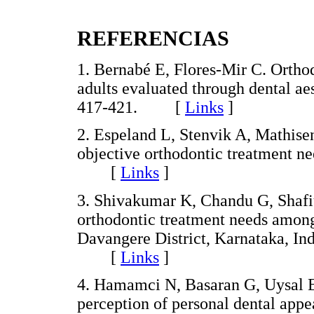
REFERENCIAS
1. Bernabé E, Flores-Mir C. Ortho
adults evaluated through dental ae
417-421. [
Links
]
2. Espeland L, Stenvik A, Mathisen
objective orthodontic treatment ne
[
Links
]
3. Shivakumar K, Chandu G, Shafi
orthodontic treatment needs among
Davangere District, Karnataka, Ind
[
Links
]
4. Hamamci N, Basaran G, Uysal E.
perception of personal dental appe