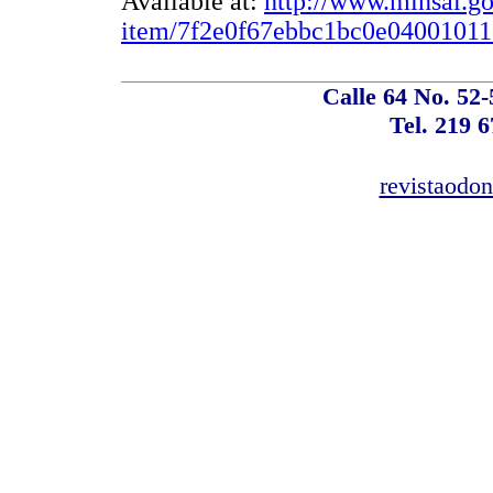
Available at:
http://www.minsal.gob
item/7f2e0f67ebbc1bc0e04001011
Calle 64 No. 52-
Tel. 219 6
revistaodo