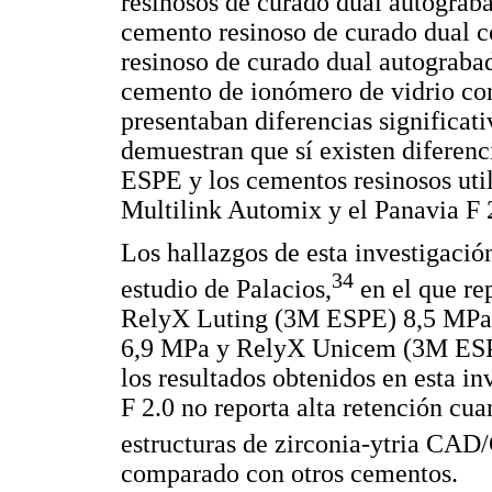
resinosos de curado dual autogra
cemento resinoso de curado dual 
resinoso de curado dual autograba
cemento de ionómero de vidrio c
presentaban diferencias significati
demuestran que sí existen diferenc
ESPE y los cementos resinosos util
Multilink Automix y el Panavia F 2
Los hallazgos de esta investigació
34
estudio de Palacios,
en el que re
RelyX Luting (3M ESPE) 8,5 MPa,
6,9 MPa y RelyX Unicem (3M ESPE)
los resultados obtenidos en esta i
F 2.0 no reporta alta retención cu
estructuras de zirconia-ytria CA
comparado con otros cementos.