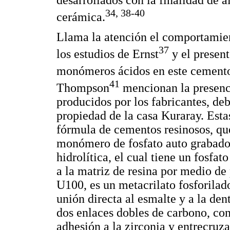
34, 38-40
cerámica.
Llama la atención el comportamien
37
los estudios de Ernst
y el present
monómeros ácidos en este cement
41
Thompson
mencionan la presenc
producidos por los fabricantes, de
propiedad de la casa Kuraray. Esta
fórmula de cementos resinosos, que
monómero de fosfato auto grabador,
hidrolítica, el cual tiene un fosfat
a la matriz de resina por medio de
U100, es un metacrilato fosforilad
unión directa al esmalte y a la den
dos enlaces dobles de carbono, con
adhesión a la zirconia y entrecruza