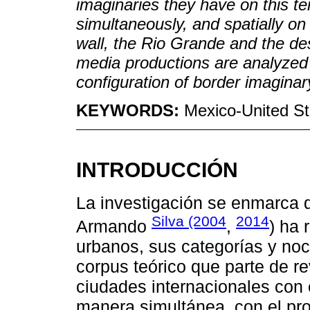
imaginaries they have on this te
simultaneously, and spatially on 
wall, the Rio Grande and the des
media productions are analyzed 
configuration of border imaginar
KEYWORDS:
Mexico-United St
INTRODUCCIÓN
La investigación se enmarca d
Silva (2004
2014
Armando
,
) ha 
urbanos, sus categorías y no
corpus teórico que parte de re
ciudades internacionales con 
manera simultánea, con el pro