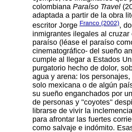
colombiana
Paraíso Travel
(20
adaptada a partir de la obra li
Franco (2002)
escritor Jorge
, d
inmigrantes ilegales al cruzar 
paraíso (léase el paraíso com
cinematográfico- del sueño 
cumple al llegar a Estados Un
purgatorio hecho de dolor, so
agua y arena: los personajes,
solo mexicana o de algún país
su sueño enganchados por una 
de personas y "coyotes" desp
librarse de vivir la inclemenci
para afrontar las fuertes corr
como salvaje e indómito. Esa