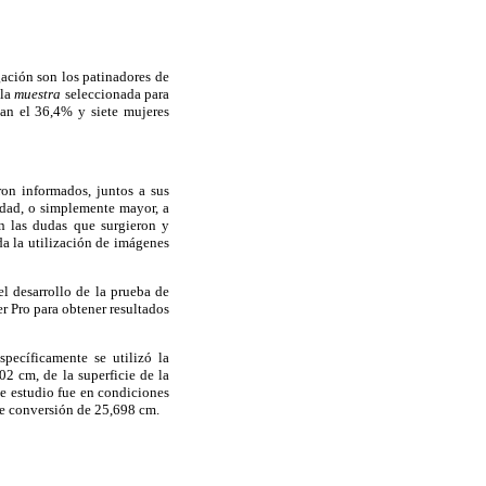
gación son los patinadores de
 la
muestra
seleccionada para
tan el 36,4% y siete mujeres
ron informados, juntos a sus
 edad, o simplemente mayor, a
on las dudas que surgieron y
da la utilización de imágenes
el desarrollo de la prueba de
r Pro para obtener resultados
pecíficamente se utilizó la
02 cm, de la superficie de la
de estudio fue en condiciones
 de conversión de 25,698 cm.