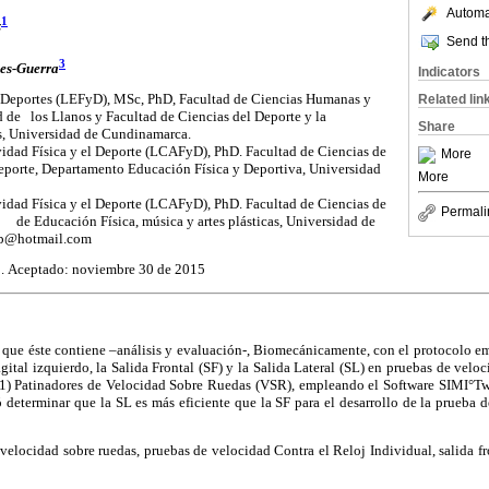
Automat
1
z
Send th
3
es-Guerra
Indicators
y Deportes (LEFyD), MSc, PhD, Facultad de Ciencias Humanas y
Related lin
 de los Llanos y Facultad de Ciencias del Deporte y la
Share
s, Universidad de Cundinamarca.
ividad Física y el Deporte (LCAFyD), PhD. Facultad de Ciencias de
More
porte, Departamento Educación Física y Deportiva, Universidad
More
ividad Física y el Deporte (LCAFyD), PhD. Facultad de Ciencias de
Permali
de Educación Física, música y artes plásticas, Universidad de
bp@hotmail.com
5. Aceptado: noviembre 30 de 2015
s que éste contiene –análisis y evaluación-, Biomecánicamente, con el protocolo 
agital izquierdo, la Salida Frontal (SF) y la Salida Lateral (SL) en pruebas de velo
11) Patinadores de Velocidad Sobre Ruedas (VSR), empleando el Software SIMI°Tw
ó determinar que la SL es más eficiente que la SF para el desarrollo de la prueba 
velocidad sobre ruedas, pruebas de velocidad Contra el Reloj Individual, salida fron