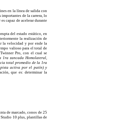
tines en la línea de salida con
 importantes de la carrera, lo
r es capaz de acelerar durante
rupta del estado estático, en
teriormente la realización de
 la velocidad y por ende la
empo valioso para el total de
°Twinner Pro, con el cual se
 la 1ra zancada Homolateral,
ncia total promedio de la 1ra
ista activa por el patín) y
ción, que es: determinar la
nta de marcado, conos de 25
 Studio 10 plus, plantillas de