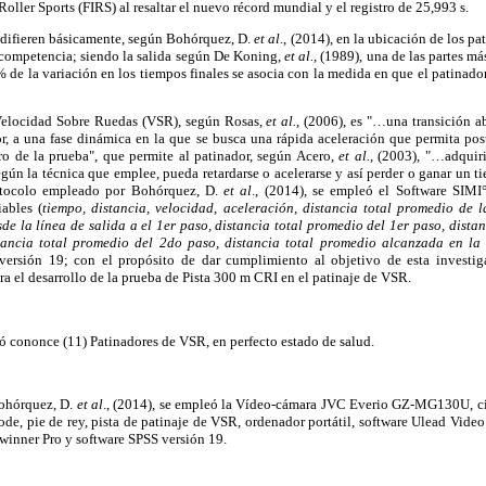
oller Sports (FIRS) al resaltar el nuevo récord mundial y el registro de 25,993 s.
l difieren básicamente, según Bohórquez, D.
et al
., (2014), en la ubicación de los pa
a competencia; siendo la salida según De Koning,
et al.,
(1989), una de las partes más
% de la variación en los tiempos finales se asocia con la medida en que el patinado
 Velocidad Sobre Ruedas (VSR), según Rosas,
et al.
, (2006), es "…una transición ab
r, a una fase dinámica en la que se busca una rápida aceleración que permita pos
tro de la prueba", que permite al patinador, según Acero,
et al.,
(2003), "…adquirir
egún la técnica que emplee, pueda retardarse o acelerarse y así perder o ganar un ti
rotocolo empleado por Bohórquez, D.
et al
., (2014), se empleó el Software SIMI
iables (
tiempo, distancia, velocidad, aceleración, distancia total promedio de
de la línea de salida a el 1er paso, distancia total promedio del 1er paso, dista
tancia total promedio del 2do paso, distancia total promedio alcanzada en la p
versión 19; con el propósito de dar cumplimiento al objetivo de esta investiga
ara el desarrollo de la prueba de Pista 300 m CRI en el patinaje de VSR.
ló cononce (11) Patinadores de VSR, en perfecto estado de salud.
Bohórquez, D.
et al
., (2014), se empleó la Vídeo-cámara JVC Everio GZ-MG130U, ci
ode, pie de rey, pista de patinaje de VSR, ordenador portátil, software Ulead Video
winner Pro y software SPSS versión 19.