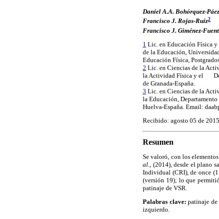
Daniel A.A. Bohórquez-Páe
2
Francisco J. Rojas-Ruíz
Francisco J. Giménez-Fuent
Lic. en Educación Física 
1
de la Educación, Universidad
Educación Física, Postgrado
Lic. en Ciencias de la Act
2
la Actividad Física y el De
de Granada-España.
3
Lic. en Ciencias de la Act
la Educación, Departamento 
Huelva-España. Email: daa
Recibido: agosto 05 de 201
Resumen
Se valoró, con los elemento
al
., (2014), desde el plano s
Individual (CRI), de once (
(versión 19); lo que permiti
patinaje de VSR.
Palabras clave:
patinaje de 
izquierdo.