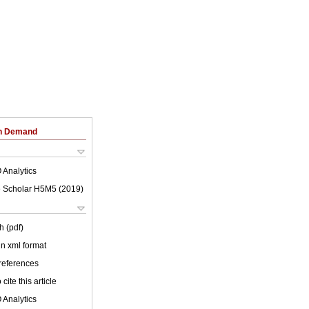
on Demand
 Analytics
 Scholar H5M5 (
2019
)
h (pdf)
 in xml format
 references
cite this article
 Analytics