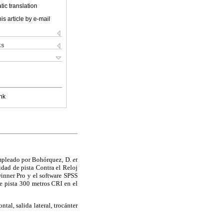
ic translation
is article by e-mail
ks
nk
empleado por Bohórquez, D.
et
cidad de pista Contra el Reloj
inner Pro y el software SPSS
de pista 300 metros CRI en el
tal, salida lateral, trocánter