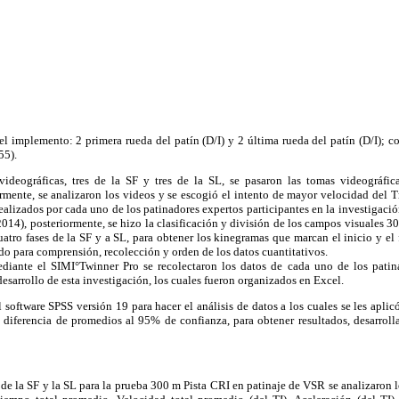
el implemento: 2 primera rueda del patín (D/I) y 2 última rueda del patín (D/I); c
55).
videográficas, tres de la SF y tres de la SL, se pasaron las tomas videográfi
rmente, se analizaron los videos y se escogió el intento de mayor velocidad del T
 realizados por cada uno de los patinadores expertos participantes en la investigació
014), posteriormente, se hizo la clasificación y división de los campos visuales 30
cuatro fases de la SF y a SL, para obtener los kinegramas que marcan el inicio y el 
o para comprensión, recolección y orden de los datos cuantitativos.
diante el SIMI°Twinner Pro se recolectaron los datos de cada uno de los patin
desarrollo de esta investigación, los cuales fueron organizados en Excel.
el software SPSS versión 19 para hacer el análisis de datos a los cuales se les apli
diferencia de promedios al 95% de confianza, para obtener resultados, desarrolla
 de la SF y la SL para la prueba 300 m Pista CRI en patinaje de VSR se analizaron l