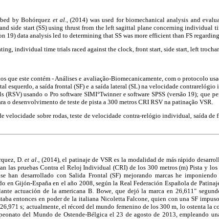
ribed by Bohórquez
et al
., (2014) was used for biomechanical analysis and evalua
S) and side start (SS) using thrust from the left sagittal plane concerning individual 
on 19) data analysis led to determining that SS was more efficient than FS regardin
ting, individual time trials raced against the clock, front start, side start, left trocha
os que este contém - Análises e avaliação-Biomecanicamente, com o protocolo usad
ital esquerdo, a saída frontal (SF) e a saída lateral (SL) na velocidade contrarelógio
s (RSV) usando o Pro software SIMI°Twinner e software SPSS (versão 19); que pe
para o desenvolvimento de teste de pista a 300 metros CRI RSV na patinação VSR.
de velocidade sobre rodas, teste de velocidade contra-relógio individual, saída de f
rquez, D.
et al
., (2014), el patinaje de VSR es la modalidad de más rápido desarrol
lan las pruebas Contra el Reloj Individual (CRI) de los 300 metros (m) Pista y lo
se han desarrollado con Salida Frontal (SF) mejorando marcas he imponiendo 
do en Gijón-España en el año 2008, según la Real Federación Española de Patinaje,
llante actuación de la americana B. Bowe, que dejó la marca en 26,611" segundo
estaba entonces en poder de la italiana Nicoletta Falcone, quien con una SF impus
26,971 s; actualmente, el récord del mundo femenino de los 300 m, lo ostenta la c
mpeonato del Mundo de Ostende-Bélgica el 23 de agosto de 2013, empleando una