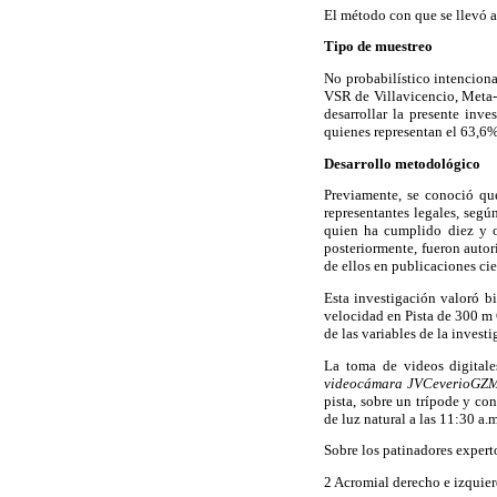
El método con que se llevó 
Tipo de muestreo
No probabilístico intenciona
VSR de Villavicencio, Meta-
desarrollar la presente inv
quienes representan el 63,6%
Desarrollo metodológico
Previamente, se conoció que
representantes legales, segú
quien ha cumplido diez y oc
posteriormente, fueron autor
de ellos en publicaciones cien
Esta investigación valoró bi
velocidad en Pista de 300 m 
de las variables de la invest
La toma de videos digitale
videocámara JVCeverioG
pista, sobre un trípode y co
de luz natural a las 11:30 a.
Sobre los patinadores expert
2 Acromial derecho e izquier