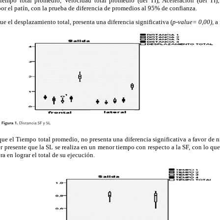
iempo total promedio, Velocidad total promedio (del TI), Aceleración (del TI)
por el patín, con la prueba de diferencia de promedios al 95% de confianza.
que el desplazamiento total, presenta una diferencia significativa (
p-value= 0,00)
, a
que el Tiempo total promedio, no presenta una diferencia significativa a favor de n
er presente que la SL se realiza en un menor tiempo con respecto a la SF, con lo que
ra en lograr el total de su ejecución.