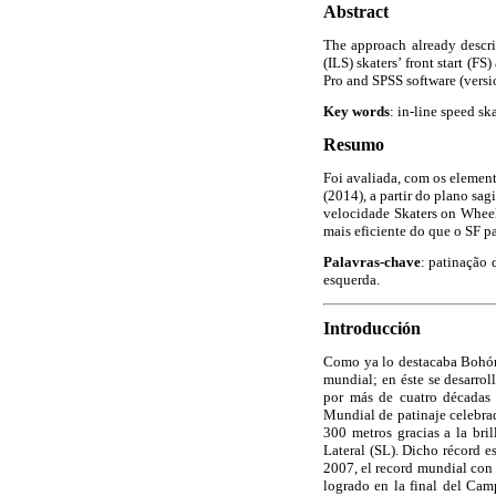
Abstract
The approach already desc
(ILS) skaters’ front start (F
Pro and SPSS software (versi
Key words
: in-line speed ska
Resumo
Foi avaliada, com os element
(2014), a partir do plano sag
velocidade Skaters on Wheel
mais eficiente do que o SF 
Palavras-chave
: patinação 
esquerda.
Introducción
Como ya lo destacaba Bohó
mundial; en éste se desarrol
por más de cuatro décadas 
Mundial de patinaje celebra
300 metros gracias a la bri
Lateral (SL). Dicho récord 
2007, el record mundial con 
logrado en la final del Ca