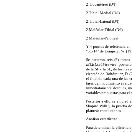
2 Trocantéreo (D/I)
2 Tibial-Medial (D/I)
2 Tibial-Lateral (D/I)
2 Maléolar-Tibial (D/I)
2 Maléolar-Peroneal
Y 4 puntos de referencia en 
"SC-14" de Dempster, W. (19
Se hicieron seis (6) tomas 
IEEE1394Firewire;
posterio
de la SF y la SL, de los tres
elección de Bohórquez, D. (2
el final de cada una de las 
fases del movimiento evaluad
Inmediatamente después, me
variables propuestas para el 
Posterior a ello, se empleó 
Shapiro-Wilk y la prueba de 
plantear conclusiones.
Análisis estadístico
Para determinar la eficiencia