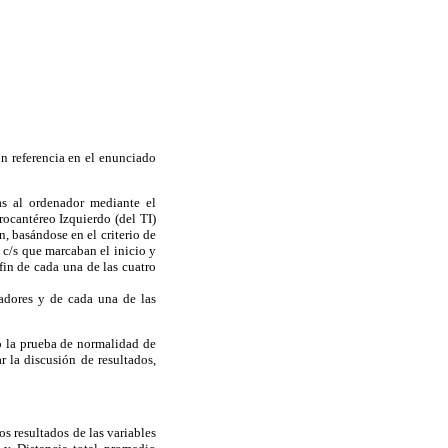
on referencia en el enunciado
cas al ordenador mediante el
rocantéreo Izquierdo (del TI)
n, basándose en el criterio de
 c/s que marcaban el inicio y
fin de cada una de las cuatro
adores y de cada una de las
có la prueba de normalidad de
r la discusión de resultados,
os resultados de las variables