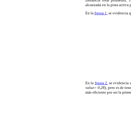
Distancia total promedio, T
alcanzada en la pista activa 
En la
figura 1
, se evidencia 
En la
figura 2
, se evidencia 
value= 0,28)
, pero es de ten
más eficiente por ser la prime