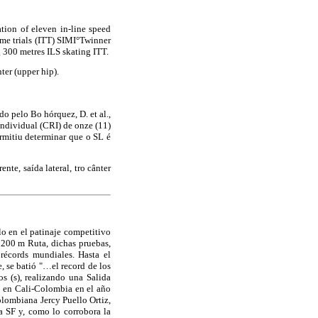
tion of eleven in-line speed
time trials (ITT) SIMI°Twinner
g 300 metres ILS skating ITT.
nter (upper hip).
o pelo Bo hórquez, D. et al.,
 individual (CRI) de onze (11)
rmitiu determinar que o SL é
rente, saída
lateral, tro cânter
lo en el patinaje competitivo
s 200 m Ruta, dichas pruebas,
récords mundiales. Hasta el
 se batió "…el record de los
s (s), realizando una Salida
o en Cali-Colombia en el año
olombiana Jercy Puello Ortiz,
 SF y, como lo corrobora la