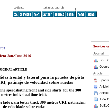
Services 
3709
Journal
Meta Jan./June 2016
SciELO
Google
RIGINAL ARTICLE
Article
lidas frontal y lateral para la prueba de pista
Spanis
RI, patinaje de velocidad sobre ruedas
Article
-line speedskating front and side starts for the 300
Article
metres individual time trials
How to 
 de lado para testar track 300 metros CRI, patinagem
SciELO
de velocidade sobre rodas