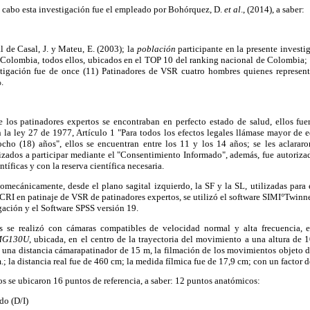
a cabo esta investigación fue el empleado por Bohórquez, D.
et al
., (2014), a saber:
l de Casal, J. y Mateu, E. (2003); la
población
participante en la presente investi
Colombia, todos ellos, ubicados en el TOP 10 del ranking nacional de Colombia;
estigación fue de once (11) Patinadores de VSR cuatro hombres quienes represen
.
 los patinadores expertos se encontraban en perfecto estado de salud, ellos fue
n la ley 27 de 1977, Artículo 1 "Para todos los efectos legales llámase mayor de
ho (18) años", ellos se encuentran entre los 11 y los 14 años; se les aclarar
izados a participar mediante el "Consentimiento Informado", además, fue autoriza
tíficas y con la reserva científica necesaria.
omecánicamente, desde el plano sagital izquierdo, la SF y la SL, utilizadas para 
CRI en patinaje de VSR de patinadores expertos, se utilizó el software SIMI°Twinne
igación y el Software SPSS versión 19.
s se realizó con cámaras compatibles de velocidad normal y alta frecuencia, es
ZMG130U
, ubicada, en el centro de la trayectoria del movimiento a una altura de 1
n una distancia cámarapatinador de 15 m, la filmación de los movimientos objeto 
m.; la distancia real fue de 460 cm; la medida fílmica fue de 17,9 cm; con un factor
os se ubicaron 16 puntos de referencia, a saber: 12 puntos anatómicos:
do (D/I)