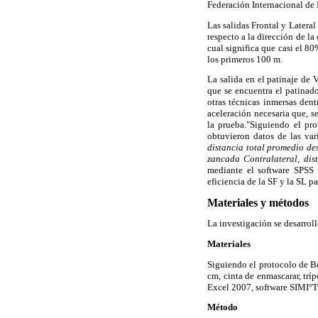
Federación Internacional de R
Las salidas Frontal y Latera
respecto a la dirección de l
cual significa que casi el 80
los primeros 100 m.
La salida en el patinaje de
que se encuentra el patinado
otras técnicas inmersas den
aceleración necesaria que, s
la prueba."Siguiendo el p
obtuvieron datos de las var
distancia total promedio des
zancada Contralateral, dis
mediante el software SPSS 
eficiencia de la SF y la SL p
Materiales y métodos
La investigación se desarrol
Materiales
Siguiendo el protocolo de 
cm, cinta de enmascarar, tríp
Excel 2007, software SIMI°T
Método