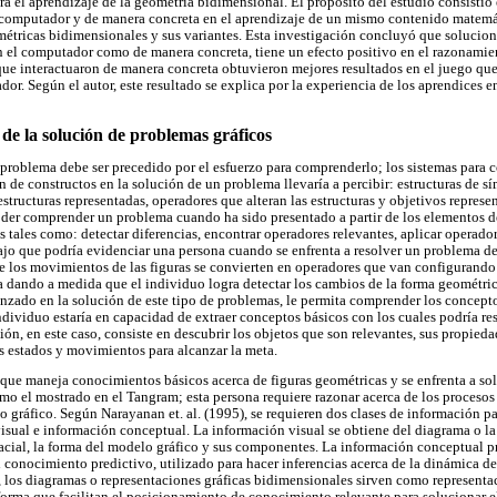
a el aprendizaje de la geometría bidimensional. El propósito del estudio consistió 
 computador y de manera concreta en el aprendizaje de un mismo contenido matemát
étricas bidimensionales y sus variantes. Esta investigación concluyó que solucio
n el computador como de manera concreta, tiene un efecto positivo en el razonamie
que interactuaron de manera concreta obtuvieron mejores resultados en el juego que
or. Según el autor, este resultado se explica por la experiencia de los aprendices en
de la solución de problemas gráficos
 problema debe ser precedido por el esfuerzo para comprenderlo; los sistemas para
n de constructos en la solución de un problema llevaría a percibir: estructuras de 
estructuras representadas, operadores que alteran las estructuras y objetivos repres
der comprender un problema cuando ha sido presentado a partir de los elementos de
s tales como: detectar diferencias, encontrar operadores relevantes, aplicar operador
abajo que podría evidenciar una persona cuando se enfrenta a resolver un problema 
ue los movimientos de las figuras se convierten en operadores que van configurand
a dando a medida que el individuo logra detectar los cambios de la forma geométric
anzado en la solución de este tipo de problemas, le permita comprender los concept
 individuo estaría en capacidad de extraer conceptos básicos con los cuales podría r
ón, en este caso, consiste en descubrir los objetos que son relevantes, sus propieda
os estados y movimientos para alcanzar la meta.
ue maneja conocimientos básicos acerca de figuras geométricas y se enfrenta a so
o el mostrado en el Tangram; esta persona requiere razonar acerca de los procesos
 gráfico. Según Narayanan et. al. (1995), se requieren dos clases de información pa
sual e información conceptual. La información visual se obtiene del diagrama o la 
acial, la forma del modelo gráfico y sus componentes. La información conceptual 
l conocimiento predictivo, utilizado para hacer inferencias acerca de la dinámica de
 los diagramas o representaciones gráficas bidimensionales sirven como representa