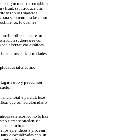
e de algún modo se considera
a visual, se introduce una
xitosos en los modelos
 para ser incorporadas en su
ocimiento, lo cual les
 describir directamente un
scripción sugiere que con
con alternativas estáticas.
de cambios en las entidades
opiedades tales como:
lugar a otro y pueden ser
imación.
anera total o parcial. Este
ráficas que son adicionadas o
áficos estáticos, como lo han
s no siempre pueden ser
ios que incluyen la
 los aprendices a procesar
s muy especializadas con un
os aprendices novatos,