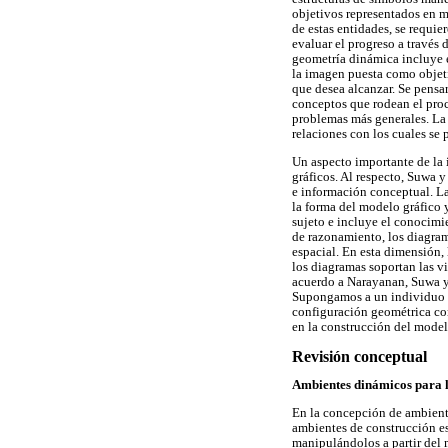
objetivos representados en 
de estas entidades, se requie
evaluar el progreso a través 
geometría dinámica incluye e
la imagen puesta como objeti
que desea alcanzar. Se pensa
conceptos que rodean el proc
problemas más generales. La 
relaciones con los cuales se 
Un aspecto importante de la 
gráficos. Al respecto, Suwa 
e información conceptual. La 
la forma del modelo gráfico
sujeto e incluye el conocimie
de razonamiento, los diagra
espacial. En esta dimensión,
los diagramas soportan las v
acuerdo a Narayanan, Suwa y
Supongamos a un individuo q
configuración geométrica com
en la construcción del model
Revisión conceptual
Ambientes dinámicos para 
En la concepción de ambiente
ambientes de construcción es
manipulándolos a partir del 