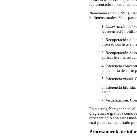
información espacial, de tal
representación mental de la 
Narayanan et. al. (1995), pla
bidimensionales. Estos pasos 
1. Observación del m
representación bidime
2. Recuperación del 
proceso consiste en r
3. Recuperación de c
aplicable en la soluc
4. Inferencia concept
la memoria de corto p
5. Inferencia visual.
6. Inferencia híbrida
visual.
7. Visualización. Co
En síntesis, Narayanan et. a
diagramas o gráficos como re
razonamiento con estos mode
cual puede ser soportado po
Procesamiento de info