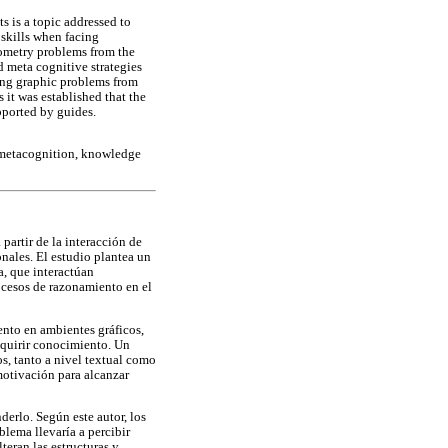
 is a topic addressed to
 skills when facing
eometry problems from the
d meta cognitive strategies
lving graphic problems from
 it was established that the
pported by guides.
 metacognition, knowledge
partir de la interacción de
nales. El estudio plantea un
a, que interactúan
ocesos de razonamiento en el
ento en ambientes gráficos,
dquirir conocimiento. Un
s, tanto a nivel textual como
motivación para alcanzar
erlo. Según este autor, los
blema llevaría a percibir
teran las estructuras y