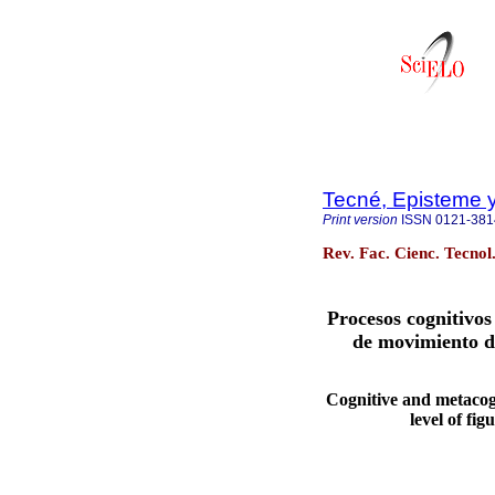
Tecné, Episteme 
Print version
ISSN
0121-381
Rev. Fac. Cienc. Tecno
Procesos cognitivos
de movimiento de
Cognitive and metacog
level of fi