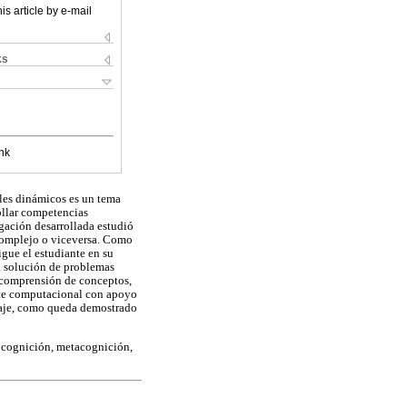
is article by e-mail
ks
nk
les dinámicos es un tema
ollar competencias
igación desarrollada estudió
complejo o viceversa. Como
gue el estudiante en su
la solución de problemas
a comprensión de conceptos,
ente computacional con apoyo
izaje, como queda demostrado
 cognición, metacognición,