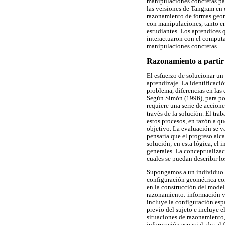
manipulaciones concretas par
las versiones de Tangram en
razonamiento de formas geom
con manipulaciones, tanto e
estudiantes. Los aprendices 
interactuaron con el computad
manipulaciones concretas.
Razonamiento a partir 
El esfuerzo de solucionar un
aprendizaje. La identificació
problema, diferencias en las 
Según Simón (1996), para po
requiere una serie de accione
través de la solución. El tr
estos procesos, en razón a q
objetivo. La evaluación se v
pensaría que el progreso alc
solución; en esta lógica, el
generales. La conceptualizaci
cuales se puedan describir l
Supongamos a un individuo q
configuración geométrica com
en la construcción del modelo
razonamiento: información vi
incluye la configuración esp
previo del sujeto e incluye e
situaciones de razonamiento,