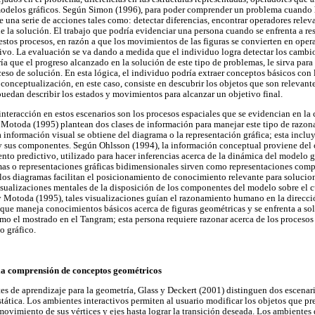
modelos gráficos. Según Simon (1996), para poder comprender un problema cuando h
re una serie de acciones tales como: detectar diferencias, encontrar operadores relev
de la solución. El trabajo que podría evidenciar una persona cuando se enfrenta a r
stos procesos, en razón a que los movimientos de las figuras se convierten en ope
vo. La evaluación se va dando a medida que el individuo logra detectar los cambi
ría que el progreso alcanzado en la solución de este tipo de problemas, le sirva par
eso de solución. En esta lógica, el individuo podría extraer conceptos básicos con l
conceptualización, en este caso, consiste en descubrir los objetos que son relevant
puedan describir los estados y movimientos para alcanzar un objetivo final.
interacción en estos escenarios son los procesos espaciales que se evidencian en la
y Motoda (1995) plantean dos clases de información para manejar este tipo de razo
información visual se obtiene del diagrama o la representación gráfica; esta incluy
 y sus componentes. Según Ohlsson (1994), la información conceptual proviene del
nto predictivo, utilizado para hacer inferencias acerca de la dinámica del modelo gr
mas o representaciones gráficas bidimensionales sirven como representaciones com
 los diagramas facilitan el posicionamiento de conocimiento relevante para solucio
isualizaciones mentales de la disposición de los componentes del modelo sobre el c
 Motoda (1995), tales visualizaciones guían el razonamiento humano en la direcci
ue maneja conocimientos básicos acerca de figuras geométricas y se enfrenta a so
o el mostrado en el Tangram; esta persona requiere razonar acerca de los procesos
o gráfico.
la comprensión de conceptos geométricos
s de aprendizaje para la geometría, Glass y Deckert (2001) distinguen dos escenari
tática. Los ambientes interactivos permiten al usuario modificar los objetos que pre
movimiento de sus vértices y ejes hasta lograr la transición deseada. Los ambientes 