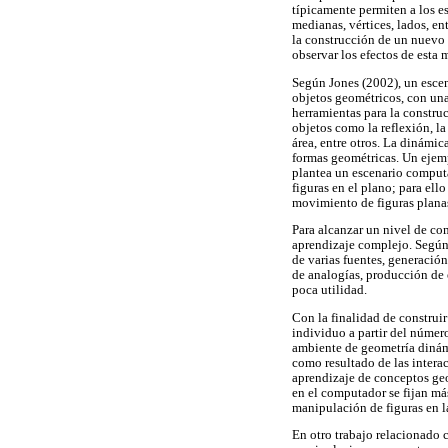
típicamente permiten a los 
medianas, vértices, lados, en
la construcción de un nuevo 
observar los efectos de esta
Según Jones (2002), un escen
objetos geométricos, con una
herramientas para la constru
objetos como la reflexión, l
área, entre otros. La dinámic
formas geométricas. Un ejemp
plantea un escenario comput
figuras en el plano; para el
movimiento de figuras plana
Para alcanzar un nivel de co
aprendizaje complejo. Según 
de varias fuentes, generació
de analogías, producción de 
poca utilidad.
Con la finalidad de construi
individuo a partir del número
ambiente de geometría dinám
como resultado de las intera
aprendizaje de conceptos geo
en el computador se fijan más
manipulación de figuras en l
En otro trabajo relacionado 