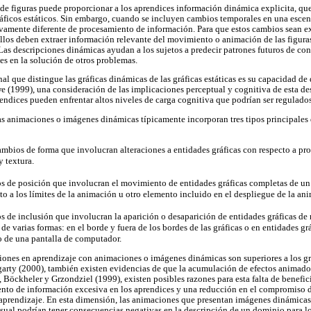
e figuras puede proporcionar a los aprendices información dinámica explicita, qu
gráficos estáticos. Sin embargo, cuando se incluyen cambios temporales en una escen
vamente diferente de procesamiento de información. Para que estos cambios sean e
ellos deben extraer información relevante del movimiento o animación de las figuras
Las descripciones dinámicas ayudan a los sujetos a predecir patrones futuros de con
es en la solución de otros problemas.
nal que distingue las gráficas dinámicas de las gráficas estáticas es su capacidad de
(1999), una consideración de las implicaciones perceptual y cognitiva de esta de
ndices pueden enfrentar altos niveles de carga cognitiva que podrían ser regulados 
s animaciones o imágenes dinámicas típicamente incorporan tres tipos principales 
mbios de forma que involucran alteraciones a entidades gráficas con respecto a pr
y textura.
 de posición que involucran el movimiento de entidades gráficas completas de un 
to a los límites de la animación u otro elemento incluido en el despliegue de la an
de inclusión que involucran la aparición o desaparición de entidades gráficas de m
de varias formas: en el borde y fuera de los bordes de las gráficas o en entidades g
o de una pantalla de computador.
ciones en aprendizaje con animaciones o imágenes dinámicas son superiores a los gr
rty (2000), también existen evidencias de que la acumulación de efectos animado
 Böckheler y Grzondziel (1999), existen posibles razones para esta falta de benefic
nto de información excesiva en los aprendices y una reducción en el compromiso de
 aprendizaje. En esta dimensión, las animaciones que presentan imágenes dinámica
sual podrían tener consecuencias negativas en la descripción de un dominio para l