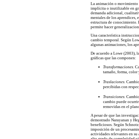
La animación o movimiento d
implícita o inutilizable en 
demanda adicional, cualitati
mentales de los aprendices, 
estructura de conocimiento. 
permite hacer generalizacion
Una característica instruccio
cambio temporal. Según Lowe 
algunas animaciones, los apre
De acuerdo a Lowe (2003), la
gráficas que las componen:
Transformaciones.
Ca
tamaño, forma, color 
Traslaciones.
Cambios
percibidas con respec
Transiciones.
Cambios 
cambio puede ocurrir 
removidas en el plan
A pesar de que las investiga
demostrado Narayanan y Hega
beneficiosos. Según Schnotz,
imposición de un procesamie
actividades relevantes en su
alto grado de complejidad vi