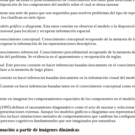
 forma que facilitan el posicionamiento de conocimiento relevante para solucionar e
disposición de los componentes del modelo sobre el cual se desea razonar.
ntean una serie de pasos que son requeridos para resolver problemas del tipo de rep
los clasifican en siete tipos:
odelo gráfico o diagrama
. Esta tarea consiste en observar el modelo o la disposició
nsional para localizar y recuperar información espacial.
conocimiento conceptual. Conocimiento conceptual recuperado de la memoria de la
ecuperar la información de las representaciones descriptivas.
onocimiento inferencial. Conocimiento procedimental recuperado de la memoria de
ión del problema. Se evidencia en el apareamiento y recuperación de reglas.
ual. Este proceso consiste en hacer inferencias basadas únicamente en el conocimi
lazo a la memoria de largo plazo.
 Consiste en hacer inferencias basadas únicamente en la información visual del mode
. Consiste en hacer inferencias basadas tanto en el conocimiento conceptual como e
nsiste en imaginar los comportamientos espaciales de los componentes en el modelo
l. (1995) definen el razonamiento diagramático como el acto de razonar y solucionar
presentaciones externas. Aunque los modelos gráficos o diagramas son representacio
los incluye simulaciones mentales de comportamientos que cambian las configuraci
r procesos cognitivos fundamentales que son imaginados por naturaleza.
rmación a partir de imágenes dinámicas