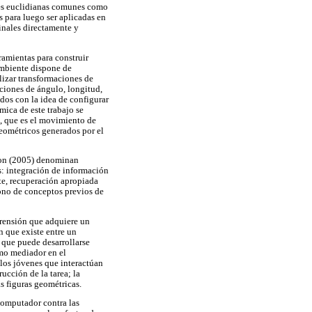
nes euclidianas comunes como
s para luego ser aplicadas en
inales directamente y
amientas para construir
ambiente dispone de
lizar transformaciones de
iciones de ángulo, longitud,
idos con la idea de configurar
mica de este trabajo se
, que es el movimiento de
geométricos generados por el
sson (2005) denominan
s: integración de información
te, recuperación apropiada
ono de conceptos previos de
prensión que adquiere un
n que existe entre un
 que puede desarrollarse
omo mediador en el
 los jóvenes que interactúan
ucción de la tarea; la
s figuras geométricas.
 computador contra las