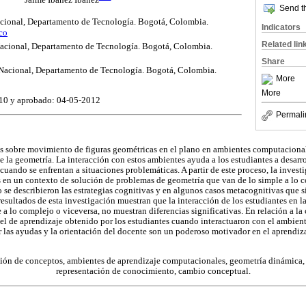
Jaime Ibáñez Ibáñez
Send th
cional, Departamento de Tecnología. Bogotá, Colombia.
Indicators
co
Related lin
acional, Departamento de Tecnología. Bogotá, Colombia.
Share
Nacional, Departamento de Tecnología. Bogotá, Colombia.
More
More
10 y aprobado: 04-05-2012
Permali
 sobre movimiento de figuras geométricas en el plano en ambientes computaciona
e la geometría. La interacción con estos ambientes ayuda a los estudiantes a desarr
uando se enfrentan a situaciones problemáticas. A partir de este proceso, la invest
 en un contexto de solución de problemas de geometría que van de lo simple a lo 
se describieron las estrategias cognitivas y en algunos casos metacognitivas que si
resultados de esta investigación muestran que la interacción de los estudiantes en 
e a lo complejo o viceversa, no muestran diferencias significativas. En relación a l
vel de aprendizaje obtenido por los estudiantes cuando interactuaron con el ambi
er las ayudas y la orientación del docente son un poderoso motivador en el aprend
n de conceptos, ambientes de aprendizaje computacionales, geometría dinámica,
representación de conocimiento, cambio conceptual.