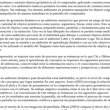
estudiantes construir objetos geométricos en el computador, aplicando construccio
tre otros. Los ambientes estáticos permiten recordar una secuencia de construccione
objeto. Sin embargo, los mismos ambientes no permiten manipular los objetos orig
 manipulación de manera inmediata en la pantalla del computador.
ario de geometría dinámica es un ambiente interactivo que provee un rango de herr
 variedad de objetos primitivos como puntos, segmentos, líneas, entre otros. Este 
cción de objetos como medianas, perpendiculares, paralelas, y herramientas para rea
a rotación y la traslación. Una vez se han dibujado los objetos se pueden tomar med
a de estos ambientes proviene de la habilidad para dibujar o construir objetos defin
lo de este tipo de escenarios son el ambiente Cabri y el ambiente Logo. En la diná
acional que se asimila a un ambiente de aprendizaje dinámico con un solo objetivo
lo se ha utilizado el modelo del Tangram como base para la constitución de objetos 
s.
mprensión, se requiere una serie de procesos que se enmarcan en lo que Chi y Ohl
estos autores, para el aprendizaje de conceptos se requieren los siguientes proceso
n de inferencias, conectividad entre la información nueva y el conocimiento existen
explicaciones, coordinación de diferentes representaciones y perspectivas y aband
r un ambiente dinámico para desarrollar estas habilidades, se prevé el nivel de com
 de conceptos que logra asimilar. En este aspecto, Jones (2002) investiga la relació
ica (Cabri) y la clase de pensamiento en la comprensión de conceptos geométricos
cciones con el software. Su trabajo empírico examina cómo el uso de Cabri sirve c
métricos. Las conclusiones de este trabajo se enmarcan en los siguientes aspectos:
 en los resultados que muestra la pantalla, sin reflexionar sobre el proceso de constr
a pantalla no necesariamente conlleva a apreciar las propiedades conceptuales de la
con el interés de la investigación desarrollada, Olkun (2003) compara el efecto del