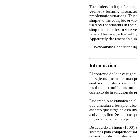
The understanding of concep
geometry learning. Interacti
problematic situations. This
simple to the complex or vice
used by the students in their
simple to complex or vice ver
level of learning achieved b
Apparently the teacher´s guid
Keywords:
Understanding
Introducción
El contexto de la investigac
los sujetos que solucionan p
análisis cuantitativo sobre 
resolviendo problemas propue
contexto de la solución de p
Este trabajo se enmarca en e
que vinculan a los aprendice
aspecto que surge de esta in
a nivel gráfico. Se supone q
logros en el aprendizaje.
De acuerdo a Simon (1996), e
sistemas para comprender son
estructuras de símbolos manej