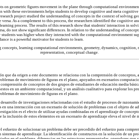
ts on geometric figures movement in the plane through computational environments
on with these environments helps students to develop cognitive and meta cognitive
 research project studied the understanding of concepts in the context of solving g
 versa. As a complement to this process, the researchers identified the cognitive an
 learning process. The results of this research show that students' interaction in so
sa, do not show significant differences. In relation to the understanding of concepts
y students was higher when they interacted with the computational environment su
ance is a powerful motivator for students to learn.
 concepts, learning computational environments, geometry, dynamics, cognition,
representation, conceptual change.
ión que da origen a este documento se relaciona con la comprensión de conceptos, a 
roblemas de movimiento de figuras en el plano, apoyados en escenarios computacio
la comprensión de conceptos de dos grupos de estudiantes de educación media básic
stos en un ambiente computacional, y un análisis cualitativo para explorar los pr
roblemas de movimiento de figuras en el plano.
l desarrollo de investigaciones relacionadas con el estudio de procesos de razonami
s en una interacción con un escenario de solución de problemas con el objeto de a
vestigación es el efecto de utilizar ayudas combinadas en el aprendizaje de concepto
ue la inclusión de estos elementos en un escenario de aprendizaje eleva el nivel de 
l esfuerzo de solucionar un problema debe ser precedido del esfuerzo para comprend
 sistemas de aprendizaje. La identificación de constructos en la solución de un pro
ados en el problema, diferencias en las estructuras representadas, operadores que al