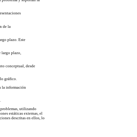
l problema y soportan la
resentaciones
n de la
rgo plazo. Este
 largo plazo,
ento conceptual, desde
lo gráfico.
n la información
.
 problemas, utilizando
nes estáticas externas, el
ones descritas en ellos, lo