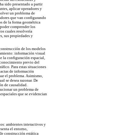
a sido presentado a partir
antes, aplicar operadores y
esolver un problema de
radores que van configurando
os de la forma geométrica
a poder comprender los
os cuales resolvería
es, sus propiedades y
 construcción de los modelos
namiento: información visual
e la configuración espacial,
 conocimiento previo del
áfico. Para estas situaciones
pactas de información
nar el problema. Asimismo,
ual se desea razonar. De
ón de causalidad.
lucionar un problema de
 espaciales que se evidencian
os: ambientes interactivos y
senta el entorno,
de construcción estática