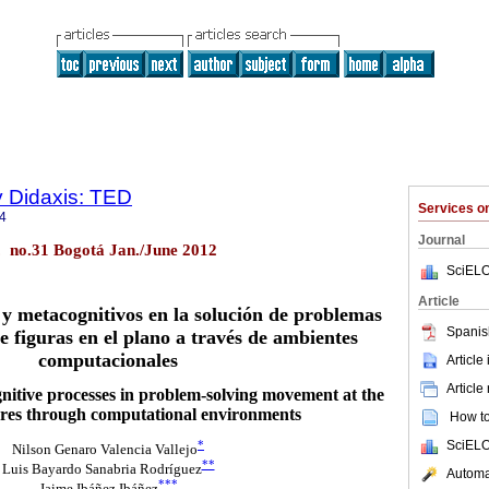
y Didaxis: TED
Services 
4
Journal
l. no.31 Bogotá Jan./June 2012
SciELO
Article
 y metacognitivos en la solución de problemas
Spanis
 figuras en el plano a través de ambientes
computacionales
Article
Article
nitive processes in problem-solving movement at the
gures through computational environments
How to 
SciELO
*
Nilson Genaro Valencia Vallejo
**
Luis Bayardo Sanabria Rodríguez
Automat
***