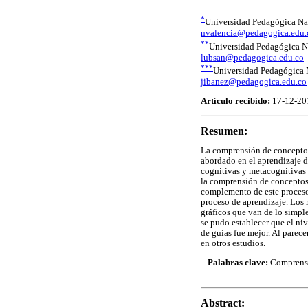
*
Universidad Pedagógica Na
nvalencia@pedagogica.edu.
**
Universidad Pedagógica N
lubsan@pedagogica.edu.co
***
Universidad Pedagógica 
jibanez@pedagogica.edu.co
Artículo recibido:
17-12-20
Resumen:
La comprensión de conceptos
abordado en el aprendizaje d
cognitivas y metacognitivas c
la comprensión de conceptos
complemento de este proceso 
proceso de aprendizaje. Los 
gráficos que van de lo simpl
se pudo establecer que el ni
de guías fue mejor. Al parec
en otros estudios.
Palabras clave:
Comprensió
Abstract: