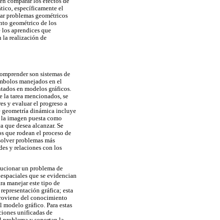
en comparar los efectos de
ico, específicamente el
nar problemas geométricos
nto geométrico de los
 los aprendices que
 la realización de
 comprender son sistemas de
símbolos manejados en el
entados en modelos gráficos.
 la tarea mencionados, se
es y evaluar el progreso a
de geometría dinámica incluye
o la imagen puesta como
a que desea alcanzar. Se
os que rodean el proceso de
esolver problemas más
des y relaciones con los
lucionar un problema de
 espaciales que se evidencian
ra manejar este tipo de
representación gráfica; esta
proviene del conocimiento
l modelo gráfico. Para estas
ciones unificadas de