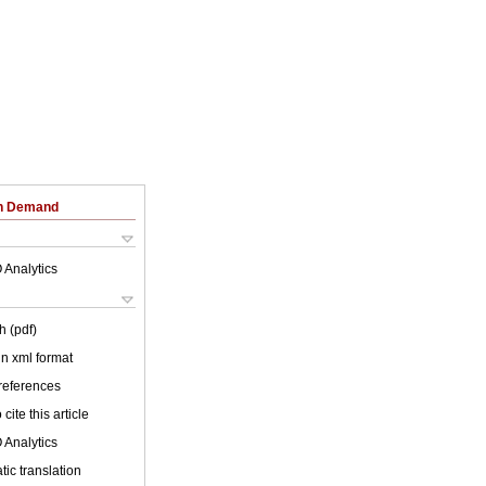
on Demand
 Analytics
h (pdf)
 in xml format
 references
cite this article
 Analytics
ic translation