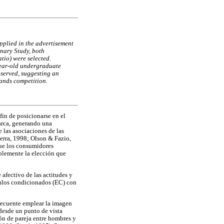
applied in the advertisement
inary Study, both
tio) were selected.
 year-old undergraduate
observed, suggesting an
rands competition.
fin de posicionarse en el
arca, generando una
 las asociaciones de las
erra, 1998; Olson & Fazio,
que los consumidores
ablemente la elección que
afectivo de las actitudes y
mulos condicionados (EC) con
 frecuente emplear la imagen
desde un punto de vista
ión de pareja entre hombres y