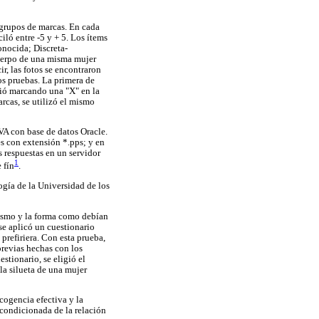
 grupos de marcas. En cada
iló entre -5 y + 5. Los ítems
nocida; Discreta-
 cuerpo de una misma mujer
ir, las fotos se encontraron
os pruebas. La primera de
igió marcando una "X" en la
arcas, se utilizó el mismo
VA con base de datos Oracle.
es con extensión *.pps; y en
s respuestas en un servidor
1
 fín
.
ogía de la Universidad de los
 mismo y la forma como debían
 se aplicó un cuestionario
 prefiriera. Con esta prueba,
previas hechas con los
stionario, se eligió el
la silueta de una mujer
scogencia efectiva y la
ncondicionada de la relación