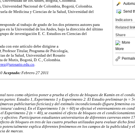
, Universidad de los Andes, Bogotá, Colombia.
Automat
a, Universidad Nacional de Colombia, Bogotá, Colombia.
Send th
uela de Medicina y Ciencias de la Salud, Universidad del
Indicators
rresponde al trabajo de grado de los dos primeros autores para
Related lin
ogos en la Universidad de los Andes, bajo la dirección del último
grupo de investigación E. C. Estudios en Ciencias del
Share
More
da con este artículo debe dirigirse a
More
 Profesor Titular, Programa de Psicología,
as de la Salud, Universidad del Rosario
Permali
ta de Mutis, Bogotá, D. C., Colombia.
erez@urosario.edu.co
.
10
Aceptado:
Febrero 27 2011
ntal tuvo como objetivo poner a prueba el efecto de bloqueo de Kamin en el condi
res partes: Estudio 1, Experimento 1 y Experimento 2. El Estudio preliminar (n = 54
(marcas publicitarias ficticias) y del estímulo incondicionado (figura femenina 
intura/ cadera). En el Experimento 1 (n = 60) se efectuó el entrenamiento en con
 el Experimento 2 (n = 40), se examinó el efecto de bloqueo en el condicionamient
 y afectivo. Participaron estudiantes universitarios de diferentes carreras entre 1
efecto de bloqueo en tres de las cuatro pruebas utilizadas para evaluar dicho fe
to potencialmente explica diferentes fenómenos en los campos de la publicidad y e
cia de marcas.