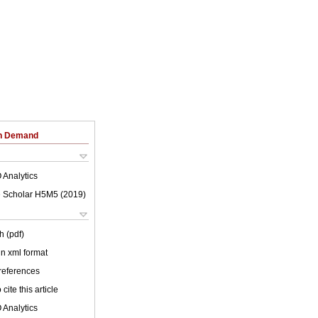
on Demand
 Analytics
 Scholar H5M5 (
2019
)
h (pdf)
 in xml format
 references
cite this article
 Analytics