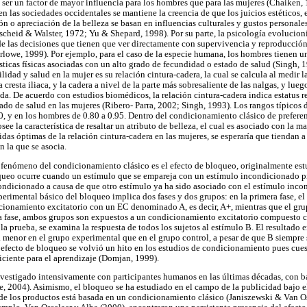
 ser un factor de mayor influencia para los hombres que para las mujeres (Chaiken,
en las sociedades occidentales se mantiene la creencia de que los juicios estéticos, e
ón o apreciación de la belleza se basan en influencias culturales y gustos personale
cheid & Walster, 1972; Yu & Shepard, 1998). Por su parte, la psicología evolucioni
de las decisiones que tienen que ver directamente con supervivencia y reproducció
owe, 1999). Por ejemplo, para el caso de la especie humana, los hombres tienen u
sticas físicas asociadas con un alto grado de fecundidad o estado de salud (Singh, 
ilidad y salud en la mujer es su relación cintura-cadera, la cual se calcula al medir 
 la cresta iliaca, y la cadera a nivel de la parte más sobresaliente de las nalgas, y lue
da. De acuerdo con estudios biomédicos, la relación cintura-cadera indica estatus 
ado de salud en las mujeres (Ribero- Parra, 2002; Singh, 1993). Los rangos típicos d
0, y en los hombres de 0.80 a 0.95. Dentro del condicionamiento clásico de preferenc
see la característica de resaltar un atributo de belleza, el cual es asociado con la 
idas óptimas de la relación cintura-cadera en las mujeres, se esperaría que tiendan
n la que se asocia.
e fenómeno del condicionamiento clásico es el efecto de bloqueo, originalmente es
queo ocurre cuando un estímulo que se empareja con un estímulo incondicionado p
condicionado a causa de que otro estímulo ya ha sido asociado con el estímulo inc
perimental básico del bloqueo implica dos fases y dos grupos: en la primera fase, e
cionamiento excitatorio con un EC denominado A, es decir, A+, mientras que el gru
a fase, ambos grupos son expuestos a un condicionamiento excitatorio compuesto co
 la prueba, se examina la respuesta de todos los sujetos al estímulo B. El resultad
ra menor en el grupo experimental que en el grupo control, a pesar de que B siempre
efecto de bloqueo se volvió un hito en los estudios de condicionamiento pues cues
iciente para el aprendizaje (Domjan, 1999).
nvestigado intensivamente con participantes humanos en las últimas décadas, con b
, 2004). Asimismo, el bloqueo se ha estudiado en el campo de la publicidad bajo el
d de los productos está basada en un condicionamiento clásico (Janiszewski & Van O