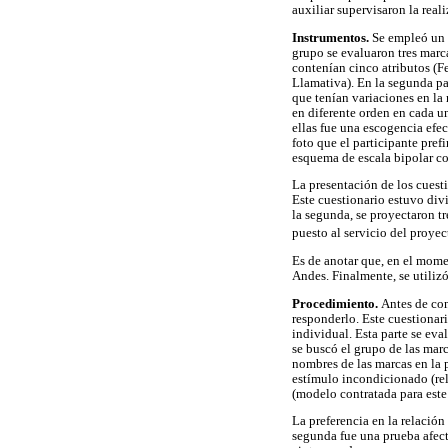
auxiliar supervisaron la real
Instrumentos.
Se empleó un c
grupo se evaluaron tres marca
contenían cinco atributos (
Llamativa). En la segunda par
que tenían variaciones en la 
en diferente orden en cada u
ellas fue una escogencia efec
foto que el participante pref
esquema de escala bipolar co
La presentación de los cuest
Este cuestionario estuvo div
la segunda, se proyectaron tr
puesto al servicio del proyec
Es de anotar que, en el mome
Andes. Finalmente, se utilizó
Procedimiento.
Antes de con
responderlo. Este cuestionari
individual. Esta parte se eval
se buscó el grupo de las marc
nombres de las marcas en la p
estímulo incondicionado (rela
(modelo contratada para este 
La preferencia en la relación
segunda fue una prueba afecti