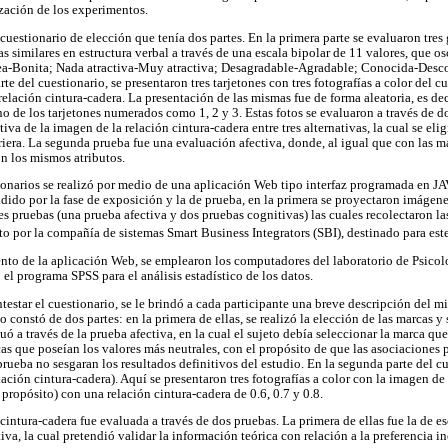
ización de los experimentos.
uestionario de elección que tenía dos partes. En la primera parte se evaluaron tres
s similares en estructura verbal a través de una escala bipolar de 11 valores, que osc
Fea-Bonita; Nada atractiva-Muy atractiva; Desagradable-Agradable; Conocida-Desco
te del cuestionario, se presentaron tres tarjetones con tres fotografías a color del
relación cintura-cadera. La presentación de las mismas fue de forma aleatoria, es dec
no de los tarjetones numerados como 1, 2 y 3. Estas fotos se evaluaron a través de d
tiva de la imagen de la relación cintura-cadera entre tres alternativas, la cual se el
iriera. La segunda prueba fue una evaluación afectiva, donde, al igual que con las m
n los mismos atributos.
ionarios se realizó por medio de una aplicación Web tipo interfaz programada en JA
idido por la fase de exposición y la de prueba, en la primera se proyectaron imágen
es pruebas (una prueba afectiva y dos pruebas cognitivas) las cuales recolectaron la
to por la compañía de sistemas Smart Business Integrators (SBI), destinado para este
nto de la aplicación Web, se emplearon los computadores del laboratorio de Psicol
 el programa SPSS para el análisis estadístico de los datos.
testar el cuestionario, se le brindó a cada participante una breve descripción del
o constó de dos partes: en la primera de ellas, se realizó la elección de las marcas y
uó a través de la prueba afectiva, en la cual el sujeto debía seleccionar la marca que
as que poseían los valores más neutrales, con el propósito de que las asociaciones 
rueba no sesgaran los resultados definitivos del estudio. En la segunda parte del cue
ción cintura-cadera). Aquí se presentaron tres fotografías a color con la imagen de 
propósito) con una relación cintura-cadera de 0.6, 0.7 y 0.8.
 cintura-cadera fue evaluada a través de dos pruebas. La primera de ellas fue la de e
va, la cual pretendió validar la información teórica con relación a la preferencia i