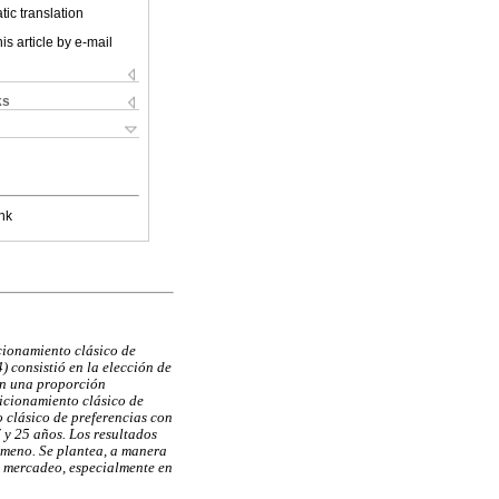
ic translation
is article by e-mail
ks
nk
cionamiento clásico de
) consistió en la elección de
con una proporción
dicionamiento clásico de
o clásico de preferencias con
7 y 25 años. Los resultados
nómeno. Se plantea, a manera
l mercadeo, especialmente en