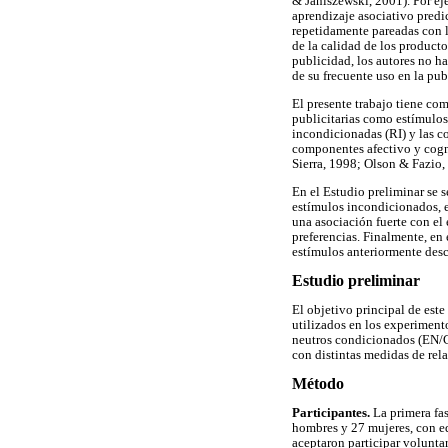
& Janiszewski, 2001). Por ej
aprendizaje asociativo predi
repetidamente pareadas con l
de la calidad de los product
publicidad, los autores no h
de su frecuente uso en la pub
El presente trabajo tiene co
publicitarias como estímulos
incondicionadas (RI) y las c
componentes afectivo y cogno
Sierra, 1998; Olson & Fazio,
En el Estudio preliminar se 
estímulos incondicionados, e
una asociación fuerte con e
preferencias. Finalmente, en
estímulos anteriormente desc
Estudio preliminar
El objetivo principal de est
utilizados en los experimento
neutros condicionados (EN/C)
con distintas medidas de rela
Método
Participantes.
La primera fa
hombres y 27 mujeres, con ed
aceptaron participar volunta