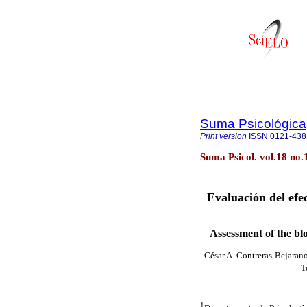
Suma Psicológica
Print version
ISSN
0121-438
Suma Psicol. vol.18 no.
Evaluación del efe
Assessment of the blo
César A. Contreras-Bejaran
T
1