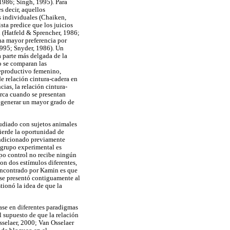
 1986; Singh, 1995). Para
s decir, aquellos
s individuales (Chaiken,
sta predice que los juicios
n (Hatfeld & Sprencher, 1986;
na mayor preferencia por
1995; Snyder, 1986). Un
la parte más delgada de la
go se comparan las
reproductivo femenino,
e relación cintura-cadera en
ias, la relación cintura-
marca cuando se presentan
 a generar un mayor grado de
tudiado con sujetos animales
ierde la oportunidad de
ondicionado previamente
l grupo experimental es
po control no recibe ningún
n dos estímulos diferentes,
o encontrado por Kamin es que
 se presentó contiguamente al
tionó la idea de que la
ase en diferentes paradigmas
 supuesto de que la relación
sselaer, 2000; Van Osselaer