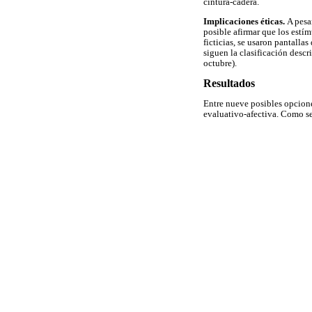
cintura-cadera.
Implicaciones éticas.
A pesa
posible afirmar que los estí
ficticias, se usaron pantalla
siguen la clasificación desc
octubre).
Resultados
Entre nueve posibles opcione
evaluativo-afectiva. Como s