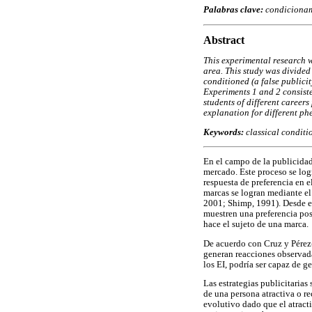
Palabras clave:
condicionami
Abstract
This experimental research w
area. This study was divided
conditioned (a false publici
Experiments 1 and 2 consiste
students of different careers
explanation for different ph
Keywords:
classical conditi
En el campo de la publicidad
mercado. Este proceso se lo
respuesta de preferencia en 
marcas se logran mediante el
2001; Shimp, 1991). Desde es
muestren una preferencia pos
hace el sujeto de una marca.
De acuerdo con Cruz y Pérez-
generan reacciones observada
los EI, podría ser capaz de g
Las estrategias publicitarias
de una persona atractiva o r
evolutivo dado que el atracti