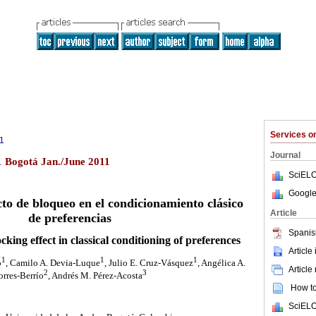
Services 
1
Journal
1 Bogotá Jan./June 2011
SciELO
Google
cto de bloqueo en el condicionamiento clásico
Article
de preferencias
Spanis
cking effect in classical conditioning of preferences
Article
1
1
1
o
, Camilo A. Devia-Luque
, Julio E. Cruz-Vásquez
, Angélica A.
Article
2
3
orres-Berrío
, Andrés M. Pérez-Acosta
How to 
SciELO