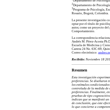
Departamento de Psicología
2
Departamento de Psicologí
3
Programa de Psicología, Esc
Rosario, Bogotá, Colombia.
La presente investigación co
optar por el título de psicól
autor, como un proyecto del 
Comportamiento.
La correspondencia relaciona
Andrés M. Pérez-Acosta Ph.D,
Escuela de Medicina y Cienci
Carrera 24 No. 63C-69, Quin
Correo electrónico:
andres.p
Recibido:
Noviembre 18 20
Resumen
Esta investigación experime
preferencias. Se diseñaron t
los estímulos condicionados 
controlada de la medida de c
preferencias. Finalmente, en
pruebas de tipo cognoscitivo
indican que se manifestó un 
de conclusión, que este efec
lo que concierne a competen