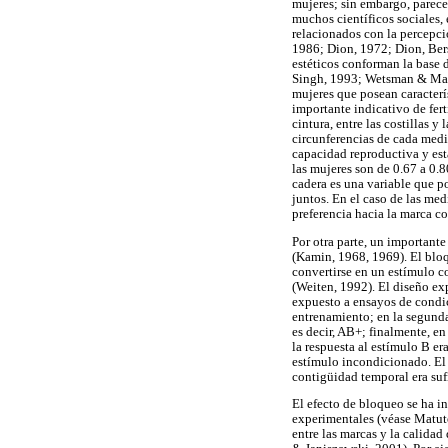
mujeres; sin embargo, parece
muchos científicos sociales, 
relacionados con la percepci
1986; Dion, 1972; Dion, Bers
estéticos conforman la base 
Singh, 1993; Wetsman & Marl
mujeres que posean caracterí
importante indicativo de fert
cintura, entre las costillas y
circunferencias de cada medi
capacidad reproductiva y est
las mujeres son de 0.67 a 0.8
cadera es una variable que po
juntos. En el caso de las med
preferencia hacia la marca co
Por otra parte, un important
(Kamin, 1968, 1969). El blo
convertirse en un estímulo 
(Weiten, 1992). El diseño ex
expuesto a ensayos de condi
entrenamiento; en la segund
es decir, AB+; finalmente, en
la respuesta al estímulo B e
estímulo incondicionado. El 
contigüidad temporal era suf
El efecto de bloqueo se ha i
experimentales (véase Matute
entre las marcas y la calida