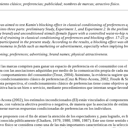
ento clásico; preferencias; publicidad; nombres de marcas; atractivo físico
.
as aimed to test Kamin's blocking effect in classical conditioning of preferences 
 into three parts: preliminary Study, Experiment 1, and Experiment 2. In the prelim
ty brand) and unconditioned stimuli (female figure with a controlled waist-to-hip ra
d of training in classical conditioning of preferences and blocking effect. 17-25
 participated in the present study. According to the results, a blocking effect was 
enomena in fields such as marketing or advertisement, especially when implying b
oning; preferences; advertising; brand names; physical attractiveness
.
 las marcas compiten para ganar un espacio de preferencia en el consumidor con el 
gra con las asociaciones adquiridas por medio de la comunicación propia de cada m
el comportamiento del consumidor (Trout, 2004). Asimismo, la evidencia sugiere que
 condicionamiento clásico de preferencias (Cruz & Pérez-Acosta, 2002; Froufe & Si
ta perspectiva, el condicionamiento clásico de preferencias tiene como objetivo 
itiva hacia un bien o servicio, mediante procedimientos que intentan sesgar favor
Acosta (2002), los estímulos incondicionados (EI) están vinculados al componente 
s, con valencia afectiva positiva o negativa, de manera que la asociación de estí
enerar nuevas respuestas condicionadas de preferencias en los individuos.
 se proponen con el fin de atraer la atención de los espectadores y, para lograrlo, es
econocida públicamente (Chaiken, 1979, 1980, 1986, 1987). Este uso tiene sentido 
vo físico se considera como una de las más importantes características en la selecc