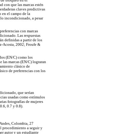
 de bloqueo en el
ad con que las marcas estén
erdaderas claves predictivas
o en el campo de la
ulo incondicionado, a pesar
 preferencias con marcas
dicionado. Las respuestas
 definidas a partir de los
ez-Acosta, 2002; Froufe &
ados (EN/C) como los
ue las marcas (EN/C) lograran
amiento clásico de
sico de preferencias con los
dicionado, que serían
cticias usadas como estímulos
rias fotografías de mujeres
.6, 0.7 y 0.8).
s Andes, Colombia, 27
l procedimiento a seguir y
er autor y un estudiante