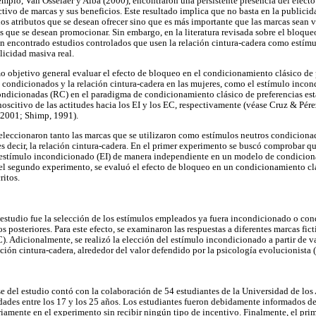
emplo, Van Osselaer y Alba (2000), encontraron una persistente presencia del efecto
ctivo de marcas y sus beneficios. Este resultado implica que no basta en la publicid
os atributos que se desean ofrecer sino que es más importante que las marcas sean v
os que se desean promocionar. Sin embargo, en la literatura revisada sobre el bloque
an encontrado estudios controlados que usen la relación cintura-cadera como estím
licidad masiva real.
mo objetivo general evaluar el efecto de bloqueo en el condicionamiento clásico de
 condicionados y la relación cintura-cadera en las mujeres, como el estímulo incon
ondicionadas (RC) en el paradigma de condicionamiento clásico de preferencias están
scitivo de las actitudes hacia los EI y los EC, respectivamente (véase Cruz & Pér
 2001; Shimp, 1991).
seleccionaron tanto las marcas que se utilizaron como estímulos neutros condicion
s decir, la relación cintura-cadera. En el primer experimento se buscó comprobar q
l estímulo incondicionado (EI) de manera independiente en un modelo de condicion
 el segundo experimento, se evaluó el efecto de bloqueo en un condicionamiento clá
ritos.
e estudio fue la selección de los estímulos empleados ya fuera incondicionado o con
s posteriores. Para este efecto, se examinaron las respuestas a diferentes marcas fi
. Adicionalmente, se realizó la elección del estímulo incondicionado a partir de va
ción cintura-cadera, alrededor del valor defendido por la psicología evolucionista (0
se del estudio contó con la colaboración de 54 estudiantes de la Universidad de lo
ades entre los 17 y los 25 años. Los estudiantes fueron debidamente informados de
riamente en el experimento sin recibir ningún tipo de incentivo. Finalmente, el prim