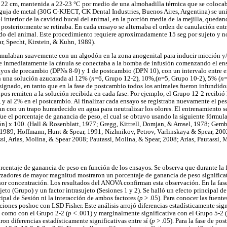
x 22 cm, mantenida a 22-23 °C por medio de una almohadilla térmica que se colocaba
aguja de metal (30G C-KJECT, CK Dental Industries, Buenos Aires, Argentina) se uni
l interior de la cavidad bucal del animal, en la porción media de la mejilla, queda
posteriormente se retiraba. En cada ensayo se alternaba el orden de canulación entr
jido del animal. Este procedimiento requiere aproximadamente 15 seg por sujeto y n
ear, Specht, Kirstein, & Kuhn, 1989).
timulaban suavemente con un algodón en la zona anogenital para inducir micción y/
 e inmediatamente la cánula se conectaba a la bomba de infusión comenzando el en
sayos de precambio (DPNs 8-9) y 1 de postcambio (DPN 10), con un intervalo entre e
an una solución azucarada al 12% (
n
=6, Grupo 12-2), 10%,(
n
=5, Grupo 10-2), 5% (
n
=
signado, en tanto que en la fase de postcambio todos los animales fueron infundido
pos remiten a la solución recibida en cada fase. Por ejemplo, el Grupo 12-2 recibió 
 y al 2% en el postcambio. Al finalizar cada ensayo se registraba nuevamente el pes
n con un trapo humedecido en agua para neutralizar los olores. El entrenamiento se 
ue el porcentaje de ganancia de peso, el cual se obtuvo usando la siguiente fórmula
ión] x 100. (Hall & Rosenblatt, 1977; Gregg, Kittrell, Domjan, & Amsel, 1978; Gem
, 1989; Hoffmann, Hunt & Spear, 1991; Nizhnikov, Petrov, Varlinskaya & Spear, 20
si, Arias, Molina, & Spear 2008; Pautassi, Molina, & Spear, 2008; Arias, Pautassi, 
orcentaje de ganancia de peso en función de los ensayos. Se observa que durante la 
orzadores de mayor magnitud mostraron un porcentaje de ganancia de peso signific
or concentración. Los resultados del ANOVA confirman esta observación. En la fase
eto (Grupo) y un factor intrasujeto (Sesiones 1 y 2). Se halló un efecto principal d
cipal de Sesión ni la interacción de ambos factores (
p
> .05). Para conocer las fuente
iones poshoc con LSD Fisher. Este análisis arrojó diferencias estadísticamente sign
sí como con el Grupo 2-2 (
p
< .001) y marginalmente significativa con el Grupo 5-2 (
ron diferencias estadísticamente significativas entre sí (
p
> .05). Para la fase de po