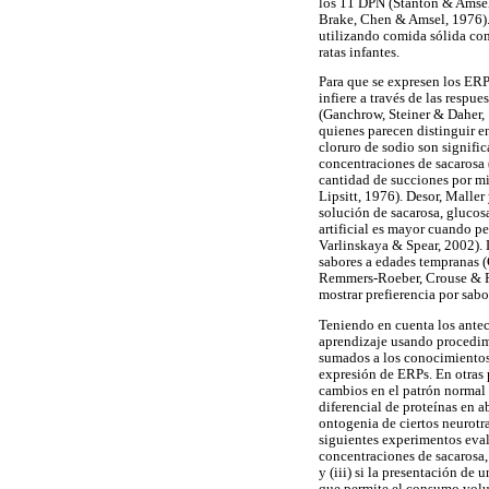
los 11 DPN (Stanton & Amsel,
Brake, Chen & Amsel, 1976).
utilizando comida sólida com
ratas infantes.
Para que se expresen los ERPs
infiere a través de las respue
(Ganchrow, Steiner & Daher,
quienes parecen distinguir en
cloruro de sodio son signific
concentraciones de sacarosa 
cantidad de succiones por mi
Lipsitt, 1976). Desor, Malle
solución de sacarosa, glucos
artificial es mayor cuando p
Varlinskaya & Spear, 2002). 
sabores a edades tempranas 
Remmers-Roeber, Crouse & Pe
mostrar prefierencia por sabo
Teniendo en cuenta los antec
aprendizaje usando procedimi
sumados a los conocimientos s
expresión de ERPs. En otras
cambios en el patrón normal 
diferencial de proteínas en ab
ontogenia de ciertos neurotra
siguientes experimentos evalu
concentraciones de sacarosa,
y (iii) si la presentación d
que permite el consumo volunt