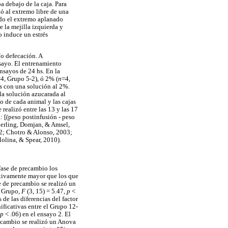
 debajo de la caja. Para
ó al extremo libre de una
ndo el extremo aplanado
e la mejilla izquierda y
o induce un estrés
o defecación. A
sayo. El entrenamiento
nsayos de 24 hs. En la
4, Grupo 5-2), ó 2% (
n
=4,
s con una solución al 2%.
la solución azucarada al
o de cada animal y las cajas
realizó entre las 13 y las 17
: [(peso postinfusión - peso
berling, Domjan, & Amsel,
02; Chotro & Alonso, 2003;
Molina, & Spear, 2010).
fase de precambio los
ativamente mayor que los que
 de precambio se realizó un
e Grupo,
F
(3, 15) = 5.47,
p
<
s de las diferencias del factor
ificativas entre el Grupo 12-
p
< .06) en el ensayo 2. El
stcambio se realizó un Anova