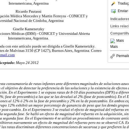
Interamericana, Argentina
Traduç
Enviar 
Ricardo Pautassi
tigación Médica Mercedes y Martin Ferreyra - CONICET y
Indicadore
versidad Nacional de Córdoba, Argentina
Links rela
Giselle Kamenetzky
gaciones Médicas (IDIM) - CONICET y Universidad Abierta
Compartilh
Interamericana, Argentina.
Mais
da con este artículo puede ser dirigida a Giselle Kamenetzky.
Mais
tes de Malvinas 3150 (CP 1427), Buenos Aires, Argentina. Correo
tmail.com
Permali
Aceptado:
Mayo 24 2012
esta consumatoria de ratas infantes ante diferentes magnitudes de soluciones azuc
el objetivo de detectar la preferencia de las soluciones y la existencia de efectos
nción. En el Experimento 1 se expuso ratas de 8-10 días postnatales (DPN) a difer
; fase de precambio) a las que se las devaluó al 2% (fase de postcambio). En el 
ones al 12% ó 2% en la fase de precambio y 2% en la de postcambio. En ambos ex
 grupo 12% exhibió un mayor porcentaje de ganancia de peso que los demás grupos
de post-cambio. En el Experimento 3 se evaluó el efecto de magnitud del refuerzo en 
a segunda fase. Se halló un efecto de magnitud del refuerzo en la adquisición, s
la segunda fase. En el Experimento 4 se utilizó un procedimiento de contraste anti
ibieron nuevamente un efecto de magnitud del refuerzo pero no se observó CA. Es
 las ratas discriminan diferentes concentraciones de sacarosa y que prefieren la d