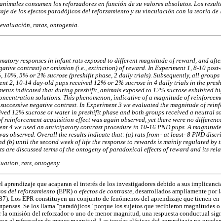
nimales consumen los reforzadores en función de su valores absolutos. Los result
aje de los efectos paradójicos del reforzamiento y su vinculación con la teoría de
evaluación, ratas, ontogenia.
atory responses in infant rats exposed to different magnitude of reward, and after 
tive contrast) or omission (i.e., extinction) of reward. In Experiment 1, 8-10 pos
, 10%, 5% or 2% sucrose (preshifit phase, 2 daily trials). Subsequently, all group
ment 2, 10-14 day-old pups received 12% or 2% sucrose in 4 daily trials in the pres
riments indicated that during preshifit, animals exposed to 12% sucrose exhibited 
oncentration solutions. This phenomenon, indicative of a magnitude of reinforceme
uccessive negative contrast. In Experiment 3 we evaluated the magnitude of reinfo
ved 12% sucrose or water in preshifit phase and both groups received a neutral solu
 reinforcement acquisition effect was again observed, yet there were no differen
ment 4 we used an anticipatory contrast procedure in 10-16 PND pups. A magnitude 
was observed. Overall the results indicate that: (a) rats from - at least- 8 PND disc
d (b) until the second week of life the response to rewards is mainly regulated by 
lts are discussed terms of the ontogeny of paradoxical effects of reward and its rela
uation, rats, ontogeny.
 aprendizaje que acaparan el interés de los investigadores debido a sus implicancia
cos del reforzamiento
(EPR) o
efectos de contraste,
desarrollados ampliamente por la
87)
.
Los EPR constituyen un conjunto de fenómenos del aprendizaje que tienen en
mpensas. Se los llama "paradójicos" porque los sujetos que recibieron magnitudes o
ir la omisión del reforzador o uno de menor magnitud, una respuesta conductual si