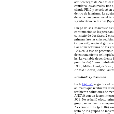
acrílico negro de 24,5 x 20 
canular a los animales, una 
cánula PE10 y se colocó en e
dentro de la misma. La aguja 
derecha para preservar el te
significativo en la crías (Sp
Luego de 3hs las ratas se es
continuación se las pesaban
consistió de dos fases: 2 en
primera fase las crías recibí
Grupo 2-2), según el grupo a
Las nomenclaturas de los gru
12% en la fase de precambio,
de entrenamiento se limpiaba
hs. La variable dependiente f
preinfusión) / peso preinfus
1980; Miller, Hunt, & Spear
Arias & Chotro, 2005; Pautas
Resultados y discusión
En la
Figura1
se grafica el p
animales que recibieron ref
recibieron soluciones de men
ANOVA con un factor intersuj
.009. No se halló efecto prin
grupo, se realizaron comparac
2 vs Grupo 10-2 (
p
< .04), a
resto de los grupos no mostra