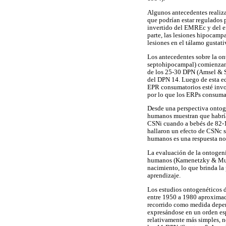
Algunos antecedentes realiza
que podrían estar regulados p
invertido del EMREc y del ef
parte, las lesiones hipocamp
lesiones en el tálamo gustat
Los antecedentes sobre la ont
septohipocampal) comienzan 
de los 25-30 DPN (Amsel & S
del DPN 14. Luego de esta e
EPR consumatorios esté invo
por lo que los ERPs consumat
Desde una perspectiva ontog
humanos muestran que habría 
CSNi cuando a bebés de 82-11
hallaron un efecto de CSNc so
humanos es una respuesta no
La evaluación de la ontogeni
humanos (Kamenetzky & Musta
nacimiento, lo que brinda la 
aprendizaje.
Los estudios ontogenéticos d
entre 1950 a 1980 aproximad
recorrido como medida depend
expresándose en un orden esp
relativamente más simples, 