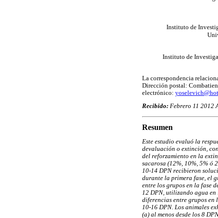
Instituto de Inves
Uni
Instituto de Investi
La correspondencia relaciona
Dirección postal: Combatien
electrónico:
yoselevich@ho
Recibido:
Febrero 11 2012
Resumen
Este estudio evaluó la respu
devaluación o extinción, con 
del reforzamiento en la exti
sacarosa (12%, 10%, 5% ó 2%
10-14 DPN recibieron soluci
durante la primera fase, el
entre los grupos en la fase 
12 DPN, utilizando agua en l
diferencias entre grupos en 
10-16 DPN. Los animales exh
(a) al menos desde los 8 DPN