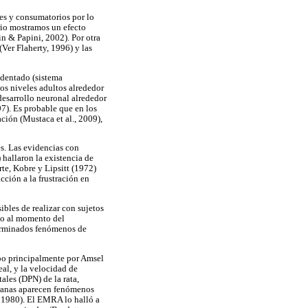
es y consumatorios por lo
orio mostramos un efecto
n & Papini, 2002). Por otra
Ver Flaherty, 1996) y las
o dentado (sistema
s niveles adultos alrededor
esarrollo neuronal alrededor
). Es probable que en los
ión (Mustaca et al., 2009),
s. Las evidencias con
hallaron la existencia de
te, Kobre y Lipsitt (1972)
cción a la frustración en
bles de realizar con sujetos
to al momento del
eterminados fenómenos de
abo principalmente por Amsel
al, y la velocidad de
ales (DPN) de la rata,
pranas aparecen fenómenos
 1980). El EMRA lo halló a