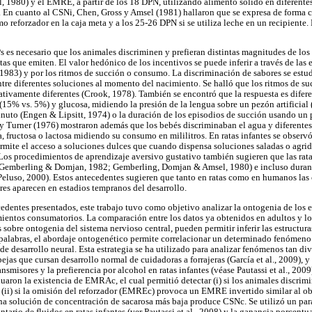
 1980) y el EMRE, a partir de los 18 DPN, utilizando alimento sólido en diferente
 En cuanto al CSNi, Chen, Gross y Amsel (1981) hallaron que se expresa de forma
o reforzador en la caja meta y a los 25-26 DPN si se utiliza leche en un recipiente
 es necesario que los animales discriminen y prefieran distintas magnitudes de los 
stas que emiten. El valor hedónico de los incentivos se puede inferir a través de las 
 1983) y por los ritmos de succión o consumo. La discriminación de sabores se est
tre diferentes soluciones al momento del nacimiento. Se halló que los ritmos de suc
ativamente diferentes (Crook, 1978). También se encontró que la respuesta es difere
(15% vs. 5%) y glucosa, midiendo la presión de la lengua sobre un pezón artificial
nuto (Engen & Lipsitt, 1974) o la duración de los episodios de succión usando un 
r y Turner (1976) mostraron además que los bebés discriminaban el agua y diferente
a, fructosa o lactosa midiendo su consumo en mililitros. En ratas infantes se observ
ermite el acceso a soluciones dulces que cuando dispensa soluciones saladas o agrid
Los procedimientos de aprendizaje aversivo gustativo también sugieren que las rata
(Gemberling & Domjan, 1982; Gemberling, Domjan & Amsel, 1980) e incluso durante
luso, 2000). Estos antecedentes sugieren que tanto en ratas como en humanos las 
res aparecen en estadios tempranos del desarrollo.
edentes presentados, este trabajo tuvo como objetivo analizar la ontogenia de los e
entos consumatorios. La comparación entre los datos ya obtenidos en adultos y los
obre ontogenia del sistema nervioso central, pueden permitir inferir las estructuras
 palabras, el abordaje ontogenético permite correlacionar un determinado fenómeno
de desarrollo neural. Esta estrategia se ha utilizado para analizar fenómenos tan di
ejas que cursan desarrollo normal de cuidadoras a forrajeras (García et al., 2009), y 
nsmisores y la prefierencia por alcohol en ratas infantes (véase Pautassi et al., 2009
aron la existencia de EMRAc, el cual permitió detectar (i) si los animales discrimi
 (ii) si la omisión del reforzador (EMREc) provoca un EMRE invertido similar al ob
e una solución de concentración de sacarosa más baja produce CSNc. Se utilizó un par
ario de fluidos en ratas infantes (ver Pautassi et al., 2008) y la ganancia porcentu