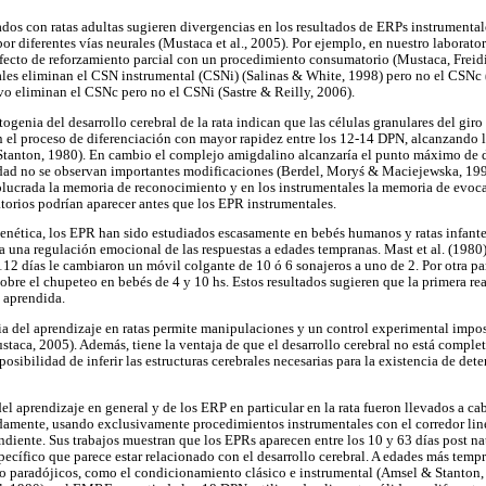
dos con ratas adultas sugieren divergencias en los resultados de ERPs instrumental
or diferentes vías neurales (Mustaca et al., 2005). Por ejemplo, en nuestro laborat
ecto de reforzamiento parcial con un procedimiento consumatorio (Mustaca, Freidi
ales eliminan el CSN instrumental (CSNi) (Salinas & White, 1998) pero no el CSNc (
ivo eliminan el CSNc pero no el CSNi (Sastre & Reilly, 2006).
ogenia del desarrollo cerebral de la rata indican que las células granulares del gir
el proceso de diferenciación con mayor rapidez entre los 12-14 DPN, alcanzando lo
tanton, 1980). En cambio el complejo amigdalino alcanzaría el punto máximo de d
dad no se observan importantes modificaciones (Berdel, Moryś & Maciejewska, 1997
lucrada la memoria de reconocimiento y en los instrumentales la memoria de evocac
orios podrían aparecer antes que los EPR instrumentales.
enética, los EPR han sido estudiados escasamente en bebés humanos y ratas infante
una regulación emocional de las respuestas a edades tempranas. Mast et al. (1980) 
2 días le cambiaron un móvil colgante de 10 ó 6 sonajeros a uno de 2. Por otra par
bre el chupeteo en bebés de 4 y 10 hs. Estos resultados sugieren que la primera rea
 aprendida.
a del aprendizaje en ratas permite manipulaciones y un control experimental imposi
ca, 2005). Además, tiene la ventaja de que el desarrollo cerebral no está comple
posibilidad de inferir las estructuras cerebrales necesarias para la existencia de d
el aprendizaje en general y de los ERP en particular en la rata fueron llevados a c
amente, usando exclusivamente procedimientos instrumentales con el corredor line
iente. Sus trabajos muestran que los EPRs aparecen entre los 10 y 63 días post nat
ecífico que parece estar relacionado con el desarrollo cerebral. A edades más tem
no paradójicos, como el condicionamiento clásico e instrumental (Amsel & Stanton,