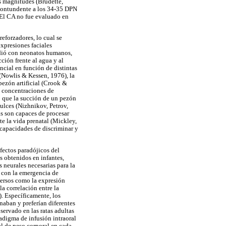
s magnitudes (Brudette,
 contundente a los 34-35 DPN
. El CA no fue evaluado en
reforzadores, lo cual se
expresiones faciales
udió con neonatos humanos,
ción frente al agua y al
ncial en función de distintas
 (Nowlis & Kessen, 1976), la
pezón artificial (Crook &
s concentraciones de
ó que la succión de un pezón
ulces (Nizhnikov, Petrov,
s son capaces de procesar
 la vida prenatal (Mickley,
capacidades de discriminar y
fectos paradójicos del
 obtenidos en infantes,
 neurales necesarias para la
 con la emergencia de
versos como la expresión
la correlación entre la
). Específicamente, los
naban y preferían diferentes
servado en las ratas adultas
adigma de infusión intraoral
al de peso corporal en cada