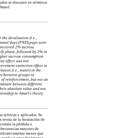
ados se discuten en términos
 Amsel.
the devaluation (i.e.,
t-natal days (PND) pups were
s received 2% sucrose
hift phase, followed by 2% in
higher sucrose consumption
nt effect was not
rcement extinction effect in
tion (i.e., water) in the
ces between groups in
of reinforcement, but not an
riminate between different
their absolute value and not
tionship to Amsel's theory.
s teóricas y aplicadas. Se
 teoría de la frustración de
 común la pérdida o
 frecuencias mayores de
gnificativamente menor que