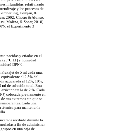
nes infundidas, relativizado
prendizaje y los procesos de
; Gemberling, Domjan, &
ear, 2002; Chotro & Alonso,
ssi, Molina, & Spear, 2010).
DPN, el Experimento 3
nto nacidas y criadas en el
ura (23°C ±1) y humedad
consideró DPN 0.
 Prexajet de 5 ml cada una.
, equivalente al 2.5% del
ción azucarada al 12%, 10%,
 ml de solución total. Para
e azúcar para la de 2 %. Cada
, NJ) colocada previamente en
o de sus extremos sin que se
 transparentes. Cada una
 térmica para mantener la
lla.
ucarada recibido durante la
anuladas a fin de administrar
n grupos en una caja de