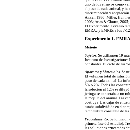
uno de los ensayos como vari
al peso de cada animal, y ha
discriminación y aceptación
Amsel, 1980; Miller, Hunt, 
2003; Arias & Chotro, 2005; 
El Experimento 1 evaluó rat
EMRAc y EMREc a los 7-12 D
Experimento 1. EMRA
Método
Sujetos.
Se utilizaron 19 rat
Instituto de Investigaciones
constantes. El ciclo de luz/o
Aparatos y Materiales
. Se u
El volumen total de infusión 
peso de cada animal. La infu
5% ó 2%. Todas las concentra
la solución al 12% se diluyó 
jeringa se conectaba a un tu
la mejilla del animal. Las cá
obstruya. Las cajas de entre
estaba subdividida en 4 comp
temperatura constante de las 
Procedimiento
. Se formaron
primera fase del estudio). Tr
las soluciones azucaradas de