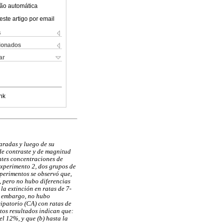
ão automática
este artigo por email
s
cionados
ar
nk
aradas y luego de su
 de contraste y de magnitud
entes concentraciones de
Experimento 2, dos grupos de
perimentos se observó que,
, pero no hubo diferencias
la extinción en ratas de 7-
in embargo, no hubo
cipatorio (CA) con ratas de
tos resultados indican que:
el 12%, y que (b) hasta la