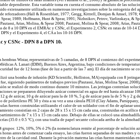
able dependiente. Esta variable toma en cuenta el consumo absoluto de las solucio
 sido extensamente utilizada en numerosas investigaciones sobre la ontogenia del a
 de reforzadores (Hall & Rosenblatt, 1977; Gregg, Kittrell, Domjan & Amsel, 1978
& Spear, 1989; Hoffmann, Hunt & Spear, 1991; Nizhnikov, Petrov, Varlinskaya, & Sp
Pautassi, Arias, Molina, & Spear 2008; Pautassi, Molina & Spear, 2008; Arias, Pauta
as de 8 a 10 DPN en el EMRAc y CSNc, el Experimento 2, CSNc en ratas de 10-14 
PN y el Experimento 4, el CA a los 10-16 DPN.
c y CSNc - DPN 8 a DPN 10.
as hembras Wistar, representativas de 5 camadas, de 8 DPN al comienzo del experime
 Médicas A. Lanari (IDIM), Buenos Aires, Argentina, bajo condiciones de temperat
scuridad fue de 12 horas (fase de luz a partir de las 7 am). El día de nacimiento se 
tilizó una bomba de infusión (KD Scientific, Holliston, MA) equipada con 8 jeringas
fue, siguiendo parámetros de trabajos previos (Pautassi, Arias, Molina Spear, 2008)
sión se realizó de modo continuo durante 10 minutos. Las jeringas contenían solu
ciones se prepararon diluyendo azúcar comercial en agua de red hasta alcanzar 100
12 g de azúcar, 10 g de azúcar para la de 10 %, 5 g de azúcar para la de 5 % y 2 g d
bo de polietileno PE 50 y ésta a su vez a una cánula PE10 (Clay Adams, Parsippany
nulas fueron construidas utilizando el calor de un soldador con el fin de aplanar un
namiento consistían en 2 cajas de 28 x 15 x 15 cm cada una, construidas en acrílico
artimientos de 7 x 15 x 15 cm cada uno. Debajo de ellas se colocó una almohadilla
crías (35.0 ± 0.5 °C), con una toalla de papel secante colocada arriba de la almohadi
 4 grupos: 12%, 10%, 5% ó 2% (la nomenclatura remite al porcentaje de solución az
es horas antes de comenzar cada ensayo, las crías fueron separadas de sus madres y c
ntro de la cavidad oral. Durante la privación materna las crías fueron mantenidas e