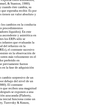
n explicar estos fenómenos,
Amsel, & Stanton, 1980).
 y cuando éste cambia, su
o que esperaba recibir. Es por
es tienen un valor absoluto y
ó los cambios en la conducta
con procedimientos
dores líquidos). En este
a ascendente y asintótica en
tes los ERPs sólo se
s infantes que evaluarán la
d del refuerzo en la
Ec), el contraste sucesivo
nsiste en la observación de
 corren más velozmente en el
dor preferido en
ue previamente fueron
 en la fase de adquisición
un cambio sorpresivo de un
por debajo del nivel de un
980). El contraste
les que reciben una magnitud
e después se exponen a una
ción azucarada (Flaherty,
ia inicial funciona como un
rty, Turovsky & Krauss,