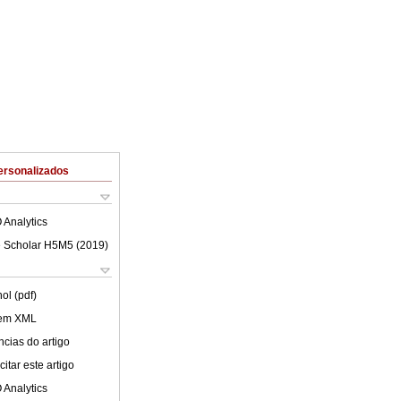
ersonalizados
 Analytics
 Scholar H5M5 (
2019
)
ol (pdf)
 em XML
cias do artigo
itar este artigo
 Analytics