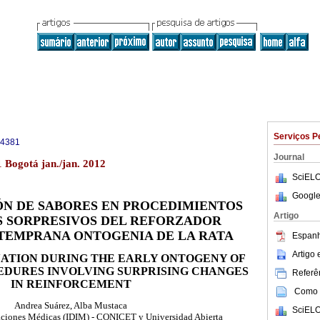
Serviços P
-4381
Journal
1 Bogotá jan./jan. 2012
SciELO
Google
ÓN DE SABORES EN PROCEDIMIENTOS
Artigo
S SORPRESIVOS DEL REFORZADOR
TEMPRANA ONTOGENIA DE LA RATA
Espanh
Artigo
NATION DURING THE EARLY ONTOGENY OF
EDURES INVOLVING SURPRISING CHANGES
Referên
IN REINFORCEMENT
Como c
Andrea Suárez, Alba Mustaca
SciELO
gaciones Médicas (IDIM) - CONICET y Universidad Abierta