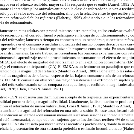
ron el reforzador de menor magnitud. Las teorías clásicas del aprendizaje no puede
ayor sea el refuerzo recibido, mayor será la respuesta que se emite (Amsel, 1992; 
rante el aprendizaje los animales anticipan la clase de reforzador que van a recibir
ólo por el valor absoluto del reforzador, sino por la relación entre lo que recibe y l
nominan
relatividad de los refuerzos
(Flaherty, 1996), aludiendo a que los reforzador
evia de reforzamiento.
amente en ratas adultas con procedimientos instrumentales, en los cuales se evalu
d de recorrido en el corredor lineal o palanqueo en la caja de condicionamiento) y 
 del reforzador, lameteo o tiempo en contacto con un bebedero que contiene reforza
 aprendida es el consumo o medidas indirectas del mismo porque describe una curv
 que se infiere que los animales optimizan la respuesta consumatoria. En ratas infan
s instrumentales. En este trabajo se presentarán los primeros experimentos con rata
nómenos de aprendizaje usando procedimientos consumatorios: el efecto de magnitu
MRAc), el efecto de magnitud del reforzamiento en la extinción consumatoria (EMR
) y el contraste anticipatorio (CA). El EMRA es un fenómeno no paradójico que co
 función de la magnitud del refuerzo (Stanton & Amsel, 1980). Por ejemplo las ratas
en altas magnitudes de refuerzo respecto de las bajas o consumen más de un reforza
s. El EMRE consiste en observar una mayor resistencia a la extinción en sujetos q
 del reforzador cuando se los compara con aquellos que recibieron magnitudes altas
sel, 1976; Chen, Gross & Amsel, 1981).
ativo (CSN) se observa una disminución abrupta de la respuesta tras experimentar 
calidad por otro de baja magnitud/calidad. Usualmente, la disminución se produce 
cibió el reforzador de menor valor (Chen, Gross & Amsel, 1981; Stanton & Amsel, 1
en cambiar la magnitud del reforzador en una misma sesión. En este caso, los anima
% de solución azucarada) consumirán menos en sucesivas sesiones si inmediatament
solución azucarada), comparado con sujetos que en las dos fases reciben 4% de solu
 que el CA está causado por mecanismos asociativos pavlovianos, donde la sustanc
ñala la presentación de otra sustancia preferida o estímulo incondicionado (Flahe