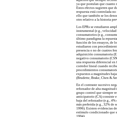
aquellos que siempre recibie
ya que postulan que cuanto m
Estos efectos sugieren que du
respuesta está controlada no s
ello que también se los de
otro relativo a la historia pr
Los EPRs se estudiaron ampli
instrumental (e.g., velocida
consumatorios (e.g., consumo
último paradigma la repuesta
función de los ensayos, de lo
estudiaron con procedimiento
presencia o no de cuatros fe
adquisición consumatoria (E
negativo consumatorio (CSNc
una respuesta diferencial en
corredor lineal cuando recib
procedimientos consumatorio
expuestos a magnitudes bajas
(Brudette, Brake, Chen & Am
En el contraste sucesivo neg
reforzador de alta magnitud/
grupo control que siempre re
anticipatorio (CA) consiste 
baja del reforzador (e.g., 4
más preferida (e.g., 32% de 
1996). Existen evidencias de
estímulo condicionado que se
1994).