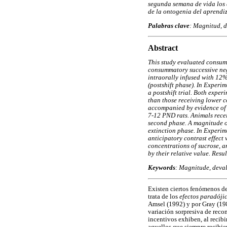
segunda semana de vida los a
de la ontogenia del aprendiz
Palabras clave
: Magnitud, d
Abstract
This study evaluated consumm
consummatory successive nega
intraorally infused with 12%
(postshift phase). In Experi
a postshift trial. Both expe
than those receiving lower c
accompanied by evidence of s
7-12 PND rats. Animals recei
second phase. A magnitude of
extinction phase. In Experi
anticipatory contrast effect 
concentrations of sucrose, an
by their relative value. Resu
Keywords
: Magnitude, deval
Existen ciertos fenómenos del
trata de los
efectos paradóji
Amsel (1992) y por Gray (19
variación sorpresiva de reco
incentivos exhiben, al recib