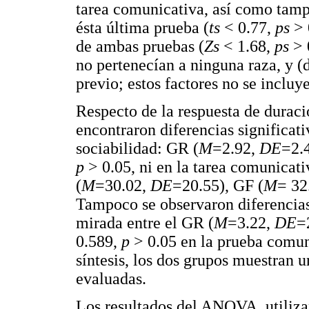
tarea comunicativa, así como tamp
ésta última prueba (
ts
< 0.77,
ps
> 
de ambas pruebas (
Zs
< 1.68,
ps
> 
no pertenecían a ninguna raza, y (
previo; estos factores no se incluy
Respecto de la respuesta de duració
encontraron diferencias significati
sociabilidad: GR (
M
=2.92,
DE
=2.4
p
> 0.05, ni en la tarea comunicat
(
M
=30.02,
DE
=20.55), GF (
M
= 32
Tampoco se observaron diferencias 
mirada entre el GR (
M
=3.22,
DE
=
0.589,
p
> 0.05 en la prueba comun
síntesis, los dos grupos muestran 
evaluadas.
Los resultados del ANOVA, utilizan