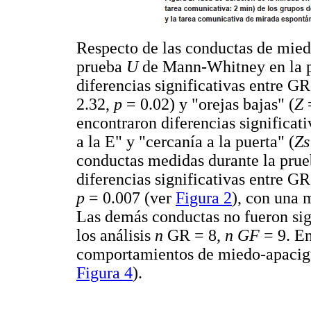
Respecto de las conductas de mied
prueba
U
de Mann-Whitney en la p
diferencias significativas entre GR
2.32,
p
= 0.02) y "orejas bajas" (
Z
encontraron diferencias significati
a la E" y "cercanía a la puerta" (
Z
conductas medidas durante la prue
diferencias significativas entre GR
p
= 0.007 (ver
Figura 2
), con una 
Las demás conductas no fueron sign
los análisis
n
GR = 8,
n GF
= 9. E
comportamientos de miedo-apacig
Figura 4
).