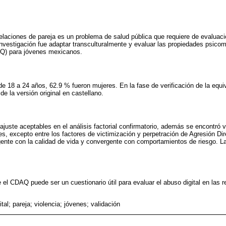
 relaciones de pareja es un problema de salud pública que requiere de evaluaci
 investigación fue adaptar transculturalmente y evaluar las propiedades psico
) para jóvenes mexicanos.
e 18 a 24 años, 62.9 % fueron mujeres. En la fase de verificación de la equiv
e la versión original en castellano.
ajuste aceptables en el análisis factorial confirmatorio, además se encontró 
res, excepto entre los factores de victimización y perpetración de Agresión Di
gente con la calidad de vida y convergente con comportamientos de riesgo. La f
 el CDAQ puede ser un cuestionario útil para evaluar el abuso digital en las r
tal; pareja; violencia; jóvenes; validación