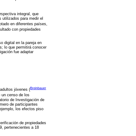
spectiva integral, que
 utilizados para medir el
ptado en diferentes países,
sultado con propiedades
 digital en la pareja en
es; lo que permitirá conocer
tigación fue adaptar
Breinbauer
adultos jóvenes (
e un censo de los
torio de Investigación de
mero de participantes
ejemplo, los efectos piso
verificación de propiedades
9, pertenecientes a 18