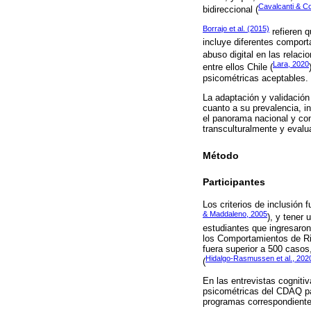
Cavalcanti & C
bidireccional (
Borrajo et al. (2015)
refieren q
incluye diferentes comport
abuso digital en las relaci
Lara, 2020
entre ellos Chile (
psicométricas aceptables.
La adaptación y validación
cuanto a su prevalencia, in
el panorama nacional y comp
transculturalmente y eval
Método
Participantes
Los criterios de inclusión
& Maddaleno, 2005
), y tener
estudiantes que ingresaron
los Comportamientos de Ri
fuera superior a 500 casos
Hidalgo-Rasmussen et al., 202
(
En las entrevistas cogniti
psicométricas del CDAQ par
programas correspondientes