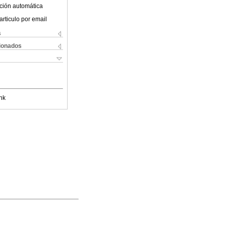
ción automática
articulo por email
s
cionados
nk