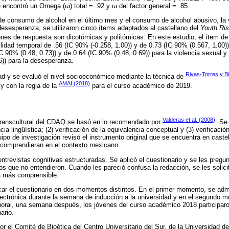
e encontró un Omega (ω) total = .92 y ω del factor general = .85.
e consumo de alcohol en el último mes y el consumo de alcohol abusivo, la v
 desesperanza, se utilizaron cinco ítems adaptados al castellano del
Youth Ri
ones de respuesta son dicotómicas y politómicas. En este estudio, el ítem d
lidad temporal de .56 (IC 90% (-0.258, 1.00)) y de 0.73 (IC 90% (0.567, 1.00
C 90% (0.48, 0.73)) y de 0.64 (IC 90% (0.48, 0.69)) para la violencia sexual y
6)) para la desesperanza.
Rivas-Torres y Bi
ad y se evaluó el nivel socioeconómico mediante la técnica de
AMAI (2018)
y con la regla de la
para el curso académico de 2019.
Valderas et al. (2008)
transcultural del CDAQ se basó en lo recomendado por
. Se
ncia lingüística; (2) verificación de la equivalencia conceptual y (3) verificaci
ipo de investigación revisó el instrumento original que se encuentra en castel
 comprendieran en el contexto mexicano.
entrevistas cognitivas estructuradas. Se aplicó el cuestionario y se les pregu
nos que no entendieron. Cuando les pareció confusa la redacción, se les solici
ra más comprensible.
icar el cuestionario en dos momentos distintos. En el primer momento, se admi
lectrónica durante la semana de inducción a la universidad y en el segundo 
mporal, una semana después, los jóvenes del curso académico 2018 participa
ario.
r el Comité de Bioética del Centro Universitario del Sur, de la Universidad de