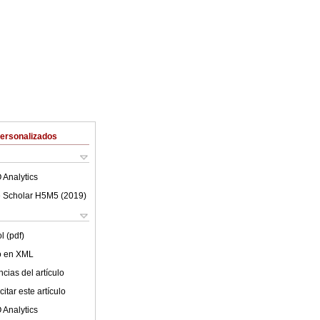
Personalizados
 Analytics
 Scholar H5M5 (
2019
)
l (pdf)
lo en XML
cias del artículo
itar este artículo
 Analytics