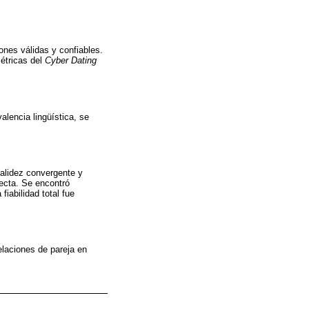
ones válidas y confiables.
métricas del
Cyber Dating
alencia lingüística, se
validez convergente y
recta. Se encontró
iabilidad total fue
elaciones de pareja en