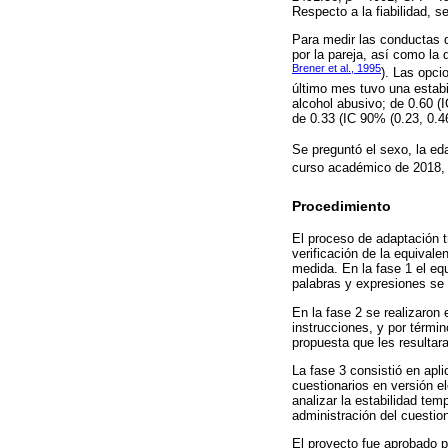
Respecto a la fiabilidad, s
Para medir las conductas d
por la pareja, así como la
Brener et al., 1995
). Las opci
último mes tuvo una estabi
alcohol abusivo; de 0.60 (I
de 0.33 (IC 90% (0.23, 0.4
Se preguntó el sexo, la ed
curso académico de 2018, 
Procedimiento
El proceso de adaptación 
verificación de la equivale
medida. En la fase 1 el equ
palabras y expresiones se
En la fase 2 se realizaron 
instrucciones, y por térmi
propuesta que les resulta
La fase 3 consistió en apl
cuestionarios en versión e
analizar la estabilidad te
administración del cuestion
El proyecto fue aprobado po