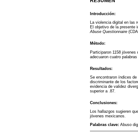
RESUMEN
Introducción:
La violencia digital en las
El objetivo de la presente
Abuse Questionnaire
(CDAQ
Método:
Participaron 1158 jóvenes d
adecuaron cuatro palabras d
Resultados:
Se encontraron índices de 
discriminante de los facto
evidencia de validez diver
superior a .87.
Conclusiones:
Los hallazgos sugieren que
jóvenes mexicanos.
Palabras clave:
Abuso digi