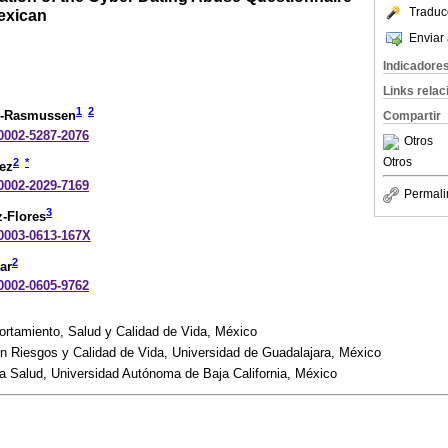
Traduc
exican
Enviar 
Indicadore
Links rela
1
2
go-Rasmussen
Compartir
-0002-5287-2076
Otros
Otros
2
*
ez
-0002-2029-7169
Permali
3
z-Flores
-0003-0613-167X
2
ar
-0002-0605-9762
tamiento, Salud y Calidad de Vida, México
en Riesgos y Calidad de Vida, Universidad de Guadalajara, México
la Salud, Universidad Autónoma de Baja California, México