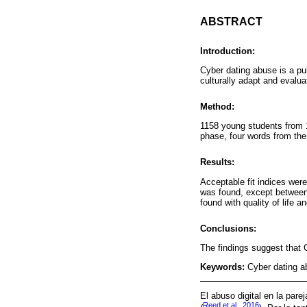
ABSTRACT
Introduction:
Cyber dating abuse is a pub
culturally adapt and evalu
Method:
1158 young students from 18
phase, four words from the
Results:
Acceptable fit indices were
was found, except between 
found with quality of life a
Conclusions:
The findings suggest that
Keywords:
Cyber dating ab
El abuso digital en la pare
Reed et al., 2016