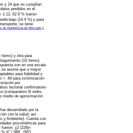
ses y 24 que no cumplían
datos perdidos en el
= 1.12; 62.9 % fueron
edio-bajo (14.4 %) y para
ransporte, se tiene
 de Inteligencia de Mercado y
 ítems) y otra para
Seguimiento (10 ítems).
respuesta son en una escala
te se asume que a mayor
ptables para fiabilidad y
α = .84 para victimización
mización por
isis factorial confirmatorio
vo (
comparative fit index
,
ico medio de aproximación
 fue desarrollado por la
ión con la salud, así
es y Ambiente). Cuenta con
iedades psicométricas para
 fueron: χ2 (228)=
 % IC (.088, .097).