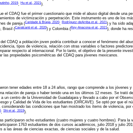
outinho, 2019
Hu et al., 2021
;
).
ue el CDAQ fue el primer cuestionario que mide el abuso digital desde una per
amientos de victimización y perpetración. Este instrumento es uno de los más
Caridade & Braga, 2020
Rodríguez-deArriba et al., 2021
ones de pareja (
;
) y ha sido ada
Cavalcanti et al., 2020
Rey-Anacona et al., 2021
), Brasil (
) y Colombia (
), donde ha re
 del CDAQ a población joven podría contribuir a conocer el fenómeno del abuso
cidencia, tipos de violencia, relación con otras variables o factores predictor
arar respecto al internacional. Por lo tanto, el objetivo de la presente inves
uar las propiedades psicométricas del CDAQ para jóvenes mexicanos.
 fueron tener edades entre 18 a 24 años, rango que comprende a los jóvenes y 
 una relación de pareja o haber tenido una en los últimos 12 meses. Se trató d
 a un centro de la Universidad de Guadalajara y llevado a cabo por el Observa
esgo y Calidad de Vida de los estudiantes (OIRCAVE). Se optó por que el nú
, considerando las condiciones que han mostrado los ítems de violencia, por 
0
Shi et al., 2019
;
).
vas participaron ocho estudiantes (cuatro mujeres y cuatro hombres). Para la 
ticiparon 1763 estudiantes de dos cursos académicos, julio 2018 y julio 201
 a las áreas de ciencias exactas, de ciencias sociales y de la salud.