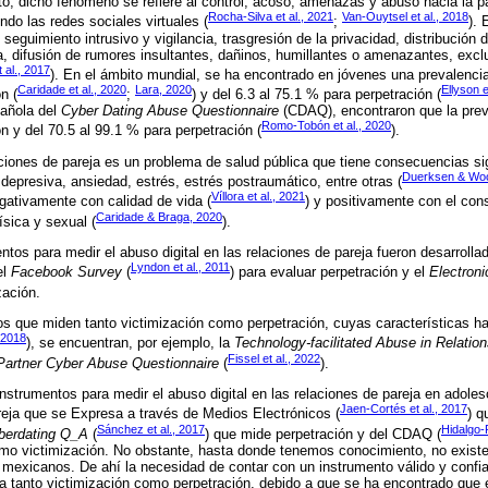
nto, dicho fenómeno se refiere al control, acoso, amenazas y abuso hacia la 
Rocha-Silva et al., 2021
Van-Ouytsel et al., 2018
endo las redes sociales virtuales (
;
).
uimiento intrusivo y vigilancia, trasgresión de la privacidad, distribución de 
a, difusión de rumores insultantes, dañinos, humillantes o amenazantes, exclu
 al., 2017
). En el ámbito mundial, se ha encontrado en jóvenes una prevalencia 
Caridade et al., 2020
Lara, 2020
Ellyson e
n (
;
) y del 6.3 al 75.1 % para perpetración (
pañola del
Cyber Dating Abuse Questionnaire
(CDAQ), encontraron que la preva
Romo-Tobón et al., 2020
n y del 70.5 al 99.1 % para perpetración (
).
laciones de pareja es un problema de salud pública que tiene consecuencias sig
Duerksen & Woo
depresiva, ansiedad, estrés, estrés postraumático, entre otras (
Víllora et al., 2021
gativamente con calidad de vida (
) y positivamente con el con
Caridade & Braga, 2020
ísica y sexual (
).
ntos para medir el abuso digital en las relaciones de pareja fueron desarrolla
Lyndon et al., 2011
el
Facebook Survey
(
) para evaluar perpetración y el
Electroni
zación.
os que miden tanto victimización como perpetración, cuyas características h
 2018
), se encuentran, por ejemplo, la
Technology-facilitated Abuse in Relatio
Fissel et al., 2022
Partner Cyber Abuse Questionnaire
(
).
strumentos para medir el abuso digital en las relaciones de pareja en adole
Jaen-Cortés et al., 2017
eja que se Expresa a través de Medios Electrónicos (
) q
Sánchez et al., 2017
Hidalgo-
berdating Q_A
(
) que mide perpetración y del CDAQ (
omo victimización. No obstante, hasta donde tenemos conocimiento, no existe
s mexicanos. De ahí la necesidad de contar con un instrumento válido y confiab
a tanto victimización como perpetración, debido a que se ha encontrado que 