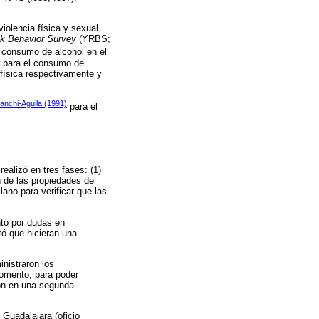
iolencia física y sexual
sk Behavior Survey
(YRBS;
e consumo de alcohol en el
)) para el consumo de
 física respectivamente y
anchi-Aguila (1991)
para el
 realizó en tres fases: (1)
ón de las propiedades de
lano para verificar que las
ntó por dudas en
tó que hicieran una
nistraron los
momento, para poder
ron en una segunda
 Guadalajara (oficio