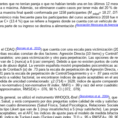
antes que no tenían pareja o que no habían tenido una en los últimos 12 me
ima o máxima. Además, se eliminaron cuatro casos por tener más del 20 % de 
La muestra final quedó conformada por 1158 participantes (
M
= 18.27,
DT
edad
onómico más frecuente para los participantes del curso académico 2018 fue m
e C+ (13.4 %) que se refiere a hogares donde se cuenta con un vehículo de t
Asociación Mexicana de Agencias
era parte de su ingreso se destina a alimentación (
Borrajo et al., 2015
e el CDAQ (
) que cuenta con una escala para victimización (20
mbas escalas constan de dos factores: Agresión Directa (10 ítems) y Control/
paralelos: uno para victimización y otro para perpetración. Las opciones de 
 van de 1 (
nunca
) a 6 (
casi siempre
). Debido a que no existen puntos de cor
 de abuso digital. La versión española mostró propiedades psicométricas ace
fa de Cronbach (α) de .73 para la escala de perpetración de Agresión Directa, 
.81 para la escala de perpetración de Control/Seguimiento y α = .87 para victi
to a validez factorial, se encontraron índices de ajuste aceptables en el anál
ida de unicidad correlacionado: χ2 (714) = 1628; índice de ajuste comparati
te no-normativo
(
non-normative fit index
, NNFI) = .99 y raíz del error cuadrát
 approximation
, RMSEA) = .076, 90 % CI (.072, .079).
Skevington et al., 2004
ida general, se utilizó el instrumento WHOQOL-Bref (
), que
 Salud, y está compuesto por dos preguntas sobre calidad de vida y satisfacc
n cuatro dimensiones (Salud Física, Salud Psicológica, Relaciones Social
a tipo Likert que van de 1 (
muy insatisfecho
) a 5 (
muy satisfecho
). Las prop
aceptables; en el AFC los índices de ajuste para el modelo de medida bifactor
6; índice de Tucker-Lewis (
Tucker-Lewis inde
x, TLI) = .95 y RMSEA= .09, 90