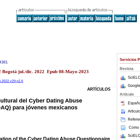
Servicios 
4381
Revista
.2 Bogotá jul./dic. 2022 Epub 08-Mayo-2023
SciELO
i.2022.v29.n2.6
Google
ARTÍCULOS
Articulo
ultural del Cyber Dating Abuse
Españo
DAQ) para jóvenes mexicanos
Articu
Referen
Como c
SciELO
tation of the Cyber Dating Abuse Questionnaire