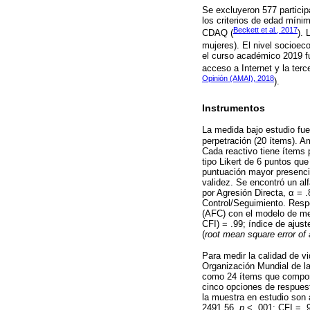
Se excluyeron 577 particip
los criterios de edad mín
Beckett et al., 2017
CDAQ (
). 
mujeres). El nivel socioec
el curso académico 2019 fu
acceso a Internet y la terc
Opinión (AMAI), 2018
).
Instrumentos
La medida bajo estudio fu
perpetración (20 ítems). A
Cada reactivo tiene ítems 
tipo Likert de 6 puntos que
puntuación mayor presencia
validez. Se encontró un al
por Agresión Directa, α = 
Control/Seguimiento. Respec
(AFC) con el modelo de med
CFI) = .99; índice de ajus
(
root mean square error of
Para medir la calidad de v
Organización Mundial de la
como 24 ítems que compone
cinco opciones de respuest
la muestra en estudio son 
2491.56,
p
< .001; CFI = .9