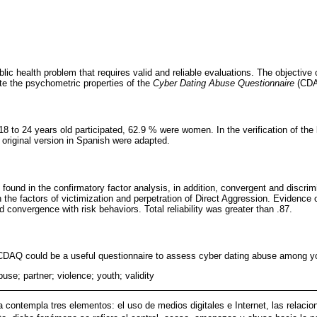
lic health problem that requires valid and reliable evaluations. The objective 
ate the psychometric properties of the
Cyber Dating Abuse Questionnaire
(CDA
 to 24 years old participated, 62.9 % were women. In the verification of the 
 original version in Spanish were adapted.
 found in the confirmatory factor analysis, in addition, convergent and discrimi
the factors of victimization and perpetration of Direct Aggression. Evidence o
nd convergence with risk behaviors. Total reliability was greater than .87.
 CDAQ could be a useful questionnaire to assess cyber dating abuse among 
use; partner; violence; youth; validity
ja contempla tres elementos: el uso de medios digitales e Internet, las relaci