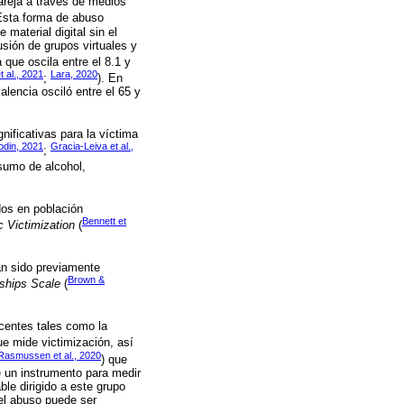
pareja a través de medios
 Esta forma de abuso
material digital sin el
sión de grupos virtuales y
que oscila entre el 8.1 y
t al., 2021
Lara, 2020
;
). En
lencia osciló entre el 65 y
nificativas para la víctima
din, 2021
Gracia-Leiva et al.,
;
sumo de alcohol,
dos en población
Bennett et
c Victimization
(
an sido previamente
Brown &
nships Scale
(
scentes tales como la
ue mide victimización, así
Rasmussen et al., 2020
) que
 un instrumento para medir
le dirigido a este grupo
el abuso puede ser