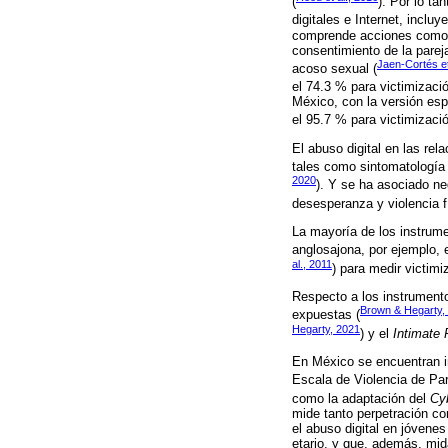
(
). Por lo ta
digitales e Internet, incluy
comprende acciones como seg
consentimiento de la parej
Jaen-Cortés et
acoso sexual (
el 74.3 % para victimizació
México, con la versión es
el 95.7 % para victimizació
El abuso digital en las re
tales como sintomatología 
2020
). Y se ha asociado ne
desesperanza y violencia f
La mayoría de los instrume
anglosajona, por ejemplo, 
al., 2011
) para medir victimi
Respecto a los instrument
Brown & Hegarty,
expuestas (
Hegarty, 2021
) y el
Intimate 
En México se encuentran in
Escala de Violencia de Par
como la adaptación del
Cy
mide tanto perpetración c
el abuso digital en jóvene
etario, y que, además, mid