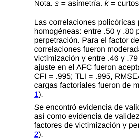
Nota.
s
= asimetría.
k
= curtos
Las correlaciones policóricas 
homogéneas: entre .50 y .80 p
perpetración. Para el factor d
correlaciones fueron moderadas
victimización y entre .46 y .7
ajuste en el AFC fueron acept
CFI = .995; TLI = .995, RMSEA
cargas factoriales fueron de m
1
).
Se encontró evidencia de vali
así como evidencia de validez
factores de victimización y pe
2
).