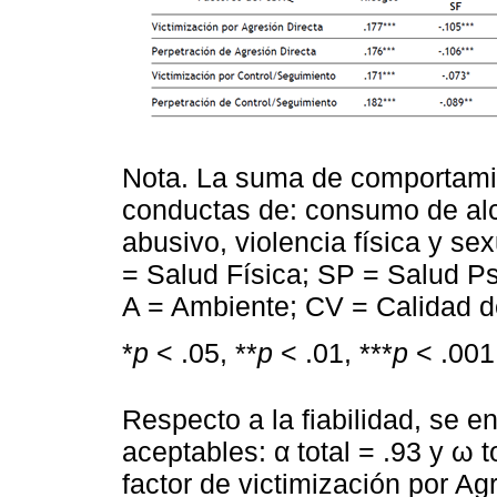
Nota. La suma de comportamien
conductas de: consumo de al
abusivo, violencia física y se
= Salud Física; SP = Salud Ps
A = Ambiente; CV = Calidad d
*
p
< .05, **
p
< .01, ***
p
< .001
Respecto a la fiabilidad, se e
aceptables: α total = .93 y ω t
factor de victimización por Ag