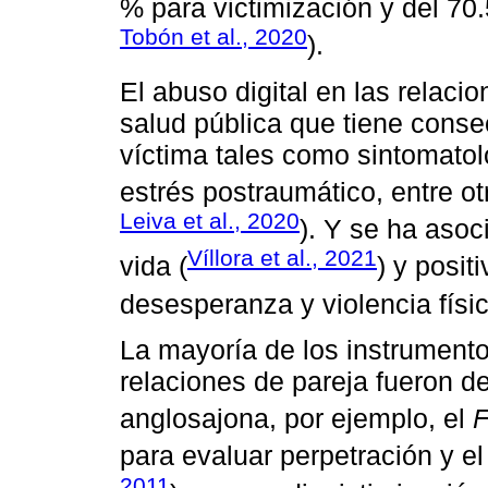
% para victimización y del 70.
Tobón et al., 2020
).
El abuso digital en las relac
salud pública que tiene consec
víctima tales como sintomatol
estrés postraumático, entre ot
Leiva et al., 2020
). Y se ha aso
Víllora et al., 2021
vida (
) y posi
desesperanza y violencia físic
La mayoría de los instrumentos
relaciones de pareja fueron d
anglosajona, por ejemplo, el
F
para evaluar perpetración y e
2011