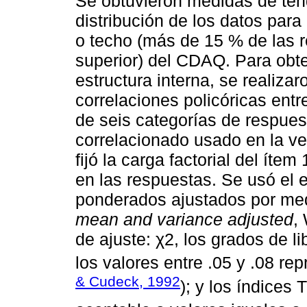
Se obtuvieron medidas de tend
distribución de los datos para 
o techo (más de 15 % de las re
superior) del CDAQ. Para obte
estructura interna, se realiz
correlaciones policóricas entr
de seis categorías de respues
correlacionado usado en la ve
fijó la carga factorial del ítem
en las respuestas. Se usó el
ponderados ajustados por med
mean and variance adjusted
,
de ajuste: χ2, los grados de li
los valores entre .05 y .08 re
& Cudeck, 1992
); y los índices 