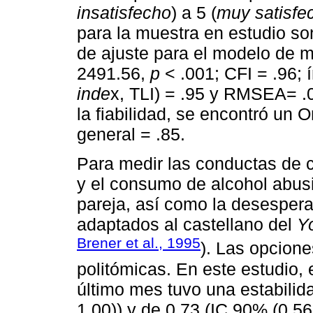
insatisfecho
) a 5 (
muy satisfe
para la muestra en estudio so
de ajuste para el modelo de m
2491.56,
p
< .001; CFI = .96; 
inde
x, TLI) = .95 y RMSEA= .0
la fiabilidad, se encontró un O
general = .85.
Para medir las conductas de 
y el consumo de alcohol abusiv
pareja, así como la desespera
adaptados al castellano del
Y
Brener et al., 1995
). Las opcion
politómicas. En este estudio,
último mes tuvo una estabilid
1.00)) y de 0.73 (IC 90% (0.5