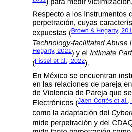
) para medir victimización
Respecto a los instrumentos 
perpetración, cuyas caracterí
Brown & Hegarty, 20
expuestas (
Technology-facilitated Abuse 
Hegarty, 2021
) y el
Intimate Par
Fissel et al., 2022
(
).
En México se encuentran instr
en las relaciones de pareja e
de Violencia de Pareja que s
Jaen-Cortés et al.,
Electrónicos (
como la adaptación del
Cyber
mide perpetración y del CDAQ
mide tanto perpetración como 