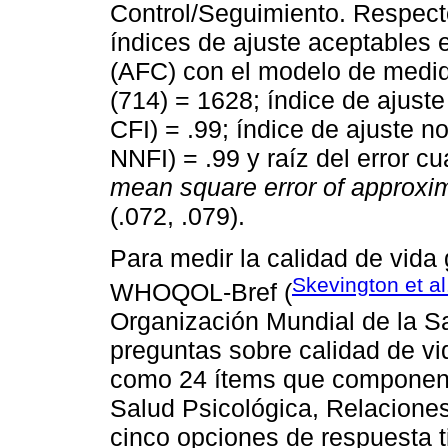
Control/Seguimiento. Respecto
índices de ajuste aceptables en
(AFC) con el modelo de medid
(714) = 1628; índice de ajuste
CFI) = .99; índice de ajuste 
NNFI) = .99 y raíz del error c
mean square error of approxi
(.072, .079).
Para medir la calidad de vida 
Skevington et al
WHOQOL-Bref (
Organización Mundial de la S
preguntas sobre calidad de vid
como 24 ítems que componen 
Salud Psicológica, Relacione
cinco opciones de respuesta ti