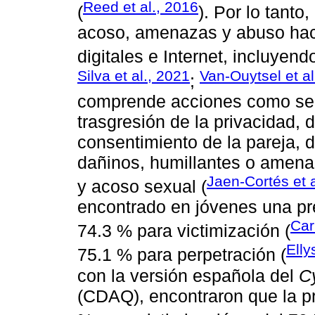
Reed et al., 2016
(
). Por lo tanto
acoso, amenazas y abuso haci
digitales e Internet, incluyend
Silva et al., 2021
Van-Ouytsel et al
;
comprende acciones como segu
trasgresión de la privacidad, di
consentimiento de la pareja, d
dañinos, humillantes o amenaz
Jaen-Cortés et a
y acoso sexual (
encontrado en jóvenes una pre
Car
74.3 % para victimización (
Elly
75.1 % para perpetración (
con la versión española del
C
(CDAQ), encontraron que la pre