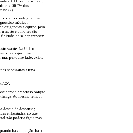
nado à UTI associa-se a dor,
críticos, 66,7% dos
esse (7).
ndo o corpo biológico não
agnóstico médico,
õe exigências à equipe, pela
 a morte e o morrer são
ia finitude ao se deparar com
stressante. Na UTI, o
tiva de equilíbrio.
 mas por outro lado, existe
ções necessárias a uma
 (PE5).
onsiderado prazeroso porque
melhança. Ao mesmo tempo,
 o desejo de descansar,
ades enfrentadas, ao que
ual não poderia fugir, mas
; quando há adaptação, há o