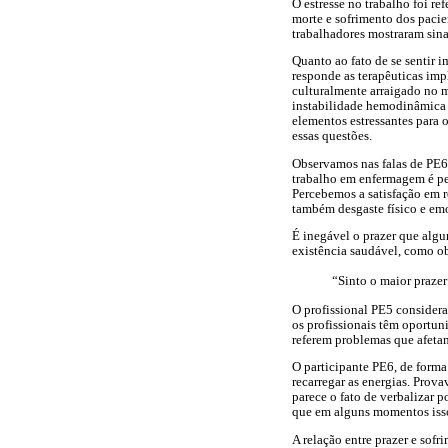
O estresse no trabalho foi re
morte e sofrimento dos pacien
trabalhadores mostraram sinais
Quanto ao fato de se sentir 
responde as terapêuticas im
culturalmente arraigado no m
instabilidade hemodinâmica e
elementos estressantes para o
essas questões.
Observamos nas falas de PE6,
trabalho em enfermagem é pe
Percebemos a satisfação em r
também desgaste físico e emo
É inegável o prazer que alg
existência saudável, como o
“Sinto o maior prazer
O profissional PE5 consider
os profissionais têm oportu
referem problemas que afeta
O participante PE6, de forma
recarregar as energias. Prova
parece o fato de verbalizar 
que em alguns momentos isso
A relação entre prazer e sofr