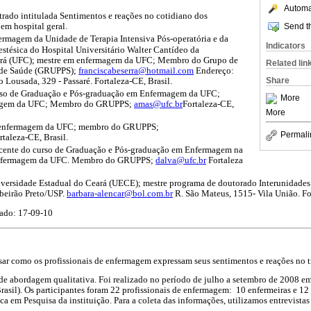
Automat
trado intitulada Sentimentos e reações no cotidiano dos
Send th
em hospital geral.
ermagem da Unidade de Terapia Intensiva Pós-operatória e da
Indicators
stésica do Hospital Universitário Walter Cantídeo da
ará (UFC); mestre em enfermagem da UFC; Membro do Grupo de
Related lin
as de Saúde (GRUPPS);
franciscabeserra@hotmail.com
Endereço:
Share
ousada, 329 - Passaré. Fortaleza-CE, Brasil.
rso de Graduação e Pós-graduação em Enfermagem da UFC;
More
magem da UFC; Membro do GRUPPS;
amas@ufc.br
Fortaleza-CE,
More
 enfermagem da UFC; membro do GRUPPS;
Permali
taleza-CE, Brasil.
ocente do curso de Graduação e Pós-graduação em Enfermagem na
enfermagem da UFC. Membro do GRUPPS;
dalva@ufc.br
Fortaleza
iversidade Estadual do Ceará (UECE); mestre programa de doutorado Interunidade
beirão Preto/USP.
barbara-alencar@bol.com.br
R. São Mateus, 1515- Vila União. For
ado: 17-09-10
isar como os profissionais de enfermagem expressam seus sentimentos e reações no t
, de abordagem qualitativa. Foi realizado no período de julho a setembro de 2008 e
Brasil). Os participantes foram 22 profissionais de enfermagem: 10 enfermeiras e 12 
a em Pesquisa da instituição. Para a coleta das informações, utilizamos entrevistas