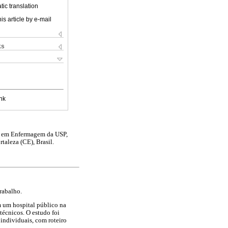
ic translation
is article by e-mail
ks
nk
s em Enfermagem da USP,
taleza (CE), Brasil.
rabalho.
m um hospital público na
técnicos. O estudo foi
 individuais, com roteiro