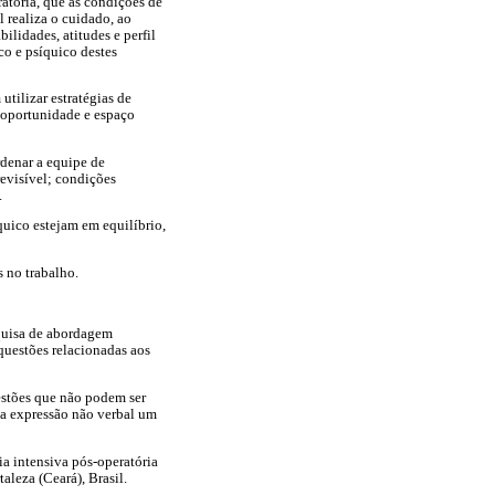
atória, que as condições de
l realiza o cuidado, ao
ilidades, atitudes e perfil
co e psíquico destes
tilizar estratégias de
m oportunidade e espaço
rdenar a equipe de
revisível; condições
.
quico estejam em equilíbrio,
 no trabalho.
squisa de abordagem
 questões relacionadas aos
uestões que não podem ser
 na expressão não verbal um
ia intensiva pós-operatória
aleza (Ceará), Brasil.