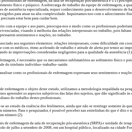
profissionais de enfermagem, da sala de recuperação pós-anestésica e UTI pós-oper
frimento físico e psíquico. A sobrecarga de trabalho da equipe de enfermagem, a qua
res de assistência especializada, requer conhecimento para o desenvolvimento de hab
exigidos para atuar na alta complexidade. Inquietamos-nos com o adoecimento físi
s precisam estar bem para cuidar bem.
rio com a equipe e aos pares, preocupa-nos o modo como os profissionais poderiam u
vivenciadas, visando à melhoria das relações interpessoais no trabalho, pois falta
xpressarem sentimentos e reações, no trabalho.
ssociado aos seguintes elementos: relações interpessoais, como dificuldade em coo
r com os médicos; ritmo acelerado de trabalho e atitude de alerta por temor ao imp
ando às improvisações consideradas negligentes para a qualidade da assistência (1)
nfermagem, é necessário que os mecanismos sublimatórios ao sofrimento físico e psí
dade do trinômio indivíduo–trabalho–saúde.
analisar como os profissionais de enfermagem expressam seus sentimentos e reações
 de enfermagem o objeto deste estudo, utilizamos a metodologia respaldada na pe
mos apreender os aspectos subjetivos das falas dos sujeitos, que dão significado às
diano do trabalho destes profissionais.
a-se ao estudo da essência dos fenômenos, ainda que não se restringe somente às q
m números. Para o pesquisador, é possível perceber nas entrelinhas do que é dito e
um número (2).
ais de enfermagem da sala de recuperação pós-anestésica (SRPA) e unidade de terap
íodo de julho a setembro de 2008, em um hospital público, localizado na cidade Fort