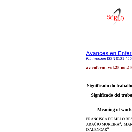
Avances en Enfer
Print version
ISSN
0121-450
av.enferm. vol.28 no.2 
Significado do trabalh
Significado del traba
Meaning of work i
FRANCISCA DE MELO BE
4
ARAÚJO MOREIRA
, MAR
6
D'ALENCAR