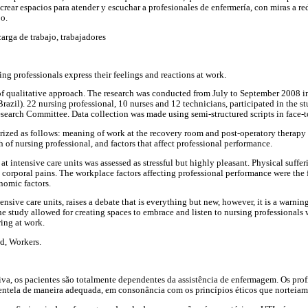
ó crear espacios para atender y escuchar a profesionales de enfermería, con miras a red
jo.
carga de trabajo, trabajadores
ng professionals express their feelings and reactions at work.
 of qualitative approach. The research was conducted from July to September 2008 in
(Brazil). 22 nursing professional, 10 nurses and 12 technicians, participated in the
esearch Committee. Data collection was made using semi-structured scripts in face-t
rized as follows: meaning of work at the recovery room and post-operatory therapy un
 of nursing professional, and factors that affect professional performance.
at intensive care units was assessed as stressful but highly pleasant. Physical suffer
corporal pains. The workplace factors affecting professional performance were the f
nomic factors.
tensive care units, raises a debate that is everything but new, however, it is a warni
The study allowed for creating spaces to embrace and listen to nursing professionals 
ring at work.
d, Workers.
iva, os pacientes são totalmente dependentes da assistência de enfermagem. Os prof
ientela de maneira adequada, em consonância com os princípios éticos que norteiam 