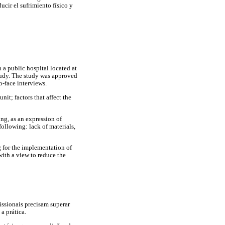
ucir el sufrimiento físico y
 a public hospital located at
 study. The study was approved
o-face interviews.
it; factors that affect the
ing, as an expression of
ollowing: lack of materials,
ng for the implementation of
with a view to reduce the
issionais precisam superar
a prática.