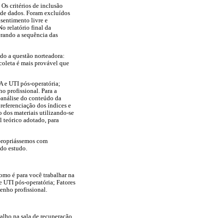
Os critérios de inclusão
 de dados. Foram excluídos
sentimento livre e
o relatório final da
erando a sequência das
ndo a questão norteadora:
 coleta é mais provável que
A e UTI pós-operatória;
o profissional. Para a
é-análise do conteúdo da
 referenciação dos índices e
o dos materiais utilizando-se
l teórico adotado, para
 apropriássemos com
 do estudo.
omo é para você trabalhar na
e UTI pós-operatória; Fatores
enho profissional.
balho na sala de recuperação