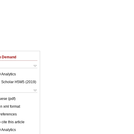
on Demand
 Analytics
 Scholar H5M5 (
2019
)
uese (pdf)
 in xml format
 references
cite this article
 Analytics