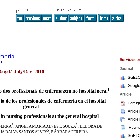
mería
Services 
0
Journal
Bogotá July/Dec. 2010
SciELO
Google
1
o dos profissionais de enfermagem no hospital geral
Article
jo de los profesionales de enfermería en el hospital
Portug
general
Article
n nursing professionals at the general hospital
Article
2
3
SERRA
, ÂNGELA MARIA ALVES E SOUZA
, DÉBORA DE
How to 
5
IA DALVA SANTOS ALVES
, BÁRBARA PEREIRA
SciELO