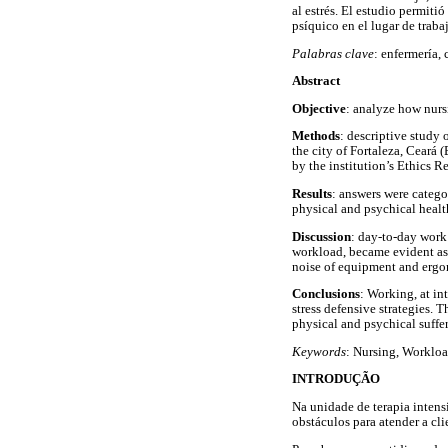
al estrés. El estudio permiti
psíquico en el lugar de traba
Palabras clave
: enfermería, 
Abstract
Objective
: analyze how nursi
Methods
: descriptive study
the city of Fortaleza, Ceará 
by the institution’s Ethics R
Results
: answers were catego
physical and psychical health
Discussion
: day-to-day work 
workload, became evident as 
noise of equipment and ergo
Conclusions
: Working, at in
stress defensive strategies. 
physical and psychical suffe
Keywords
: Nursing, Workloa
INTRODUÇÃO
Na unidade de terapia intens
obstáculos para atender a cl