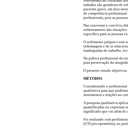
Percebemos no cotidiano dos 
trabalho são geradoras de so
paciente grave, em dois seto
de competência profissional 
profissionais, pois as pessoa
Nas conversas e convívio diá
enfrentamento das situações 
específico para as pessoas e
O sofrimento psíquico está a
enfermagem e de se relaciona
inadequadas de trabalho, lev
Na prática profissional da e
para preservação da integri
O presente estudo objetivou 
MÉTODOS
Considerando o profissional
qualitativa para que pudésse
sentimentos e reações no coti
A pesquisa qualitativa aplic
quantificadas ou expressas e
significado que vai além de 
Foi realizado com profission
(UTI pós-operatória), no per