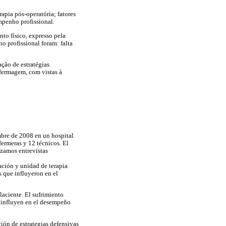
rapia pós-operatória; fatores
mpenho profissional.
nto físico, expresso pela
o profissional foram: falta
ação de estratégias
nfermagem, com vistas à
embre de 2008 en un hospital
fermeras y 12 técnicos. El
izamos entrevistas
ración y unidad de terapia
es que influyeron en el
laciente. El sufrimiento
ue influyen en el desempeño
ción de estrategias defensivas