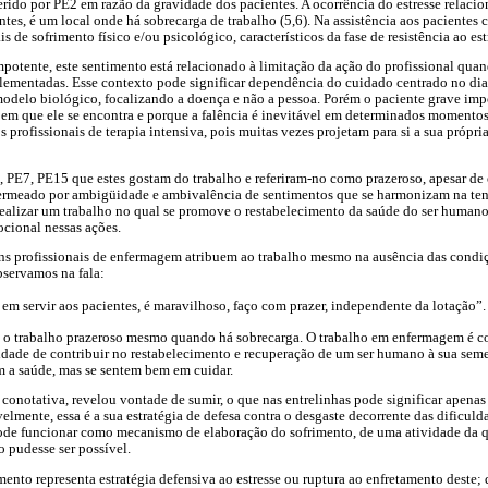
ferido por PE2 em razão da gravidade dos pacientes. A ocorrência do estresse relacio
tes, é um local onde há sobrecarga de trabalho (5,6). Na assistência aos pacientes 
 de sofrimento físico e/ou psicológico, característicos da fase de resistência ao estr
impotente, este sentimento está relacionado à limitação da ação do profissional qua
plementadas. Esse contexto pode significar dependência do cuidado centrado no di
odelo biológico, focalizando a doença e não a pessoa. Porém o paciente grave imp
m que ele se encontra e porque a falência é inevitável em determinados momentos,
s profissionais de terapia intensiva, pois muitas vezes projetam para si a sua própr
 PE7, PE15 que estes gostam do trabalho e referiram-no como prazeroso, apesar de e
rmeado por ambigüidade e ambivalência de sentimentos que se harmonizam na tenta
ealizar um trabalho no qual se promove o restabelecimento da saúde do ser humano,
cional nessas ações.
uns profissionais de enfermagem atribuem ao trabalho mesmo na ausência das condi
bservamos na fala:
 em servir aos pacientes, é maravilhoso, faço com prazer, independente da lotação”.
a o trabalho prazeroso mesmo quando há sobrecarga. O trabalho em enfermagem é c
nidade de contribuir no restabelecimento e recuperação de um ser humano à sua se
m a saúde, mas se sentem bem em cuidar.
 conotativa, revelou vontade de sumir, o que nas entrelinhas pode significar apenas
velmente, essa é a sua estratégia de defesa contra o desgaste decorrente das dificuld
pode funcionar como mecanismo de elaboração do sofrimento, de uma atividade da q
 pudesse ser possível.
imento representa estratégia defensiva ao estresse ou ruptura ao enfretamento deste