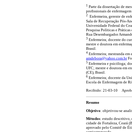
1
Parte da dissertação de mes
profissionais de enfermagem 
2
Enfermeira, gerente de enf
Sala de Recuperação Pós-Ane
Universidade Federal do Ce
Pesquisa Políticas e Prátic
Rua Desembargador Armando L
3
Enfermeira; docente do cu
mestre e doutora em enfer
Brasil.
4
Enfermeira; mestranda em
amdebora@yahoo.com.br
For
5
Enfermeira e psicóloga; d
UFC; mestre e doutora em 
(CE), Brasil.
6
Enfermeira; docente da Un
Escola de Enfermagem de Ri
Recibido: 21-03-10 Aprob
Resumo
Objetivo
: objetivou-se anal
Métodos
: estudo descritivo
cidade de Fortaleza, Ceará (
aprovado pelo Comitê de Étic