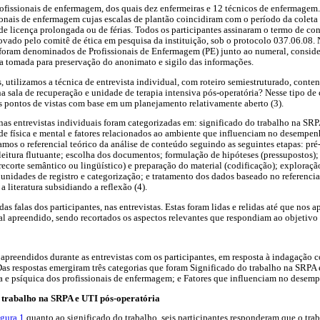
ofissionais de enfermagem, dos quais dez enfermeiras e 12 técnicos de enfermagem. 
ionais de enfermagem cujas escalas de plantão coincidiram com o período da coleta
e licença prolongada ou de férias. Todos os participantes assinaram o termo de con
ovado pelo comitê de ética em pesquisa da instituição, sob o protocolo 037.06.08. N
s foram denominados de Profissionais de Enfermagem (PE) junto ao numeral, consid
da tomada para preservação do anonimato e sigilo das informações.
s, utilizamos a técnica de entrevista individual, com roteiro semiestruturado, conte
a sala de recuperação e unidade de terapia intensiva pós-operatória? Nesse tipo de
s pontos de vistas com base em um planejamento relativamente aberto (3).
as entrevistas individuais foram categorizadas em: significado do trabalho na SRP
úde física e mental e fatores relacionados ao ambiente que influenciam no desempenh
zamos o referencial teórico da análise de conteúdo seguindo as seguintes etapas: pr
 leitura flutuante; escolha dos documentos; formulação de hipóteses (pressupostos);
recorte semântico ou lingüístico) e preparação do material (codificação); exploraçã
; unidades de registro e categorização; e tratamento dos dados baseado no referencia
 a literatura subsidiando a reflexão (4).
as falas dos participantes, nas entrevistas. Estas foram lidas e relidas até que nos
l apreendido, sendo recortados os aspectos relevantes que respondiam ao objetivo
apreendidos durante as entrevistas com os participantes, em resposta à indagação c
as respostas emergiram três categorias que foram Significado do trabalho na SRPA 
ca e psíquica dos profissionais de enfermagem; e Fatores que influenciam no desemp
o trabalho na SRPA e UTI pós-operatória
igura 1
quanto ao significado do trabalho, seis participantes responderam que o tra