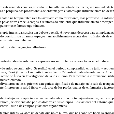
ram categorizadas em: significado do trabalho na sala de recuperação e unidade de te
sica e psíquica dos profissionais de enfermagem e fatores que influenciaram no dese
rabalho na terapia intensiva foi avaliado como estressante, mas prazeroso. O sofrime
ado pelas dores em seus corpos. Os fatores do ambiente que influenciam no desempenh
ipamentos e fatores ergonômicos.
terapia intensiva, suscita um debate que não é novo, mas desperta para a implement
tudo possibilitou criarmos espaços para acolhimento e escuta dos profissionais de e
 e psíquico no trabalho.
abalho, enfermagem, trabalhadores.
profesionales de enfermería expresan sus sentimientos y reacciones en el trabajo.
o de enfoque cualitativo. Se realizó en el período comprendido entre julio y septi
leza, Ceará (Brasil). Los participantes fueron 22 profesionales de enfermería: 10 en
omité de Ética en Investigación de la institución. Para recabar la información, util
emiestructurado.
 dividieron en las siguientes categorías: significado de trabajo en la sala de recupe
nterfirieron en la salud física y psíquica de los profesionales de enfermería y factor
 del trabajo en terapia intensiva fue valorada como un trabajo estresante, pero comp
 laboral, se evidenciaba por los dolores en sus cuerpos. Los factores del entorno q
material, ruido de equipos y factores ergonómicos.
n terapia intensiva, abre un debate que no es nuevo, que nos conduce hacia la aplica