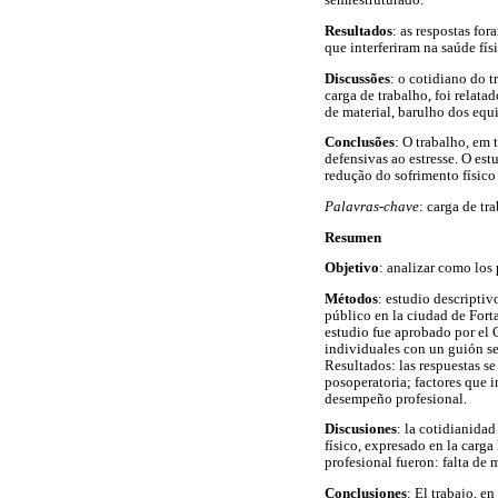
semiestruturado.
Resultados
: as respostas fo
que interferiram na saúde fí
Discussões
: o cotidiano do t
carga de trabalho, foi relat
de material, barulho dos equ
Conclusões
: O trabalho, em 
defensivas ao estresse. O es
redução do sofrimento físico
Palavras-chave
: carga de tr
Resumen
Objetivo
: analizar como los 
Métodos
: estudio descriptiv
público en la ciudad de Forta
estudio fue aprobado por el C
individuales con un guión s
Resultados: las respuestas se
posoperatoria; factores que i
desempeño profesional.
Discusiones
: la cotidianidad
físico, expresado en la carga
profesional fueron: falta de 
Conclusiones
: El trabajo, e