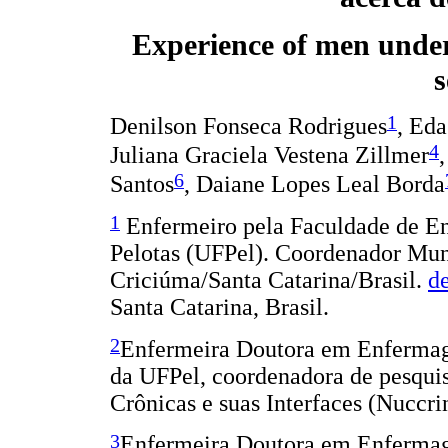
Experience of men under
s
1
Denilson Fonseca Rodrigues
, Ed
4
Juliana Graciela Vestena Zillmer
6
Santos
, Daiane Lopes Leal Borda
1
Enfermeiro pela Faculdade de E
Pelotas (UFPel). Coordenador Mun
Criciúma/Santa Catarina/Brasil.
d
Santa Catarina, Brasil.
2
Enfermeira Doutora em Enferma
da UFPel, coordenadora de pesquis
Crônicas e suas Interfaces (Nuccri
3
Enfermeira Doutora em Enferm