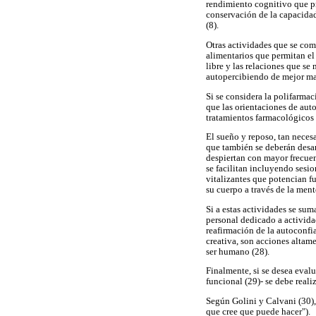
rendimiento cognitivo que pre
conservación de la capacidad
(8).
Otras actividades que se com
alimentarios que permitan el
libre y las relaciones que s
autopercibiendo de mejor man
Si se considera la polifarmac
que las orientaciones de aut
tratamientos farmacológicos y
El sueño y reposo, tan neces
que también se deberán desarr
despiertan con mayor frecuen
se facilitan incluyendo sesi
vitalizantes que potencian f
su cuerpo a través de la ment
Si a estas actividades se su
personal dedicado a activida
reafirmación de la autoconfi
creativa, son acciones altam
ser humano (28).
Finalmente, si se desea evalu
funcional (29)- se debe reali
Según Golini y Calvani (30),
que cree que puede hacer").