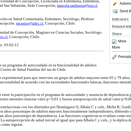
iversidad de Concepción, Licenciada en Enfermería, Enfermera,
Automat
ad San Sebastián, Sede Concepción,
marcela.sanhueza@uss.cl
,
Send th
ción en Salud Comunitaria, Enfermero, Sociólogo, Profesor
Indicators
oncepción.
mcastro@udec.cl
, Concepción, Chile.
Related lin
rsidad de Concepción. Magíster en Ciencias Sociales, Sociólogo.
Share
ec.cl
, Concepción, Chile.
More
o: 03-02-12
More
Permali
 de un programa de autocuidado en la funcionalidad de adultos
 Centro de Salud Familiar del sur de Chile.
o experimental puro que intervino un grupo de adultos mayores entre 65 y 79 años, 
funcionalidad de acuerdo con las necesidades funcionales básicas, funciones menta
ón entre la participación en el programa de autocuidado y ausencia de dependencia 
iones mentales intactas valor p= 0,01 y buena autopercepción de salud valor p=0,0
 correlacionan con los obtenidos por Domínguez O, Albala C y cols., Mella R; Gord
riben altos porcentajes de adultos mayores funcionalmente independientes, difriend
entan altos porcentajes de dependencia. Las funciones cognitivas se evalúan como nor
a autopercepción de salud inicial al igual que para Albala C y cols., y la réplica d
a como regular.