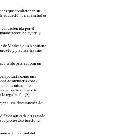
siones que condicionan su
a educación para la salud es
á condicionada por el
cuando necesitan ayuda y,
os de Maslow, quien sostiene
uidado y practicarlas sino
ado tarde para adoptar un
e comportaría como una
idad de atender a cosas
do de las mismas; la
nto sobre los cursos de
 la regulación (9).
ez, con una disminución de
 física ajustada a su estado
n su pronóstico funcional
isminución natural del