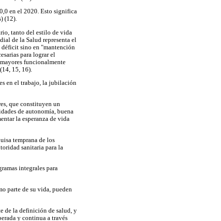
,0 en el 2020. Esto significa
) (12).
o, tanto del estilo de vida
ial de la Salud representa el
 déficit sino en "mantención
sarias para lograr el
os mayores funcionalmente
14, 15, 16).
 en el trabajo, la jubilación
res, que constituyen un
lidades de autonomía, buena
entar la esperanza de vida
quisa temprana de los
oridad sanitaria para la
gramas integrales para
o parte de su vida, pueden
 de la definición de salud, y
erada y continua a través