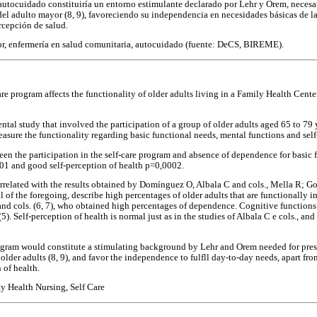
autocuidado constituiría un entorno estimulante declarado por Lehr y Orem, necesar
 del adulto mayor (8, 9), favoreciendo su independencia en necesidades básicas de l
rcepción de salud.
r, enfermería en salud comunitaria, autocuidado (fuente: DeCS, BIREME).
are program affects the functionality of older adults living in a Family Health Cente
ntal study that involved the participation of a group of older adults aged 65 to 79 
asure the functionality regarding basic functional needs, mental functions and self
ween the participation in the self-care program and absence of dependence for basic
,01 and good self-perception of health p=0,0002.
correlated with the results obtained by Domínguez O, Albala C and cols., Mella R; Go
ll of the foregoing, describe high percentages of older adults that are functionally
d cols. (6, 7), who obtained high percentages of dependence. Cognitive functions a
. Self-perception of health is normal just as in the studies of Albala C e cols., and 
program would constitute a stimulating background by Lehr and Orem needed for pres
 older adults (8, 9), and favor the independence to fulfll day-to-day needs, apart f
 of health.
 Health Nursing, Self Care