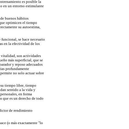
entrenamiento es posible la
do en un entorno estimulante
a de buenos hábitos
 que optimicen el tiempo
irectamente su autoestima,
e funcional, se hace necesario
s en la efectividad de los
 vitalidad, son actividades
ueño más superficial, que se
eparador y reposo adecuados
ncias profundamente
 permite no solo actuar sobre
 su tiempo libre, tiempo
dan sentido a la vida y
 personales, en forma
ás que es un derecho de todo
edictor de rendimiento
 hace (o más exactamente "lo