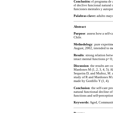
Conclusión:
el programa de 
el declive funcional natural
funciones mentales y autope
Palabras clave:
adulto mayo
Abstract
Purpose
: assess how a self-c
Chile.
Methodology
: pure experime
August, 2002, intended to me
Results
: strong relation bet
intact mental functions p= 0
Discussion
: the results are 
Mardones M (1, 2, 3, 4, 5). A
Sequeira D; and Muñoz, M. an
study of R and Mardones M (5)
made by Gordillo Y (1, 4).
Conclusion
: the self-care 
natural functional decline of
functions and self-perception
Keywords:
Aged, Community