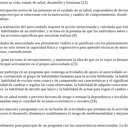
tener su vida, estado de salud, desarrollo y bienestar (22).
articipación activa de las personas en el cuidado de su salud, responsables de deci
aspectos que se relacionan con la motivación y cambio de comportamiento, donde l
rabajo.
 la realización del auto-cuidado requiere la acción intencionada y calculada que est
 habilidades de un individuo, y se basa en la premisa de que los individuos saben 
 las acciones específicas que necesitan realizar (9).
vidades de autocuidado son plenamente viables y se justifican con los planteamient
os no solo tienen la capacidad física y cognoscitiva para aprender técnicas de autoc
otros, contradiciendo
 giran en torno al envejecimiento, y mantienen la idea de que en la vejez es demasi
rticipar activamente en el propio autocuidado (23).
que participa en un programa que contenga actividades de apoyo al autocuidado s
e corresponde al grupo de habilidades humanas para la acción deliberada: la habil
a habilidad de excluir otras cosas) y de comprender sus características y el significa
sidad de cambiar o regular las cosas observadas; la habilidad de adquirir conocimie
; la habilidad de decidir qué hacer y la habilidad de actuar para lograr el cambio o
o en salud tiende a prevenir factores de riesgo o retrasar la dependencia e invalid
emandan mayor cantidad de recursos económicos y sociales (24).
tos mayores a programas con la inclusión de actividades que promuevan la actividad
apoyen el desarrollo disminuye notablemente el riesgo de morbimortalidad y mejora
edimento para participar de un programa con las características mencionadas. La d