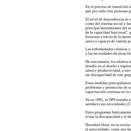
En el proceso de transición 
que por cada cien personas p
El nivel de dependencia en e
como del sistema social y fa
principal determinante del e
de la capacidad funcional", q
bienestar a través de la int
sanos o capaces de valerse p
Las enfermedades crónicas y l
y las necesidades de atención
De esta manera, los adultos 
desafío en el diseño e impl
salud y productividad, a tra
sin discapacidad de este grup
Estas medidas principalmente
problemas y promoción de salu
capacitación continua en la m
Ya en 1981, la OPS instaba a
satisfacer sus necesidades (17
Estos programas básicamente
evitar la discapacidad y el d
Dorothea Orem, en su teoría 
el autocuidado, como una fu