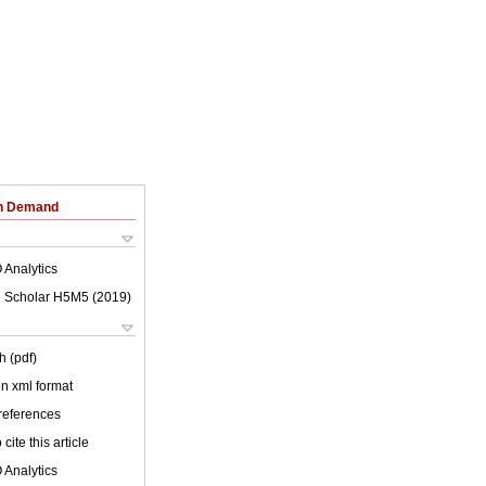
on Demand
 Analytics
 Scholar H5M5 (
2019
)
h (pdf)
 in xml format
 references
cite this article
 Analytics