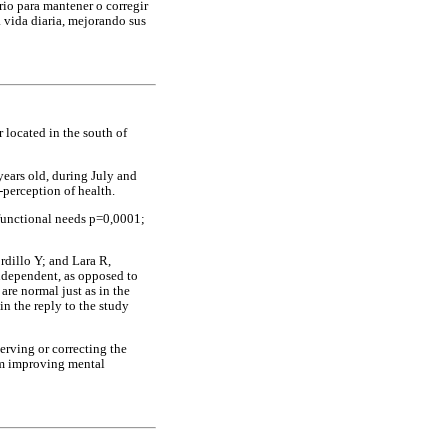
io para mantener o corregir
a vida diaria, mejorando sus
r located in the south of
years old, during July and
-perception of health.
 functional needs p=0,0001;
rdillo Y; and Lara R,
 independent, as opposed to
re normal just as in the
in the reply to the study
erving or correcting the
rom improving mental