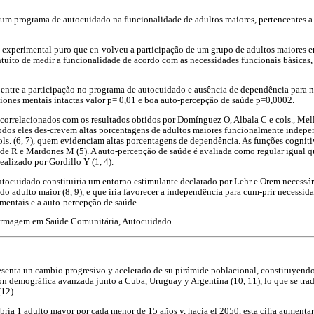
de um programa de autocuidado na funcionalidade de adultos maiores, pertencentes 
o experimental puro que en-volveu a participação de um grupo de adultos maiores en
ntuito de medir a funcionalidade de acordo com as necessidades funcionais básicas,
o entre a participação no programa de autocuidado e ausência de dependência para 
iones mentais intactas valor p= 0,01 e boa auto-percepção de saúde p=0,0002.
o correlacionados com os resultados obtidos por Domínguez O, Albala C e cols., Mell
Todos eles des-crevem altas porcentagens de adultos maiores funcionalmente indepe
ls. (6, 7), quem evidenciam altas porcentagens de dependência. As funções cognit
de R e Mardones M (5). A auto-percepção de saúde é avaliada como regular igual q
realizado por Gordillo Y (1, 4).
utocuidado constituiria um entorno estimulante declarado por Lehr e Orem necessár
do adulto maior (8, 9), e que iria favorecer a independência para cum-prir necessida
mentais e a auto-percepção de saúde.
ermagem em Saúde Comunitária, Autocuidado.
senta un cambio progresivo y acelerado de su pirámide poblacional, constituyendo
ón demográfica avanzada junto a Cuba, Uruguay y Argentina (10, 11), lo que se tra
12).
ría 1 adulto mayor por cada menor de 15 años y, hacia el 2050, esta cifra aumentarí