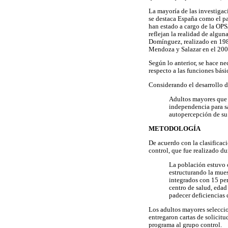
La mayoría de las investigac
se destaca España como el pa
han estado a cargo de la OP
reflejan la realidad de algu
Domínguez, realizado en 1987
Mendoza y Salazar en el 200
Según lo anterior, se hace n
respecto a las funciones bási
Considerando el desarrollo de
Adultos mayores que 
independencia para sa
autopercepción de su 
METODOLOGÍA
De acuerdo con la clasificac
control, que fue realizado du
La población estuvo c
estructurando la mues
integrados con 15 per
centro de salud, edad
padecer deficiencias 
Los adultos mayores seleccio
entregaron cartas de solicitu
programa al grupo control.