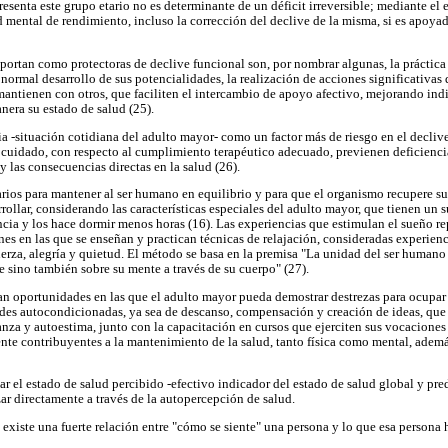
senta este grupo etario no es determinante de un déficit irreversible; mediante el 
 mental de rendimiento, incluso la corrección del declive de la misma, si es apoya
portan como protectoras de declive funcional son, por nombrar algunas, la práctic
 normal desarrollo de sus potencialidades, la realización de acciones significativas
e mantienen con otros, que faciliten el intercambio de apoyo afectivo, mejorando ind
era su estado de salud (25).
ia -situación cotidiana del adulto mayor- como un factor más de riesgo en el decliv
ocuidado, con respecto al cumplimiento terapéutico adecuado, previenen deficiencia
 las consecuencias directas en la salud (26).
arios para mantener al ser humano en equilibrio y para que el organismo recupere su
ollar, considerando las características especiales del adulto mayor, que tienen un s
cia y los hace dormir menos horas (16). Las experiencias que estimulan el sueño r
ones en las que se enseñan y practican técnicas de relajación, consideradas experie
uerza, alegría y quietud. El método se basa en la premisa "La unidad del ser humano
e sino también sobre su mente a través de su cuerpo" (27).
man oportunidades en las que el adulto mayor pueda demostrar destrezas para ocupar
des autocondicionadas, ya sea de descanso, compensación y creación de ideas, que 
anza y autoestima, junto con la capacitación en cursos que ejerciten sus vocaciones
ente contribuyentes a la mantenimiento de la salud, tanto física como mental, adem
ar el estado de salud percibido -efectivo indicador del estado de salud global y pr
zar directamente a través de la autopercepción de salud.
 existe una fuerte relación entre "cómo se siente" una persona y lo que esa persona