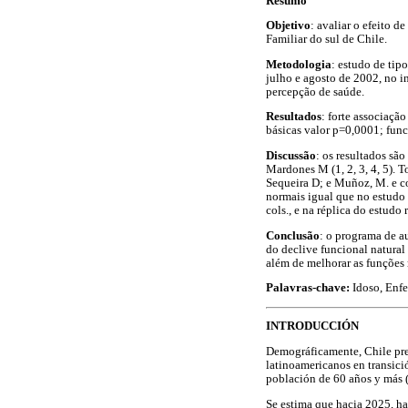
Resumo
Objetivo
: avaliar o efeito 
Familiar do sul de Chile.
Metodologia
: estudo de tip
julho e agosto de 2002, no i
percepção de saúde.
Resultados
: forte associaçã
básicas valor p=0,0001; func
Discussão
: os resultados sã
Mardones M (1, 2, 3, 4, 5). 
Sequeira D; e Muñoz, M. e co
normais igual que no estudo 
cols., e na réplica do estudo 
Conclusão
: o programa de a
do declive funcional natural 
além de melhorar as funções 
Palavras-chave:
Idoso, Enf
INTRODUCCIÓN
Demográficamente, Chile pre
latinoamericanos en transici
población de 60 años y más (
Se estima que hacia 2025, hab