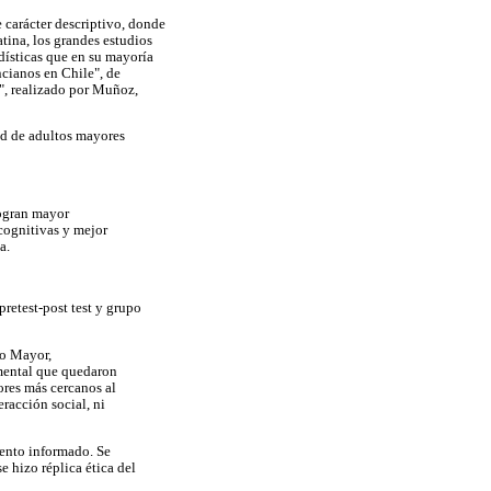
 carácter descriptivo, donde
tina, los grandes estudios
dísticas que en su mayoría
ncianos en Chile", de
", realizado por Muñoz,
ad de adultos mayores
logran mayor
cognitivas y mejor
a.
retest-post test y grupo
to Mayor,
imental que quedaron
ores más cercanos al
racción social, ni
iento informado. Se
e hizo réplica ética del