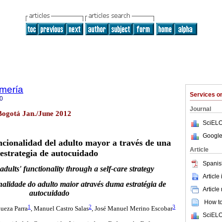
mería
Services 
0
Journal
 Bogotá Jan./June 2012
SciELO
Google
cionalidad del adulto mayor a través de una
Article
estrategia de autocuidado
Spanis
adults' functionality through a self-care strategy
Article
alidade do adulto maior através duma estratégia de
Article
autocuidado
How to 
1
2
3
hueza Parra
, Manuel Castro Salas
, José Manuel Merino Escobar
SciELO