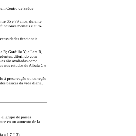
a um Centro de Saúde
tre 65 e 79 anos, durante
 funciones mentais e auto-
necessidades funcionais
a R; Gordillo Y; e Lara R,
ndentes, diferindo com
ivas são avaliadas como
ue nos estudos de Albala C e
io à preservação ou correção
des básicas da vida diária,
 el grupo de países
duce en un aumento de la
a a 1,7 (13).