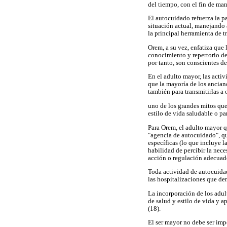
del tiempo, con el fin de man
El autocuidado refuerza la p
situación actual, manejando 
la principal herramienta de t
Orem, a su vez, enfatiza que
conocimiento y repertorio de
por tanto, son conscientes de
En el adulto mayor, las acti
que la mayoría de los ancian
también para transmitirlas a 
uno de los grandes mitos que
estilo de vida saludable o pa
Para Orem, el adulto mayor 
"agencia de autocuidado", qu
específicas (lo que incluye l
habilidad de percibir la nece
acción o regulación adecuados
Toda actividad de autocuidad
las hospitalizaciones que d
La incorporación de los adul
de salud y estilo de vida y 
(18).
El ser mayor no debe ser imp