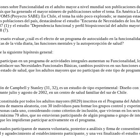
iones sobre Funcionalidad en el adulto mayor a nivel mundial son publicaciones de
ís que ha generado el mayor número de publicaciones sobre el tema. En América La
S/OMS (Proyecto SABE). En Chile, el tema ha sido poco explorado; se manejan esta
nas poblaciones del país, destacándose el estudio "Encuesta de Necesidades de los A
 (1) y el estudio "Dependencia funcional y perfil biopsicosocial del adulto mayor
8 (7).
ecesario evaluar ¿cuál es el efecto de un programa de autocuidado en la funcionalid
cas de la vida diaria, las funciones mentales y la autopercepción de salud?
 la siguiente hipótesis general:
participan en un programa de actividades integrales aumentan su Funcionalidad, 
tisfacer sus Necesidades Funcionales Básicas, cambios positivos en sus funciones 
estado de salud, que los adultos mayores que no participan de este tipo de program
ión de Campbell y Stanley (31, 32), es un estudio de tipo experimental: Diseño con p
rante julio y agosto de 2002, en un centro de salud familiar del sur de Chile.
onstituida por todos los adultos mayores (6029) inscritos en el Programa del Adul
tra de manera aleatoria, con 30 individuos para formar los grupos control y exper
sonas cada uno, considerando como criterios de inclusión, que vivieran en los sect
 máxima 79 años, que no estuvieran participando de algún programa o grupo de inte
que les impidieran participar activamente en el programa.
nados participaron de manera voluntaria, posterior a análisis y firma de consentim
d y agradecimiento al establecimiento participante, y una vez finalizado el estudio s