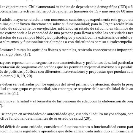
al envejecimiento, Chile aumentará su índice de dependencia demográfica (IDD) a 60
otencialmente activas habría 60 dependientes (menores de 15 y mayores de 60 años
l adulto mayor se relaciona con numerosos cambios que experimenta este grupo etari
miliar, que influyen directamente sobre su funcionalidad; para la Organización Mund
stado de salud entre los envejecidos, midiendo su estado de salud no en términos de
ue corresponde a la capacidad de una persona para llevar a cabo las actividades nece
errelación de sus campos biológico, psicológico y social, con la existencia de adult
or sí mismos, y funcionalmente alterados o con dificultades para su autodesempeño (
esiones limitan las aptitudes físicas o mentales, teniendo consecuencias importantes
 a largo plazo (17).
mayores representan un segmento con características y problemas de salud particula
ementación de programas específicos que les permitan mejorar al máximo sus posibi
vés de políticas públicas con diferentes intervenciones y propuestas que puedan aum
o etario (18, 19, 20).
 deben ser realizadas por los equipos del nivel primario de atención, donde la pes
d en este grupo es primordial; sin embargo, se requiere de la sensibilidad de la aut
ateria (21).
 promover la salud y el bienestar de las personas de edad, con la elaboración de pro
).
 se apoyan en actividades de autocuidado que, cuando el adulto mayor adopta, com
eclive funcional determinantes de su estado de salud (20).
del déficit de auto-cuidado, considera el funcionamiento o funcionalidad como parte
nción humana reguladora aprendida que debe aplicar cada individuo en forma delib