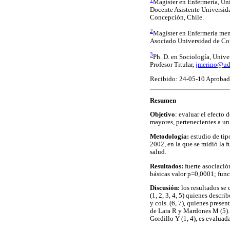
Magíster en Enfermería, Un
Docente Asistente Universid
Concepción, Chile.
2
Magíster en Enfermería men
Asociado Universidad de C
3
Ph. D. en Sociología, Unive
Profesor Titular,
jmerino@ud
Recibido: 24-05-10 Aprobad
Resumen
Objetivo
: evaluar el efecto
mayores, pertenecientes a un
Metodología:
estudio de tip
2002, en la que se midió la 
salud.
Resultados:
fuerte asociaci
básicas valor p=0,0001; func
Discusión:
los resultados se
(1, 2, 3, 4, 5) quienes desc
y cols. (6, 7), quienes pres
de Lara R y Mardones M (5). L
Gordillo Y (1, 4), es evaluad