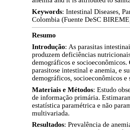
anemia and it is attributed to sanit
Keywords
: Intestinal Diseases, P
Colombia (Fuente DeSC BIREME
Resumo
Introdução
: As parasitas intestin
produzem deficiências nutricionai
demográficos e socioeconômicos. 
parasitose intestinal e anemia, e 
demográficos, socioeconômicos e s
Materiais e Métodos
: Estudo obse
de informação primária. Estimara
estatística paramétrica e não param
multivariada.
Resultados
: Prevalência de anemi