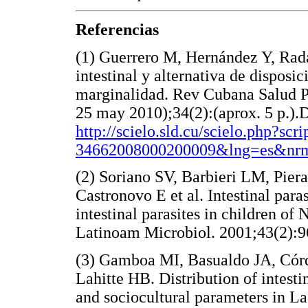
Referencias
(1) Guerrero M, Hernández Y, Rad
intestinal y alternativa de disposi
marginalidad. Rev Cubana Salud Púb
25 may 2010);34(2):(aprox. 5 p.).D
http://scielo.sld.cu/scielo.php?sc
34662008000200009&lng=es&nrm
(2) Soriano SV, Barbieri LM, Pie
Castronovo E et al. Intestinal par
intestinal parasites in children o
Latinoam Microbiol. 2001;43(2
(3) Gamboa MI, Basualdo JA, Cór
Lahitte HB. Distribution of intesti
and sociocultural parameters in La