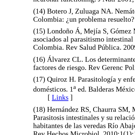
(14) Botero J, Zuluaga NA. Nemáto
Colombia: ¿un problema resuelto
(15) Londoño Á, Mejía S, Gómez MJ
asociados al parasitismo intestina
Colombia. Rev Salud Pública. 
(16) Álvarez CL. Los determinantes
factores de riesgo. Rev Gerenc 
(17) Quiroz H. Parasitología y enf
a
domésticos. 1
ed. Balderas México
[
Links
]
(18) Hernández RS, Chaurra SM, 
Parasitosis intestinales y su relaci
habitantes de las veredas Río Abaj
Rev Hechos Microbiol. 2010;1(