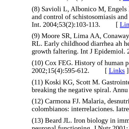
(8) Savioli L, Albonico M, Engels 
and control of schistosomiasis and 
Int. 2004;53(2):103-113. [
Li
(9) Moore SR, Lima AA, Conaway 
RL. Early childhood diarrhea ah he
growth faltering. Int J Epidemi
(10) Cox FEG. History of human pa
2002;15(4):595-612. [
Links
]
(11) Koski KG, Scott M. Gastroint
breaking the negative spiral. A
(12) Carmona FJ. Malaria, desnutric
colombianos: interrelaciones. I
(13) Beard JL. Iron biology in im
neuronal functioning. J Nutr 2