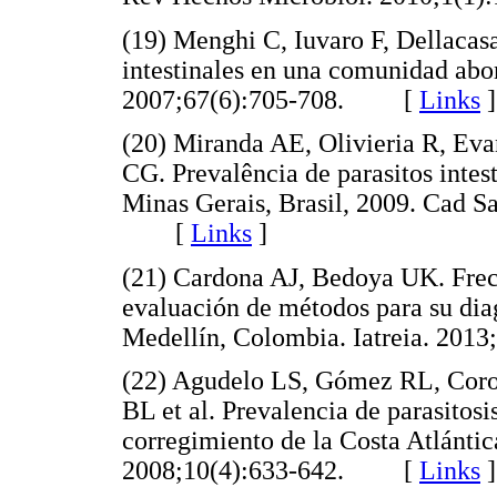
(19) Menghi C, Iuvaro F, Dellacasa
intestinales en una comunidad abo
2007;67(6):705-708. [
Links
]
(20) Miranda AE, Olivieria R, Ev
CG. Prevalência de parasitos inte
Minas Gerais, Brasil, 2009. Cad S
[
Links
]
(21) Cardona AJ, Bedoya UK. Frecu
evaluación de métodos para su di
Medellín, Colombia. Iatreia. 2
(22) Agudelo LS, Gómez RL, Coro
BL et al. Prevalencia de parasitosi
corregimiento de la Costa Atlánti
2008;10(4):633-642. [
Links
]