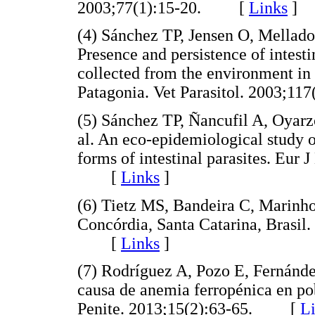
2003;77(1):15-20. [
Links
]
(4) Sánchez TP, Jensen O, Mellado 
Presence and persistence of intesti
collected from the environment in
Patagonia. Vet Parasitol. 2003;
(5) Sánchez TP, Ñancufil A, Oyarz
al. An eco-epidemiological study o
forms of intestinal parasites. Eur
[
Links
]
(6) Tietz MS, Bandeira C, Marinho
Concórdia, Santa Catarina, Brasil.
[
Links
]
(7) Rodríguez A, Pozo E, Fernánd
causa de anemia ferropénica en po
Penite. 2013;15(2):63-65. [
L