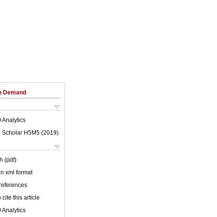
on Demand
 Analytics
 Scholar H5M5 (
2019
)
h (pdf)
 in xml format
 references
cite this article
 Analytics