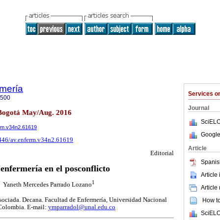
mería
Services 
4500
Journal
 Bogotá May/Aug. 2016
SciELO
erm.v34n2.61619
Google
5446/av.enferm.v34n2.61619
Article
Editorial
Spanis
enfermería en el posconflicto
Article
1
Yaneth Mercedes Parrado Lozano
Article
ociada. Decana. Facultad de Enfermería, Universidad Nacional
How to 
Colombia. E-mail:
ymparradol@unal.edu.co
SciELO