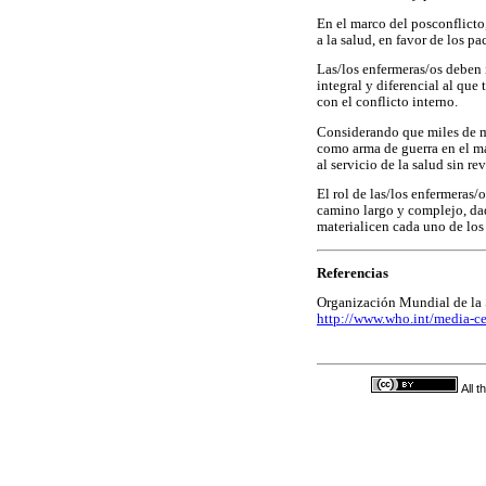
En el marco del posconflicto
a la salud, en favor de los pa
Las/los enfermeras/os deben i
integral y diferencial al que
con el conflicto interno.
Considerando que miles de mu
como arma de guerra en el ma
al servicio de la salud sin r
El rol de las/los enfermeras/o
camino largo y complejo, dad
materialicen cada uno de los
Referencias
Organización Mundial de la S
http://www.who.int/media-c
All 