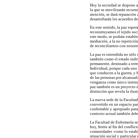
Hoy la sociedad se dispone a
la que se movilizarán recurs
atención, se dará reparación 
desarrollarán los acuerdos de
En este sentido, la paz espe
reconstruyamos el tejido soc
este modo, se podrán establec
mediación, a la no repetición
de reconciliarnos con nosotr
La paz es entendida no sólo 
también como el estado indiv
permanente, destinado a termi
Individual, porque cada uno e
que conducen a la guerra, y 
de las personas por alcanzarl
venganza como único instrume
paz también es un proyecto d
distinción que revela la ilusi
La nueva sede de la Facultad
convertido en un espacio par
confortable y apropiado para 
contexto actual también debe
La Facultad de Enfermería se
hoy, frente al fin del confli
comunidades -como lo estable
situación social y particular