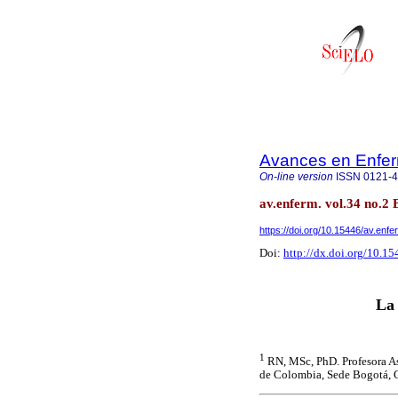
Avances en Enfer
On-line version
ISSN
0121-
av.enferm. vol.34 no.2
https://doi.org/10.15446/av.enf
Doi:
http://dx.doi.org/10.1
La 
1
RN, MSc, PhD. Profesora As
de Colombia, Sede Bogotá, 