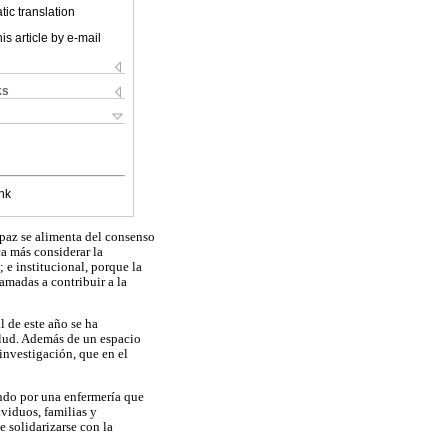
ic translation
is article by e-mail
ks
nk
 paz se alimenta del consenso
ca más considerar la
e institucional, porque la
amadas a contribuir a la
l de este año se ha
salud. Además de un espacio
investigación, que en el
ndo por una enfermería que
ividuos, familias y
 solidarizarse con la