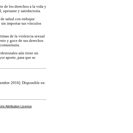
e de los derechos a la vida y
, operante y satisfactoria.
os de salud con enfoque
o sin importar sus vínculos
timas de la violencia sexual
ento y goce de sus derechos
 comunitaria.
rofesionales aún tiene un
or aporte, para que se
ciembre 2016]. Disponible en:
s Attribution License