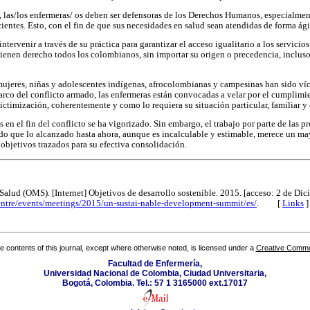
, las/los enfermeras/ os deben ser defensoras de los Derechos Humanos, especialment
cientes. Esto, con el fin de que sus necesidades en salud sean atendidas de forma ágil
ntervenir a través de su práctica para garantizar el acceso igualitario a los servici
 tienen derecho todos los colombianos, sin importar su origen o precedencia, inclus
jeres, niñas y adolescentes indígenas, afrocolombianas y campesinas han sido víc
rco del conflicto armado, las enfermeras están convocadas a velar por el cumplimi
evictimización, coherentemente y como lo requiera su situación particular, familiar y
s en el fin del conflicto se ha vigorizado. Sin embargo, el trabajo por parte de las p
o que lo alcanzado hasta ahora, aunque es incalculable y estimable, merece un may
 objetivos trazados para su efectiva consolidación.
alud (OMS). [Internet] Objetivos de desarrollo sostenible. 2015. [acceso: 2 de Di
entre/events/meetings/2015/un-sustai-nable-development-summit/es/
. [
Links
]
the contents of this journal, except where otherwise noted, is licensed under a
Creative Common
Facultad de Enfermería,
Universidad Nacional de Colombia, Ciudad Universitaria,
Bogotá, Colombia. Tel.: 57 1 3165000 ext.17017