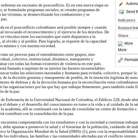
Automat
 enfrentar un escenario de posconflicto. Es en esta nueva etapa en
os, se formularán programas sociales, se crearán programas de
Send th
a las víctimas, se desmovilizarán los combatientes y se
 paz.
Indicators
rada en el posconflicto colombiano será posible siempre y cuando
Related lin
ial invocando el reconocimiento y el ejercicio de los derechos. De
Share
er vínculos entre los nacionales que estén dispuestos a la
, al olvido y al perdón. Para lograrlo, se requiere de la capacidad
More
os mismos y con nuestra sociedad.
More
como un proceso para el entendimiento entre grupos, sino
idual, colectivo, institucional, dinámico, transparente y
Permali
nar con todas las formas existentes de violencia en este país.
stá llamado a suprimir de su interior las fuentes incontrolables
buscar todas las soluciones razonadas y humanas para evitarla; colectivo, porque la
a, de la decisión genuina y transparente de perdón, de la intención legítima de nun
nto de defensa y de la devoción humana por la reconciliación entre colombianos; 
e las organizaciones por las que hay que trabajar firmemente, pues también están ll
ón de la paz.
 de Enfermería de la Universidad Nacional de Colombia, el Edificio 228, desde abri
a el debate y el desarrollo del conocimiento en torno a la vida y al cuidado de la 
la academia, allí se continuará con la tarea de consolidar un centro de formación e 
rá contribuir con la consolidación de la paz.
 encuentra comprometida con los estudiantes y con la sociedad a continuar trabaja
cto, debe apuntar a promover la salud y el bienestar de la población, cuidando de ind
ce la Organización Mundial de la Salud (OMS)- (1), pero con la responsabilidad de
 de los individuos, las familias y las comunidades afectadas por el conflicto interno.