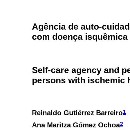
Agência de auto-cuidad
com doença isquêmica 
Self-care agency and pe
persons with ischemic 
1
Reinaldo Gutiérrez Barreiro
2
Ana Maritza Gómez Ochoa