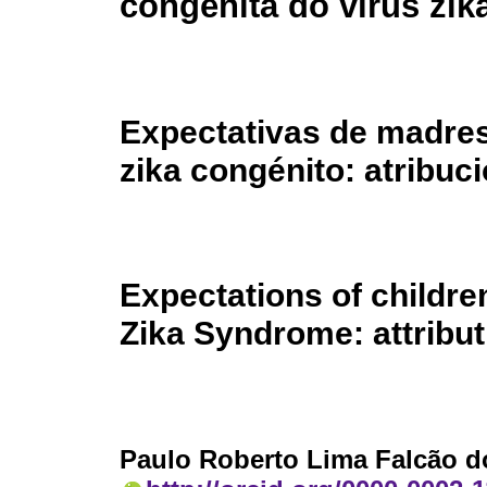
congênita do vírus zik
Expectativas de madres
zika congénito: atribuc
Expectations of childre
Zika Syndrome: attribu
Paulo Roberto Lima Falcão d