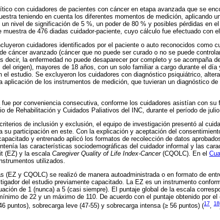
lítico con cuidadores de pacientes con cáncer en etapa avanzada que se enco
uestra teniendo en cuenta los diferentes momentos de medición, aplicando un
un nivel de significación de 5 %, un poder de 80 % y posibles pérdidas en e
de muestra de 476 diadas cuidador-paciente, cuyo cálculo fue efectuado con
ncluyeron cuidadores identificados por el paciente o auto reconocidos como c
 de cáncer avanzado (cáncer que no puede ser curado o no se puede controla
 es decir, la enfermedad no puede desaparecer por completo y se acompaña d
al del origen), mayores de 18 años, con un solo familiar a cargo durante el dí
en el estudio. Se excluyeron los cuidadores con diagnóstico psiquiátrico, alter
la aplicación de los instrumentos de medición, que tuvieran un diagnóstico de
 fue por conveniencia consecutiva, conforme los cuidadores asistían con su fa
io de Rehabilitación y Cuidados Paliativos del INC, durante el período de juli
criterios de inclusión y exclusión, el equipo de investigación presentó al cuida
a su participación en este. Con la explicación y aceptación del consentimient
apacitado y entrenado aplicó los formatos de recolección de datos aprobados 
ntenía las características sociodemográficas del cuidador informal y las cara
it (EZ) y la escala
Caregiver Quality of Life Index-Cancer
(CQOLC). En el
Cua
instrumentos utilizados.
as (EZ y CQOLC) se realizó de manera autoadministrada o en formato de entre
stigador del estudio previamente capacitado. La EZ es un instrumento confor
tuación de 1 (nunca) a 5 (casi siempre). El puntaje global de la escala corres
mínimo de 22 y un máximo de 110. De acuerdo con el puntaje obtenido por el c
17
18
46 puntos), sobrecarga leve (47-55) y sobrecarga intensa (≥ 56 puntos) (
,