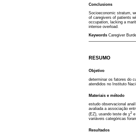
Conclusions
Socioeconomic stratum, wor
of caregivers of patients 
occupation, lacking a marita
intense overload.
Keywords
Caregiver Burd
RESUMO
Objetivo
determinar os fatores do 
atendidos no Instituto Na
Materiais e método
estudo observacional analí
avaliada a associação entr
2
(EZ), usando teste de χ
e 
variáveis categóricas fora
Resultados