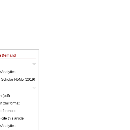
on Demand
 Analytics
 Scholar H5M5 (
2019
)
h (pdf)
 in xml format
 references
cite this article
 Analytics