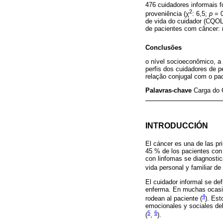
476 cuidadores informais f
2
proveniência (χ
: 6,5;
p
= 0
de vida do cuidador (CQOL
de pacientes com câncer: 
Conclusões
o nível socioeconômico, a a
perfis dos cuidadores de 
relação conjugal com o pac
Palavras-chave
Carga do 
INTRODUCCIÓN
El cáncer es una de las pr
45 % de los pacientes con 
con linfomas se diagnosti
vida personal y familiar de
El cuidador informal se def
enferma. En muchas ocasion
4
rodean al paciente (
). Est
emocionales y sociales del
5
6
(
,
).