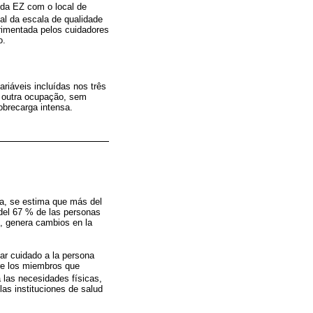
 da EZ com o local de
tal da escala de qualidade
erimentada pelos cuidadores
o.
ariáveis incluídas nos três
m outra ocupação, sem
obrecarga intensa.
a, se estima que más del
 del 67 % de las personas
, genera cambios en la
dar cuidado a la persona
tre los miembros que
a las necesidades físicas,
las instituciones de salud