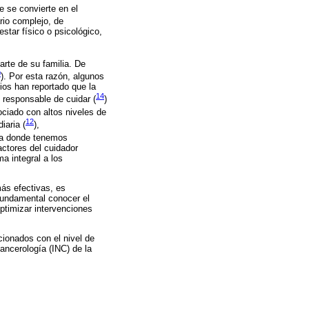
e se convierte en el
rio complejo, de
star físico o psicológico,
arte de su familia. De
0
). Por esta razón, algunos
ios han reportado que la
14
co responsable de cuidar (
)
ociado con altos niveles de
12
iaria (
),
ta donde tenemos
actores del cuidador
a integral a los
ás efectivas, es
 fundamental conocer el
optimizar intervenciones
acionados con el nivel de
ancerología (INC) de la