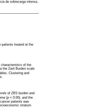
ncia de sobrecarga intensa.
 patients treated at the
 characteristics of the
a the Zarit Burden scale
ables. Clustering and
s.
levels of ZBS burden and
ome (
p
< 0.00), and the
 cancer patients was
 socioeconomic stratum.