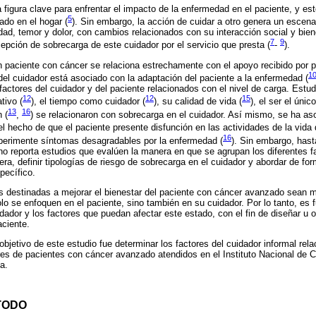
 figura clave para enfrentar el impacto de la enfermedad en el paciente, y est
5
ado en el hogar (
). Sin embargo, la acción de cuidar a otro genera un escena
dad, temor y dolor, con cambios relacionados con su interacción social y biene
7
9
cepción de sobrecarga de este cuidador por el servicio que presta (
-
).
n paciente con cáncer se relaciona estrechamente con el apoyo recibido por p
1
 del cuidador está asociado con la adaptación del paciente a la enfermedad (
factores del cuidador y del paciente relacionados con el nivel de carga. Estud
12
12
15
ativo (
), el tiempo como cuidador (
), su calidad de vida (
), el ser el úni
13
16
 (
,
) se relacionaron con sobrecarga en el cuidador. Así mismo, se ha as
l hecho de que el paciente presente disfunción en las actividades de la vida d
16
xperimente síntomas desagradables por la enfermedad (
). Sin embargo, has
a no reporta estudios que evalúen la manera en que se agrupan los diferentes f
ra, definir tipologías de riesgo de sobrecarga en el cuidador y abordar de form
pecífico.
s destinadas a mejorar el bienestar del paciente con cáncer avanzado sean m
lo se enfoquen en el paciente, sino también en su cuidador. Por lo tanto, es
dador y los factores que puedan afectar este estado, con el fin de diseñar u 
aciente.
 objetivo de este estudio fue determinar los factores del cuidador informal rel
es de pacientes con cáncer avanzado atendidos en el Instituto Nacional de C
a.
TODO