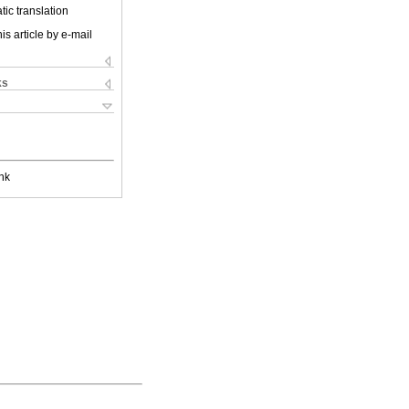
ic translation
is article by e-mail
ks
nk