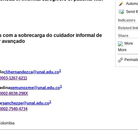
Automat
Send th
Indicators
Related lin
s com a sobrecarga do cuidador informal de
Share
r avançado
More
More
Permali
1
lo
clihernandezca@unal.edu.co
-0003-1267-6211
1
edina
semunozme@unal.edu.co
-0002-8038-298X
1
a
rsanchezpe@unal.edu.co
-0002-7540-4734
Colombia