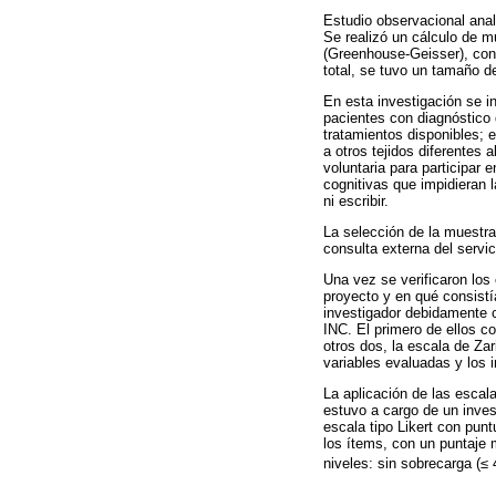
Estudio observacional ana
Se realizó un cálculo de m
(Greenhouse-Geisser), con 
total, se tuvo un tamaño 
En esta investigación se i
pacientes con diagnóstico
tratamientos disponibles;
a otros tejidos diferentes 
voluntaria para participar 
cognitivas que impidieran 
ni escribir.
La selección de la muestra
consulta externa del servic
Una vez se verificaron los 
proyecto y en qué consistí
investigador debidamente c
INC. El primero de ellos co
otros dos, la escala de Zar
variables evaluadas y los 
La aplicación de las escal
estuvo a cargo de un inve
escala tipo Likert con pun
los ítems, con un puntaje 
niveles: sin sobrecarga (≤ 