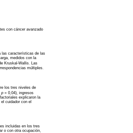
entes con cáncer avanzado
 las características de las
ecarga, medidos con la
 de Kruskal-Wallis. Las
orrespondencias múltiples.
e los tres niveles de
;
p
= 0,04), ingresos
factoriales explicaron la
 el cuidador con el
es incluidas en los tres
ar o con otra ocupación,