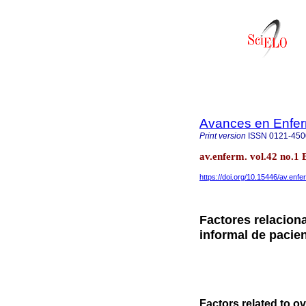
Avances en Enfer
Print version
ISSN
0121-450
av.enferm. vol.42 no.1
https://doi.org/10.15446/av.en
Factores relacion
informal de pacie
Factors related to ov