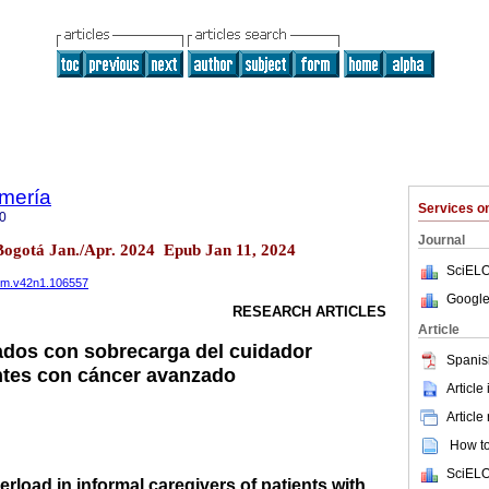
mería
Services 
0
Journal
 Bogotá Jan./Apr. 2024 Epub Jan 11, 2024
SciELO
ferm.v42n1.106557
Google
RESEARCH ARTICLES
Article
ados con sobrecarga del cuidador
Spanis
ntes con cáncer avanzado
Article
Article
How to 
SciELO
erload in informal caregivers of patients with