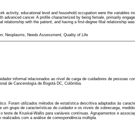
k activity, educational level and household occupation were the variables incl
with advanced cancer. A profile characterized by being female, primarily engag
l relationship with the patient, and having a first-degree filial relationship wa
en; Neoplasms; Needs Assessment; Quality of Life
cuidador informal relacionados ao nível de carga de cuidadores de pessoas 
cional de Cancerología de Bogotá DC, Colômbia.
tico. Foram utilizados métodos de estatística descritiva adaptados às caracte
e um grupo de características do cuidador e os níveis de sobrecarga, medid
o teste de Kruskal-Wallis para variáveis contínuas. Agrupamentos e associaç
m realizados com a análise de correspondência múltipla.