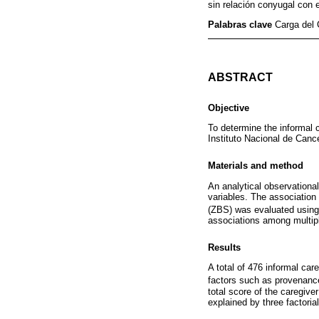
sin relación conyugal con e
Palabras clave
Carga del 
ABSTRACT
Objective
To determine the informal 
Instituto Nacional de Canc
Materials and method
An analytical observational
variables. The association
(ZBS) was evaluated using
associations among multipl
Results
A total of 476 informal ca
factors such as provenanc
total score of the caregiver
explained by three factoria