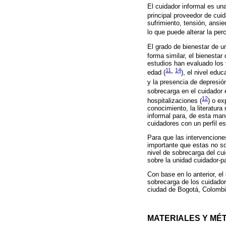
El cuidador informal es una
principal proveedor de cuid
sufrimiento, tensión, ansie
lo que puede alterar la per
El grado de bienestar de u
forma similar, el bienestar
estudios han evaluado los 
11
14
edad (
-
), el nivel educ
y la presencia de depresión
sobrecarga en el cuidador e
12
hospitalizaciones (
) o e
conocimiento, la literatur
informal para, de esta mane
cuidadores con un perfil es
Para que las intervencione
importante que estas no so
nivel de sobrecarga del cui
sobre la unidad cuidador-p
Con base en lo anterior, el
sobrecarga de los cuidador
ciudad de Bogotá, Colombi
MATERIALES Y MÉ