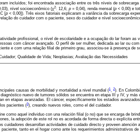
oram incluídos; foi encontrada associação entre os três níveis de sobrecarga
2
,03), nível socioeconômico (χ
: 12,6;
p
= 0,04), renda mensal (
p
< 0,00) e to
C [
p
< 0,00]). Três eixos fatoriais explicaram a variância da sobrecarga exp
relação do cuidador com o paciente, sexo do cuidador e nível socioeconômic
tividade profissional, o nível de escolaridade e a ocupação do lar foram as v
pessoas com câncer avançado. O perfil de ser mulher, dedicada ao lar ou co
iente e com uma relação filial de primeiro grau, associou-se à presença de s
Cuidador; Qualidade de Vida; Neoplasias; Avaliação das Necessidades
1
2
incipales causas de morbilidad y mortalidad a nivel mundial (
,
). En Colombi
diagnóstico nuevo de tumores sólidos se encuentra en etapa III y IV, y más
can en etapas avanzadas. El cáncer, específicamente los estadios avanzados
3
 los pacientes (
), creando nuevos roles, como el del cuidador.
ine como aquel individuo con una relación filial (o no) que se encarga de brin
es, la adopción de este rol no es acordada de forma directa o explícita en
os cuidadores desarrollan actividades de cuidado directo y proveen atención 
 paciente, tanto en el hogar como ante los requerimientos administrativos de 