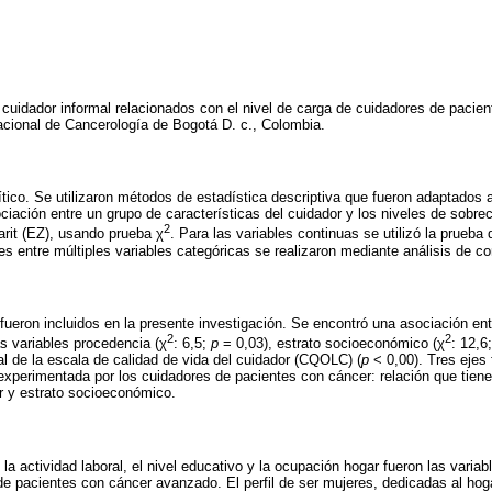
l cuidador informal relacionados con el nivel de carga de cuidadores de paci
Nacional de Cancerología de Bogotá D. c., Colombia.
tico. Se utilizaron métodos de estadística descriptiva que fueron adaptados a
ociación entre un grupo de características del cuidador y los niveles de sobr
2
rit (EZ), usando prueba χ
. Para las variables continuas se utilizó la prueba
s entre múltiples variables categóricas se realizaron mediante análisis de c
fueron incluidos en la presente investigación. Se encontró una asociación entr
2
2
s variables procedencia (χ
: 6,5;
p
= 0,03), estrato socioeconómico (χ
: 12,6
al de la escala de calidad de vida del cuidador (CQOLC) (
p
< 0,00). Tres ejes 
experimentada por los cuidadores de pacientes con cáncer: relación que tiene
r y estrato socioeconómico.
la actividad laboral, el nivel educativo y la ocupación hogar fueron las variabl
 de pacientes con cáncer avanzado. El perfil de ser mujeres, dedicadas al hog