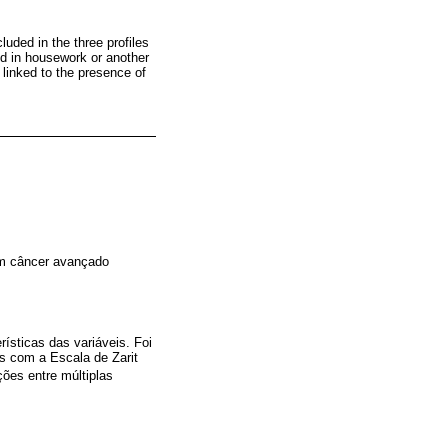
uded in the three profiles
ed in housework or another
s linked to the presence of
com câncer avançado
rísticas das variáveis. Foi
os com a Escala de Zarit
ões entre múltiplas