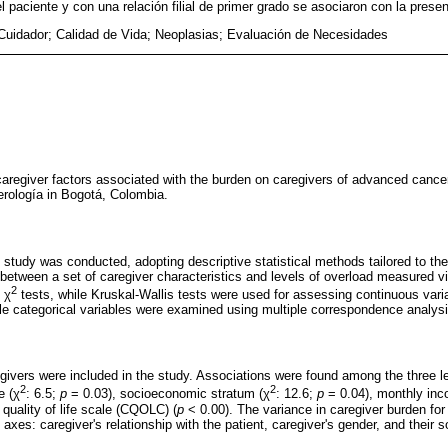
l paciente y con una relación filial de primer grado se asociaron con la prese
Cuidador; Calidad de Vida; Neoplasias; Evaluación de Necesidades
caregiver factors associated with the burden on caregivers of advanced cancer
erología in Bogotá, Colombia.
 study was conducted, adopting descriptive statistical methods tailored to the
 between a set of caregiver characteristics and levels of overload measured vi
2
 χ
tests, while Kruskal-Wallis tests were used for assessing continuous vari
e categorical variables were examined using multiple correspondence analysi
regivers were included in the study. Associations were found among the three 
2
2
e (χ
: 6.5;
p
= 0.03), socioeconomic stratum (χ
: 12.6;
p
= 0.04), monthly inc
 quality of life scale (CQOLC) (
p
< 0.00). The variance in caregiver burden for
l axes: caregiver's relationship with the patient, caregiver's gender, and their