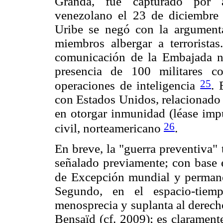
Granda, fue capturado por au
venezolano el 23 de diciembre
Uribe se negó con la argument
miembros albergar a terrorist
comunicación de la Embajada n
presencia de 100 militares c
25
operaciones de inteligencia
. 
con Estados Unidos, relacionado 
en otorgar inmunidad (léase impu
26
civil, norteamericano
.
En breve, la "guerra preventiva"
señalado previamente; con base 
de Excepción mundial y permane
Segundo, en el espacio-tiem
menosprecia y suplanta al derech
Bensaïd (cf. 2009); es clarament