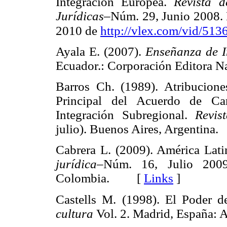
Integración Europea.
Revista 
Jurídicas
–Núm. 29, Junio 2008. 
2010 de
http://vlex.com/vid/51
Ayala E. (2007).
Enseñanza de I
Ecuador.: Corporación Editor
Barros Ch. (1989). Atribucio
Principal del Acuerdo de Ca
Integración Subregional.
Revis
julio). Buenos Aires, Argenti
Cabrera L. (2009). América Lati
jurídica
–Núm. 16, Julio 2009
Colombia. [
Links
]
Castells M. (1998). El Poder d
cultura
Vol. 2. Madrid, España