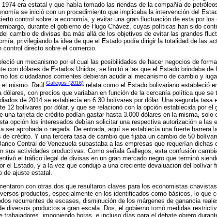
e 1974 era estatal y que había tomado las riendas de la compañía de petróle
conomía se inició con un procedimiento que implicaba la intervención del Esta
ierto control sobre la economía, y evitar una gran fluctuación de esta por los 
n embargo, durante el gobierno de Hugo Chávez, cuyas políticas han sido cont
del cambio de divisas iba más allá de los objetivos de evitar las grandes fluct
omía, privilegiando la idea de que el Estado podía dirigir la totalidad de las a
n control directo sobre el comercio.
bleció un mecanismo por el cual las posibilidades de hacer negocios de forma
te con dólares de Estados Unidos, se limitó a las que el Estado brindaba de f
mo los ciudadanos corrientes debieran acudir al mecanismo de cambio y lugar
Gallegos (2016)
r el mismo. Raúl
relata como el Estado bolivariano estableció en 
a dólares, con precios que variaban en función de la cercanía política que se 
iados de 2014 se establecía en 6.30 bolívares por dólar. Una segunda tasa e
12 bolívares por dólar, y que se relacionó con la opción establecida por el 
una tarjeta de crédito podían gastar hasta 3.000 dólares en la misma, solo e
ta opción los interesados debían solicitar una respectiva autorización a las 
 ser aprobada o negada. De entrada, aquí se establecía una fuerte barrera l
s de crédito. Y una tercera tasa de cambio que fijaba un cambio de 50 bolívare
 Banco Central de Venezuela subastaba a las empresas que requerían dichas d
n sus actividades productivas. Como señala Gallegos, esta confusión cambiar
ntivó el tráfico ilegal de divisas en un gran mercado negro que terminó siend
 el Estado, y a la vez que condujo a una creciente devaluación del bolívar fr
de ajuste estatal.
ntaron con otras dos que resultaron claves para los economistas chavistas:
diversos productos, especialmente en los identificados como básicos, lo que 
odos recurrentes de escases, disminución de los márgenes de ganancia reales
de diversos productos a gran escala. Dos, el gobierno tomó medidas restricti
 trabajadores, imponiendo horas, e incluso días para el debate obrero durante