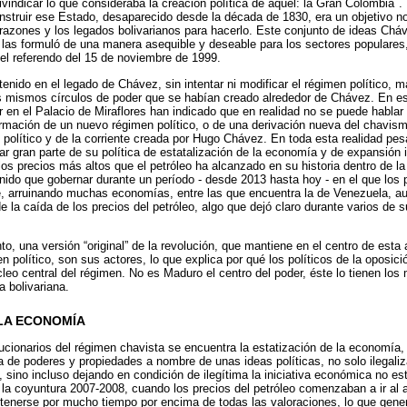
vindicar lo que consideraba la creación política de aquél: la Gran Colombia
.
struir ese Estado, desaparecido desde la década de 1830, era un objetivo n
s razones y los legados bolivarianos para hacerlo. Este conjunto de ideas Chá
 las formuló de una manera asequible y deseable para los sectores populares, 
del referendo del 15 de noviembre de 1999.
nido en el legado de Chávez, sin intentar ni modificar el régimen político, m
os mismos círculos de poder que se habían creado alrededor de Chávez. En e
r en el Palacio de Miraflores han indicado que en realidad no se puede habla
ormación de un nuevo régimen político, o de una derivación nueva del chavis
 político y de la corriente creada por Hugo Chávez. En toda esta realidad p
r gran parte de su política de estatalización de la economía y de expansión 
os precios más altos que el petróleo ha alcanzado en su historia dentro de l
ido que gobernar durante un período - desde 2013 hasta hoy - en el que los p
 arruinando muchas economías, entre las que encuentra la de Venezuela, a
e la caída de los precios del petróleo, algo que dejó claro durante varios de 
to, una versión “original” de la revolución, que mantiene en el centro de esta a
n político, son sus actores, lo que explica por qué los políticos de la oposi
cleo central del régimen. No es Maduro el centro del poder, éste lo tienen los
a bolivariana.
 LA ECONOMÍA
lucionarios del régimen chavista se encuentra la estatización de la economía,
a de poderes y propiedades a nombre de unas ideas políticas, no solo ilegaliz
sino incluso dejando en condición de ilegítima la iniciativa económica no est
e la coyuntura 2007-2008, cuando los precios del petróleo comenzaban a ir al 
tenerse por mucho tiempo por encima de todas las valoraciones, lo que gener