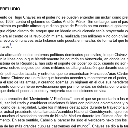
 PRELUDIO
ento de Hugo Chávez en el poder no se pueden entender sin incluir como prel
 de 1992, contra el gobierno de Carlos Andrés Pérez. Sin embargo, con el pa
iento es posible afirmar que dicho golpe de Estado no era contra el gobierno
ue objeto directo del ataque que un ideario revolucionario tenía proyectado co
 era el centro de la revolución misma, realizada con militares y no con civile
la revolución una vez ésta hubiese sido puesta en marcha, de forma tal que l
1
litares
.
ta afirmación en los entornos políticos dominados por civiles, lo que Cháve
 la línea con lo que históricamente ha ocurrido en Venezuela, en donde los m
storia de la República, han sido el soporte del poder político, cuando no son 
ávez estuvo seguido por otros militares de alta graduación que durante sus
ión política destacada, y entre los que se encontraban Francisco Arias Cárde
 forma Chávez era un militar que buscaba acceder y mantenerse en el poder, 
ba el uso de las armas, y creando además un régimen en el que sus herederos
resentó como un héroe revolucionario que por momentos se definía como anti
que daría el poder al pueblo y mejoraría sus condiciones de vida.
ra la creación del “Movimiento V República”, con el que se presentaría a las 
l, ser indultado y establecer relaciones fluidas con políticos colombianos y o
d como de la ilegalidad. Entre los militares destacados durante la trayectoria 
, actual presidente de la llamada Asamblea Nacional Constituyente, quien es
 muchos el verdadero sostén de Nicolás Maduro durante los últimos años de 
umento. En este sentido, Cabello al parecer ha sido el verdadero nexo con los 
3
una de las más grandes cúpulas castrenses del mundo
. Chávez se dio a la ta