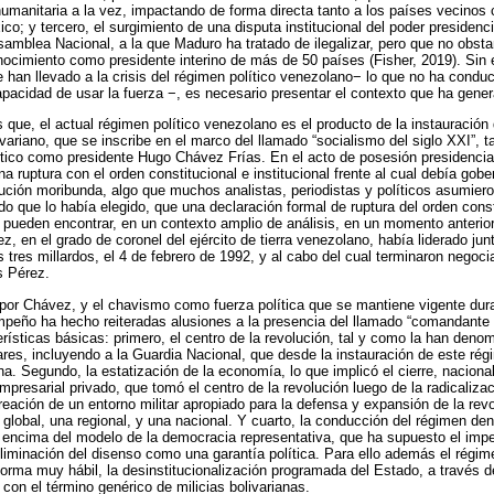
 humanitaria a la vez, impactando de forma directa tanto a los países vecinos
co; y tercero, el surgimiento de una disputa institucional del poder presidenc
samblea Nacional, a la que Maduro ha tratado de ilegalizar, pero que no obsta
ocimiento como presidente interino de más de 50 países (Fisher, 2019). Sin
e han llevado a la crisis del régimen político venezolano− lo que no ha conduc
capacidad de usar la fuerza −, es necesario presentar el contexto que ha gener
 que, el actual régimen político venezolano es el producto de la instauración
riano, que se inscribe en el marco del llamado “socialismo del siglo XXI”, t
lítico como presidente Hugo Chávez Frías. En el acto de posesión presidencial
 ruptura con el orden constitucional e institucional frente al cual debía gober
tución moribunda, algo que muchos analistas, periodistas y políticos asumie
ado que lo había elegido, que una declaración formal de ruptura del orden cons
se pueden encontrar, en un contexto amplio de análisis, en un momento anterio
 en el grado de coronel del ejército de tierra venezolano, había liderado jun
 tres millardos, el 4 de febrero de 1992, y al cabo del cual terminaron negoc
s Pérez.
 por Chávez, y el chavismo como fuerza política que se mantiene vigente dura
peño ha hecho reiteradas alusiones a la presencia del llamado “comandante 
rísticas básicas: primero, el centro de la revolución, tal y como la han denom
tares, incluyendo a la Guardia Nacional, que desde la instauración de este r
a. Segundo, la estatización de la economía, lo que implicó el cierre, naciona
empresarial privado, que tomó el centro de la revolución luego de la radicali
reación de un entorno militar apropiado para la defensa y expansión de la rev
 global, una regional, y una nacional. Y cuarto, la conducción del régimen de
encima del modelo de la democracia representativa, que ha supuesto el impe
 eliminación del disenso como una garantía política. Para ello además el régi
 forma muy hábil, la desinstitucionalización programada del Estado, a través d
s con el término genérico de milicias bolivarianas.