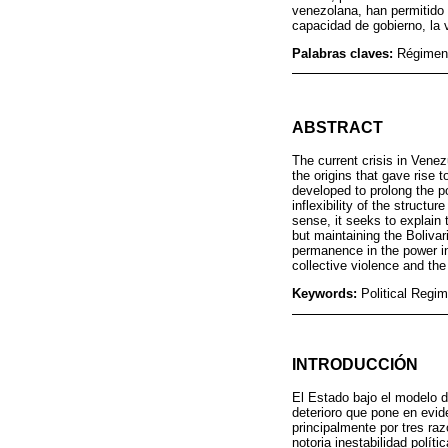
venezolana, han permitido s
capacidad de gobierno, la v
Palabras claves:
Régimen 
ABSTRACT
The current crisis in Vene
the origins that gave rise t
developed to prolong the pow
inflexibility of the structu
sense, it seeks to explain 
but maintaining the Boliva
permanence in the power in 
collective violence and the 
Keywords:
Political Regim
INTRODUCCIÓN
El Estado bajo el modelo d
deterioro que pone en evid
principalmente por tres ra
notoria inestabilidad polít