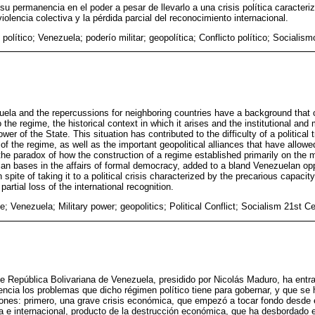
u permanencia en el poder a pesar de llevarlo a una crisis política caracteriz
iolencia colectiva y la pérdida parcial del reconocimiento internacional.
político; Venezuela; poderío militar; geopolítica; Conflicto político; Socialis
zuela and the repercussions for neighboring countries have a background that
o the regime, the historical context in which it arises and the institutional and 
er of the State. This situation has contributed to the difficulty of a political 
re of the regime, as well as the important geopolitical alliances that have allow
the paradox of how the construction of a regime established primarily on the mi
rian bases in the affairs of formal democracy, added to a bland Venezuelan opp
spite of taking it to a political crisis characterized by the precarious capaci
partial loss of the international recognition.
e; Venezuela; Military power; geopolitics; Political Conflict; Socialism 21st C
e República Bolivariana de Venezuela, presidido por Nicolás Maduro, ha entr
encia los problemas que dicho régimen político tiene para gobernar, y que se
zones: primero, una grave crisis económica, que empezó a tocar fondo desde
ica e internacional, producto de la destrucción económica, que ha desbordado 