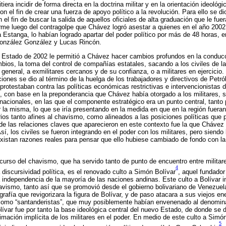
tiera incidir de forma directa en la doctrina militar y en la orientación ideológi
on el fin de crear una fuerza de apoyo político a la revolución. Para ello se dio
el fin de buscar la salida de aquellos oficiales de alta graduación que le fuer
rme luego del contragolpe que Chávez logró asestar a quienes en el año 2002
stanga, lo habían logrado apartar del poder político por más de 48 horas, en 
González González y Lucas Rincón.
e Estado de 2002 le permitió a Chávez hacer cambios profundos en la conduc
bios, la toma del control de compañías estatales, sacando a los civiles de l
lo general, a exmilitares cercanos y de su confianza, o a militares en ejerci
ciones se dio al término de la huelga de los trabajadores y directivos de Petr
otestaban contra las políticas económicas restrictivas e intervencionistas de
 con base en la preponderancia que Chávez había otorgado a los militares, s
nacionales, en las que el componente estratégico era un punto central, tanto 
la misma, lo que se iría presentando en la medida en que en la región fuera
s tanto afines al chavismo, como alineados a las posiciones políticas que p
e las relaciones claves que aparecieron en este contexto fue la que Chávez
sí, los civiles se fueron integrando en el poder con los militares, pero siend
 existan razones reales para pensar que ello hubiese cambiado de fondo con la
scurso del chavismo, que ha servido tanto de punto de encuentro entre militar
4
discursividad política, es el renovado culto a Simón Bolívar
, aquel fundador 
 la independencia de la mayoría de las naciones andinas. Este culto a Bolívar i
havismo, tanto así que se promovió desde el gobierno bolivariano de Venezuela 
grafía que revigorizara la figura de Bolívar, y de paso atacara a sus viejos 
 como “santanderistas”, que muy posiblemente habían envenenado al denomin
olívar fue por tanto la base ideológica central del nuevo Estado, de donde se
timación implícita de los militares en el poder. En medio de este culto a Sim
5