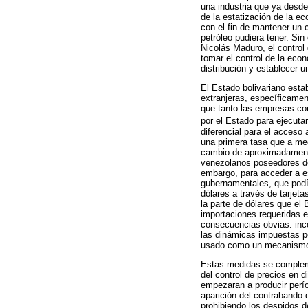
una industria que ya desd
de la estatización de la e
con el fin de mantener un c
petróleo pudiera tener. Si
Nicolás Maduro, el control 
tomar el control de la econ
distribución y establecer u
El Estado bolivariano esta
extranjeras, específicamen
que tanto las empresas co
por el Estado para ejecuta
diferencial para el acceso 
una primera tasa que a med
cambio de aproximadamente 
venezolanos poseedores de 
embargo, para acceder a es
gubernamentales, que podía
dólares a través de tarjeta
la parte de dólares que el
importaciones requeridas e
consecuencias obvias: ince
las dinámicas impuestas por
usado como un mecanismo 
Estas medidas se compleme
del control de precios en 
empezaran a producir perí
aparición del contrabando 
prohibiendo los despidos de