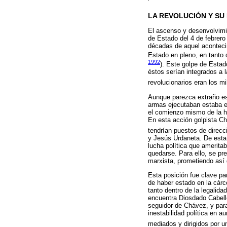
LA REVOLUCIÓN Y SU
El ascenso y desenvolvimi
de Estado del 4 de febrero
décadas de aquel acontecim
Estado en pleno, en tanto q
1992
). Este golpe de Estado
éstos serían integrados a 
revolucionarios eran los mi
Aunque parezca extraño es
armas ejecutaban estaba en
el comienzo mismo de la hi
En esta acción golpista Ch
tendrían puestos de direcc
y Jesús Urdaneta. De esta
lucha política que amerita
quedarse. Para ello, se p
marxista, prometiendo así 
Esta posición fue clave pa
de haber estado en la cárce
tanto dentro de la legalida
encuentra Diosdado Cabello
seguidor de Chávez, y para
inestabilidad política en a
mediados y dirigidos por 