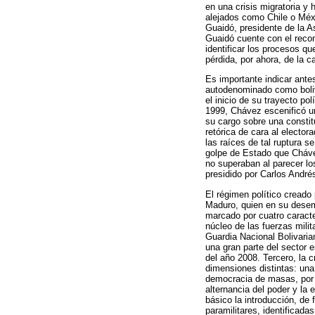
en una crisis migratoria y
alejados como Chile o Méxi
Guaidó, presidente de la A
Guaidó cuente con el recon
identificar los procesos qu
pérdida, por ahora, de la 
Es importante indicar antes
autodenominado como boliva
el inicio de su trayecto po
1999, Chávez escenificó una
su cargo sobre una consti
retórica de cara al elector
las raíces de tal ruptura 
golpe de Estado que Chávez,
no superaban al parecer los
presidido por Carlos André
El régimen político creado
Maduro, quien en su desem
marcado por cuatro caracte
núcleo de las fuerzas mili
Guardia Nacional Bolivarian
una gran parte del sector 
del año 2008. Tercero, la c
dimensiones distintas: una
democracia de masas, por 
alternancia del poder y la
básico la introducción, de
paramilitares, identificada