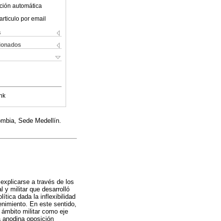
ción automática
articulo por email
s
cionados
nk
ombia, Sede Medellín.
explicarse a través de los
 y militar que desarrolló
ítica dada la inflexibilidad
enimiento. En este sentido,
 ámbito militar como eje
a anodina oposición