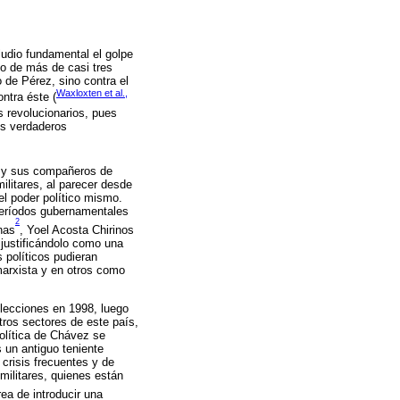
udio fundamental el golpe
so de más de casi tres
 de Pérez, sino contra el
Waxloxten et al.,
ntra éste (
s revolucionarios, pues
os verdaderos
z y sus compañeros de
ilitares, al parecer desde
el poder político mismo.
 períodos gubernamentales
2
nas
, Yoel Acosta Chirinos
justificándolo como una
 políticos pudieran
marxista y en otros como
elecciones en 1998, luego
tros sectores de este país,
política de Chávez se
 un antiguo teniente
crisis frecuentes y de
militares, quienes están
rea de introducir una