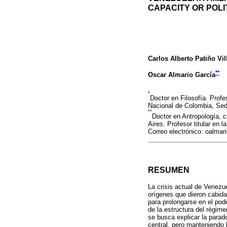
CAPACITY OR POLI
Carlos Alberto Patiño Vil
**
Oscar Almario García
*
Doctor en Filosofía. Profe
Nacional de Colombia, Sed
**
Doctor en Antropología, 
Aires. Profesor titular e
Correo electrónico: oalma
RESUMEN
La crisis actual de Venezu
orígenes que dieron cabida 
para prolongarse en el poder
de la estructura del régim
se busca explicar la parad
central, pero manteniendo 