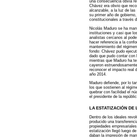
una consecuencia obvia rei
Chávez era obvio que recon
alcanzable, a la luz de la
su primer año de gobierno,
constitucionales a través 
Nicolás Maduro se ha mante
instituciones y casi que l
analistas cercanos al pode
hacer referencia a la conf
mantenimiento del régimen
fondo: Chávez pudo ejecuta
dado que pudo contar con l
mientras que Maduro ha ten
cayeron estruendosamente,
reconocer el impacto real d
año 2014.
Maduro defiende, por lo tan
los que sostienen al régime
quebrar con facilidad el nú
el presidente de la repúblic
LA ESTATIZACIÓN DE
Dentro de los ideales revo
producido una transferenci
propiedades empresariales, 
estatización llegó luego d
daban la impresión de man