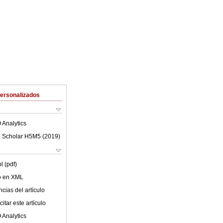
Personalizados
 Analytics
 Scholar H5M5 (
2019
)
l (pdf)
lo en XML
cias del artículo
itar este artículo
 Analytics