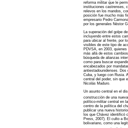
reforma militar que le permi
instituciones castrenses, c
relevos en los mandos, con 
posición fue mucho más fi
empresario Pedro Carmona E
por los generales Néstor 
La superación del golpe d
incluyendo entre estos cam
para ubicar al frente, por 
visibles de este tipo de ac
PDVSA, en 2003, quienes pr
más allá de estos cambios,
búsqueda de alianzas inter
como para buscar expandir 
encabezados por mandatario
antiestadounidenses. Dos d
Cuba, y luego con Rusia. A
central del poder, sin que
Nicolás Maduro.
Un asunto central en el di
construcción de una nueva 
político-militar central en
centro de la política del c
publicar una nueva historio
los que Chávez identificó
Press, 2007). El culto a B
bolivariano, como una legi