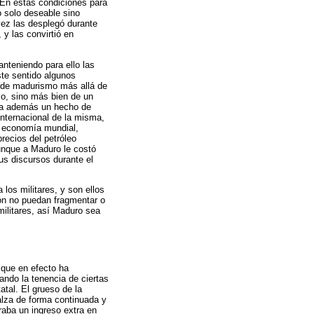
 En estas condiciones para
o solo deseable sino
vez las desplegó durante
y las convirtió en
anteniendo para ello las
ste sentido algunos
r de madurismo más allá de
mo, sino más bien de un
esa además un hecho de
internacional de la misma,
a economía mundial,
recios del petróleo
unque a Maduro le costó
sus discursos durante el
 los militares, y son ellos
ción no puedan fragmentar o
 militares, así Maduro sea
 que en efecto ha
ando la tenencia de ciertas
atal. El grueso de la
alza de forma continuada y
aba un ingreso extra en