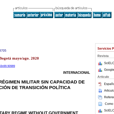
Servicios 
4705
Revista
9 Bogotá mayo/ago. 2020
SciELO
v33n99.90989
Google
INTERNACIONAL
Articulo
RÉGIMEN MILITAR SIN CAPACIDAD DE
Españo
CIÓN DE TRANSICIÓN POLÍTICA
Articu
Referen
Como c
SciELO
LITARY REGIME WITHOUT GOVERNMENT