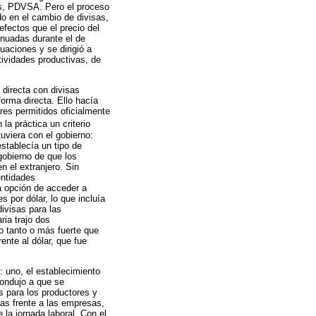
os, PDVSA. Pero el proceso
do en el cambio de divisas,
efectos que el precio del
inuadas durante el de
uaciones y se dirigió a
ctividades productivas, de
 directa con divisas
orma directa. Ello hacía
es permitidos oficialmente
la práctica un criterio
tuviera con el gobierno:
stablecía un tipo de
gobierno de que los
n el extranjero. Sin
entidades
a opción de acceder a
s por dólar, lo que incluía
ivisas para las
ia trajo dos
o tanto o más fuerte que
ente al dólar, que fue
 uno, el establecimiento
condujo a que se
 para los productores y
vas frente a las empresas,
 la jornada laboral. Con el