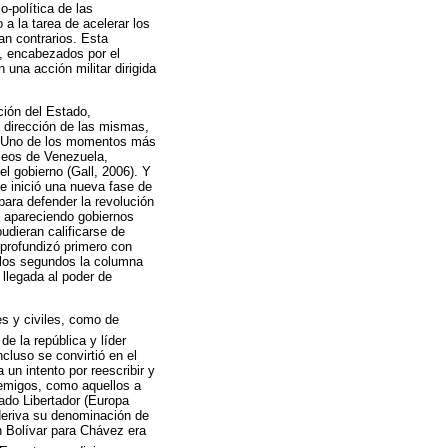
co-política de las
 a la tarea de acelerar los
an contrarios. Esta
, encabezados por el
una acción militar dirigida
ción del Estado,
a dirección de las mismas,
cio. Uno de los momentos más
óleos de Venezuela,
l gobierno (Gall, 2006). Y
e inició una nueva fase de
para defender la revolución
n apareciendo gobiernos
udieran calificarse de
 profundizó primero con
o los segundos la columna
 llegada al poder de
es y civiles, como de
de la república y líder
ncluso se convirtió en el
un intento por reescribir y
enemigos, como aquellos a
ado Libertador (Europa
 deriva su denominación de
ón Bolívar para Chávez era