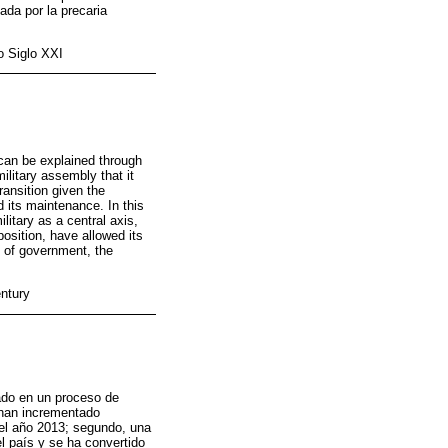
ada por la precaria
mo Siglo XXI
 can be explained through
military assembly that it
transition given the
ed its maintenance. In this
litary as a central axis,
osition, have allowed its
ty of government, the
entury
ado en un proceso de
 han incrementado
 el año 2013; segundo, una
el país y se ha convertido