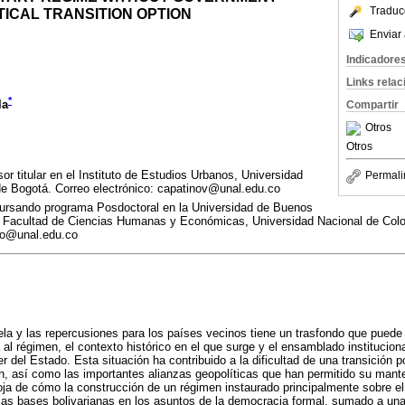
Traduc
TICAL TRANSITION OPTION
Enviar 
Indicadore
Links rela
*
la
Compartir
Otros
Otros
sor titular en el Instituto de Estudios Urbanos, Universidad
Permali
e Bogotá. Correo electrónico: capatinov@unal.edu.co
cursando programa Posdoctoral en la Universidad de Buenos
n la Facultad de Ciencias Humanas y Económicas, Universidad Nacional de Col
rio@unal.edu.co
ela y las repercusiones para los países vecinos tiene un trasfondo que puede 
al régimen, el contexto histórico en el que surge y el ensamblado institucional
 del Estado. Esta situación ha contribuido a la dificultad de una transición pol
en, así como las importantes alianzas geopolíticas que han permitido su mant
oja de cómo la construcción de un régimen instaurado principalmente sobre el
las bases bolivarianas en los asuntos de la democracia formal, sumado a un