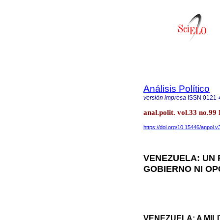
Análisis Político
versión impresa
ISSN
0121-
anal.polit. vol.33 no.9
https://doi.org/10.15446/anpol.
VENEZUELA: UN 
GOBIERNO NI OP
VENEZUELA: A MI