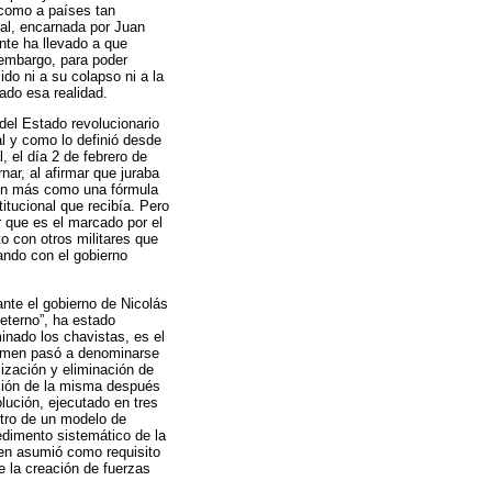
 como a países tan
ial, encarnada por Juan
nte ha llevado a que
 embargo, para poder
ido ni a su colapso ni a la
ado esa realidad.
 del Estado revolucionario
al y como lo definió desde
, el día 2 de febrero de
nar, al afirmar que juraba
ron más como una fórmula
titucional que recibía. Pero
r que es el marcado por el
to con otros militares que
iando con el gobierno
nte el gobierno de Nicolás
eterno”, ha estado
inado los chavistas, es el
égimen pasó a denominarse
lización y eliminación de
zación de la misma después
olución, ejecutado en tres
ntro de un modelo de
dimento sistemático de la
men asumió como requisito
e la creación de fuerzas