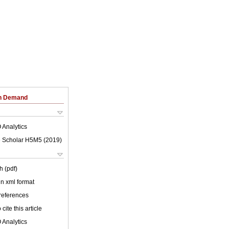
on Demand
 Analytics
 Scholar H5M5 (
2019
)
h (pdf)
 in xml format
 references
cite this article
 Analytics