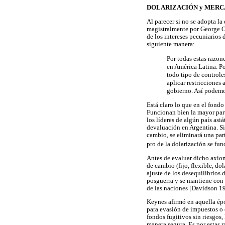
DOLARIZACIÓN y MERC
Al parecer si no se adopta la
magistralmente por George Or
de los intereses pecuniarios 
siguiente manera:
Por todas estas razon
en América Latina. Po
todo tipo de controle
aplicar restricciones
gobierno. Así podemos
Está claro lo que en el fondo
Funcionan bien la mayor part
los líderes de algún país as
devaluación en Argentina. S
cambio, se eliminará una part
pro de la dolarización se fun
Antes de evaluar dicho axiom
de cambio (fijo, flexible, do
ajuste de los desequilibrios 
posguerra y se mantiene con 
de las naciones [Davidson 1
Keynes afirmó en aquella époc
para evasión de impuestos o
fondos fugitivos sin riesgos,
manera segura. Es por estas 