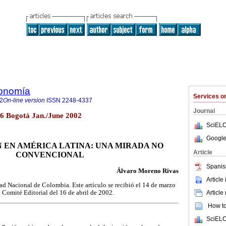
onomía
Services 
2
On-line version
ISSN
2248-4337
Journal
36 Bogotá Jan./June 2002
SciELO
Google
 EN AMÉRICA LATINA: UNA MIRADA NO
Article
CONVENCIONAL
Spanis
Álvaro Moreno Rivas
Article
dad Nacional de Colombia. Este artículo se recibió el 14 de marzo
 Comité Editorial del 16 de abril de 2002.
Article
How to 
SciELO