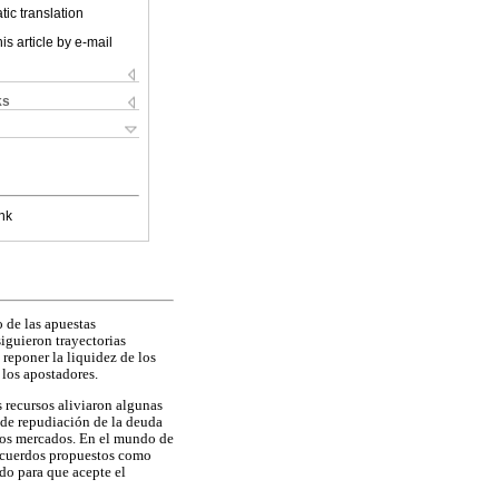
ic translation
is article by e-mail
ks
nk
 de las apuestas
siguieron trayectorias
 reponer la liquidez de los
 los apostadores.
s recursos aliviaron algunas
 de repudiación de la deuda
 los mercados. En el mundo de
s acuerdos propuestos como
do para que acepte el