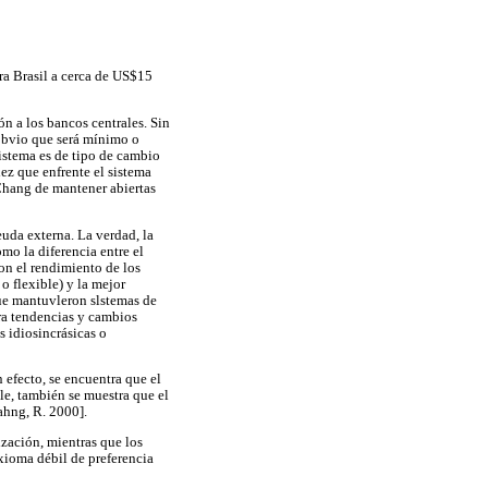
ra Brasil a cerca de US$15
ón a los bancos centrales. Sin
 obvio que será mínimo o
sistema es de tipo de cambio
dez que enfrente el sistema
 Chang de mantener abiertas
euda externa. La verdad, la
mo la diferencia entre el
on el rendimiento de los
o flexible) y la mejor
ue mantuvleron slstemas de
ra tendencias y cambios
s idiosincrásicas o
efecto, se encuentra que el
le, también se muestra que el
ahng, R. 2000].
ización, mientras que los
axioma débil de preferencia