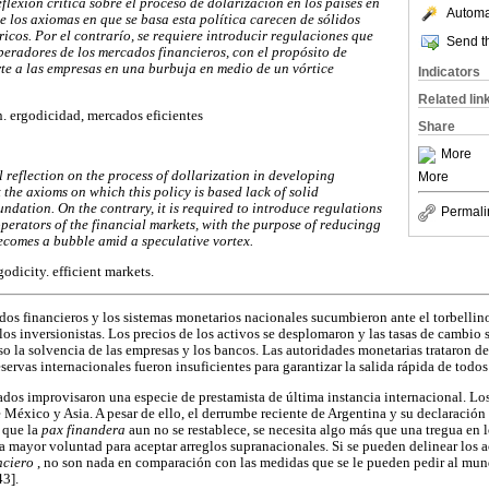
flexión crítica sobre el proceso de dolarización en los países en
Automat
de los axiomas en que se basa esta política carecen de sólidos
icos. Por el contrarío, se requiere introducir regulaciones que
Send th
operadores de los mercados financieros, con el propósito de
rte a las empresas en una burbuja en medio de un vórtice
Indicators
Related lin
n. ergodicidad, mercados eficientes
Share
More
l reflection on the process of dollarization in developing
More
at the axioms on which this policy is based lack of solid
undation. On the contrary, it is required to introduce regulations
Permali
 operators of the financial markets, with the purpose of reducingg
 becomes a bubble amid a speculative vortex.
godicity. efficient markets.
os financieros y los sistemas monetarios nacionales sucumbieron ante el torbellino
los inversionistas. Los precios de los activos se desplomaron y las tasas de cambio 
o la solvencia de las empresas y los bancos. Las autoridades monetarias trataron de
servas internacionales fueron insuficientes para garantizar la salida rápida de todos
lados improvisaron una especie de prestamista de última instancia internacional. Lo
 México y Asia. A pesar de ello, el derrumbe reciente de Argentina y su declaración
 que la
pax finandera
aun no se restablece, se necesita algo más que una tregua en
 una mayor voluntad para aceptar arreglos supranacionales. Si se pueden delinear lo
nciero
, no son nada en comparación con las medidas que se le pueden pedir al mun
43].