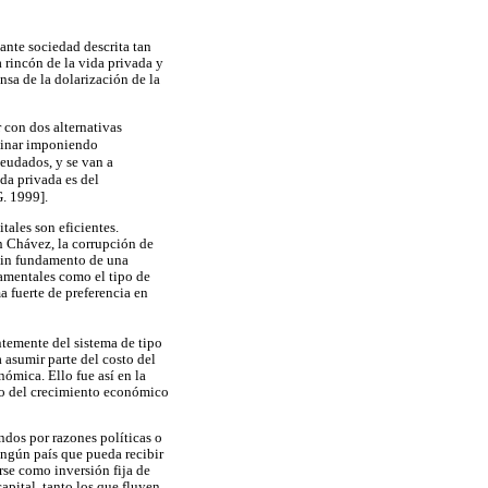
iante sociedad descrita tan
 rincón de la vida privada y
nsa de la dolarización de la
 con dos alternativas
rminar imponiendo
eudados, y se van a
uda privada es del
G. 1999].
tales son eficientes.
n Chávez, la corrupción de
 sin fundamento de una
amentales como el tipo de
a fuerte de preferencia en
ntemente del sistema de tipo
a asumir parte del costo del
nómica. Ello fue así en la
tmo del crecimiento económico
ndos por razones políticas o
ngún país que pueda recibir
rse como inversión fija de
apital, tanto los que fluyen