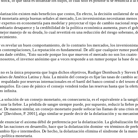
 stock, lo que falta es dolarizar los flujos, lo cual sólo es posible si se renuncia a
larización existen más beneficios que costos, En efecto, la decisión unilateral de u
 monetaria arroja buenas señales al mercado, Los inversionistas necesitaran menos
e expertos en econometría para modelar y proyectar el tipo de cambio nacional respec
ambiario desaparece y la credibilidad de la política económica aumenta, pues el go
mejor manejo de su deuda, lo cual revertirá en una reducción del riesgo soberano, de
recimiento.
es revelar un buen comportamiento, de lo contrario los mercados, los inversionista
n contemplaciones, La reputación es fundamental. De allí que cualquier rumor pued
ra dade crédito, "Esto sucede porque los que mueven el mercado no son los cuatro
 nosotros, el inversor anónimo que a veces responde a un rumor porque la base de 
n no es la única propuesta que logra dichos objetivos, Rudiger Dornbusch y Stev
íses de América Latina y Asia. La misión del consejo es fijar las tasas de cambio a
 respaldado por reservas internacionales en el barril del banco central o del tesoro d
ranquilos. En caso de pánico el consejo venderá todas las reservas hasta que la ofert
o infinita.
 solución de un consejo monetario, en consecuencia, es el equivalente a la sangr
urar la fiebre. La pérdida de sangre siempre puede, por supuesto, reducir la fiebre 
e. De manera similar, un consejo monetario puede sofocar las llamas de una crisis m
 [Davidson, P. 2001], algo similar se puede decir de la dolarización y su mecanis
e enunciar el axioma débil de preferencia por la dolarización. La globalización fina
e las naciones en desarrollo, hace que la dolarización domine -en términos de prefe
cambio fijo e intermedios. De hecho, la dolarización elimina el síndrome de la mano
 política monetaria.