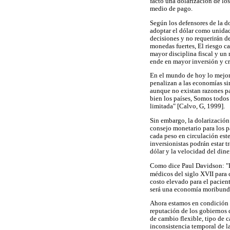
facto una dolarización de los
medio de pago.
Según los defensores de la do
adoptar el dólar como unidad
decisiones y no requerirán d
monedas fuertes, El riesgo c
mayor disciplina fiscal y un 
ende en mayor inversión y c
En el mundo de hoy lo mejor 
penalizan a las economías si
aunque no existan razones pa
bien los países, Somos todos
limitada" [Calvo, G, 1999].
Sin embargo, la dolarizació
consejo monetario para los pa
cada peso en circulación este
inversionistas podrán estar t
dólar y la velocidad del diner
Como dice Paul Davidson: "La
XVII
médicos del siglo
para c
costo elevado para el pacient
será una economía moribunda"
Ahora estamos en condición d
reputación de los gobiernos d
de cambio flexible, tipo de 
inconsistencia temporal de la