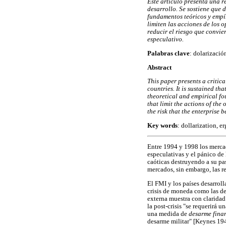
Este artículo presenta una re
desarrollo. Se sostiene que 
fundamentos teóricos y empír
limiten las acciones de los 
reducir el riesgo que convie
especulativo.
Palabras clave
: dolarizació
Abstract
This paper presents a critica
countries. It is sustained th
theoretical and empirical fo
that limit the actions of the
the risk that the enterprise
Key words
: dollarization, er
Entre 1994 y 1998 los mercad
especulativas y el pánico de 
caóticas destruyendo a su pas
mercados, sin embargo, las re
El FMI y los países desarrol
crisis de moneda como las de
externa muestra con claridad
la post-crisis "se requerirá
una medida de
desarme fina
desarme militar" [Keynes 19