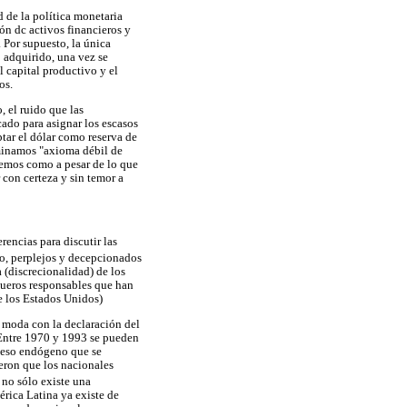
d de la política monetaria
ión dc activos financieros y
 Por supuesto, la única
 adquirido, una vez se
l capital productivo y el
os.
, el ruido que las
ado para asignar los escasos
ptar el dólar como reserva de
ominamos "axioma débil de
eremos como a pesar de lo que
r con certeza y sin temor a
encias para discutir las
llo, perplejos y decepcionados
 (discrecionalidad) de los
nqueros responsables que han
de los Estados Unidos)
e moda con la declaración del
, Entre 1970 y 1993 se pueden
oceso endógeno que se
eron que los nacionales
 no sólo existe una
érica Latina ya existe de