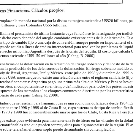
eemplazar la moneda nacional por la divisa extranjera asciende a US$20 billones, pa
 billones y para Colombia US$5 billones.
limina el prestamista de última instancia cuya función se le ha asignado por tradici
e dicho costo depende del arreglo cambiario existente antes de la dolarización. Es
un tipo de cambio fijo o una caja de conversión, aunque puede ser importante si el 
s puede acudir a líneas de crédito internacional para resolver los problemas de liqui
e hecho así lo hizo Argentina después de la crisis del tequila. El costo que calcula
recurso asciende a US$150 millones al año [Cahng, R. 2000].
eneficios de la dolarización en la reducción del riesgo soberano y del costo de la d
ma la predicción de los defensores de la dolarización. El riesgo soberano medido co
dy de Brasil, Argentina, Perú y México -entre julio de 1998 y diciembre de 1999-c
 los USA, muestra que no existe una relación clara entre el régimen cambiario (fijo 
rcados financieros: Argentina pagó una prima más alta que México y Perú países q
ora bien, el comportamiento en el tiempo deñ indicador para todos los países muest
espuesta de los mercados a los choques comunes no discrimina por las característica
biario de cada país [Cahng, R. 2000].
ltados que se reseñan para Panamá, pues es una economía dolarizada desde 1904. En 
perior entre 1998 y 1999 al de Costa Rica, cuyo sistema es de tipo de cambio flexib
re 1970 y 1998 fue considerablemente mayor que los de Chile, Costa Rica y Perú [C
 que existe poca evidencia para mantener una fe de hierro en las virtudes de la dolar
 cuantificables sino que pueden ser muy altos para algunos países de la región. El 
ene sobre telarañas, el menor soplo puede derrumbado sin contemplación.