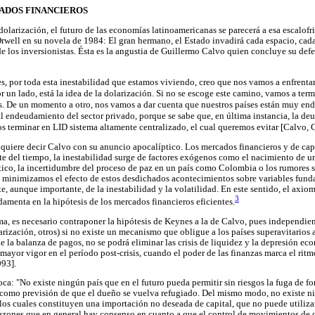
ADOS FINANCIEROS
 dolarización, el futuro de las economías latinoamericanas se parecerá a esa escalofr
well en su novela de 1984: El gran hermano, el Estado invadirá cada espacio, cada
de los inversionistas. Ésta es la angustia de Guillermo Calvo quien concluye su defe
es, por toda esta inestabilidad que estamos viviendo, creo que nos vamos a enfrentar
r un lado, está la idea de la dolarización. Si no se escoge este camino, vamos a te
s. De un momento a otro, nos vamos a dar cuenta que nuestros países están muy end
 al endeudamiento del sector privado, porque se sabe que, en última instancia, la de
 terminar en LID sistema altamente centralizado, el cual queremos evitar [Calvo, 
 quiere decir Calvo con su anuncio apocalíptico. Los mercados financieros y de capi
e del tiempo, la inestabilidad surge de factores exógenos como el nacimiento de u
iático, la incertidumbre del proceso de paz en un país como Colombia o los rumores
i minimizamos el efecto de estos desdichados acontecimientos sobre variables fund
e, aunque importante, de la inestabilidad y la volatilidad. En este sentido, el axiom
3
damenta en la hipótesis de los mercados financieros eficientes.
a, es necesario contraponer la hipótesis de Keynes a la de Calvo, pues independie
larización, otros) si no existe un mecanismo que obligue a los países superavitarios 
de la balanza de pagos, no se podrá eliminar las crisis de liquidez y la depresión eco
mayor vigor en el período post-crisis, cuando el poder de las finanzas marca el ri
993].
a: "No existe ningún país que en el futuro pueda permitir sin riesgos la fuga de fo
 como previsión de que el dueño se vuelva refugiado. Del mismo modo, no existe ni
 los cuales constituyen una importación no deseada de capital, que no puede utiliza
razones que en general hay consenso en cuanto a que el control de movimientos de c