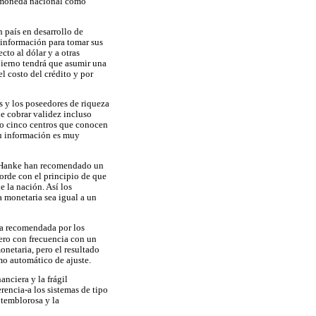
 la moneda nacional como
n país en desarrollo de
 información para tomar sus
to al dólar y a otras
bierno tendrá que asumir una
l costo del crédito y por
s y los poseedores de riqueza
e cobrar validez incluso
 o cinco centros que conocen
su información es muy
en Hanke han recomendado un
corde con el principio de que
e la nación. Así los
a monetaria sea igual a un
ía recomendada por los
pero con frecuencia con un
onetaria, pero el resultado
mo automático de ajuste.
nciera y la frágil
rencia-a los sistemas de tipo
 temblorosa y la