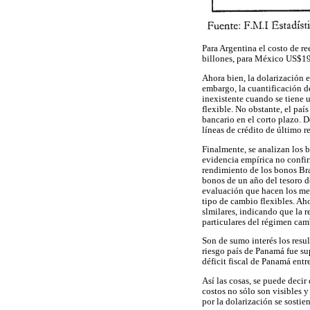
Para Argentina el costo de r
billones, para México US$19
Ahora bien, la dolarización e
embargo, la cuantificación d
inexistente cuando se tiene 
flexible. No obstante, el paí
bancario en el corto plazo. D
líneas de crédito de último 
Finalmente, se analizan los b
evidencia empírica no confir
rendimiento de los bonos Bra
bonos de un año del tesoro de
evaluación que hacen los me
tipo de cambio flexibles. Ah
slmilares, indicando que la r
particulares del régimen cam
Son de sumo interés los resu
riesgo país de Panamá fue su
déficit fiscal de Panamá ent
Así las cosas, se puede decir
costos no sólo son visibles y
por la dolarización se sosti