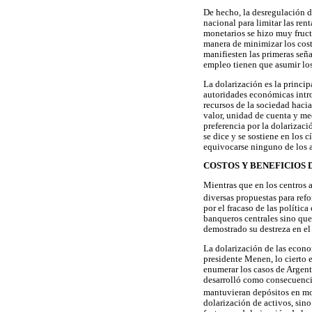
De hecho, la desregulación de
nacional para limitar las ren
monetarios se hizo muy fructí
manera de minimizar los cost
manifiesten las primeras señ
empleo tienen que asumir los
La dolarización es la princip
autoridades económicas intro
recursos de la sociedad hacia
valor, unidad de cuenta y m
preferencia por la dolarizac
se dice y se sostiene en los 
equivocarse ninguno de los 
COSTOS Y BENEFICIOS 
Mientras que en los centros 
diversas propuestas para ref
por el fracaso de las polític
banqueros centrales sino que
demostrado su destreza en el 
La dolarización de las econo
presidente Menen, lo cierto 
enumerar los casos de Argent
desarrolló como consecuencia
mantuvieran depósitos en mo
dolarización de activos, sino