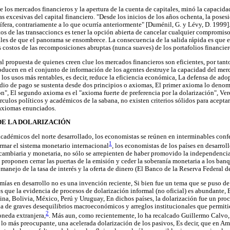
 los mercados financieros y la apertura de la cuenta de capitales, minó la capacida
tas excesivas del capital financiero. "Desde los inicios de los años ochenta, la poses
fera, contrariamente a lo que ocurría anteriormente" [Duménil, G. y Lévy, D. 1999].
os de las transaccioncs es tener la opción abierta de cancelar cualquier compromiso
ales de que el panorama se ensombrece. La consecuencia de la salida rápida es que e
 costos de las recomposiciones abruptas (nunca suaves) de los portafolios financier
al propuesta de quienes creen clue los mercados financieros son eficientes, por tanto
ducen en el conjunto de información de los agentes destruye la capacidad del merc
 los usos más rentables, es decir, reduce la eficiencia económica, La defensa de ado
edio de pago se sustenta desde dos principios o axiomas, El primer axioma lo den
ión", El segundo axioma es el "axioma fuerte de preferencia por la dolarización", V
círculos políticos y académicos de la sabana, no existen criterios sólidos para acepta
axiomas enunciados.
DE LA DOLARIZACIÓN
académicos del norte desarrollado, los economistas se reúnen en interminables confer
1
ormar el sistema monetario internacional
, los economistas de los países en desarro
a cambiaria y monetaria, no sólo se arrepienten de haber promovido la independencia
 proponen cerrar las puertas de la emisión y ceder la soberanía monetaria a los ba
manejo de la tasa de interés y la oferta de dinero (El Banco de la Reserva Federal 
mías en desarrollo no es una invención reciente, Si bien fue un tema que se puso d
es que la evidencia de procesos de dolarización informal (no oficial) es abundante
ina, Bolivia, México, Perú y Uruguay, En dichos países, la dolarización fue un pr
 de graves desequilibrios macroeconómicos y arreglos institucionales que permiti
2
neda extranjera,
. Más aun, como recientemente, lo ha recalcado Guillermo Calvo,
 lo más preocupante, una acelerada dolarización de los pasivos, Es decir, que en Am