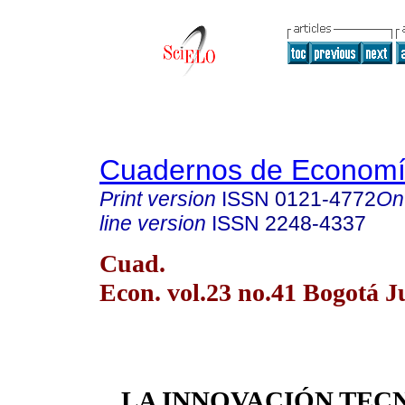
Cuadernos de Econom
Print version
ISSN
0121-4772
On
line version
ISSN
2248-4337
Cuad.
Econ. vol.23 no.41 Bogotá J
LA INNOVACIÓN TE