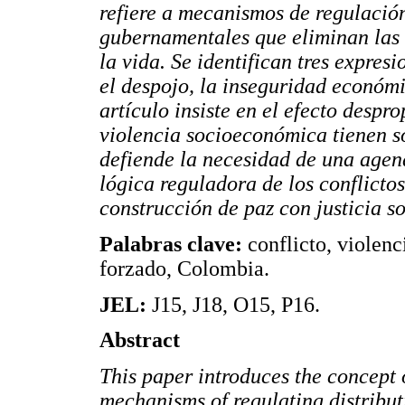
refiere a mecanismos de regulación 
gubernamentales que eliminan las 
la vida. Se identifican tres expres
el despojo, la inseguridad económ
artículo insiste en el efecto desp
violencia socioeconómica tienen s
defiende la necesidad de una age
lógica reguladora de los conflictos
construcción de paz con justicia s
Palabras clave:
conflicto, violen
forzado, Colombia.
JEL:
J15, J18, O15, P16.
Abstract
This paper introduces the concept 
mechanisms of regulating distribut