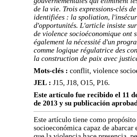
gouvernementales qui éliminent les
de la vie. Trois expressions-clés d
identifiées : la spoliation, l'insé
d'opportunités. L'article insiste su
de violence socioéconomique ont su
également la nécessité d'un prog
comme logique régulatrice des confl
la construction de paix avec justi
Mots-clés :
conflit, violence soci
JEL :
J15, J18, O15, P16.
Este artículo fue recibido el 11 d
de 2013 y su publicación aprobad
Este artículo tiene como propósito
socioeconómica capaz de abarcar el
que la violencia hace presencia, p