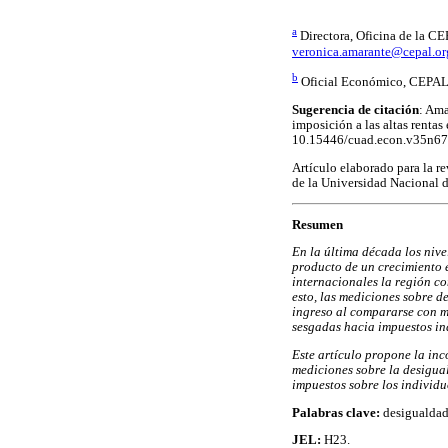
a
Directora, Oficina de la C
veronica.amarante@cepal.or
b
Oficial Económico, CEPAL,
Sugerencia de citación
: Ama
imposición a las altas renta
10.15446/cuad.econ.v35n67
Artículo elaborado para la r
de la Universidad Nacional 
Resumen
En la última década los nive
producto de un crecimiento 
internacionales la región c
esto, las mediciones sobre d
ingreso al compararse con me
sesgadas hacia impuestos ind
Este artículo propone la inc
mediciones sobre la desigual
impuestos sobre los individu
Palabras clave:
desigualdad,
JEL:
H23.