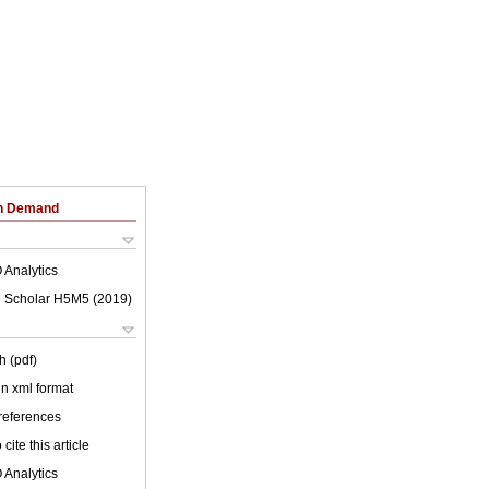
on Demand
 Analytics
 Scholar H5M5 (
2019
)
h (pdf)
 in xml format
 references
cite this article
 Analytics