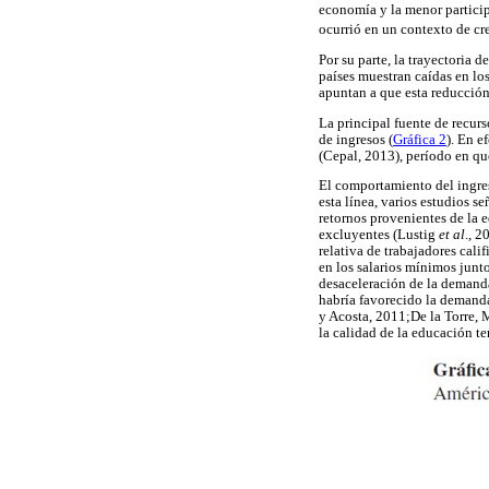
economía y la menor participa
ocurrió en un contexto de c
Por su parte, la trayectoria
países muestran caídas en los
apuntan a que esta reducción
La principal fuente de recurs
de ingresos (
Gráfica 2
). En e
(Cepal, 2013), período en q
El comportamiento del ingreso
esta línea, varios estudios s
retornos provenientes de la e
excluyentes (Lustig
et al
., 2
relativa de trabajadores cal
en los salarios mínimos junto
desaceleración de la demanda 
habría favorecido la demanda 
y Acosta, 2011;De la Torre, 
la calidad de la educación t