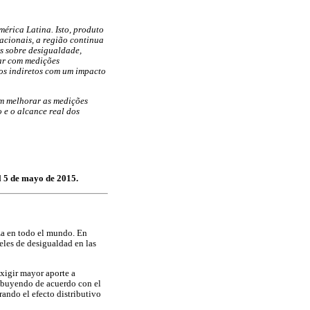
mérica Latina. Isto, produto
acionais, a região continua
es sobre desigualdade,
rar com medições
tos indiretos com um impacto
am melhorar as medições
e o alcance real dos
el 5 de mayo de 2015.
rza en todo el mundo. En
veles de desigualdad en las
exigir mayor aporte a
ribuyendo de acuerdo con el
rando el efecto distributivo