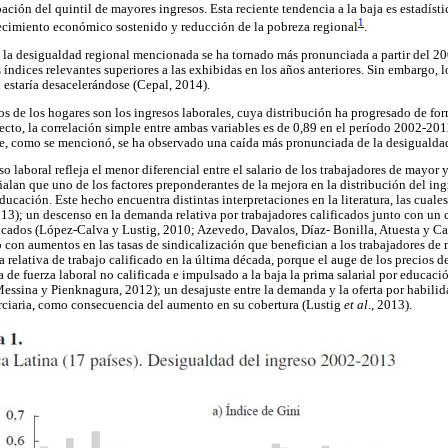
ción del quintil de mayores ingresos. Esta reciente tendencia a la baja es estadíst
1
recimiento económico sostenido y reducción de la pobreza regional
.
 de la desigualdad regional mencionada se ha tornado más pronunciada a partir del 2
 índices relevantes superiores a las exhibidas en los años anteriores. Sin embargo, l
 estaría desacelerándose (Cepal, 2014).
os de los hogares son los ingresos laborales, cuya distribución ha progresado de for
fecto, la correlación simple entre ambas variables es de 0,89 en el período 2002-2
ue, como se mencionó, se ha observado una caída más pronunciada de la desigualdad
 laboral refleja el menor diferencial entre el salario de los trabajadores de mayor 
eñalan que uno de los factores preponderantes de la mejora en la distribución del ing
ducación. Este hecho encuentra distintas interpretaciones en la literatura, las cua
013); un descenso en la demanda relativa por trabajadores calificados junto con un 
ificados (López-Calva y Lustig, 2010; Azevedo, Davalos, Díaz- Bonilla, Atuesta y C
 con aumentos en las tasas de sindicalización que benefician a los trabajadores de 
relativa de trabajo calificado en la última década, porque el auge de los precios d
de fuerza laboral no calificada e impulsado a la baja la prima salarial por educaci
Messina y Pienknagura, 2012); un desajuste entre la demanda y la oferta por habili
erciaria, como consecuencia del aumento en su cobertura (Lustig
et al
., 2013).