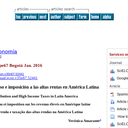
onomía
Services 
2
Journal
spe67 Bogotá Jan. 2016
SciELO
econ.v35n67.52441
/cuad.econ.v35n67.52441
Google
Article
so e imposición a las altas rentas en América Latina
Spanis
ibution and High Income Taxes in Latin America
Article
u et imposition sur les revenus élevés en Amérique latine
Article
 renda e taxação das altas rendas na América Latina
How to 
a
Verónica Amarante
SciELO