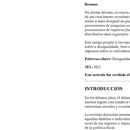
Resumo
Na última década, os níveis 
de um crescimento econômico
sendo a mais desigual do pl
provenientes de pesquisas n
provenientes de registros fi
distributivo mais regressivo.
Este artigo propõe a incorp
sobre a desigualdade, bem c
impostos sobre os indivíduo
Palavras-chave:
Desigualdad
JEL:
H23.
Este artículo fue recibido e
INTRODUCCIÓN
En los últimos años, el deba
nuestra región esta temática 
estructuras sociales y econó
La reciente discusión interna
aquellas familias o individu
nivel de sus ingresos y rique
de la política fiscal.