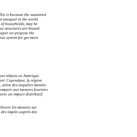
This is because the sustained
st unequal in the world
s of households, may be
x structures are biased
 paper we propose the
 tax system for get more
ment réduits en Amérique
eté. Cependant, la région
ue, selon des enquêtes menées
 compare aux mesures fournies
 avec un impact distributif
éliorer les mesures sur
e des impôts auprès des