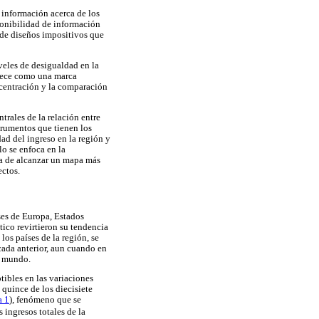
e información acerca de los
ponibilidad de información
) de diseños impositivos que
veles de desigualdad en la
arece como una marca
ncentración y la comparación
ntrales de la relación entre
strumentos que tienen los
dad del ingreso en la región y
lo se enfoca en la
ra de alcanzar un mapa más
ectos.
ses de Europa, Estados
tico revirtieron su tendencia
los países de la región, se
cada anterior, aun cuando en
l mundo.
ibles en las variaciones
quince de los diecisiete
a 1
), fenómeno que se
s ingresos totales de la