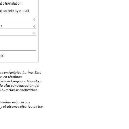
ic translation
is article by e-mail
ks
nk
nte en América Latina. Esto
e, en términos
ción del ingreso. Aunado a
la alta concentración del
ributarias se encuentran
permitan mejorar las
 el alcance efectivo de los