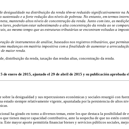
de desigualdade na distribuição da renda têm-se reduzido significativamente na A
 sustentado e a forte redução dos níveis de pobreza. No entanto, em termos intern
aneta, mantendo altos níveis de concentração da renda. Junto com isto, as mediçõ
os lares, poderiam estar subestimando a alta concentração da renda ao se compa
scais, ao mesmo tempo que as estruturas tributárias se encontram voltadas a impos
oração de instrumentos de análise, baseados nos registros tributários, que permit
omo mudanças em matéria impositiva com a finalidade de aumentar a arrecadação 
s de maior renda.
e, distribuição da renda, taxação das rendas altas, concentração da renda.
l 5 de enero de 2015, ajustado el 29 de abril de 2015 y su publicación aprobada 
te sobre la desigualdad y sus repercusiones económicas y sociales resurgió con fue
ha estado siempre relativamente vigente, apuntalada por la persistencia de altos ni
micas.
cional ha girado en torno a diversos temas, entre los que destaca la posibilidad de 
os que tienen mayor capacidad contributiva, ante la sospecha de que no estén cont
za. Este mayor aporte permitiría financiar bienes y servicios públicos sociales, mejo