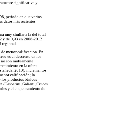
icamente significativa y
008, período en que varios
os datos más recientes
ma muy similar a la del total
012 y de 0,93 en 2008-2012
 regional.
y de menor calificación. En
reso es el descenso en los
les no son mutuamente
crecimiento en la oferta
astañeda, 2013); incrementos
menor calificación; la
e los productos básicos
ón (Gasparini, Galiani, Cruces
dades y el empeoramiento de