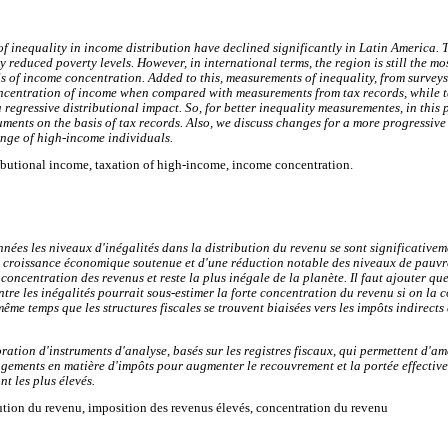
 of inequality in income distribution have declined significantly in Latin America. 
reduced poverty levels. However, in international terms, the region is still the mo
s of income concentration. Added to this, measurements of inequality, from survey
ncentration of income when compared with measurements from tax records, while ta
a regressive distributional impact. So, for better inequality measurementes, in this
uments on the basis of tax records. Also, we discuss changes for a more progressive
ange of high-income individuals.
ributional income, taxation of high-income, income concentration.
nnées les niveaux d'inégalités dans la distribution du revenu se sont significative
une croissance économique soutenue et d'une réduction notable des niveaux de pauvr
concentration des revenus et reste la plus inégale de la planète. Il faut ajouter q
ontre les inégalités pourrait sous-estimer la forte concentration du revenu si on la
 même temps que les structures fiscales se trouvent biaisées vers les impôts indirects
ration d'instruments d'analyse, basés sur les registres fiscaux, qui permettent d'am
angements en matière d'impôts pour augmenter le recouvrement et la portée effectiv
nt les plus élevés.
bution du revenu, imposition des revenus élevés, concentration du revenu