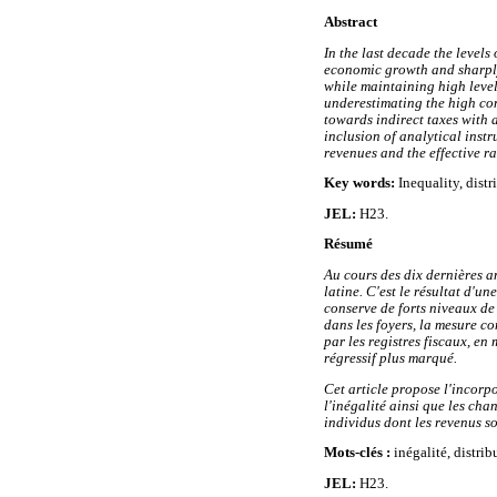
Abstract
In the last decade the levels
economic growth and sharply 
while maintaining high level
underestimating the high co
towards indirect taxes with 
inclusion of analytical instr
revenues and the effective r
Key words:
Inequality, dist
JEL:
H23.
Résumé
Au cours des dix dernières a
latine. C'est le résultat d'
conserve de forts niveaux de 
dans les foyers, la mesure c
par les registres fiscaux, en
régressif plus marqué.
Cet article propose l'incorpo
l'inégalité ainsi que les ch
individus dont les revenus so
Mots-clés :
inégalité, distri
JEL:
H23.