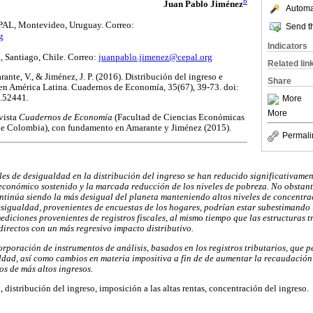
b
Juan Pablo Jiménez
Automat
EPAL, Montevideo, Uruguay. Correo:
Send th
g
Indicators
 Santiago, Chile. Correo:
juanpablo.jimenez@cepal.org
Related lin
rante, V., & Jiménez, J. P. (2016). Distribución del ingreso e
Share
s en América Latina. Cuadernos de Economía, 35(67), 39-73. doi:
.52441.
More
More
evista
Cuadernos de Economía
(Facultad de Ciencias Económicas
de Colombia), con fundamento en Amarante y Jiménez (2015).
Permali
les de desigualdad en la distribución del ingreso se han reducido significativame
económico sostenido y la marcada reducción de los niveles de pobreza. No obstant
ontinúa siendo la más desigual del planeta manteniendo altos niveles de concentra
esigualdad, provenientes de encuestas de los hogares, podrían estar subestimando 
diciones provenientes de registros fiscales, al mismo tiempo que las estructuras t
irectos con un más regresivo impacto distributivo.
orporación de instrumentos de análisis, basados en los registros tributarios, que 
dad, así como cambios en materia impositiva a fin de de aumentar la recaudación y
os de más altos ingresos.
 distribución del ingreso, imposición a las altas rentas, concentración del ingreso.