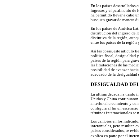
En los países desarrollados e
ingresos y el patrimonio de 
ha permitido llevar a cabo un
busquen gravar de manera dife
En los países de América Lat
distribución del ingreso de 
distintiva de la región, aun
entre los países de la región 
Así las cosas, este artículo 
política fiscal, desigualdad 
países de la región para grava
las limitaciones de las medic
posibilidad de avanzar hacia
adecuado de la desigualdad e
DESIGUALDAD DEL
La última década ha traído i
Unidos y China continuaron c
anterior al crecimiento y com
configura al fin un escenari
términos internacionales se 
Los cambios en los indicador
interanuales, pero resultan 
países considerados, se evide
explica en parte por el increm