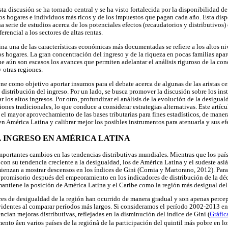
sta discusión se ha tornado central y se ha visto fortalecida por la disponibilidad d
los hogares e individuos más ricos y de los impuestos que pagan cada año. Esta dis
a serie de estudios acerca de los potenciales efectos (recaudatorios y distributivos
rencial a los sectores de altas rentas.
ina una de las características económicas más documentadas se refiere a los altos ni
los hogares. La gran concentración del ingreso y de la riqueza en pocas familias ap
que aún son escasos los avances que permiten adelantar el análisis riguroso de la co
y otras regiones.
tiene como objetivo aportar insumos para el debate acerca de algunas de las aristas ce
y distribución del ingreso. Por un lado, se busca promover la discusión sobre los in
r los altos ingresos. Por otro, profundizar el análisis de la evolución de la desigual
iones tradicionales, lo que conduce a considerar estrategias alternativas. Este artícu
 el mayor aprovechamiento de las bases tributarias para fines estadísticos, de mane
n América Latina y calibrar mejor los posibles instrumentos para atenuarla y sus ef
 INGRESO EN AMÉRICA LATINA
mportantes cambios en las tendencias distributivas mundiales. Mientras que los paí
on su tendencia creciente a la desigualdad, los de América Latina y el sudeste asiá
ienzan a mostrar descensos en los índices de Gini (Cornia y Martorano, 2012). Para 
o promisorio después del empeoramiento en los indicadores de distribución de la dé
mantiene la posición de América Latina y el Caribe como la región más desigual de
es de desigualdad de la región han ocurrido de manera gradual y son apenas percept
evidentes al comparar períodos más largos. Si consideramos el período 2002-2013 en 
ncian mejoras distributivas, reflejadas en la disminución del índice de Gini (
Gráfic
ento âen varios países de la regiónâ de la participación del quintil más pobre en lo