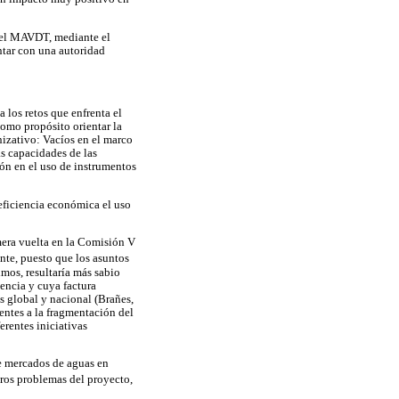
 del MAVDT, mediante el
ontar con una autoridad
 los retos que enfrenta el
como propósito orientar la
anizativo: Vacíos en el marco
as capacidades de las
ión en el uso de instrumentos
neficiencia económica el uso
mera vuelta en la Comisión V
ente, puesto que los asuntos
imos, resultaría más sabio
encia y cuya factura
os global y nacional (Brañes,
rentes a la fragmentación del
erentes iniciativas
de mercados de aguas en
tros problemas del proyecto,