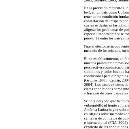
2005; Solanes, 2005; Solane
En la previsión referente a la
ley), en un país como Colomb
tener como condición fundame
constatación del respeto por 
cuales se destacan las minor
aligerar los problemas de po
especial importancia si se t
puesto 11 entre los países m
Para el efecto, sería conveni
mercado de los mismos, incid
El no establecimiento, en fo
muchos países problemas soci
perspectiva económica, o han
sido duras y todos los que ha
condiciones para otorgar las
(Getches, 2005; Cantin, 2004
2004). Los casos exitosos d
claras condiciones como uno 
y fracasos de otros países no
Se ha subrayado que la no ex
vulnerabilidad frente a inter
América Latina hayan sido c
en litigios sobre mercados 
centenar de contratos de con
e internacional (FNA, 2005).
explícito de las condiciones 