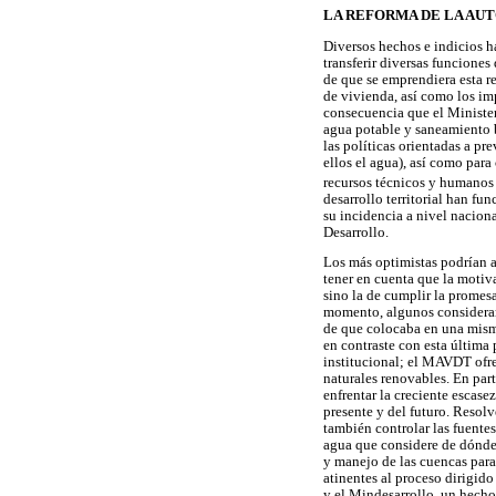
LA REFORMA DE LA AU
Diversos hechos e indicios ha
transferir diversas funcione
de que se emprendiera esta re
de vivienda, así como los imp
consecuencia que el Minister
agua potable y saneamiento bá
las políticas orientadas a pr
ellos el agua), así como para
recursos técnicos y humanos 
desarrollo territorial han f
su incidencia a nivel nacion
Desarrollo.
Los más optimistas podrían ar
tener en cuenta que la motiv
sino la de cumplir la promes
momento, algunos consideraro
de que colocaba en una misma 
en contraste con esta última
institucional; el MAVDT ofre
naturales renovables. En part
enfrentar la creciente escase
presente y del futuro. Resol
también controlar las fuente
agua que considere de dónde 
y manejo de las cuencas para
atinentes al proceso dirigido
y el Mindesarrollo, un hecho