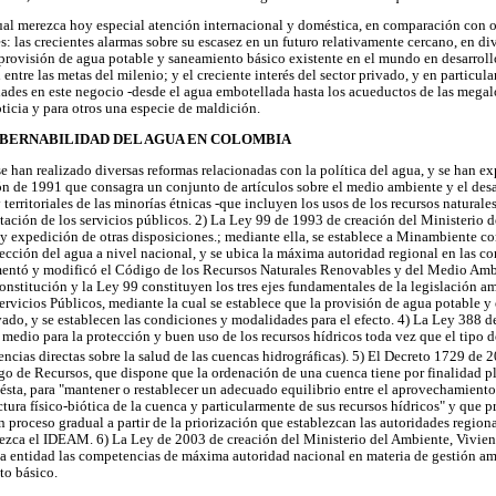
ual merezca hoy especial atención internacional y doméstica, en comparación con o
es: las crecientes alarmas sobre su escasez en un futuro relativamente cercano, en di
la provisión de agua potable y saneamiento básico existente en el mundo en desarroll
 entre las metas del milenio; y el creciente interés del sector privado, y en particula
dades en este negocio -desde el agua embotellada hasta los acueductos de las megal
ticia y para otros una especie de maldición.
OBERNABILIDAD DEL AGUA EN COLOMBIA
se han realizado diversas reformas relacionadas con la política del agua, y se han 
ión de 1991 que consagra un conjunto de artículos sobre el medio ambiente y el desa
y territoriales de las minorías étnicas -que incluyen los usos de los recursos natural
estación de los servicios públicos. 2) La Ley 99 de 1993 de creación del Ministerio
 expedición de otras disposiciones.; mediante ella, se establece a Minambiente com
tección del agua a nivel nacional, y se ubica la máxima autoridad regional en las 
mentó y modificó el Código de los Recursos Naturales Renovables y del Medio Amb
nstitución y la Ley 99 constituyen los tres ejes fundamentales de la legislación a
rvicios Públicos, mediante la cual se establece que la provisión de agua potable 
rivado, y se establecen las condiciones y modalidades para el efecto. 4) La Ley 388
n medio para la protección y buen uso de los recursos hídricos toda vez que el tipo 
uencias directas sobre la salud de las cuencas hidrográficas). 5) El Decreto 1729 de 
go de Recursos, que dispone que la ordenación de una cuenca tiene por finalidad p
e ésta, para "mantener o restablecer un adecuado equilibrio entre el aprovechamient
ctura físico-biótica de la cuenca y particularmente de sus recursos hídricos" y que p
roceso gradual a partir de la priorización que establezcan las autoridades regionale
blezca el IDEAM. 6) La Ley de 2003 de creación del Ministerio del Ambiente, Viviend
a entidad las competencias de máxima autoridad nacional en materia de gestión am
to básico.