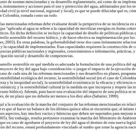
njunto de normas mencionadas y su desarrollo reglamentario, así como de su impleme
s, instrumentos y acciones para el uso y protección del agua, adelantados por los s
edad civil (a nivel nacional, regional y local), es que se puede dilucidar qué es, c
a en Colombia, tomada como un todo.
e las mencionadas reformas debe evaluarse desde la perspectiva de su incidencia en 
ue "aplicada al agua se refiere a la capacidad de movilizar energías en forma coher
dricos. En dicha definición se incluye la capacidad de diseño de políticas públicas
rrollo sostenible del recurso hídrico, y de hacer efectiva su implementación por los 
es, 2003). En otras palabras, la gobernabilidad tiene dos caras íntimamente relacio
 y la capacidad de implementarlas. Esas capacidades requieren la construcción de c
agencias públicas nacionales y regionales, conocimientos e información, prácticas, 
cipación social y desarrollo de competencias.
sarrollo sostenible en qué medida es adecuada la formulación de una política del a
royecto de ley del agua bajo consideración- o juzgar el impacto de la ejecución de 
aso de cada una de las reformas mencionadas y sus desarrollos en planes, programas,
stenibilidad ecológica del recurso; la sostenibilidad social (en el caso de Colombi
reza y la inequidad social); la sostenibilidad económica (o la eficacia y eficiencia c
nómico); y la sostenibilidad cultural (o la medida en que incorpora y respete las tr
ecurso hídrico). Además, para hacer una evaluación del impacto de una política se r
es, de un plazo que no debería ser menos a los diez años (Sabatier, 1999).
uí a la evaluación de la marcha del conjunto de las reformas mencionadas en relac
 es que al hacer un balance de los últimos quince años se encuentra que, al mismo
sos aspectos, hay muchos vacíos y falencias que deben ser superados para mejorar 
05). Sin embargo, resulta pertinente examinar la marcha del Ministerio de Ambient
que en caso de aprobarse el proyecto de ley del agua el destino de esta nueva legis
tión del recurso, estará profundamente vinculado al rumbo que tome la agencia naci