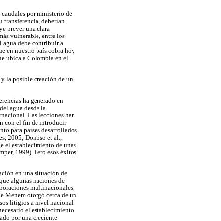
os caudales por ministerio de
 transferencia, deberían
ye prever una clara
más vulnerable, entre los
l agua debe contribuir a
ue en nuestro país cobra hoy
que ubica a Colombia en el
 y la posible creación de un
ferencias ha generado en
del agua desde la
rnacional. Las lecciones han
n con el fin de introducir
nto para países desarrollados
s, 2005; Donoso et al.,
e el establecimiento de unas
mper, 1999). Pero esos éxitos
ación en una situación de
a que algunas naciones de
poraciones multinacionales,
 de Menem otorgó cerca de un
os litigios a nivel nacional
necesario el establecimiento
zado por una creciente