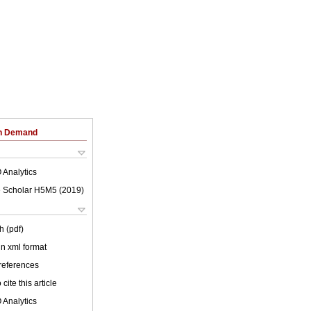
on Demand
 Analytics
 Scholar H5M5 (
2019
)
h (pdf)
 in xml format
 references
cite this article
 Analytics