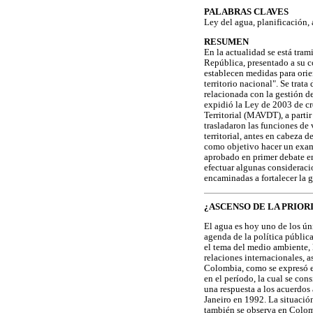
PALABRAS CLAVES
Ley del agua, planificación, 
RESUMEN
En la actualidad se está tra
República, presentado a su c
establecen medidas para orien
territorio nacional". Se trat
relacionada con la gestión d
expidió la Ley de 2003 de cr
Territorial (MAVDT), a partir
trasladaron las funciones de
territorial, antes en cabeza 
como objetivo hacer un exame
aprobado en primer debate e
efectuar algunas considerac
encaminadas a fortalecer la 
¿ASCENSO DE LA PRIOR
El agua es hoy uno de los ún
agenda de la política pública
el tema del medio ambiente, l
relaciones internacionales, a
Colombia, como se expresó en
en el período, la cual se con
una respuesta a los acuerdos
Janeiro en 1992. La situació
también se observa en Colomb