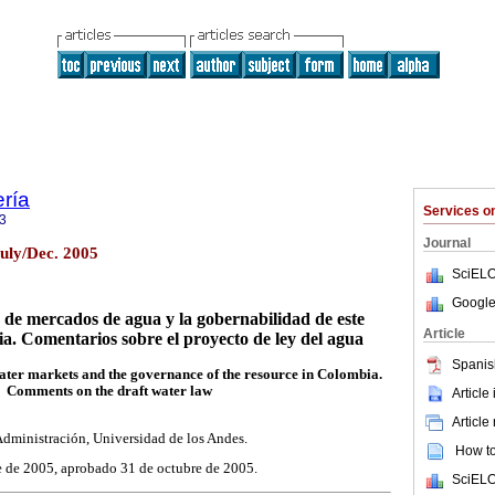
ería
Services 
3
Journal
July/Dec. 2005
SciELO
Google
 de mercados de agua y la gobernabilidad de este
Article
a. Comentarios sobre el proyecto de ley del agua
Spanis
water markets and the governance of the resource in Colombia.
Comments on the draft water law
Article
Article
 Administración, Universidad de los Andes.
How to 
e de 2005, aprobado 31 de octubre de 2005.
SciELO