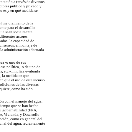
ntación a través de diversos
ectores público y privado y
ómo es y en qué medida se
el mejoramiento de la
ente para el desarrollo
 que sean socialmente
diferentes actores
nadas: la capacidad de
onsensos, el montaje de
y la administración adecuada
gua -o uno de sus
esa política, -o de uno de
 etc.-, implica evaluarla
a, la medida en que
on que el uso de este recurso
adiciones de las diversas
equiere, como ha sido
ión con el manejo del agua.
 tiempo que se han hecho
su gobernabilidad (FNA,
e, Vivienda, y Desarrollo
lación, como en general del
onal del agua, recientemente