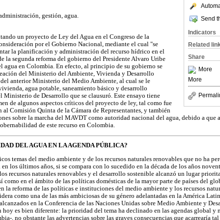
Automat
administración, gestión, agua.
Send th
Indicators
mitando un proyecto de Ley del Agua en el Congreso de la
onsideración por el Gobierno Nacional, mediante el cual "se
Related lin
tar la planificación y administración del recurso hídrico en el
Share
a de la segunda reforma del gobierno del Presidente Alvaro Uribe
el agua en Colombia. En efecto, al principio de su gobierno se
More
eación del Ministerio del Ambiente, Vivienda y Desarrollo
More
 del anterior Ministerio del Medio Ambiente, al cual se le
 vivienda, agua potable, saneamiento básico y desarrollo
Permali
del Ministerio de Desarrollo que se clausuró. Este ensayo tiene
n de algunos aspectos críticos del proyecto de ley, tal como fue
n al Comisión Quinta de la Cámara de Representantes, y también
iones sobre la marcha del MAVDT como autoridad nacional del agua, debido a que 
gobernabilidad de este recurso en Colombia.
IDAD DEL AGUA EN LA AGENDA PÚBLICA?
icos temas del medio ambiente y de los recursos naturales renovables que no ha pe
 en los últimos años, si se compara con lo sucedido en la década de los años novent
os recursos naturales renovables y el desarrollo sostenible alcanzó un lugar priorita
sí como en el ámbito de las políticas domésticas de la mayor parte de países del glo
 la reforma de las políticas e instituciones del medio ambiente y los recursos natu
sidera como una de las más ambiciosas de su género adelantadas en la América Latina
 alcanzados en la Conferencia de las Naciones Unidas sobre Medio Ambiente y Desar
n hoy es bien diferente: la prioridad del tema ha declinado en las agendas global 
ia-, no obstante las advertencias sobre las graves consecuencias que acarrearía tal