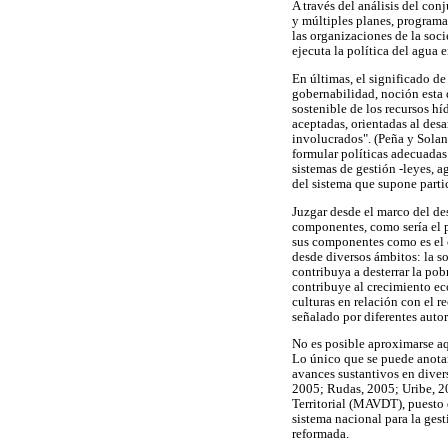
A través del análisis del co
y múltiples planes, programa
las organizaciones de la soci
ejecuta la política del agu
En últimas, el significado d
gobernabilidad, noción esta q
sostenible de los recursos hí
aceptadas, orientadas al desa
involucrados". (Peña y Solan
formular políticas adecuadas
sistemas de gestión -leyes, 
del sistema que supone parti
Juzgar desde el marco del de
componentes, como sería el p
sus componentes como es el c
desde diversos ámbitos: la so
contribuya a desterrar la pob
contribuye al crecimiento eco
culturas en relación con el r
señalado por diferentes autor
No es posible aproximarse aq
Lo único que se puede anotar
avances sustantivos en diver
2005; Rudas, 2005; Uribe, 20
Territorial (MAVDT), puesto 
sistema nacional para la ges
reformada.