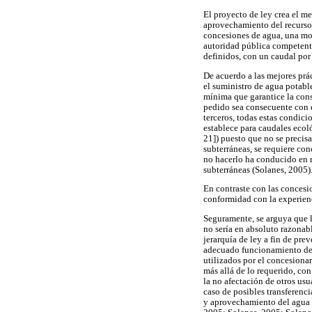
El proyecto de ley crea el me
aprovechamiento del recurso h
concesiones de agua, una mod
autoridad pública competente
definidos, con un caudal por
De acuerdo a las mejores prá
el suministro de agua potable
mínima que garantice la cons
pedido sea consecuente con e
terceros, todas estas condici
establece para caudales ecol
21]) puesto que no se precisa
subterráneas, se requiere con
no hacerlo ha conducido en m
subterráneas (Solanes, 2005)
En contraste con las concesi
conformidad con la experien
Seguramente, se arguya que l
no sería en absoluto razonab
jerarquía de ley a fin de prev
adecuado funcionamiento de u
utilizados por el concesionar
más allá de lo requerido, con
la no afectación de otros usu
caso de posibles transferenci
y aprovechamiento del agua e