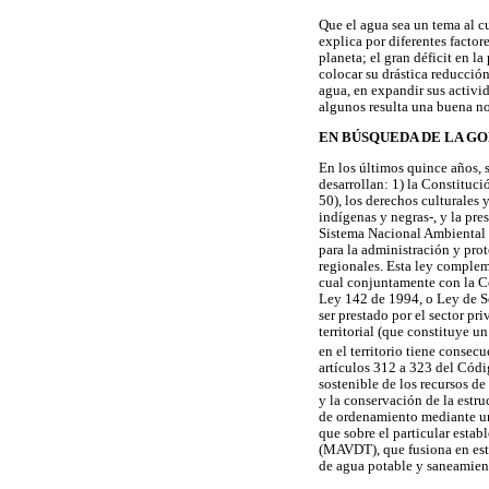
Que el agua sea un tema al c
explica por diferentes factor
planeta; el gran déficit en 
colocar su drástica reducción
agua, en expandir sus activi
algunos resulta una buena no
EN BÚSQUEDA DE LA G
En los últimos quince años, 
desarrollan: 1) la Constituc
50), los derechos culturales 
indígenas y negras-, y la pr
Sistema Nacional Ambiental y
para la administración y pro
regionales. Esta ley comple
cual conjuntamente con la Co
Ley 142 de 1994, o Ley de Se
ser prestado por el sector p
territorial (que constituye u
en el territorio tiene consec
artículos 312 a 323 del Códi
sostenible de los recursos d
y la conservación de la estru
de ordenamiento mediante un p
que sobre el particular esta
(MAVDT), que fusiona en est
de agua potable y saneamien