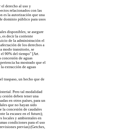
 el derecho al uso y
pectos relacionados con las
n es la autorización que una
 de dominio público para usos
ales disponibles; se asegure
 es decir la corriente
icio de la administración el
 afectación de los derechos a
 a modo transitorio, se
 el 90% del tiempo" [Art.
na concesión de aguas
experiencia ha mostrado que el
 la extracción de aguas
el traspaso, un hecho que de
sterial. Pero tal modalidad
su cesión deben tener una
nadas en otros países, para un
dales que no hayan sido
ite la concesión de caudales
te la escasez en el futuro);
es locales y ambientales en
ismas condiciones para el uso
revisiones previas) (Getches,