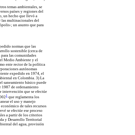
tros temas ambientales, se
versos países y regiones del
o, un hecho que llevó a
r las multinacionales del
ópolis-; un asunto que para
expedido normas que las
rrollo sostenible (cerca de
es para las comunidades
 del Medio Ambiente y el
o ente rector de la política
corporaciones autónomas
iente expedido en 1974, el
mbiental en Colombia. 3) La
y el saneamiento básico puede
 de 1987 de ordenamiento
de intervención que se efectúe
1
2002
que reglamenta los
lanear el uso y manejo
o económico de tales recursos
revé se efectúe ese proceso
s a partir de los criterios
a y Desarrollo Territorial
biental del agua, provisión