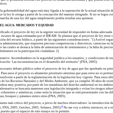
ricos.
ro la gobernabilidad del agua está muy ligada a la superación de la actual situación
ue la ley le otorga a partir de la concepción del manejo integrado. Si no se logra c
n marcha de una ley del agua simplemente podría resultar una quimera.
DEL AGUA: MERCADOS Y EQUIDAD
ificado el proyecto de ley en la urgente necesidad de responder en forma adecuada a
e escasez de agua estimadas por el IDEAM. Se plantea que el proyecto de ley tiene 
ción del recurso hídrico, a partir de las siguientes consideraciones: "1) A nivel org
 la administración, que requieren precisar competencias y directrices; carencias en l
e las cuales se destaca la falta de armonización de instrumentos y la falta de precis
limitantes en la participación ciudadana. 2)
rativo: Incertidumbres en la seguridad jurídica a los usuarios; y condiciones de i
ficación: Las inconsistencias en el desarrollo del territorio" (FNA, 2005).
necesario debate público sobre el proyecto de ley de agua que fue aprobado en pri
3
Para unos el proyecto es altamente prioritario mientras que para otros no es pertin
solverse a partir de la reglamentación de la legislación hoy vigente. Para estos últ
go de los Recursos Naturales y del Medio Ambiente, que ya cumplió 30 años de exist
idera muy positiva, por parte de los tratadistas del derecho ambiental en los ámbit
lternativa se buscaría mantener una legislación integrada y evitar los riesgos inhe
coherentes y armónicas, como sería la situación que se está presentando con las dif
guas, bosques y páramos entres otros (FNA, 2005).
sunto más crítico del proyecto, a juicio de muchos observadores: la introducción 
4
; FNA, 2005; Getches, 2005; Solanes, 2005).
No me voy a referir, entonces, ni a o
es puesto que el espacio de este ensayo no lo permite.