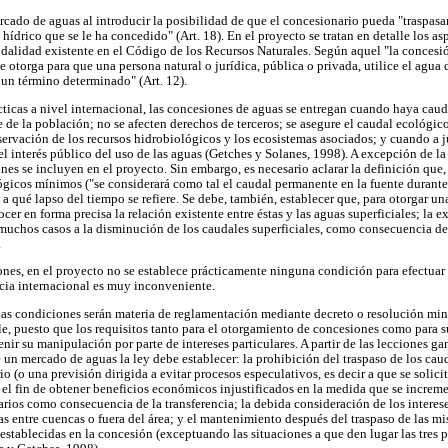
rcado de aguas al introducir la posibilidad de que el concesionario pueda "traspasar
ídrico que se le ha concedido" (Art. 18). En el proyecto se tratan en detalle los as
alidad existente en el Código de los Recursos Naturales. Según aquel "la concesió
 otorga para que una persona natural o jurídica, pública o privada, utilice el agua
 un término determinado" (Art. 12).
cticas a nivel internacional, las concesiones de aguas se entregan cuando haya caud
 de la población; no se afecten derechos de terceros; se asegure el caudal ecológico,
ervación de los recursos hidrobiológicos y los ecosistemas asociados; y cuando a ju
l interés público del uso de las aguas (Getches y Solanes, 1998). A excepción de la
ones se incluyen en el proyecto. Sin embargo, es necesario aclarar la definición que,
ógicos mínimos ("se considerará como tal el caudal permanente en la fuente durante
 a qué lapso del tiempo se refiere. Se debe, también, establecer que, para otorgar u
ocer en forma precisa la relación existente entre éstas y las aguas superficiales; la 
uchos casos a la disminución de los caudales superficiales, como consecuencia de
.
ones, en el proyecto no se establece prácticamente ninguna condición para efectuar 
cia internacional es muy inconveniente.
as condiciones serán materia de reglamentación mediante decreto o resolución mini
le, puesto que los requisitos tanto para el otorgamiento de concesiones como para 
enir su manipulación por parte de intereses particulares. A partir de las lecciones ga
n mercado de aguas la ley debe establecer: la prohibición del traspaso de los cau
io (o una previsión dirigida a evitar procesos especulativos, es decir a que se solic
 el fin de obtener beneficios económicos injustificados en la medida que se incremen
arios como consecuencia de la transferencia; la debida consideración de los interes
as entre cuencas o fuera del área; y el mantenimiento después del traspaso de las m
stablecidas en la concesión (exceptuando las situaciones a que den lugar las tres p