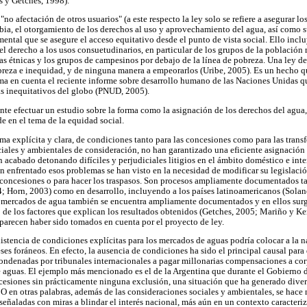
s y Getches, 1998).
 "no afectación de otros usuarios" (a este respecto la ley solo se refiere a asegurar l
ia, el otorgamiento de los derechos al uso y aprovechamiento del agua, así como su
ntal que se asegure el acceso equitativo desde el punto de vista social. Ello inclu
el derecho a los usos consuetudinarios, en particular de los grupos de la población 
ías étnicas y los grupos de campesinos por debajo de la línea de pobreza. Una ley de
breza e inequidad, y de ninguna manera a empeorarlos (Uribe, 2005). Es un hecho q
oma en cuenta el reciente informe sobre desarrollo humano de las Naciones Unidas 
ás inequitativos del globo (PNUD, 2005).
ente efectuar un estudio sobre la forma como la asignación de los derechos del agua,
e en el tema de la equidad social.
rma explícita y clara, de condiciones tanto para las concesiones como para las trans
ales y ambientales de consideración, no han garantizado una eficiente asignación 
 acabado detonando difíciles y perjudiciales litigios en el ámbito doméstico e inte
n enfrentado esos problemas se han visto en la necesidad de modificar su legislació
 concesiones o para hacer los traspasos. Son procesos ampliamente documentados ta
; Horn, 2003) como en desarrollo, incluyendo a los países latinoamericanos (Solane
e mercados de agua también se encuentra ampliamente documentados y en ellos surg
de los factores que explican los resultados obtenidos (Getches, 2005; Mariño y Ke
 parecen haber sido tomados en cuenta por el proyecto de ley.
istencia de condiciones explícitas para los mercados de aguas podría colocar a la n
eses foráneos. En efecto, la ausencia de condiciones ha sido el principal causal par
ondenadas por tribunales internacionales a pagar millonarias compensaciones a cor
de aguas. El ejemplo más mencionado es el de la Argentina que durante el Gobierno
cesiones sin prácticamente ninguna exclusión, una situación que ha generado divers
 O en otras palabras, además de las consideraciones sociales y ambientales, se hace 
señaladas con miras a blindar el interés nacional, más aún en un contexto caracteri