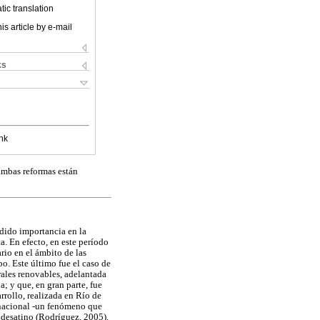
ic translation
is article by e-mail
ks
nk
ambas reformas están
rdido importancia en la
a. En efecto, en este período
rio en el ámbito de las
bo. Este último fue el caso de
rales renovables, adelantada
; y que, en gran parte, fue
rollo, realizada en Río de
y nacional -un fenómeno que
 desatino (Rodríguez, 2005).