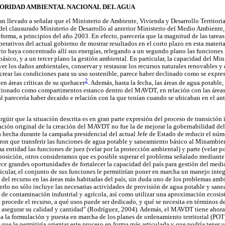
TORIDAD AMBIENTAL NACIONAL DEL AGUA
n llevado a señalar que el Ministerio de Ambiente, Vivienda y Desarrollo Territoria
s del clausurado Ministerio de Desarrollo al anterior Ministerio del Medio Ambiente
forma, a principios del año 2003. En efecto, parecería que la magnitud de las tareas
erativos del actual gobierno de mostrar resultados en el corto plazo en esta materi
io haya concentrado allí sus energías, relegando a un segundo plano las funciones r
sico, y a un tercer plano la gestión ambiental. En particular, la capacidad del Mini
ever los daños ambientales, conservar y restaurar los recursos naturales renovables y
 crear las condiciones para su uso sostenible, parece haber declinado como se expres
2
en áreas críticas de su quehacer
. Además, hasta la fecha, las áreas de agua potable
uncionado como compartimentos estanco dentro del MAVDT, en relación con las áreas
al parecería haber decaído e relación con la que tenían cuando se ubicaban en el an
güir que la situación descrita es en gran parte expresión del proceso de transición 
ación original de la creación del MAVDT no fue la de mejorar la gobernabilidad del
a hecha durante la campaña presidencial del actual Jefe de Estado de reducir el núm
n que transferir las funciones de agua potable y saneamiento básico al Minambient
entidad las funciones de juez (velar por la protección ambiental) y parte (velar por
 posición, otros consideramos que es posible superar el problema señalado mediant
ce grandes oportunidades de fortalecer la capacidad del país para gestión del medi
icular, el conjunto de sus funciones le permitirían poner en marcha un manejo integ
z del recurso en las áreas más habitadas del país, sin duda uno de los problemas amb
verlo no sólo incluye las necesarias actividades de provisión de agua potable y sane
s de contaminación industrial y agrícola, así como utilizar una aproximación ecosis
procede el recurso, a qué usos puede ser dedicado, y qué se necesita en términos d
 asegurar su calidad y cantidad" (Rodríguez, 2004). Además, el MAVDT tiene ahora
 a la formulación y puesta en marcha de los planes de ordenamiento territorial (POT),
 que le permitiría orientar este proceso en forma más articulada y que podría tener