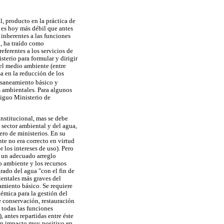
l, producto en la práctica de
, es hoy más débil que antes
 inherentes a las funciones
a, ha traído como
eferentes a los servicios de
sterio para formular y dirigir
 el medio ambiente (entre
a en la reducción de los
, saneamiento básico y
 ambientales. Para algunos
tiguo Ministerio de
institucional, mas se debe
 sector ambiental y del agua,
ero de ministerios. En su
e no era correcto en virtud
 los intereses de uso). Pero
e un adecuado arreglo
o ambiente y los recursos
rado del agua "con el fin de
ientales más graves del
amiento básico. Se requiere
témica para la gestión del
e conservación, restauración
 todas las funciones
 antes repartidas entre éste
 un impacto muy positivo en