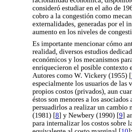
racionalidad económica, disponibl
consideró estudiar en el año de 19
cobro a la congestión como mecani
externalidades, generadas por el i
aumento en los niveles de congest
Es importante mencionar cómo ante
realidad, diversos estudios dedicad
económicos y los mecanismos para 
enriquecieron el posible contexto 
Autores como W. Vickery (1955) [
especialmente los usuarios de las 
propios costos (privados), aun cua
éstos son menores a los asociados 
persuadirlos a realizar un cambio m
(1981) [
8
] y Newbery (1990) [
9
] a
para internalizar los costos sobre l
equivalente al costo marginal [
10
]