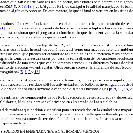
dades que han cuantificado los RS; de hecho, los estudios para determinar la gener
los RSD [
8
,
9
,
13
,
18
y
20
]. Algunos RSD de cualquier localidad manejados de form
mos de algún otro proceso. De esta manera, lo que al final se vertiera en los sitios d
residuos deben estar fundamentados en el conocimiento de la composición de resid
21
]. Es importante tener en cuenta dichos aspectos y no adoptar y basarse exclusiv
o podría ocasionar que el programa no funcione, lo que desincentivaría a la socieda
 realizadas, mano de obra y equipo subutilizado.
tran el potencial de reciclaje de los RS, sobre todo en países industrializados don
s más controladas incentivos económicos, así como una mayor conciencia ambienta
ntos de vista, que pueden ser el valor de los reciclables en el mercado y los benefi
ogías: la toma de muestras casas por casa, la toma directa de los camiones recolecto
nte duración de muestreos que van de semanas a meses y las diferentes formas de clasi
ento de elección y/o entrevistas. Otros buscan conocer la eficiencia de recolección
emográficos [
5
,
6
,
7
y
16
].
n realizado investigaciones en países en desarrollo, en las que se busca impulsar más
udios abarcan los residuos sólidos universitarios, los RSD, las investigaciones desd
clo de vida; todos ellos llevados a cabo con diferentes metodologías [
8
,
9
,
17
,
18
,
2
s cuantificar los componentes de los RSD susceptibles de ser reciclados y depositado
alifornia, México), para ser valorizados en el mercado de los reciclables.
ad de residuos que podrían cuantificar para ser reciclados en la ciudad sería mayor.
 lo que se separa en diversas fuentes generadoras y aquello que es llevado por los u
ntenedores y/o camiones de recolección, debido a que lo que se busca es saber cuánt
 disposición final.
S SÓLIDOS EN ENSENADA (BAJA CALIFORNIA, MÉXICO)