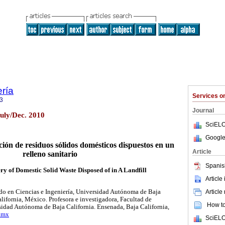
ería
Services 
3
Journal
July/Dec. 2010
SciELO
Google
ción de residuos sólidos domésticos dispuestos en un
Article
relleno sanitario
Spanis
ry of Domestic Solid Waste Disposed of in A Landfill
Article
do en Ciencias e Ingeniería, Universidad Autónoma de Baja
Article
alifornia, México. Profesora e investigadora, Facultad de
How to 
sidad Autónoma de Baja California. Ensenada, Baja California,
.mx
SciELO