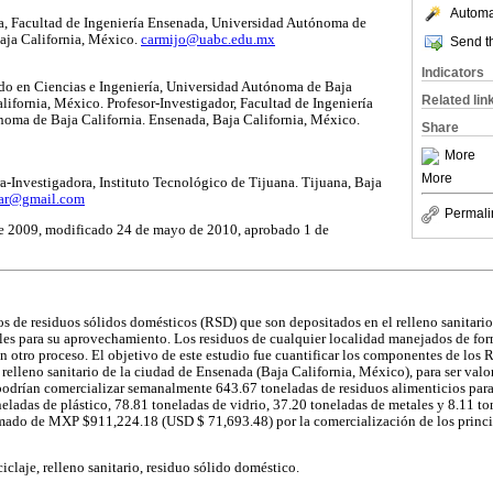
Automat
ra, Facultad de Ingeniería Ensenada, Universidad Autónoma de
aja California, México.
carmijo@uabc.edu.mx
Send th
Indicators
do en Ciencias e Ingeniería, Universidad Autónoma de Baja
Related lin
alifornia, México. Profesor-Investigador, Facultad de Ingeniería
oma de Baja California. Ensenada, Baja California, México.
Share
More
More
ra-Investigadora, Instituto Tecnológico de Tijuana. Tijuana, Baja
ar@gmail.com
Permali
e 2009, modificado 24 de mayo de 2010, aprobado 1 de
os de residuos sólidos domésticos (RSD) que son depositados en el relleno sanitario
les para su aprovechamiento. Los residuos de cualquier localidad manejados de fo
n otro proceso. El objetivo de este estudio fue cuantificar los componentes de los 
 relleno sanitario de la ciudad de Ensenada (Baja California, México), para ser val
 podrían comercializar semanalmente 643.67 toneladas de residuos alimenticios par
neladas de plástico, 78.81 toneladas de vidrio, 37.20 toneladas de metales y 8.11 t
mado de MXP $911,224.18 (USD $ 71,693.48) por la comercialización de los princip
claje, relleno sanitario, residuo sólido doméstico.