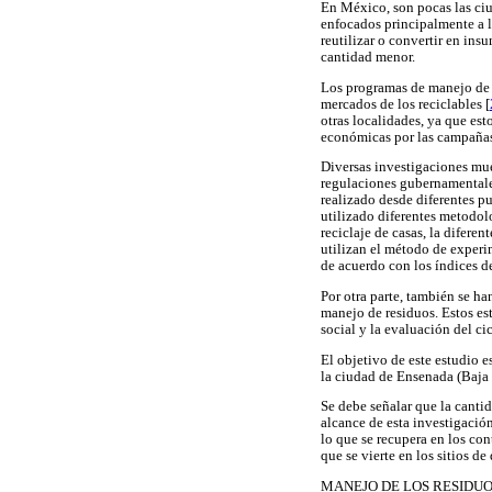
En México, son pocas las ciu
enfocados principalmente a 
reutilizar o convertir en insu
cantidad menor.
Los programas de manejo de 
mercados de los reciclables [
otras localidades, ya que est
económicas por las campañas
Diversas investigaciones mues
regulaciones gubernamentale
realizado desde diferentes pu
utilizado diferentes metodol
reciclaje de casas, la difere
utilizan el método de experim
de acuerdo con los índices d
Por otra parte, también se ha
manejo de residuos. Estos est
social y la evaluación del ci
El objetivo de este estudio e
la ciudad de Ensenada (Baja C
Se debe señalar que la cantid
alcance de esta investigación
lo que se recupera en los co
que se vierte en los sitios de
MANEJO DE LOS RESIDUO