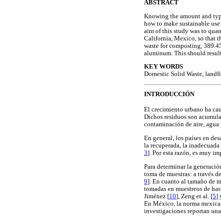
ABSTRACT
Knowing the amount and type 
how to make sustainable use o
aim of this study was to quan
California, Mexico, so that 
waste for composting, 389.45 
aluminum. This should result
KEY WORDS
Domestic Solid Waste, landfi
INTRODUCCIÓN
El crecimiento urbano ha ca
Dichos residuos son acumulad
contaminación de aire, agua 
En general, los países en des
la recuperada, la inadecuada 
3
]. Por esta razón, es muy i
Para determinar la generació
toma de muestras: a través de
9
]. En cuanto al tamaño de m
tomadas en muestreos de hast
Jiménez [
10
], Zeng et al. [
5
] 
En México, la norma mexic
investigaciones reportan un