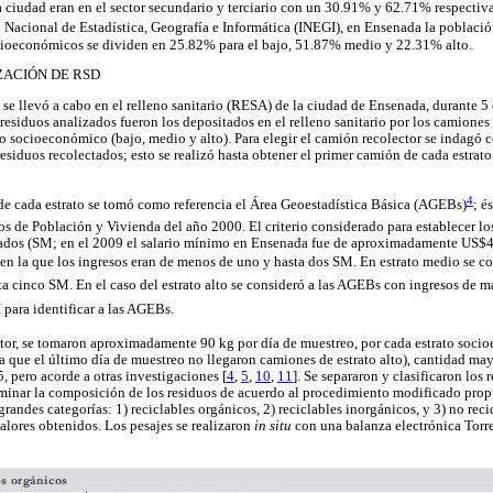
 ciudad eran en el sector secundario y terciario con un 30.91% y 62.71% respectiv
o Nacional de Estadística, Geografía e Informática (INEGI), en Ensenada la poblac
ocioeconómicos se dividen en 25.82% para el bajo, 51.87% medio y 22.31% alto.
ZACIÓN DE RSD
 se llevó a cabo en el relleno sanitario (RESA) de la ciudad de Ensenada, durante 5
residuos analizados fueron los depositados en el relleno sanitario por los camiones
ato socioeconómico (bajo, medio y alto). Para elegir el camión recolector se indagó 
residuos recolectados; esto se realizó hasta obtener el primer camión de cada estra
4
 de cada estrato se tomó como referencia el Área Geoestadística Básica (AGEBs)
; é
s de Población y Vivienda del año 2000. El criterio considerado para establecer los 
ados (SM; en el 2009 el salario mínimo en Ensenada fue de aproximadamente US$
 en la que los ingresos eran de menos de uno y hasta dos SM. En estrato medio se c
a cinco SM. En el caso del estrato alto se consideró a las AGEBs con ingresos de m
para identificar a las AGEBs.
ctor, se tomaron aproximadamente 90 kg por día de muestreo, por cada estrato soc
 a que el último día de muestreo no llegaron camiones de estrato alto), cantidad may
ero acorde a otras investigaciones [
4
,
5
,
10
,
11
]. Se separaron y clasificaron los
rminar la composición de los residuos de acuerdo al procedimiento modificado prop
 grandes categorías: 1) reciclables orgánicos, 2) reciclables inorgánicos, y 3) no reci
valores obtenidos. Los pesajes se realizaron
in situ
con una balanza electrónica Tor