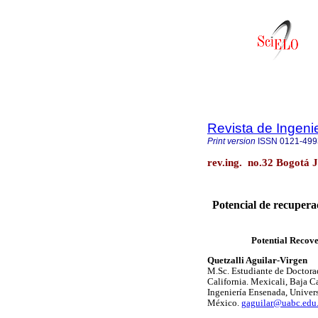
Revista de Ingeni
Print version
ISSN
0121-499
rev.ing. no.32 Bogotá 
Potencial de recupera
Potential Recove
Quetzalli Aguilar-Virgen
M.Sc. Estudiante de Doctora
California. Mexicali, Baja C
Ingeniería Ensenada, Univer
México.
gaguilar@uabc.edu