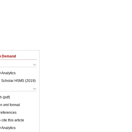
on Demand
 Analytics
 Scholar H5M5 (
2019
)
h (pdf)
 in xml format
 references
cite this article
 Analytics