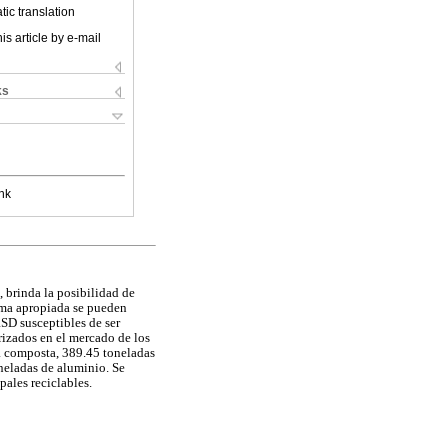
ic translation
is article by e-mail
ks
nk
, brinda la posibilidad de
rma apropiada se pueden
RSD susceptibles de ser
orizados en el mercado de los
a composta, 389.45 toneladas
oneladas de aluminio. Se
ales reciclables.