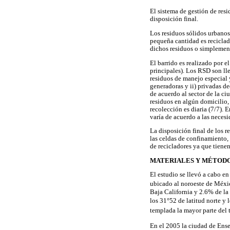
El sistema de gestión de resi
disposición final.
Los residuos sólidos urbanos
pequeña cantidad es reciclad
dichos residuos o simplement
El barrido es realizado por e
principales). Los RSD son ll
residuos de manejo especial y
generadoras y ii) privadas d
de acuerdo al sector de la ci
residuos en algún domicilio, 
recolección es diaria (7/7). E
varía de acuerdo a las necesi
La disposición final de los 
las celdas de confinamiento,
de recicladores ya que tienen 
MATERIALES Y MÉTOD
El estudio se llevó a cabo e
ubicado al noroeste de Méxi
Baja California y 2.6% de la
los 31°52 de latitud norte y
templada la mayor parte del 
En el 2005 la ciudad de Ens