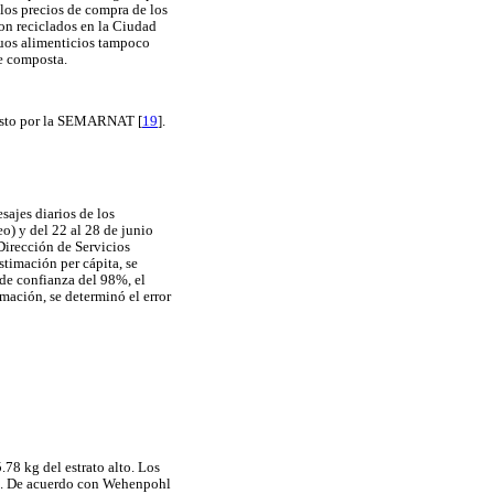
 los precios de compra de los
son reciclados en la Ciudad
duos alimenticios tampoco
de composta.
uesto por la SEMARNAT [
19
].
sajes diarios de los
o) y del 22 al 28 de junio
Dirección de Servicios
timación per cápita, se
de confianza del 98%, el
imación, se determinó el error
.78 kg del estrato alto. Los
). De acuerdo con Wehenpohl