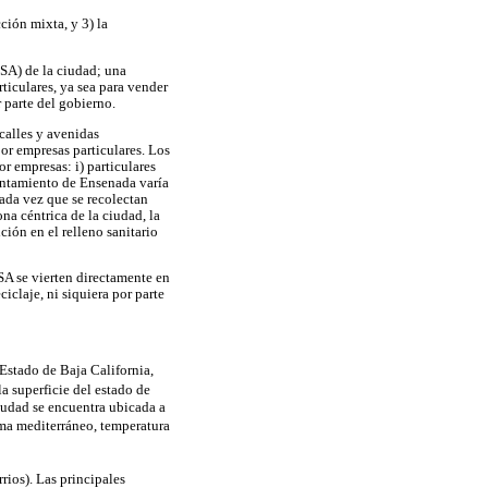
ción mixta, y 3) la
SA) de la ciudad; una
ticulares, ya sea para vender
 parte del gobierno.
(calles y avenidas
or empresas particulares. Los
or empresas: i) particulares
yuntamiento de Ensenada varía
cada vez que se recolectan
na céntrica de la ciudad, la
ición en el relleno sanitario
SA se vierten directamente en
claje, ni siquiera por parte
Estado de Baja California,
la superficie del estado de
iudad se encuentra ubicada a
lima mediterráneo, temperatura
rios). Las principales