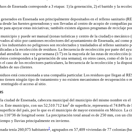
duos de Ensenada corresponde a 3 etapas: 1) la generación, 2) el barrido y la recolec
 generados en Ensenada son principalmente depositados en el relleno sanitario (RE
a desde las fuentes generadoras y son llevadas al centro de acopio de compañías par
e para apoyar estas iniciativas; también existen algunos programas de reciclaje por
l municipio y puede ser manual (zonas turísticas y centro de la ciudad) o mecánico 
evados al sitio por camiones recolectores del ayuntamiento de Ensenada, así como p
 los industriales no peligrosos son recolectados y trasladados al relleno sanitario p
edicadas a la recolección de residuos. La frecuencia de recolección por parte del a
udad atendido: una vez por semana (1/7) en la mayoría de las rutas de recolección (
éstos corresponden a la generación de una semana); en otros casos, como el de la zo
n el caso de los recolectores particulares, la frecuencia de la recolección y la dispos
dades de sus clientes.
residuos está concesionada a una compañía particular. Los residuos que llegan al RE
 no tienen ningún tipo de tratamiento y no existen mecanismos de recuperación o reci
restringido el acceso al sitio.
OS
n la ciudad de Ensenada, cabecera municipal del municipio del mismo nombre en el 
2
co. Este municipio, con sus 52,510.712 km
de superficie, representa el 74.84% de 
 superficie del país, por lo que es el municipio de mayor extensión en México. La c
 los 116°36 de longitud oeste. La precipitación total anual es de 250 mm, con un c
tiempo y lluvias principalmente en invierno.
2
enada tenía 260,075 habitantes
, agrupados en 57,409 viviendas de 77 colonias (bar