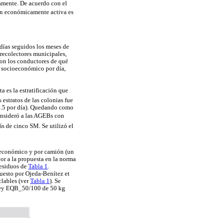
amente. De acuerdo con el
ión económicamente activa es
 días seguidos los meses de
 recolectores municipales,
con los conductores de qué
to socioeconómico por día,
sta es la estratificación que
estratos de las colonias fue
4.5 por día). Quedando como
onsideró a las AGEBs con
ás de cinco SM. Se utilizó el
ioeconómico y por camión (un
or a la propuesta en la norma
 residuos de
Tabla 1
.
uesto por Ojeda-Benítez et
clables (ver
Tabla 1
). Se
rey EQB_50/100 de 50 kg