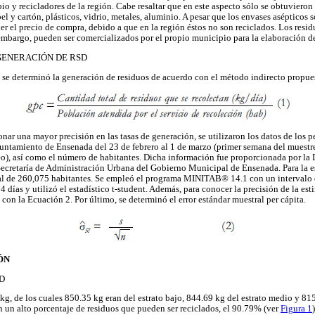
pio y recicladores de la región. Cabe resaltar que en este aspecto sólo se obtuvieron
l y cartón, plásticos, vidrio, metales, aluminio. A pesar que los envases asépticos 
r el precio de compra, debido a que en la región éstos no son reciclados. Los resi
 embargo, pueden ser comercializados por el propio municipio para la elaboración 
GENERACIÓN DE RSD
se determinó la generación de residuos de acuerdo con el método indirecto prop
nar una mayor precisión en las tasas de generación, se utilizaron los datos de los pe
untamiento de Ensenada del 23 de febrero al 1 de marzo (primer semana del muestre
), así como el número de habitantes. Dicha información fue proporcionada por la 
ecretaría de Administración Urbana del Gobierno Municipal de Ensenada. Para la es
al de 260,075 habitantes. Se empleó el programa MINITAB® 14.1 con un intervalo 
4 días y utilizó el estadístico t-student. Además, para conocer la precisión de la est
con la Ecuación 2. Por último, se determinó el error estándar muestral per cápita.
ÓN
D
kg, de los cuales 850.35 kg eran del estrato bajo, 844.69 kg del estrato medio y 815
n un alto porcentaje de residuos que pueden ser reciclados, el 90.79% (ver
Figura 1