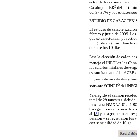
actividades económicas en la
3
Catálogo ITER
del Institut
del 37.87% y los estratos s
ESTUDIO DE CARACTERI
El estudio de caracterización
febrero y junio de 2009. Los 
que se caracterizan por estr
ruta (colonia) procedían los 
durante los 10 días.
Para la elección de colonias
maneja el INEGI en los Censo
los salarios mínimos deveng
estrato bajo aquellas AGEBs
ingresos de más de dos y hast
5
software SCINCE
del INEGI 
Ya elegido el camión recole
total de 29 muestras, debido
mexicana NMXAA-015-1985, p
Categorías usadas para dete
al. [
8
] y se agruparon en tres
pesaron y se registraron los 
con sensibilidad de 10 gr.