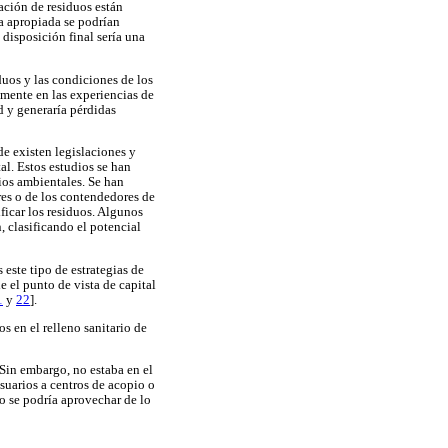
ación de residuos están
a apropiada se podrían
e disposición final sería una
uos y las condiciones de los
amente en las experiencias de
d y generaría pérdidas
de existen legislaciones y
l. Estos estudios se han
cios ambientales. Se han
res o de los contendedores de
ficar los residuos. Algunos
, clasificando el potencial
 este tipo de estrategias de
e el punto de vista de capital
1
y
22
].
s en el relleno sanitario de
 Sin embargo, no estaba en el
suarios a centros de acopio o
o se podría aprovechar de lo