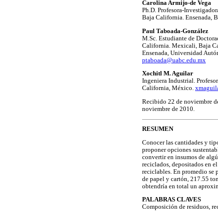
Carolina Armijo-de Vega
Ph.D. Profesora-Investigado
Baja California. Ensenada, B
Paul Taboada-González
M.Sc. Estudiante de Doctora
California. Mexicali, Baja C
Ensenada, Universidad Autón
ptaboada@uabc.edu.mx
Xochitl M. Aguilar
Ingeniera Industrial. Profeso
California, México.
xmaguil
Recibido 22 de noviembre d
noviembre de 2010.
RESUMEN
Conocer las cantidades y tip
proponer opciones sustentab
convertir en insumos de algú
reciclados, depositados en el
reciclables. En promedio se
de papel y cartón, 217.55 to
obtendría en total un aproxi
PALABRAS CLAVES
Composición de residuos, reci