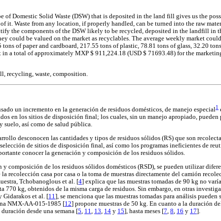
of Domestic Solid Waste (DSW) that is deposited in the land fill gives us the possi
f it. Waste from any location, if properly handled, can be turned into the raw mater
tify the components of the DSW likely to be recycled, deposited in the landfill in 
they could be valued on the market as recyclables. The average weekly market could
tons of paper and cardboard, 217.55 tons of plastic, 78.81 tons of glass, 32.20 tons
 in a total of approximately MXP $ 911,224.18 (USD $ 71693.48) for the marketing
ll, recycling, waste, composition.
1
usado un incremento en la generación de residuos domésticos, de manejo especial
os en los sitios de disposición final; los cuales, sin un manejo apropiado, pueden
y suelo, así como de salud pública.
arrollo desconocen las cantidades y tipos de residuos sólidos (RS) que son recolecta
selección de sitios de disposición final, así como los programas ineficientes de reuti
mportante conocer la generación y composición de los residuos sólidos.
n y composición de los residuos sólidos domésticos (RSD), se pueden utilizar difer
 la recolección casa por casa o la toma de muestras directamente del camión recolec
uestra, Tchobanoglous et al. [
4
] explica que las muestras tomadas de 90 kg no varía
a 770 kg, obtenidos de la misma carga de residuos. Sin embargo, en otras investiga
y Gidarakos et al. [
11
], se menciona que las muestras tomadas para análisis pueden s
ana NMX-AA-015-1985 [
12
] propone muestras de 50 kg. En cuanto a la duración del
a duración desde una semana [
5
,
11
,
13
,
14
y
15
], hasta meses [
7
,
8
,
16
y
17
].