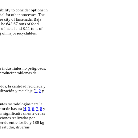
bility to consider options in
ial for other processes. The
the city of Ensenada, Baja
 be 643.67 tons of food
 of metal and 8.11 tons of
 of major recyclables.
e industriales no peligrosos.
 producir problemas de
dos, la cantidad reciclada y
lización y reciclaje [
1
,
2
y
entes metodologías para la
tor de basura [
4
,
5
,
6
,
7
,
8
y
n significativamente de las
ciones realizadas por
er de entre los 90 y 180 kg.
 estudio, diversas