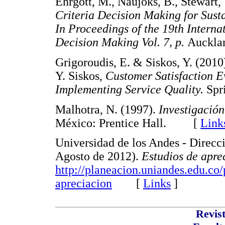
Ehrgott, M., Naujoks, B., Stewart, 
Criteria Decision Making for Sust
In Proceedings of the 19th Interna
Decision Making Vol. 7, p.
Auckl
Grigoroudis, E. & Siskos, Y. (201
Y. Siskos,
Customer Satisfaction E
Implementing Service Quality.
Sp
Malhotra, N. (1997).
Investigació
México: Prentice Hall. [
Link
Universidad de los Andes - Direcc
Agosto de 2012).
Estudios de apre
http://planeacion.uniandes.edu.co/
apreciacion
[
Links
]
Revist