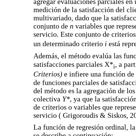
agregar evaluaciones parciales en 
medición de la satisfacción del cl
multivariado, dado que la satisfac
conjunto de
n
variables que repres
servicio. Este conjunto de criteri
un determinado criterio
i
está rep
Además, el método evalúa las func
satisfacciones parciales X*
, a par
i
Criterios)
e infiere una función de
de funciones parciales de satisfac
del método es la agregación de los
colectiva
Y*,
ya que la satisfacció
de criterios o variables que represe
servicio ( Grigoroudis & Siskos, 2
La función de regresión ordinal, la
se describe a continuación: