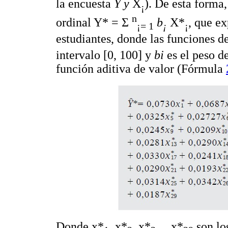
la encuesta
Y y
X
). De esta forma
¡
n
ordinal Y* = Σ
b
X*
, que ex
¡= 1
¡
¡
estudiantes, donde las funciones d
intervalo [0, 100] y
bi
es el peso d
función aditiva de valor (Fórmula
Donde x*
, x*
, x*
.... x*
son lo