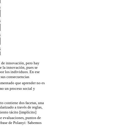
d de innovación, pero hay
de la innovación, pues se
or los individuos. En ese
y sus consecuencias
rgumentado que aprender no es
mo un proceso social y
nto contiene dos facetas, una
larizado a través de reglas,
iento tácito [implícito]
de evaluaciones, puntos de
e frase de Polanyi: Sabemos