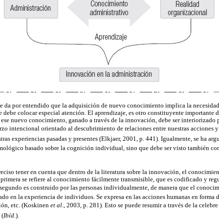
 se da por entendido que la adquisición de nuevo conocimiento implica la necesida
e debe colocar especial atención. El aprendizaje, es otro constituyente importante 
se nuevo conocimiento, ganado a través de la innovación, debe ser interiorizado p
erzo intencional orientado al descubrimiento de relaciones entre nuestras acciones 
stras experiencias pasadas y presentes (Elkjaer, 2001, p. 441). Igualmente, se ha a
ológico basado sobre la cognición individual, sino que debe ser visto también co
preciso tener en cuenta que dentro de la literatura sobre la innovación, el conocimie
a primera se refiere al conocimiento fácilmente transmisible, que es codificado y regu
l segundo es construido por las personas individualmente, de manera que el conocim
do en la experiencia de individuos. Se expresa en las acciones humanas en forma 
ón, etc. (Koskinen
et al
., 2003, p. 281). Esto se puede resumir a través de la celebr
 (
Ibíd
.).