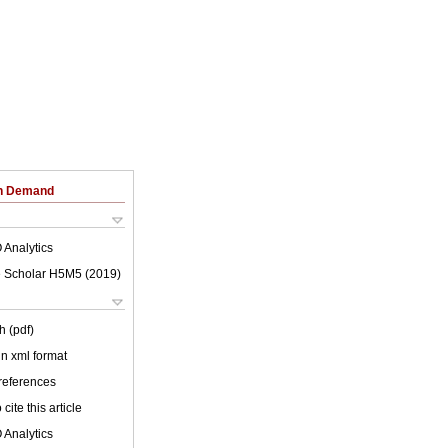
on Demand
 Analytics
 Scholar H5M5 (
2019
)
h (pdf)
 in xml format
 references
cite this article
 Analytics