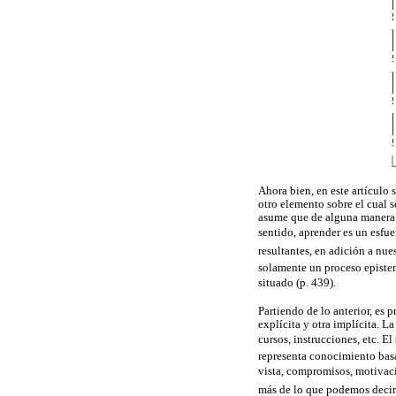
Ahora bien, en este artículo
otro elemento sobre el cual s
asume que de alguna manera e
sentido, aprender es un esfu
resultantes, en adición a nue
solamente un proceso epistem
situado (p. 439).
Partiendo de lo anterior, es 
explícita y otra implícita. L
cursos, instrucciones, etc. E
representa conocimiento basa
vista, compromisos, motivaci
más de lo que podemos decir