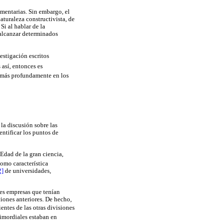
mentarias. Sin embargo, el
turaleza constructivista, de
Si al hablar de la
 alcanzar determinados
vestigación escritos
 así, entonces es
r más profundamente en los
la discusión sobre las
ntificar los puntos de
Edad de la gran ciencia,
omo característica
2]
de universidades,
des empresas que tenían
iones anteriores. De hecho,
entes de las otras divisiones
rimordiales estaban en