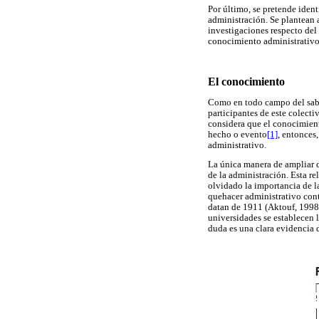
Por último, se pretende ident
administración. Se plantean 
investigaciones respecto del
conocimiento administrativo
El conocimiento
Como en todo campo del sabe
participantes de este colect
considera que el conocimient
hecho o evento
[1]
, entonces
administrativo.
La única manera de ampliar d
de la administración. Esta r
olvidado la importancia de l
quehacer administrativo cont
datan de 1911 (Aktouf, 1998,
universidades se establecen 
duda es una clara evidencia 