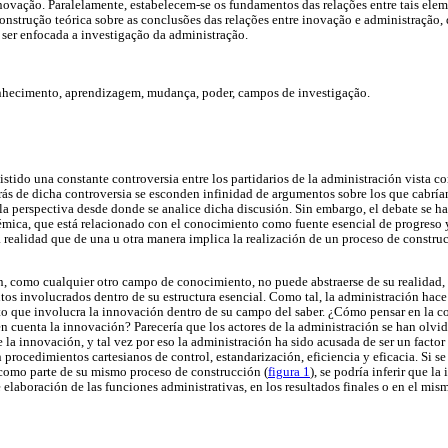
novação. Paralelamente, estabelecem-se os fundamentos das relações entre tais elem
construção teórica sobre as conclusões das relações entre inovação e administração, 
ser enfocada a investigação da administração.
nhecimento, aprendizagem, mudança, poder, campos de investigação.
tido una constante controversia entre los partidarios de la administración vista c
rás de dicha controversia se esconden infinidad de argumentos sobre los que cabría
a perspectiva desde donde se analice dicha discusión. Sin embargo, el debate se ha
émica, que está relacionado con el conocimiento como fuente esencial de progreso y
a realidad que de una u otra manera implica la realización de un proceso de constru
n, como cualquier otro campo de conocimiento, no puede abstraerse de su realidad, 
os involucrados dentro de su estructura esencial. Como tal, la administración hace
o que involucra la innovación dentro de su campo del saber. ¿Cómo pensar en la c
en cuenta la innovación? Parecería que los actores de la administración se han olvi
 la innovación, y tal vez por eso la administración ha sido acusada de ser un factor
 procedimientos cartesianos de control, estandarización, eficiencia y eficacia. Si s
 como parte de su mismo proceso de construcción (
figura 1
), se podría inferir que l
 elaboración de las funciones administrativas, en los resultados finales o en el mi