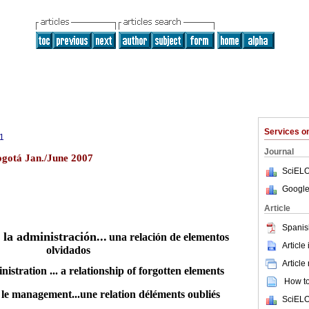
Services 
1
Journal
ogotá Jan./June 2007
SciELO
Google
Article
Spanis
la administración...
una relación de elementos
Article
olvidados
Article
istration ... a relationship of forgotten elements
How to 
 le management...une relation déléments oubliés
SciELO