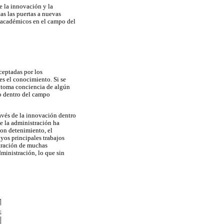
e la innovación y la
as las puertas a nuevas
s académicos en el campo del
ceptadas por los
es el conocimiento. Si se
e toma conciencia de algún
o dentro del campo
avés de la innovación dentro
ue la administración ha
on detenimiento, el
yos principales trabajos
stración de muchas
ministración, lo que sin