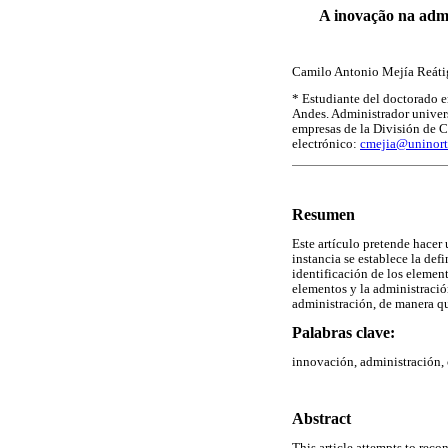
A inovação na admi
Camilo Antonio Mejía Reáti
* Estudiante del doctorado
Andes. Administrador univer
empresas de la División de C
electrónico:
cmejia@uninort
Resumen
Este artículo pretende hacer
instancia se establece la def
identificación de los elemen
elementos y la administració
administración, de manera qu
Palabras clave:
innovación, administración,
Abstract
This article attempts to rec