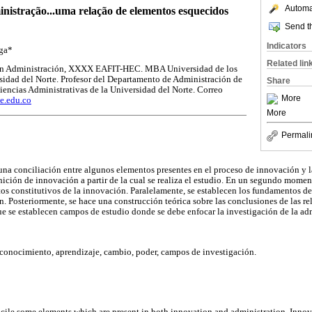
Automat
nistração...uma relação de elementos esquecidos
Send th
Indicators
ga*
Related lin
 en Administración, XXXX EAFIT-HEC. MBA Universidad de los
sidad del Norte. Profesor del Departamento de Administración de
Share
iencias Administrativas de la Universidad del Norte. Correo
More
e.edu.co
More
Permali
 una conciliación entre algunos elementos presentes en el proceso de innovación y 
inición de innovación a partir de la cual se realiza el estudio. En un segundo momen
tos constitutivos de la innovación. Paralelamente, se establecen los fundamentos de 
n. Posteriormente, se hace una construcción teórica sobre las conclusiones de las r
e se establecen campos de estudio donde se debe enfocar la investigación de la ad
 conocimiento, aprendizaje, cambio, poder, campos de investigación.
oncile some elements which are present in both innovation and administration. Inno