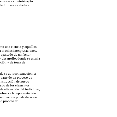
entos e a administração.
de forma a estabelecer
omo una ciencia y aquellos
n muchas interpretaciones,
 apartado de un factor
 desarrollo, donde se estaría
cción y de toma de
de su autoconstrucción, a
 parte de un proceso de
onstrucción de nuevo
dado de los elementos
 de alienación del individuo,
e observa la representación
a innovación puede darse en
smo proceso de