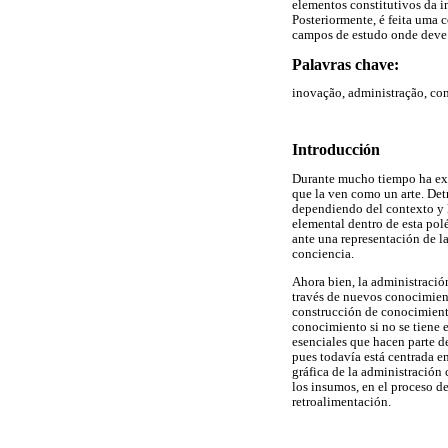
elementos constitutivos da i
Posteriormente, é feita uma 
campos de estudo onde deve 
Palavras chave:
inovação, administração, co
Introducción
Durante mucho tiempo ha exis
que la ven como un arte. Det
dependiendo del contexto y l
elemental dentro de esta pol
ante una representación de l
conciencia.
Ahora bien, la administració
través de nuevos conocimient
construcción de conocimient
conocimiento si no se tiene 
esenciales que hacen parte de
pues todavía está centrada en
gráfica de la administración
los insumos, en el proceso de
retroalimentación.