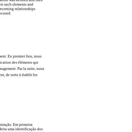
een such elements and
ncerning relationships
ocused.
ment. En premier lieu, nous
ification des éléments qui
anagement. Par la suite, nous
t, de sorte à établir les
istração. Em primeira
feita uma identificação dos