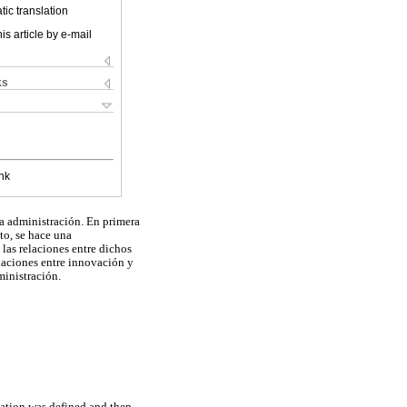
ic translation
is article by e-mail
ks
nk
la administración. En primera
to, se hace una
las relaciones entre dichos
elaciones entre innovación y
ministración.
vation was defined and then