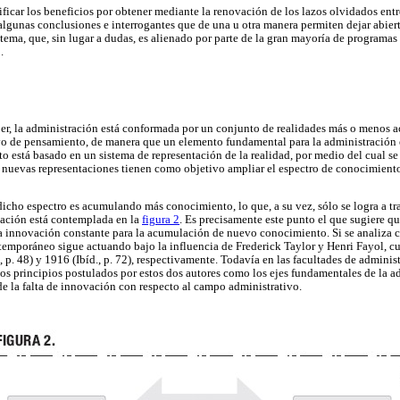
ificar los beneficios por obtener mediante la renovación de los lazos olvidados entr
algunas conclusiones e interrogantes que de una u otra manera permiten dejar abiert
 tema, que, sin lugar a dudas, es alienado por parte de la gran mayoría de programa
.
r, la administración está conformada por un conjunto de realidades más o menos a
ivo de pensamiento, de manera que un elemento fundamental para la administración 
o está basado en un sistema de representación de la realidad, por medio del cual s
, nuevas representaciones tienen como objetivo ampliar el espectro de conocimient
icho espectro es acumulando más conocimiento, lo que, a su vez, sólo se logra a tr
elación está contemplada en la
figura 2
. Es precisamente este punto el que sugiere q
a innovación constante para la acumulación de nuevo conocimiento. Si se analiza c
emporáneo sigue actuando bajo la influencia de Frederick Taylor y Henri Fayol, cu
 p. 48) y 1916 (Ibíd., p. 72), respectivamente. Todavía en las facultades de admini
los principios postulados por estos dos autores como los ejes fundamentales de la ad
de la falta de innovación con respecto al campo administrativo.