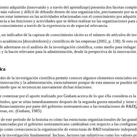
ento adquirido (innovando y a través del aprendizaje) presenta dos facetas comple
ás valioso y difícil de difundir dentro de una organización, precisamente por su na
n estar inmersos en las actividades relacionadas con el conocimiento por adquirir. 
encia a las funciones y actividades que se deben realizar en las organizaciones para
 conocimiento a través de la experiencia es de especial relevancia.
., un indicador de la captura de conocimiento tácito es el número de artículos de in
 académicos [descubridores] y científicos de las empresas (2002, p. 138). Si esto es
de adentrarse en el análisis de la investigación científica, como medio para indaga
 y la hacen relevante para la administración, desde la perspectiva de la innovación.
ica
ades de la investigación científica permite conocer algunos elementos esenciales en 
a innovación y la administración, esencialmente porque de esta manera se pueden ide
l modo que se reconozcan nuevamente dichas relaciones.
e comenzar por el aporte realizado por Graham acerca de lo que ella considera es la 
nidos, que se sitúa inmediatamente después de la segunda guerra mundial y tiene c
 financiamiento por parte del gobierno norteamericano a las instalaciones de R&D
[
esas, etc. (Graham, 1985).
de este período de la historia es cómo las estructuras organizacionales de las gran
inanciadas por el gobierno norteamericano cambiaban con respecto a las configurac
 trajo como consecuencia la organización de estructuras de R&D totalmente independi
a la investigación fundamental. Incluso, factores tan subjetivos como los valores p