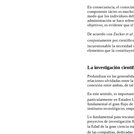
En consecuencia, el conocimi
componente tácito es mucho m
modo que los individuos debe
administración se hace refer
objetivos, es evidente que el
De acuerdo con Zucker
et al
conjuntamente por científicos
incuestionable la necesidad 
elementos que la constituyen
La investigación científ
Profundizar en las generalid
relaciones olvidadas entre l
conexión entre ambas, de ta
En este sentido, es important
particularmente en Estados U
fundamental el gran flujo de
institutos tecnológicos, empr
Lo fundamental para rescatar 
proyectos de investigación f
la Edad de la gran ciencia
de las compañías, dedicadas 