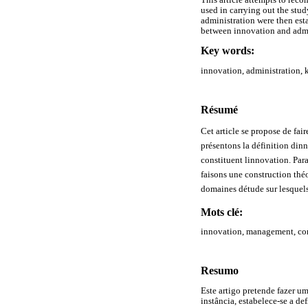
used in carrying out the stu
administration were then est
between innovation and admin
Key words:
innovation, administration, 
Résumé
Cet article se propose de fai
présentons la définition dinn
constituent linnovation. Par
faisons une construction théo
domaines détude sur lesquels
Mots clé:
innovation, management, con
Resumo
Este artigo pretende fazer u
instância, estabelece-se a d