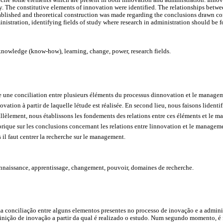
dy. The constitutive elements of innovation were identified. The relationships betw
ablished and theoretical construction was made regarding the conclusions drawn co
istration, identifying fields of study where research in administration should be f
knowledge (know-how), learning, change, power, research fields.
re une conciliation entre plusieurs éléments du processus dinnovation et le manage
ovation à partir de laquelle létude est réalisée. En second lieu, nous faisons lident
allèlement, nous établissons les fondements des relations entre ces éléments et le m
rique sur les conclusions concernant les relations entre linnovation et le managemen
 il faut centrer la recherche sur le management.
naissance, apprentissage, changement, pouvoir, domaines de recherche.
ma conciliação entre alguns elementos presentes no processo de inovação e a admin
efinição de inovação a partir da qual é realizado o estudo. Num segundo momento, é 