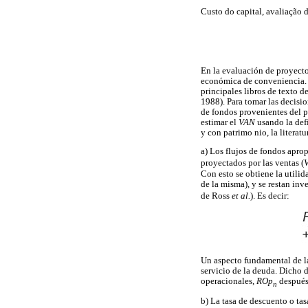
Custo do capital, avaliação 
En la evaluación de proyectos
económica de conveniencia. 
principales libros de texto 
1988). Para tomar las decisio
de fondos provenientes del p
estimar el
VAN
usando la defi
y con patrimo nio, la litera
a) Los flujos de fondos apro
proyectados por las ventas (
Con esto se obtiene la utilid
de la misma), y se restan inv
de Ross
et al.
). Es decir:
Un aspecto fundamental de la
servicio de la deuda. Dicho d
operacionales,
ROp
después
n
b) La tasa de descuento o tas