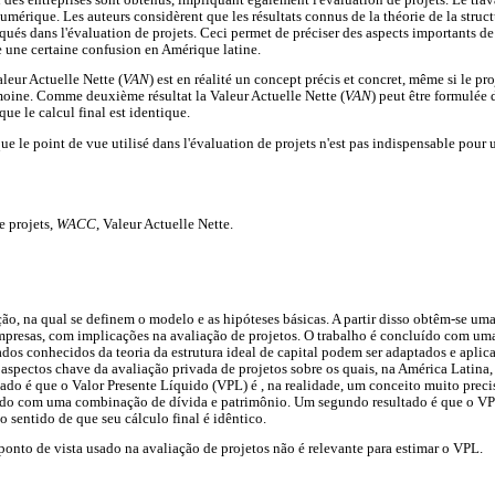
umérique. Les auteurs considèrent que les résultats connus de la théorie de la stru
qués dans l'évaluation de projets. Ceci permet de préciser des aspects importants de
te une certaine confusion en Amérique latine.
leur Actuelle Nette (
VAN
) est en réalité un concept précis et concret, même si le pro
moine. Comme deuxième résultat la Valeur Actuelle Nette (
VAN
) peut être formulée 
que le calcul final est identique.
ue le point de vue utilisé dans l'évaluation de projets n'est pas indispensable pour 
e projets,
WACC
, Valeur Actuelle Nette.
ão, na qual se definem o modelo e as hipóteses básicas. A partir disso obtêm-se uma
mpresas, com implicações na avaliação de projetos. O trabalho é concluído com uma
ados conhecidos da teoria da estrutura ideal de capital podem ser adaptados e aplic
r aspectos chave da avaliação privada de projetos sobre os quais, na América Latina,
ado é que o Valor Presente Líquido (VPL) é , na realidade, um conceito muito prec
iado com uma combinação de dívida e patrimônio. Um segundo resultado é que o VP
o sentido de que seu cálculo final é idêntico.
ponto de vista usado na avaliação de projetos não é relevante para estimar o VPL.