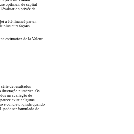
cture optimum de capital
 l'évaluation privée de
jet a été financé par un
de plusieurs façons
une estimation de la Valeur
 série de resultados
 ilustração numérica. Os
ados na avaliação de
 parece existir alguma
iso e concreto, qinda quando
L pode ser formulado de