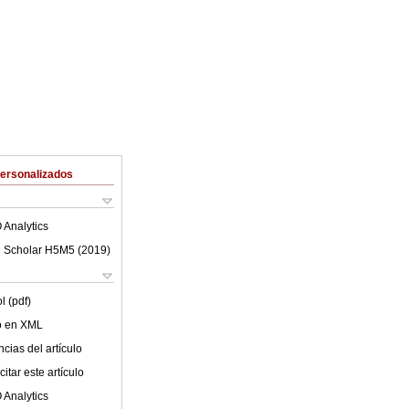
Personalizados
 Analytics
 Scholar H5M5 (
2019
)
l (pdf)
lo en XML
cias del artículo
itar este artículo
 Analytics