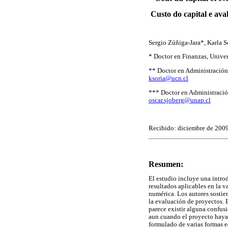
Custo do capital e av
Sergio Zúñiga-Jara*, Karla 
* Doctor en Finanzas, Unive
** Doctor en Administración
ksoria@ucn.cl
*** Doctor en Administración
oscar.sjoberg@unap.cl
Recibido: diciembre de 200
Resumen:
El estudio incluye una introd
resultados aplicables en la 
numérica. Los autores sostie
la evaluación de proyectos. 
parece existir alguna confusi
aun cuando el proyecto haya
formulado de varias formas eq