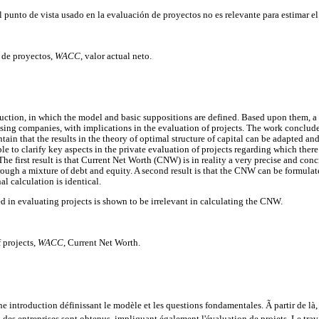
l punto de vista usado en la evaluación de proyectos no es relevante para estimar e
n de proyectos,
WACC
, valor actual neto.
uction, in which the model and basic suppositions are defined. Based upon them, a se
ssing companies, with implications in the evaluation of projects. The work conclud
ntain that the results in the theory of optimal structure of capital can be adapted an
ble to clarify key aspects in the private evaluation of projects regarding which ther
he first result is that Current Net Worth (CNW) is in reality a very precise and con
rough a mixture of debt and equity. A second result is that the CNW can be formulat
nal calculation is identical.
ed in evaluating projects is shown to be irrelevant in calculating the CNW.
f projects,
WACC
, Current Net Worth.
introduction définissant le modèle et les questions fondamentales. Ã partir de là, 
n des entreprises sont obtenus, impliquant également l'évaluation de projets. Le tr