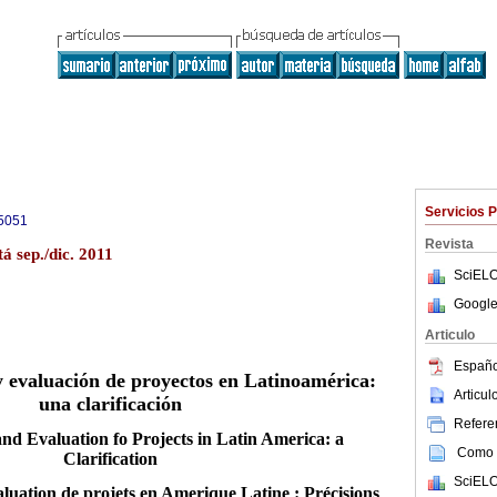
Servicios 
5051
Revista
á sep./dic. 2011
SciELO
Google
Articulo
Españo
 y evaluación de proyectos en Latinoamérica:
Articu
una clarificación
Referen
and Evaluation fo Projects in Latin America: a
Como c
Clarification
SciELO
aluation de projets en Amerique Latine : Précisions