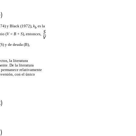
74) y Black (1972),
k
es la
b
nio (
V = B + S
), entonces,
(S) y de deuda (B),
os, la literatura
nte. De la literatura
sa permanece relativamente
nversión, con el único