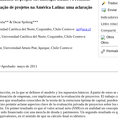
Traduc
alação de projetos na América Latina: uma aclaração
Enviar 
Indicadore
Soria** & Oscar Sjoberg***
Links rela
rsidad Católica del Norte, Coquimbo, Chile Correo-e:
sz@ucn.cl
Compartir
, Universidad Católica del Norte, Coquimbo, Chile Correo-e:
Otros
Otros
, Universidad Arturo Prat, Iquique, Chile Correo-e:
Permali
9 Aprobado: mayo de 2011
ucción, en la que se definen el modelo y los supuestos básicos. A partir de estos se 
valoración de empresas, con implicancias en la evaluación de proyectos. El trabajo 
nen que resultados conocidos de la teoría de la estructura óptima de capital, pueden
Esto permite aclarar aspectos clave de la evaluación privada de proyectos sobre los
ón. Un primer resultado es que el valor actual neto (
VAN
) es en realidad un concept
 sido financiado con una mezcla de deuda y patrimonio. Un segundo resultado es q
uivalentes, en el sentido de que su cálculo final es idéntico.