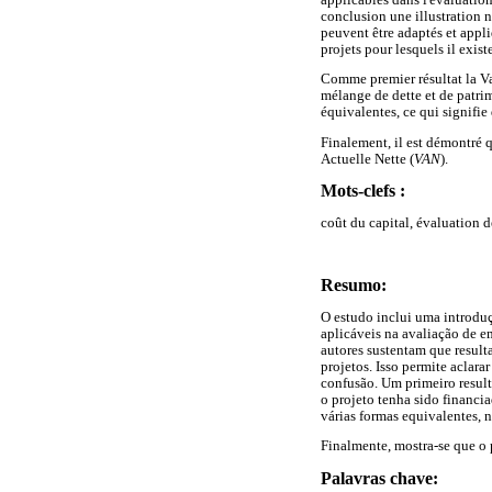
conclusion une illustration n
peuvent être adaptés et appli
projets pour lesquels il exis
Comme premier résultat la Va
mélange de dette et de patri
équivalentes, ce qui signifie 
Finalement, il est démontré q
Actuelle Nette (
VAN
).
Mots-clefs :
coût du capital, évaluation d
Resumo:
O estudo inclui uma introduç
aplicáveis na avaliação de e
autores sustentam que result
projetos. Isso permite aclara
confusão. Um primeiro result
o projeto tenha sido financ
várias formas equivalentes, n
Finalmente, mostra-se que o 
Palavras chave: