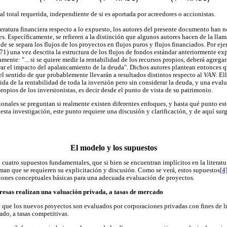
ial total requerida, independiente de si es aportada por acreedores o accionistas.
iteratura financiera respecto a lo expuesto, los autores del presente documento han
tes. Específicamente, se refieren a la distinción que algunos autores hacen de la l
de se separa los flujos de los proyectos en flujos puros y flujos financiados. Por ej
71) una vez descrita la estructura de los flujos de fondos estándar anteriormente exp
mente: "... si se quiere medir la rentabilidad de los recursos propios, deberá agregar
ar el impacto del apalancamiento de la deuda". Dichos autores plantean entonces 
el sentido de que probablemente llevarán a resultados distintos respecto al
VAN
. El
da de la rentabilidad de toda la inversión pero sin considerar la deuda, y una evalu
propios de los inversionistas, es decir desde el punto de vista de su patrimonio.
onales se preguntan si realmente existen diferentes enfoques, y hasta qué punto es
esta investigación, este punto requiere una discusión y clarificación, y de aquí sur
El modelo y los supuestos
cuatro supuestos fundamentales, que si bien se encuentran implícitos en la literatu
iman que se requieren su explicitación y discusión. Como se verá, estos supuestos
[4
ciones conceptuales básicas para una adecuada evaluación de proyectos.
resas realizan una valuación privada, a tasas de mercado
e que los nuevos proyectos son evaluados por corporaciones privadas con fines de l
ado, a tasas competitivas.