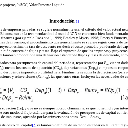
de projetos,
WACC
, Valor Presente Líquido.
Introducción
[1]
 de empresas privadas, se sugiere normalmente usar el criterio del valor actual neto
El consenso en la recomendación del uso del
VAN
se encuentra bien fundamentado 
de finanzas (por ejemplo Ross
et al.
, 1999; Brealey y Myers, 1998; Emery y Finnerty
nes de inversión, el procedimiento que generalmente se sugiere seguir consta de tres
royecto, estimar la tasa de descuento (es decir el costo promedio ponderado del cap
nición correcta de flujos y tasas. Bajo el supuesto de que las empre sas y proyecto
tura también proporciona una definición estándar de flujos y tasas de descuento, com
piados para presupuestos de capital del periodo
n
, representados por
F
, vienen dado
n
V
), menos los costos de operación (
CO
), depreciaciones (
Dep
) e impuestos corpor
n
n
n
ad después de impuestos o utilidad neta. Finalmente se suma la depreciación (para ref
ersiones y reinversiones (
Reinv
), las que, entre otras, incluyen las necesidades de c
n
 ecuación (1a), y que no es siempre notado claramente, es que no se incluyen inter
e otro modo, el flujo estándar para la evaluación de presupuestos de capital contie
 de impuestos, ajustado por las reinversiones netas,
Dep
-
Reinv
.
n
n
a de costo del capital
[2]
es también definida de un modo estándar en la literatura (