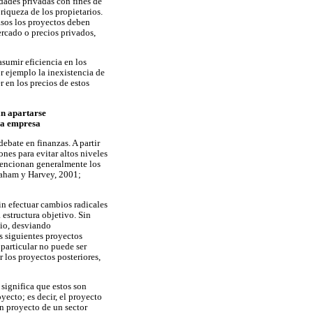
edades privadas con fines de
riqueza de los propietarios.
asos los proyectos deben
ercado o precios privados,
asumir eficiencia en los
r ejemplo la inexistencia de
r en los precios de estos
an apartarse
 la empresa
ebate en finanzas. A partir
nes para evitar altos niveles
 mencionan generalmente los
Graham y Harvey, 2001;
sin efectuar cambios radicales
estructura objetivo. Sin
io, desviando
s siguientes proyectos
particular no puede ser
 los proyectos posteriores,
 significa que estos son
yecto; es decir, el proyecto
un proyecto de un sector