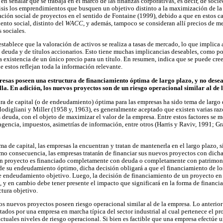
n señalar que se trabaja en el marco de las finanzas corporativas, es decir, de soci
lisis los emprendimientos que busquen un objetivo distinto a la maximización de la 
ción social de proyectos en el sentido de Fontaine (1999), debido a que en estos c
ento social, distinto del
WACC
, y además, tampoco se consideran allí precios de m
 sociales.
 establece que la valoración de activos se realiza a tasas de mercado, lo que implica 
deuda y de títulos accionarios. Esto tiene muchas implicancias deseables, como po
la existencia de un único precio para un título. En resumen, indica que se puede cree
ue estos reflejan toda la información relevante.
esas poseen una estructura de financiamiento óptima de largo plazo, y no dese
lla. En adición, los nuevos proyectos son de un riesgo operacional similar al de
ra de capital (o de endeudamiento) óptima para las empresas ha sido tema de largo d
odigliani y Miller (1958 y, 1963), es generalmente aceptado que existen varias razo
s deuda, con el objeto de maximizar el valor de la empresa. Entre estos factores se
 agencia, impuestos, asimetrías de información, entre otros (Harris y Raviv, 1991; 
ima de capital, las empresas la encuentran y tratan de mantenerla en el largo plazo, 
mo consecuencia, las empresas tratarán de financiar sus nuevos proyectos con dicha 
un proyecto es financiado completamente con deuda o completamente con patrimon
e su endeudamiento óptimo, dicha decisión obligará a que el financiamiento de lo
de endeudamiento objetivo. Luego, la decisión de financiamiento de un proyecto en 
 y en cambio debe tener presente el impacto que significará en la forma de financiar
ctura objetivo.
os nuevos proyectos poseen riesgo operacional similar al de la empresa. Lo anterior
dos por una empresa en marcha típica del sector industrial al cual pertenece el pro
actuales niveles de riesgo operacional. Si bien es factible que una empresa efectúe 