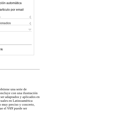
ción automática
articulo por email
s
cionados
nk
obtiene una serie de
concluye con una ilustración
 ser adaptados y aplicados en
 cuales en Latinoamérica
o muy preciso y concreto,
ue el
VAN
puede ser