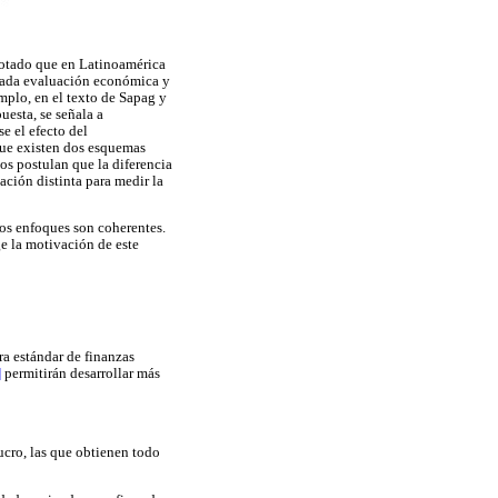
 notado que en Latinoamérica
lamada evaluación económica y
emplo, en el texto de Sapag y
uesta, se señala a
se el efecto del
que existen dos esquemas
los postulan que la diferencia
ación distinta para medir la
tos enfoques son coherentes.
ge la motivación de este
ra estándar de finanzas
]
permitirán desarrollar más
ucro, las que obtienen todo