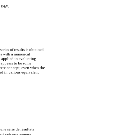
l
VAN
.
ries of results is obtained
es with a numerical
d applied in evaluating
e appears to be some
crete concept, even when the
ed in various equivalent
une série de résultats
avail présente comme