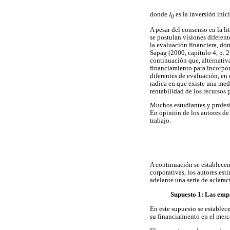
donde
I
es la inversión inic
0
A pesar del consenso en la l
se postulan visiones diferen
la evaluación financiera, don
Sapag (2000, capítulo 4, p. 2
continuación que, alternativa
financiamiento para incorpor
diferentes de evaluación, en 
radica en que existe una medi
rentabilidad de los recursos 
Muchos estudiantes y profesi
En opinión de los autores de 
trabajo.
A continuación se establecen 
corporativas, los autores est
adelante una serie de aclara
Supuesto 1: Las emp
En este supuesto se establec
su financiamiento en el merc