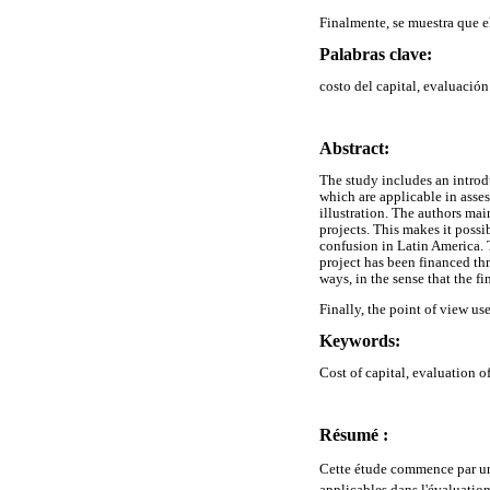
Finalmente, se muestra que e
Palabras clave:
costo del capital, evaluació
Abstract:
The study includes an introd
which are applicable in asse
illustration. The authors mai
projects. This makes it possi
confusion in Latin America. T
project has been financed th
ways, in the sense that the fi
Finally, the point of view us
Keywords:
Cost of capital, evaluation o
Résumé :
Cette étude commence par une 
applicables dans l'évaluatio