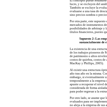
El concepto puede resumirse e
lucro, y se excluyen del aná
También se excluye la evalua
evaluarse a una tasa de descu
sino precios sombra o precios
Por otra parte, este supuesto
mercados de instrumentos de 
posibilidades de arbitraje y 
títulos financieros, puesto q
Supuesto 2: Las empr
sustancialmente de e
La existencia de una estructu
de los trabajos pioneros de M
de patrimonio o altos nivele
costos de quiebra, costos de
MacKay y Phillips, 2005).
Al existir una estructura ópt
año tras año en la misma. Co
embargo, si eventualmente 
temporalmente a la empresa d
apunte a recuperar el nivel 
considerada de forma aislada,
para poder regresar a la estru
Por otro lado, se asume que l
evaluados para ser implementa
no aleja a la empresa de sus 