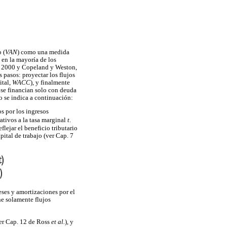
 (
VAN
) como una medida
en la mayoría de los
, 2000 y Copeland y Weston,
 pasos: proyectar los flujos
ital,
WACC
), y finalmente
s se financian solo con deuda
o se indica a continuación:
s por los ingresos
ativos a la tasa marginal
t
.
lejar el beneficio tributario
apital de trabajo (ver Cap. 7
eses y amortizaciones por el
ne solamente flujos
ver Cap. 12 de Ross
et al.
), y