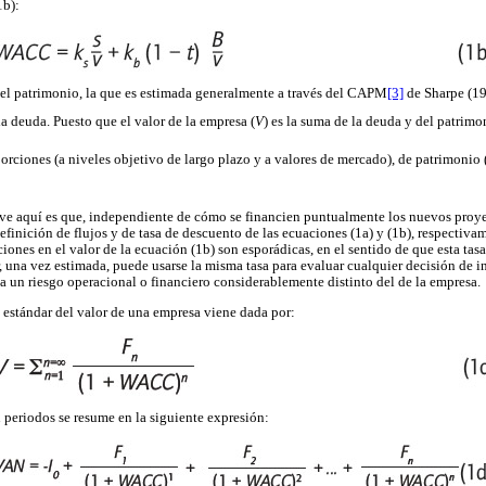
1b):
 del patrimonio, la que es estimada generalmente a través del CAPM
[3]
de Sharpe (19
a deuda. Puesto que el valor de la empresa (
V
) es la suma de la deuda y del patrimo
rciones (a niveles objetivo de largo plazo y a valores de mercado), de patrimonio 
ve aquí es que, independiente de cómo se financien puntualmente los nuevos proyect
finición de flujos y de tasa de descuento de las ecuaciones (1a) y (1b), respectivame
iones en el valor de la ecuación (1b) son esporádicas, en el sentido de que esta ta
r, una vez estimada, puede usarse la misma tasa para evaluar cualquier decisión de i
ea un riesgo operacional o financiero considerablemente distinto del de la empresa.
 estándar del valor de una empresa viene dada por:
 periodos se resume en la siguiente expresión: