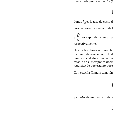
viene dada por la ecuación (
donde
k
es la tasa de costo
s
tasa de costo de mercado de l
y
corresponden a las propo
respectivamente.
Una de las observaciones cla
recomienda usar siempre la de
también se deduce que variac
estable en el tiempo: es deci
requisito de que esta no pos
Con esto, la fórmula también
y el
VAN
de un proyecto de n