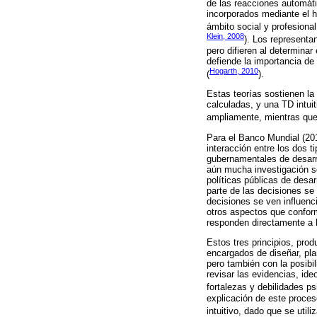
de las reacciones automát
incorporados mediante el h
ámbito social y profesiona
Klein, 2008
). Los representa
pero difieren al determina
defiende la importancia de
Hogarth, 2010
(
).
Estas teorías sostienen la
calculadas, y una TD intui
ampliamente, mientras que
Para el Banco Mundial (201
interacción entre los dos 
gubernamentales de desarrol
aún mucha investigación so
políticas públicas de desa
parte de las decisiones se
decisiones se ven influenc
otros aspectos que confor
responden directamente a l
Estos tres principios, prod
encargados de diseñar, pla
pero también con la posibi
revisar las evidencias, i
fortalezas y debilidades p
explicación de este proce
intuitivo, dado que se util