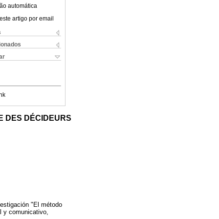
ão automática
este artigo por email
s
cionados
ar
nk
CE DES DÉCIDEURS
vestigación "El método
al y comunicativo,