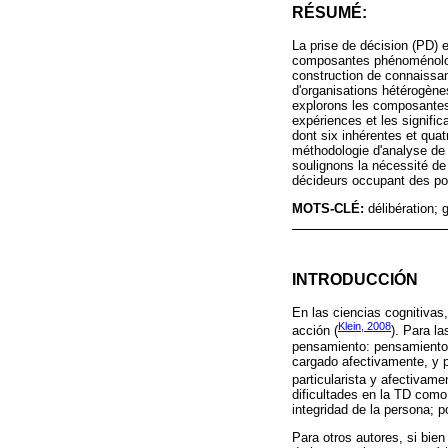
RÉSUMÉ:
La prise de décision (PD) e
composantes phénoménologi
construction de connaissan
d'organisations hétérogèn
explorons les composantes 
expériences et les signifi
dont six inhérentes et quat
méthodologie d'analyse de 
soulignons la nécessité de
décideurs occupant des pos
MOTS-CLÉ:
délibération; 
INTRODUCCIÓN
En las ciencias cognitivas
Klein, 2008
acción (
). Para la
pensamiento: pensamiento t
cargado afectivamente, y p
particularista y afectivame
dificultades en la TD como
integridad de la persona; 
Para otros autores, si bie