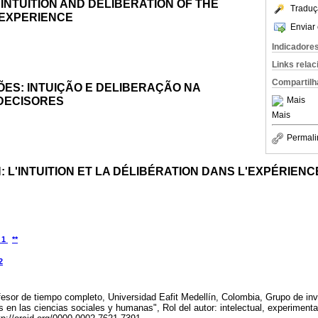
 INTUITION AND DELIBERATION OF THE
Traduç
EXPERIENCE
Enviar 
Indicadore
Links rela
Compartilh
ES: INTUIÇÃO E DELIBERAÇÃO NA
DECISORES
Mais
Mais
Permali
N: L'INTUITION ET LA DÉLIBÉRATION DANS L'EXPÉRIEN
1
**
2
fesor de tiempo completo, Universidad Eafit Medellín, Colombia, Grupo de in
s en las ciencias sociales y humanas", Rol del autor: intelectual, experiment