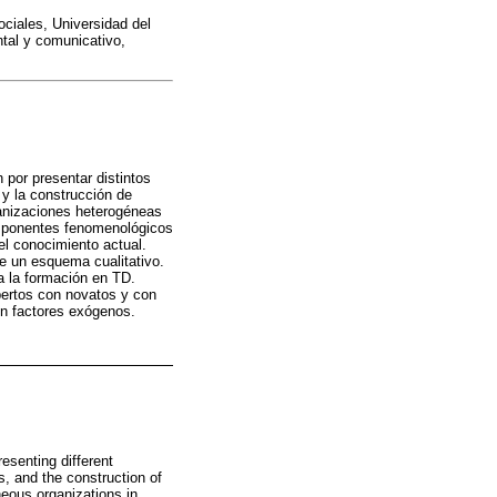
ciales, Universidad del
ntal y comunicativo,
 por presentar distintos
y la construcción de
ganizaciones heterogéneas
mponentes fenomenológicos
el conocimiento actual.
e un esquema cualitativo.
a la formación en TD.
pertos con novatos y con
on factores exógenos.
resenting different
, and the construction of
neous organizations in