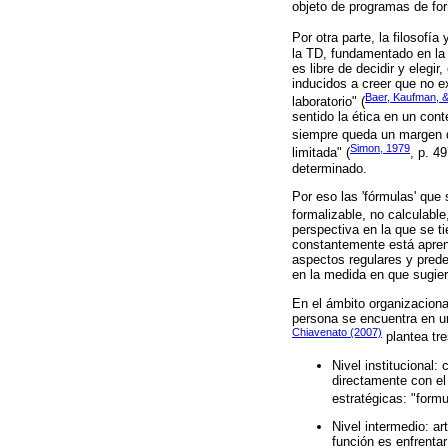
objeto de programas de for
Por otra parte, la filosofí
la TD, fundamentado en la l
es libre de decidir y elegi
inducidos a creer que no e
Baer, Kaufman, &
laboratorio" (
sentido la ética en un con
siempre queda un margen de
Simon, 1979
limitada" (
, p. 4
determinado.
Por eso las 'fórmulas' que
formalizable, no calculable
perspectiva en la que se 
constantemente está aprend
aspectos regulares y prede
en la medida en que sugie
En el ámbito organizaciona
persona se encuentra en un
Chiavenato (2007)
plantea tre
Nivel institucional:
directamente con el
estratégicas: "formu
Nivel intermedio: ar
función es enfrentar