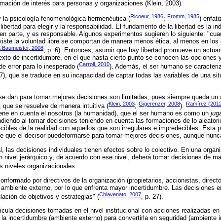
mación de interés para personas y organizaciones (Klein, 2003).
Ricoeur, 1986
Fromm, 1985
a y la psicología fenomenológica-hermenéutica (
;
) enfat
ibertad para elegir y la responsabilidad. El fundamento de la libertad es la 
r, en parte, y es responsable. Algunos experimentos sugieren lo siguiente: "cu
xiste la voluntad libre se comportan de manera menos ética, al menos en los
 Baumeister, 2008
, p. 6). Entonces, asumir que hay libertad promueve un actuar
texto de incertidumbre, en el que hasta cierto punto se conocen las opciones
Carroll, 2010
 error para lo inesperado (
). Además, el ser humano se caracteriz
97), que se traduce en su incapacidad de captar todas las variables de una si
 se dan para tomar mejores decisiones son limitadas, pues siempre queda un 
Klein, 2003
Gigerenzer, 2008
Ramírez (201
, que se resuelve de manera intuitiva (
;
).
tiene en cuenta el nosotros (la humanidad), que el ser humano es como un
jug
iendo al tomar decisiones teniendo en cuenta las formaciones de lo aleatori
cibles de la realidad con aquellos que son irregulares e impredecibles. Esta p
re que el decisor puedeformarse para tomar mejores decisiones, aunque nunc
l, las decisiones individuales tienen efectos sobre lo colectivo. En una organ
 nivel jerárquico y, de acuerdo con ese nivel, deberá tomar decisiones de m
s niveles organizacionales:
 conformado por directivos de la organización (propietarios, accionistas, direct
 ambiente externo, por lo que enfrenta mayor incertidumbre. Las decisiones e
Chiavenato, 2007
lación de objetivos y estrategias" (
, p. 27).
ticula decisiones tomadas en el nivel institucional con acciones realizadas en 
 la incertidumbre (ambiente externo) para convertirla en seguridad (ambiente 