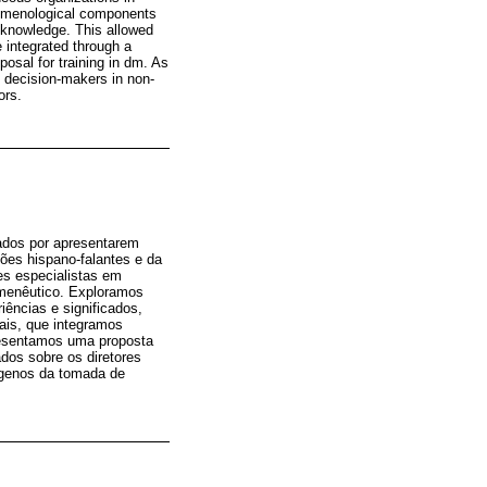
omenological components
t knowledge. This allowed
e integrated through a
osal for training in dm. As
d decision-makers in non-
ors.
zados por apresentarem
ões hispano-falantes e da
es especialistas em
menêutico. Exploramos
ências e significados,
ais, que integramos
resentamos uma proposta
dos sobre os diretores
ógenos da tomada de