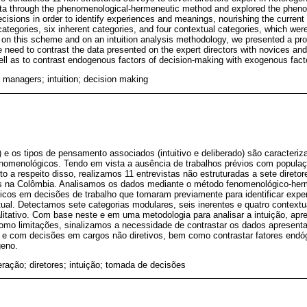
ta through the phenomenological-hermeneutic method and explored the phen
cisions in order to identify experiences and meanings, nourishing the curren
ategories, six inherent categories, and four contextual categories, which wer
on this scheme and on an intuition analysis methodology, we presented a prop
he need to contrast the data presented on the expert directors with novices an
ell as to contrast endogenous factors of decision-making with exogenous fact
; managers; intuition; decision making
e os tipos de pensamento associados (intuitivo e deliberado) são caracteri
nomenológicos. Tendo em vista a ausência de trabalhos prévios com populaç
 a respeito disso, realizamos 11 entrevistas não estruturadas a sete diretor
s na Colômbia. Analisamos os dados mediante o método fenomenológico-her
os em decisões de trabalho que tomaram previamente para identificar experi
ual. Detectamos sete categorias modulares, seis inerentes e quatro contextu
tativo. Com base neste e em uma metodologia para analisar a intuição, ap
mo limitações, sinalizamos a necessidade de contrastar os dados apresenta
 e com decisões em cargos não diretivos, bem como contrastar fatores end
geno.
eração; diretores; intuição; tomada de decisões