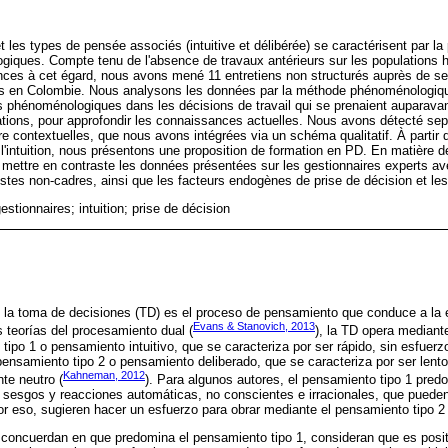
t les types de pensée associés (intuitive et délibérée) se caractérisent par la
ques. Compte tenu de l'absence de travaux antérieurs sur les populations 
ces à cet égard, nous avons mené 11 entretiens non structurés auprès de se
es en Colombie. Nous analysons les données par la méthode phénoménologi
phénoménologiques dans les décisions de travail qui se prenaient auparavant 
cations, pour approfondir les connaissances actuelles. Nous avons détecté sep
re contextuelles, que nous avons intégrées via un schéma qualitatif. À partir 
l'intuition, nous présentons une proposition de formation en PD. En matière de
 mettre en contraste les données présentées sur les gestionnaires experts av
tes non-cadres, ainsi que les facteurs endogènes de prise de décision et le
gestionnaires; intuition; prise de décision
, la toma de decisiones (TD) es el proceso de pensamiento que conduce a la 
Evans & Stanovich, 2013
s teorías del procesamiento dual (
), la TD opera median
ipo 1 o pensamiento intuitivo, que se caracteriza por ser rápido, sin esfuerzo
ensamiento tipo 2 o pensamiento deliberado, que se caracteriza por ser lento
Kahneman, 2012
nte neutro (
). Para algunos autores, el pensamiento tipo 1 pre
 sesgos y reacciones automáticas, no conscientes e irracionales, que pueden
por eso, sugieren hacer un esfuerzo para obrar mediante el pensamiento tipo 
n concuerdan en que predomina el pensamiento tipo 1, consideran que es pos