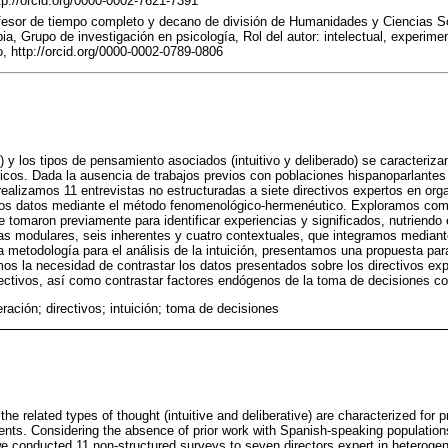
p://orcid.org/0000-0002-7621-7391
fesor de tiempo completo y decano de división de Humanidades y Ciencias So
ia, Grupo de investigación en psicología, Rol del autor: intelectual, experime
 http://orcid.org/0000-0002-0789-0806
 y los tipos de pensamiento asociados (intuitivo y deliberado) se caracterizan
os. Dada la ausencia de trabajos previos con poblaciones hispanoparlantes 
realizamos 11 entrevistas no estructuradas a siete directivos expertos en or
los datos mediante el método fenomenológico-hermenéutico. Exploramos co
e tomaron previamente para identificar experiencias y significados, nutriendo 
as modulares, seis inherentes y cuatro contextuales, que integramos mediant
 metodología para el análisis de la intuición, presentamos una propuesta par
os la necesidad de contrastar los datos presentados sobre los directivos ex
ectivos, así como contrastar factores endógenos de la toma de decisiones c
eración; directivos; intuición; toma de decisiones
e related types of thought (intuitive and deliberative) are characterized for p
s. Considering the absence of prior work with Spanish-speaking populations
we conducted 11 non-structured surveys to seven directors expert in heteroge