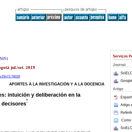
Serviços P
-5051
Journal
gotá jul./set. 2019
SciELO
r.v29n73.78028
Google
APORTES A LA INVESTIGACIÓN Y A LA DOCENCIA
Artigo
: intuición y deliberación en la
Espanh
*
s decisores
Artigo
Referên
Como c
SciELO