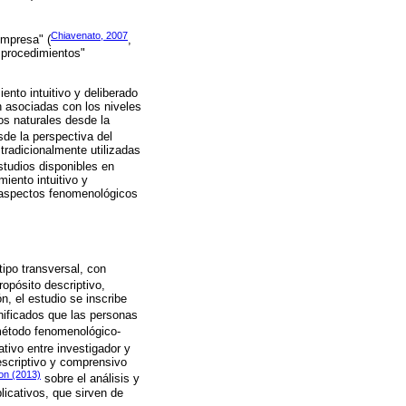
Chiavenato, 2007
empresa" (
,
 procedimientos"
nto intuitivo y deliberado
 asociadas con los niveles
tos naturales desde la
sde la perspectiva del
tradicionalmente utilizadas
tudios disponibles en
iento intuitivo y
es aspectos fenomenológicos
tipo transversal, con
ropósito descriptivo,
n, el estudio se inscribe
ificados que las personas
l método fenomenológico-
rativo entre investigador y
descriptivo y comprensivo
ton (2013)
sobre el análisis y
licativos, que sirven de