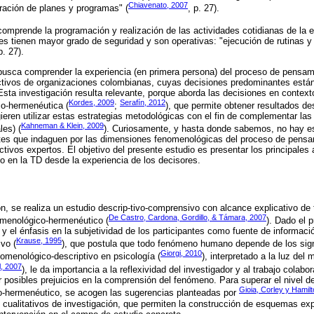
Chiavenato, 2007
oración de planes y programas" (
, p. 27).
"comprende la programación y realización de las actividades cotidianas de la 
nes tienen mayor grado de seguridad y son operativas: "ejecución de rutinas y
. 27).
busca comprender la experiencia (en primera persona) del proceso de pensamie
ectivos de organizaciones colombianas, cuyas decisiones predominantes están
 Esta investigación resulta relevante, porque aborda las decisiones en contex
Kordes, 2009
Serafín, 2012
co-hermenéutica (
;
), que permite obtener resultados de
ieren utilizar estas estrategias metodológicas con el fin de complementar las 
Kahneman & Klein, 2009
les) (
). Curiosamente, y hasta donde sabemos, no hay es
tes que indaguen por las dimensiones fenomenológicas del proceso de pensam
ectivos expertos. El objetivo del presente estudio es presentar los principal
 en la TD desde la experiencia de los decisores.
n, se realiza un estudio descrip-tivo-comprensivo con alcance explicativo de 
De Castro, Cardona, Gordillo, & Támara, 2007
omenológico-hermenéutico (
). Dado el p
y el énfasis en la subjetividad de los participantes como fuente de informació
Krause, 1995
ivo (
), que postula que todo fenómeno humano depende de los sign
Giorgi, 2010
nomenológico-descriptivo en psicología (
), interpretado a la luz de
l, 2007
), le da importancia a la reflexividad del investigador y al trabajo colabo
ar posibles prejuicios en la comprensión del fenómeno. Para superar el nivel 
Gioia, Corley y Hamil
-hermenéutico, se acogen las sugerencias planteadas por
 cualitativos de investigación, que permiten la construcción de esquemas exp