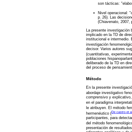
son tácticas: "elab
Nivel operacional: 
p. 26). Las decisio
(Chiavenato, 2007, p
La presente investigación 
implicado en la TD de dir
institucional e intermedio.
investigación fenomenolgi
decisor. Varios autores sug
(cuantitativas, experimenta
poblaciones hispanoparlan
deliberado de la TD en dir
del proceso de pensamiento
Método
En la presente investigació
abordaje investigativo fen
comprensivo y explicativo, 
en el paradigma interpretat
le atribuyen. El método fe
De castro et a
hermenéutico (
participantes, para detect
del método fenomenológico
presentación de resultados