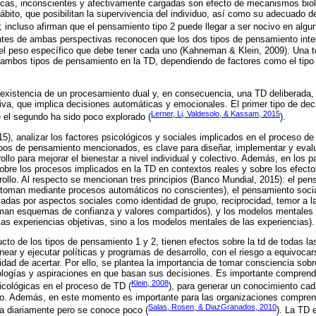
icas, inconscientes y afectivamente cargadas son efecto de mecanismos biol
ábito, que posibilitan la supervivencia del individuo, así como su adecuado d
l; incluso afirman que el pensamiento tipo 2 puede llegar a ser nocivo en algu
ntes de ambas perspectivas reconocen que los dos tipos de pensamiento inte
r el peso específico que debe tener cada uno (Kahneman & Klein, 2009). Una t
 ambos tipos de pensamiento en la TD, dependiendo de factores como el tipo 
 existencia de un procesamiento dual y, en consecuencia, una TD deliberada,
tiva, que implica decisiones automáticas y emocionales. El primer tipo de dec
Lerner, Li, Valdesolo, & Kassam, 2015
 el segundo ha sido poco explorado (
).
5), analizar los factores psicológicos y sociales implicados en el proceso de
tipos de pensamiento mencionados, es clave para diseñar, implementar y eva
lo para mejorar el bienestar a nivel individual y colectivo. Además, en los pa
bre los procesos implicados en la TD en contextos reales y sobre los efect
rrollo. Al respecto se mencionan tres principios (Banco Mundial, 2015): el pe
 toman mediante procesos automáticos no conscientes), el pensamiento social
iadas por aspectos sociales como identidad de grupo, reciprocidad, temor a la
man esquemas de confianza y valores compartidos), y los modelos mentales (
as experiencias objetivas, sino a los modelos mentales de las experiencias).
ucto de los tipos de pensamiento 1 y 2, tienen efectos sobre la td de todas la
near y ejecutar políticas y programas de desarrollo, con el riesgo a equivoca
lidad de acertar. Por ello, se plantea la importancia de tomar consciencia so
deologías y aspiraciones en que basan sus decisiones. Es importante compre
Klein, 2008
sicológicas en el proceso de TD (
), para generar un conocimiento cad
so. Además, en este momento es importante para las organizaciones compren
Salas, Rosen, & DiazGranados, 2010
iza diariamente pero se conoce poco (
). La TD 