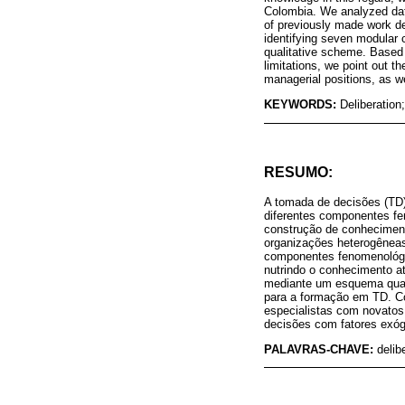
Colombia. We analyzed da
of previously made work de
identifying seven modular c
qualitative scheme. Based 
limitations, we point out t
managerial positions, as w
KEYWORDS:
Deliberation
RESUMO:
A tomada de decisões (TD) 
diferentes componentes fe
construção de conhecimento
organizações heterogênea
componentes fenomenológic
nutrindo o conhecimento at
mediante um esquema quali
para a formação em TD. Co
especialistas com novatos
decisões com fatores exó
PALAVRAS-CHAVE:
delib