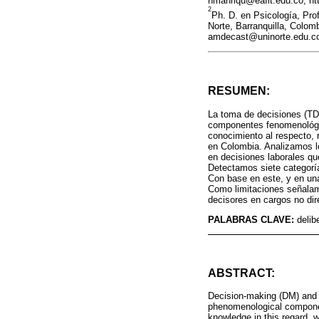
hmanriqu@eafit.edu.co, htt
2
Ph. D. en Psicología, Pro
Norte, Barranquilla, Colomb
amdecast@uninorte.edu.co,
RESUMEN:
La toma de decisiones (TD)
componentes fenomenológic
conocimiento al respecto, 
en Colombia. Analizamos 
en decisiones laborales qu
Detectamos siete categorí
Con base en este, y en una
Como limitaciones señalam
decisores en cargos no dir
PALABRAS CLAVE:
delib
ABSTRACT:
Decision-making (DM) and th
phenomenological component
knowledge in this regard, 