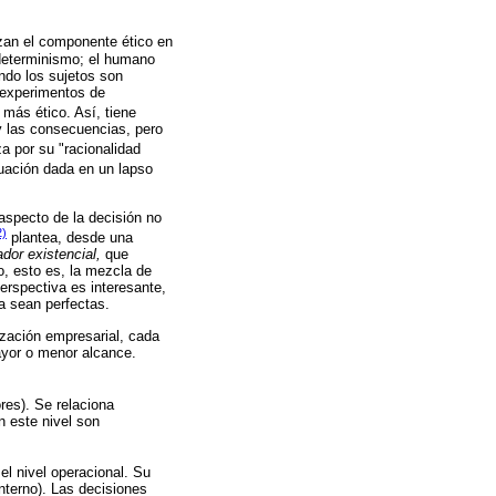
izan el componente ético en
indeterminismo; el humano
ando los sujetos son
 experimentos de
 más ético. Así, tiene
 y las consecuencias, pero
a por su "racionalidad
tuación dada en un lapso
aspecto de la decisión no
2)
plantea, desde una
ador existencial,
que
o, esto es, la mezcla de
erspectiva es interesante,
a sean perfectas.
ización empresarial, cada
ayor o menor alcance.
ores). Se relaciona
n este nivel son
el nivel operacional. Su
interno). Las decisiones