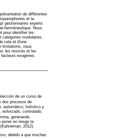
 présentation de différentes
hispanophones et la
pt gestionnaires experts
que-herméneutique. Nous
pour identifier les
t catégories modulaires,
de cela et d'une
 limitations, nous
ec les novices et les
s facteurs exogènes.
elección de un curso de
te dos procesos de
, automático, holístico y
, esforzado, controlado,
domina, generando
 poner en riesgo la
2 (Kahneman, 2012).
itivo, debido a que muchas