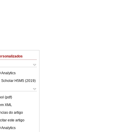
ersonalizados
 Analytics
 Scholar H5M5 (
2019
)
ol (pdf)
 em XML
cias do artigo
itar este artigo
 Analytics