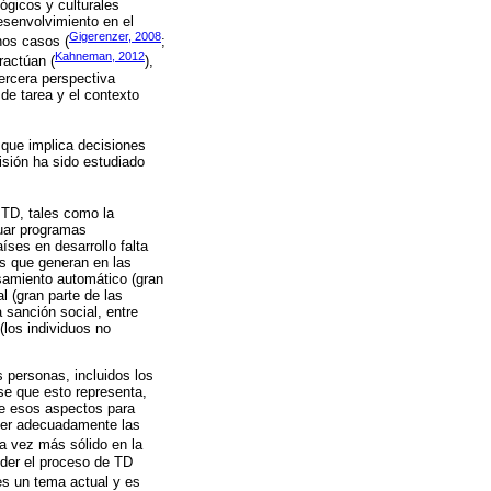
ógicos y culturales
esenvolvimiento en el
Gigerenzer, 2008
nos casos (
;
Kahneman, 2012
ractúan (
),
ercera perspectiva
de tarea y el contexto
 que implica decisiones
isión ha sido estudiado
 TD, tales como la
luar programas
íses en desarrollo falta
os que generan en las
nsamiento automático (gran
 (gran parte de las
 sanción social, entre
los individuos no
s personas, incluidos los
rse que esto representa,
bre esos aspectos para
nder adecuadamente las
a vez más sólido en la
der el proceso de TD
es un tema actual y es