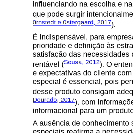
influenciando na escolha e na
que pode surgir intencionalme
0rnstedt e 0stergaard, 2017
).
É indispensável, para empres
prioridade e definição às estr
satisfação das necessidades
Sousa, 2012
rentável (
). O ente
e expectativas do cliente co
especial é essencial, pois pe
desse produto consigam adeq
Dourado, 2017
), com informaçõe
informacional para um produt
A ausência de conhecimento 
especiais reafirma a necessi