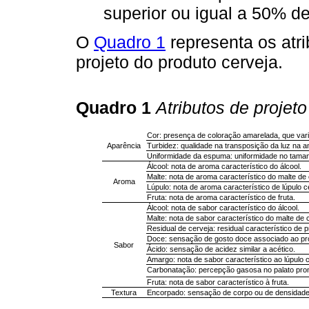
superior ou igual a 50% d
O
Quadro 1
representa os atr
projeto do produto cerveja.
Quadro 1
Atributos de projet
Cor: presença de coloração amarelada, que vari
Aparência
Turbidez: qualidade na transposição da luz na am
Uniformidade da espuma: uniformidade no tama
Álcool: nota de aroma característico do álcool.
Malte: nota de aroma característico do malte de
Aroma
Lúpulo: nota de aroma característico de lúpulo c
Fruta: nota de aroma característico de fruta.
Álcool: nota de sabor característico do álcool.
Malte: nota de sabor característico do malte de
Residual de cerveja: residual característico de
Doce: sensação de gosto doce associado ao pr
Sabor
Ácido: sensação de acidez similar a acético.
Amargo: nota de sabor característico ao lúpulo c
Carbonatação: percepção gasosa no palato pro
Fruta: nota de sabor característico à fruta.
Textura
Encorpado: sensação de corpo ou de densidade