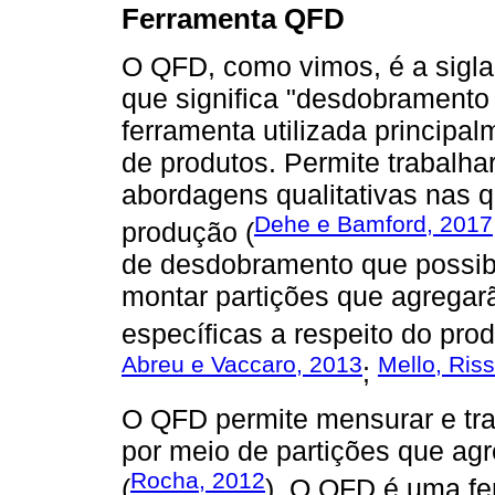
Ferramenta QFD
O QFD, como vimos, é a sigl
que significa "desdobramento
ferramenta utilizada principa
de produtos. Permite trabalh
abordagens qualitativas nas 
Dehe e Bamford, 2017
produção (
de desdobramento que possibili
montar partições que agregar
específicas a respeito do pro
Abreu e Vaccaro, 2013
Mello, Riss
;
O QFD permite mensurar e tra
por meio de partições que ag
Rocha, 2012
(
). O QFD é uma fer