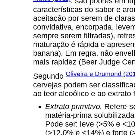
, são pobres em lú
características do sabor e ar
aceitação por serem de clara
convidativa, encorpada, levem
sempre serem filtradas), ref
maturação é rápida e apresen
banana). Em regra, não enve
mais rapidez (Beer Judge Cert
Oliveira e Drumond (20
Segundo
cervejas podem ser classificad
ao teor alcoólico e ao extrato f
Extrato primitivo.
Refere-se
matéria-prima solubilizad
Pode ser: leve (>5% e <1
(>12,0% e <14%) e forte (