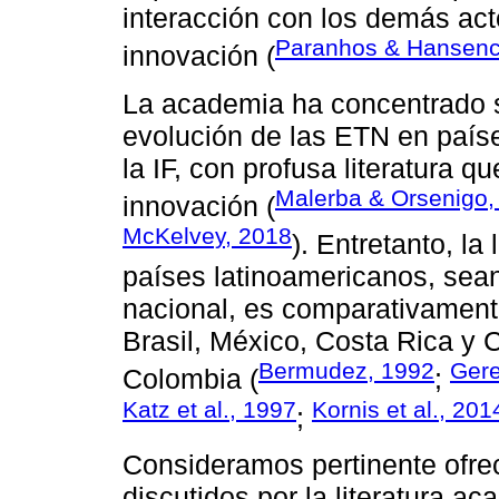
interacción con los demás act
Paranhos & Hansenc
innovación (
La academia ha concentrado su
evolución de las ETN en países
la IF, con profusa literatura 
Malerba & Orsenigo,
innovación (
McKelvey, 2018
). Entretanto, la
países latinoamericanos, sean
nacional, es comparativament
Brasil, México, Costa Rica y
Bermudez, 1992
Gere
Colombia (
;
Katz et al., 1997
Kornis et al., 201
;
Consideramos pertinente ofre
discutidos por la literatura ac