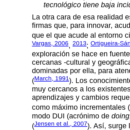
tecnológico tiene baja inc
La otra cara de esa realidad 
firmas que, para innovar, acu
que el que acude al entorno ci
Vargas, 2006
2013
Ortigueira-Sán
,
;
exploración se hace en fuent
cercanas -cultural y geográfic
dominadas por ella, para ate
March, 1991
(
). Los conocimient
muy cercanos a los existentes e
aprendizajes y cambios reque
como máximo incrementales (
modo DUI (acrónimo de
doing
Jensen et al., 2007
(
). Así, surge 