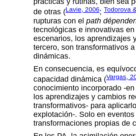
prácticas y rutinas, bien sea 
Lavie, 2006
Todorova &
de otras (
;
rupturas con el
path dépenden
tecnológicas e innovativas en 
escenarios, los aprendizajes 
tercero, son transformativos a
dinámicas.
En consecuencia, es equívoco
Vargas, 2
capacidad dinámica (
conocimiento incorporado -en 
los aprendizajes y cambios re
transformativos- para aplicarlo
explotación-. Solo en eventos
transformaciones propias de 
En los PA, la asimilación ope