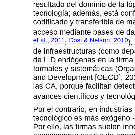
resultado del dominio de la ló
tecnología; además, está conf
codificado y transferible de m
acceso mediante bases de dat
et al., 2011
Dosi & Nelson, 2010
;
).
de infraestructuras (como dep
de I+D endógenas en la firma q
formales y sistemáticas (Orga
and Development [OECD], 2015
las CA, porque facilitan detec
avances científicos y tecnológ
Por el contrario, en industria
tecnológico es más exógeno 
Por ello, las firmas suelen in