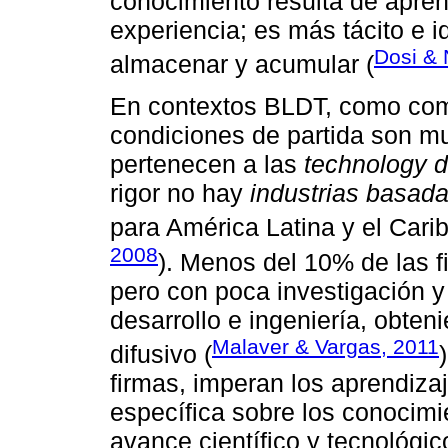
conocimiento resulta de apren
experiencia; es más tácito e id
Dosi & 
almacenar y acumular (
En contextos BLDT, como como
condiciones de partida son mu
pertenecen a las
technology d
rigor no hay
industrias basada
para América Latina y el Car
2008
). Menos del 10% de las f
pero con poca investigación y
desarrollo e ingeniería, obte
Malaver & Vargas, 2011
difusivo (
firmas, imperan los aprendiza
específica sobre los conocimi
avance científico y tecnológic