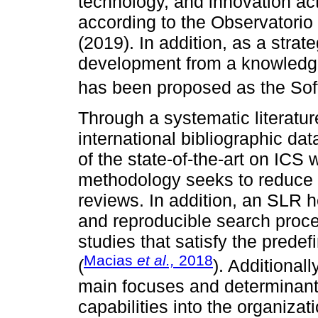
technology, and innovation acti
according to the Observatori
(2019). In addition, as a strate
development from a knowled
has been proposed as the Soft
Through a systematic literatur
international bibliographic da
of the state-of-the-art on ICS 
methodology seeks to reduce t
reviews. In addition, an SLR h
and reproducible search proces
studies that satisfy the pred
Macias
et al.,
2018
(
). Additional
main focuses and determinants
capabilities into the organizati