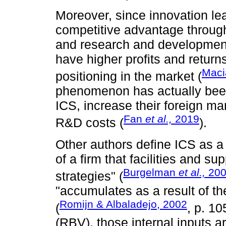
Moreover, since innovation le
competitive advantage through
and research and development
have higher profits and return
Mac
positioning in the market (
phenomenon has actually been
ICS, increase their foreign mar
Fan
et al.,
2019
R&D costs (
).
Other authors define ICS as a
of a firm that facilities and su
Burgelman
et al.,
200
strategies" (
"accumulates as a result of th
Romijn & Albaladejo, 2002
(
, p. 1
(RBV), those internal inputs 