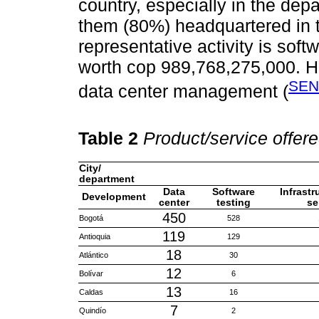
country, especially in the dep
them (80%) headquartered in t
representative activity is sof
worth cop 989,768,275,000. Ho
SE
data center management (
Table 2
Product/service offer
City/
department
Data
Software
Infrastr
Development
center
testing
se
450
Bogotá
528
119
Antioquia
129
18
Atlántico
30
12
Bolívar
6
13
Caldas
16
7
Quindío
2