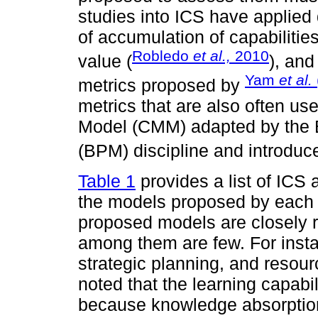
studies into ICS have applied d
of accumulation of capabilities
Robledo
et al.,
2010
value (
), and
Yam
et al.
metrics proposed by
metrics that are also often us
Model (CMM) adapted by the
(BPM) discipline and introdu
Table 1
provides a list of ICS 
the models proposed by each a
proposed models are closely r
among them are few. For insta
strategic planning, and resourc
noted that the learning capabil
because knowledge absorption