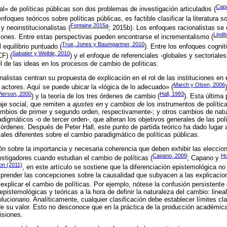
Cap
l» de políticas públicas son dos problemas de investigación articulados (
enfoques teóricos sobre políticas públicas, es factible clasificar la literatura 
Fontaine 2015a
 y neoinstitucionalistas (
; 2015b). Los enfoques racionalistas se c
Lindb
iones. Entre estas perspectivas pueden encontrarse el incrementalismo (
True, Jones y Baumgartner, 2010
l equilibrio puntuado (
). Entre los enfoques cognit
Sabatier y Weible, 2010
F) (
) y el enfoque de referenciales -globales y sectoriales-
el de las ideas en los procesos de cambio de políticas.
alistas centran su propuesta de explicación en el rol de las instituciones en 
March y Olsen, 2006
 actores. Aquí se puede ubicar la «lógica de lo adecuado» (
Pierson, 2000
Hall, 1993
) y la teoría de los tres órdenes de cambio (
). Esta última
je social, que remiten a
ajustes en
y
cambios de
los instrumentos de política 
cambios de primer y segundo orden, respectivamente-; y otros cambios de natur
gmáticos -o de tercer orden-, que alteran los objetivos generales de las po
órdenes. Después de Peter Hall, este punto de partida teórico ha dado lugar 
ales diferentes sobre el cambio paradigmático de políticas públicas.
ón sobre la importancia y necesaria coherencia que deben exhibir las eleccio
Capano, 2009
Ho
estigadores cuando estudian el cambio de políticas (
; Capano y
on (2011)
, en este artículo se sostiene que la diferenciación epistemológica n
prender las concepciones sobre la causalidad que subyacen a las explicacion
xplicar el cambio de políticas. Por ejemplo, nótese la confusión persistente 
epistemológicas y teóricas a la hora de definir la naturaleza del cambio: lineal
lucionario. Analíticamente, cualquier clasificación debe establecer límites cla
ide su valor. Esto no desconoce que en la práctica de la producción académica
isiones.