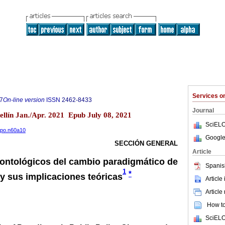
Services 
7
On-line version
ISSN
2462-8433
Journal
ellín Jan./Apr. 2021 Epub July 08, 2021
SciELO
espo.n60a10
Google
SECCIÓN GENERAL
Article
ontológicos del cambio paradigmático de
Spanis
1
*
 y sus implicaciones teóricas
Article
Article
How to 
SciELO