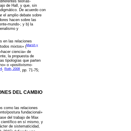
iferentes teorías-
jo de Hall, y que, sin
adigmático. De acuerdo con
ar el amplio debate sobre
adores hacen sobre las
ente-mundo-; y b) la
menalismo y
s en las relaciones
Marsh y
étodos mixtos» (
 «hacer ciencia» de
nte, la propuesta de
as tipologías que parten
smo» o «positivismo-
94
Roth, 2008
;
, pp. 71-75;
ONES DEL CAMBIO
pos como las relaciones
mento/postura fundacional»
base del trabajo de Max
científico en sí mismo, y
ácter de sistematicidad,