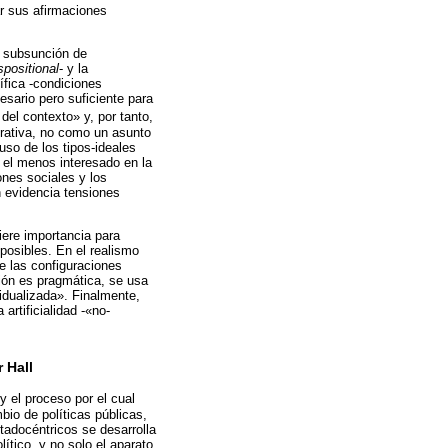
ar sus afirmaciones
a subsunción de
spositional
- y la
ífica -condiciones
sario pero suficiente para
del contexto» y, por tanto,
urativa, no como un asunto
uso de los tipos-ideales
 el menos interesado en la
ones sociales y los
n evidencia tensiones
ere importancia para
posibles. En el realismo
e las configuraciones
ción es pragmática, se usa
vidualizada». Finalmente,
artificialidad -«no-
 Hall
y el proceso por el cual
bio de políticas públicas,
tadocéntricos se desarrolla
lítico, y no solo el aparato