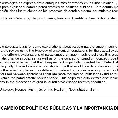
ia ontológica se expresa entre enfoques más centrados en las instituciones -y
 para explicar el cambio paradigmático de políticas públicas. Esto contribuye 
acción ideas-instituciones en los procesos de cambio gradual-acumulativo teo
 Públicas; Ontología; Neopositivismo; Realismo Científico; Neoinstitucionalis
 ontological basis of some explanations about paradigmatic change in public 
iterature review using the typology of ontological foundations for the causal ex
 the different explanations of paradigmatic change in public policies. It is ar
atic change in policies, as well as on the concept of paradigm concept, due to
ld also established that this disagreement is partially inherited from Peter Hal
logically different causal explanations: one that would lead to considering t
ther one that places it as different in nature from social learning. In terms of
expressed between approaches that are more focused on institutions -and acto
plain the paradigmatic policy change. This helps to clarify certain discussion
ions in the processes of gradual-cumulative change recently theorized.
Ontology; Neopositivism; Scientific Realism; Neoinstitutionalism
 CAMBIO DE POLÍTICAS PÚBLICAS Y LA IMPORTANCIA 