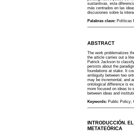
sustantivas, esta diferenc
más centrados en las ideas
discusiones sobre la inter
Palabras clave:
Políticas
ABSTRACT
The work problematizes the
the article carries out a l
Patrick Jackson to classify
persists about the paradigm
foundations at stake. It cou
ambiguity between two onto
may be incremental, and ano
ontological difference is 
more focused on ideas to ex
between ideas and institut
Keywords:
Public Policy; 
INTRODUCCIÓN. EL
METATEÓRICA