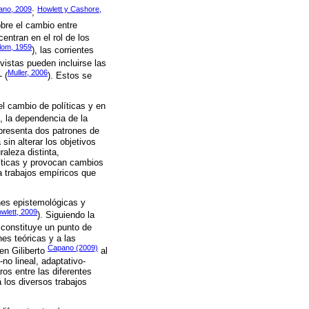
ano, 2009
Howlett y Cashore,
;
sobre el cambio entre
entran en el rol de los
lom, 1959
), las corrientes
ivistas pueden incluirse las
Muller, 2006
 (
). Estos se
el cambio de políticas y en
), la dependencia de la
 presenta dos patrones de
sin alterar los objetivos
aleza distinta,
líticas y provocan cambios
a trabajos empíricos que
nes epistemológicas y
wlett, 2009
). Siguiendo la
o constituye un punto de
es teóricas y a las
Capano (2009)
en Giliberto
al
-no lineal, adaptativo-
ros entre las diferentes
 los diversos trabajos