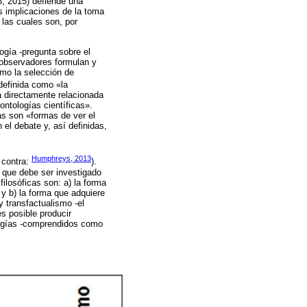
3; 2015) defiende una
las implicaciones de la toma
 las cuales son, por
logía -pregunta sobre el
 observadores formulan y
mo la selección de
 definida como «la
tá directamente relacionada
ontologías científicas».
as son «formas de ver el
 el debate y, así definidas,
Humphreys, 2013
 contra:
).
o que debe ser investigado
filosóficas son: a) la forma
y b) la forma que adquiere
y transfactualismo -el
s posible producir
ologías -comprendidos como