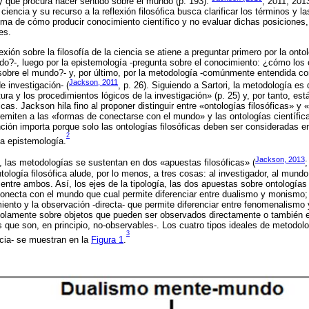
 y que procura hacer sentido sobre el mundo (p. 193).
; 2011; 201
 ciencia y su recurso a la reflexión filosófica busca clarificar los términos y 
lema de cómo producir conocimiento científico y no evaluar dichas posiciones,
es.
xión sobre la filosofía de la ciencia se atiene a preguntar primero por la onto
do?-, luego por la epistemología -pregunta sobre el conocimiento: ¿cómo los
sobre el mundo?- y, por último, por la metodología -comúnmente entendida co
Jackson, 2011
e investigación- (
, p. 26). Siguiendo a Sartori, la metodología es
ura y los procedimientos lógicos de la investigación» (p. 25) y, por tanto, es
cas. Jackson hila fino al proponer distinguir entre «ontologías filosóficas» y «
 remiten a las «formas de conectarse con el mundo» y las ontologías científic
ción importa porque solo las ontologías filosóficas deben ser consideradas en
2
a epistemología.
Jackson, 2013
 las metodologías se sustentan en dos «apuestas filosóficas» (
;
tología filosófica alude, por lo menos, a tres cosas: al investigador, al mund
n entre ambos. Así, los ejes de la tipología, las dos apuestas sobre ontologías 
conecta con el mundo que cual permite diferenciar entre dualismo y monismo; 
miento y la observación -directa- que permite diferenciar entre fenomenalismo 
olamente sobre objetos que pueden ser observados directamente o también e
 que son, en principio, no-observables-. Los cuatro tipos ideales de metod
3
ncia- se muestran en la
Figura 1
.