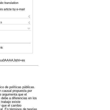
ic translation
is article by e-mail
ks
nk
djFsu0AAAAJ&hl=es
co de políticas públicas.
ón causal propuesta por
Se argumenta que el
 debe a diferencias en los
 trabajo existe
r que el cambio
al. En términos de teorías