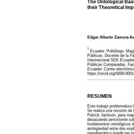
The Ontological Bas
their Theoretical Imp
Edgar Alberto Zamora-Av
1
Ecuador. Politólogo. Magí
Públicas. Docente de la Fa
Internacional SEK Ecuador 
Públicas Comparadas, Facu
Ecuador. Correo electrónic
https://orcid.org/0000-00
RESUMEN
Este trabajo problematiza 
Se realiza una revisión de 
Patrick Jackson, para mape
desacuerdo persistente sob
fundamentos ontológicos de
ambigüedad entre dos expl
paradigmático puede ser in