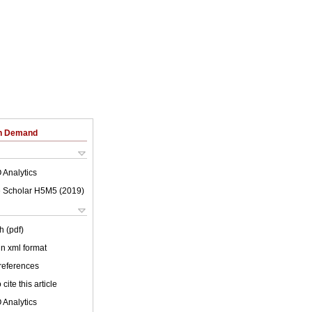
on Demand
 Analytics
 Scholar H5M5 (
2019
)
h (pdf)
 in xml format
 references
cite this article
 Analytics