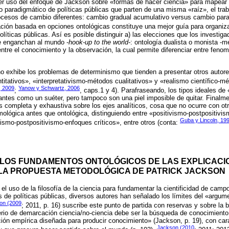
er uso del enfoque de Jackson sobre «formas de hacer ciencia» para mapear d
 paradigmático de políticas públicas que parten de una misma «raíz», el traba
cesos de cambio diferentes: cambio gradual acumulativo versus cambio par
cación basada en opciones ontológicas constituye una mejor guía para organiz
íticas públicas. Así es posible distinguir a) las elecciones que los investig
e enganchan al mundo -
hook-up to the world-
: ontología dualista o monista -m
entre el conocimiento y la observación, la cual permite diferenciar entre feno
 exhibe los problemas de determinismo que tienden a presentar otros autore
itativos», «interpretativismo-métodos cualitativos» y «realismo científico-m
, 2009
Yanow y Schwartz, 2006
;
, caps.1 y 4). Parafraseando, los tipos ideales de
antes como un suéter, pero tampoco son una piel imposible de quitar. Finalme
s completa y exhaustiva sobre los ejes analíticos, cosa que no ocurre con otr
emológica antes que ontológica, distinguiendo entre «positivismo-postpositivi
Guba y Lincoln, 19
vismo-postpositivismo-enfoques críticos», entre otros (conta:
 LOS FUNDAMENTOS ONTOLÓGICOS DE LAS EXPLICACI
LA PROPUESTA METODOLÓGICA DE PATRICK JACKSON
el uso de la filosofía de la ciencia para fundamentar la cientificidad de cam
is de políticas públicas, diversos autores han señalado los límites del «argu
on (2009
; 2011, p. 16) suscribe este punto de partida con reservas y sobre la 
erio de demarcación ciencia/no-ciencia debe ser la búsqueda de conocimiento 
ción empírica diseñada para producir conocimiento» (Jackson, p. 19), con car
Jackson (2010