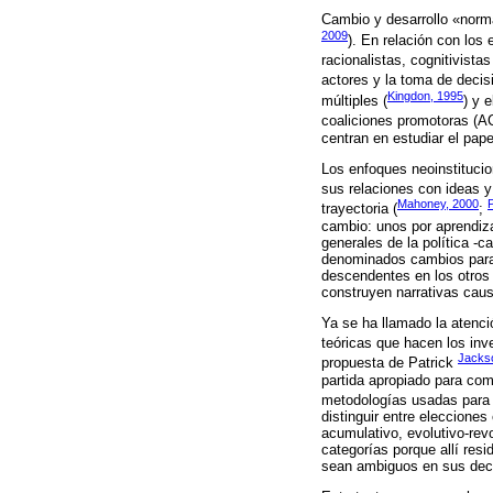
Cambio y desarrollo «norma
2009
). En relación con los 
racionalistas, cognitivistas
actores y la toma de decis
Kingdon, 1995
múltiples (
) y e
coaliciones promotoras (AC
centran en estudiar el pap
Los enfoques neoinstitucion
sus relaciones con ideas y
Mahoney, 2000
trayectoria (
;
cambio: unos por aprendiza
generales de la política -
denominados cambios paradi
descendentes en los otros 
construyen narrativas caus
Ya se ha llamado la atenci
teóricas que hacen los inv
Jacks
propuesta de Patrick
partida apropiado para com
metodologías usadas para e
distinguir entre elecciones 
acumulativo, evolutivo-revo
categorías porque allí res
sean ambiguos en sus dec