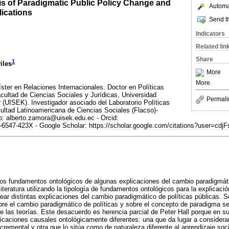
is of Paradigmatic Public Policy Change and
Automat
lications
Send th
Indicators
Related lin
Share
1
iles
More
More
ster en Relaciones Internacionales. Doctor en Políticas
cultad de Ciencias Sociales y Jurídicas, Universidad
Permali
(UISEK). Investigador asociado del Laboratorio Políticas
ltad Latinoamericana de Ciencias Sociales (Flacso)-
o: alberto.zamora@uisek.edu.ec - Orcid:
01-6547-423X - Google Scholar: https://scholar.google.com/citations?user=c
los fundamentos ontológicos de algunas explicaciones del cambio paradigmáti
literatura utilizando la tipología de fundamentos ontológicos para la explicaci
ar distintas explicaciones del cambio paradigmático de políticas públicas. 
re el cambio paradigmático de políticas y sobre el concepto de paradigma se
 las teorías. Este desacuerdo es herencia parcial de Peter Hall porque en su
icaciones causales ontológicamente diferentes: una que da lugar a considera
cremental y otra que lo sitúa como de naturaleza diferente al aprendizaje soci