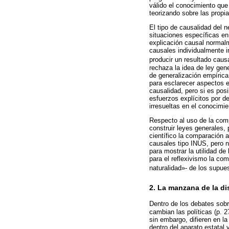
válido el conocimiento que
teorizando sobre las propia
El tipo de causalidad del 
situaciones específicas en 
explicación causal normalm
causales individualmente i
producir un resultado causa
rechaza la idea de ley gen
de generalización empírica
para esclarecer aspectos e
causalidad, pero si es posi
esfuerzos explícitos por d
irresueltas en el conocimie
Respecto al uso de la com
construir leyes generales,
científico la comparación 
causales tipo INUS, pero n
para mostrar la utilidad d
para el reflexivismo la com
naturalidad»- de los supues
2. La manzana de la di
Dentro de los debates sob
cambian las políticas (p. 2
sin embargo, difieren en l
dentro del aparato estatal 