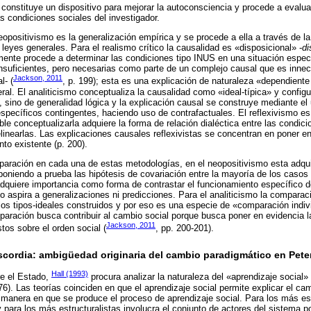
 constituye un dispositivo para mejorar la autoconsciencia y procede a evalu
s condiciones sociales del investigador.
neopositivismo es la generalización empírica y se procede a ella a través de l
leyes generales. Para el realismo crítico la causalidad es «disposicional» -
di
ente procede a determinar las condiciones tipo INUS en una situación espec
nsuficientes, pero necesarias como parte de un complejo causal que es innece
Jackson, 2011
l- (
, p. 199); esta es una explicación de naturaleza «dependiente 
eral. El analiticismo conceptualiza la causalidad como «ideal-típica» y config
, sino de generalidad lógica y la explicación causal se construye mediante el 
specíficos contingentes, haciendo uso de contrafactuales. El reflexivismo es
ble conceptualizarla adquiere la forma de relación dialéctica entre las condici
elinearlas. Las explicaciones causales reflexivistas se concentran en poner e
nto existente (p. 200).
paración en cada una de estas metodologías, en el neopositivismo esta adqui
 poniendo a prueba las hipótesis de covariación entre la mayoría de los casos 
adquiere importancia como forma de contrastar el funcionamiento específico d
o aspira a generalizaciones ni predicciones. Para el analiticismo la compara
e los tipos-ideales construidos y por eso es una especie de «comparación indi
paración busca contribuir al cambio social porque busca poner en evidencia la 
Jackson, 2011
tos sobre el orden social (
, pp. 200-201).
scordia: ambigüedad originaria del cambio paradigmático en Peter
Hall (1993)
re el Estado,
procura analizar la naturaleza del «aprendizaje social» 
76). Las teorías coinciden en que el aprendizaje social permite explicar el cam
a manera en que se produce el proceso de aprendizaje social. Para los más es
y para los más estructuralistas involucra el conjunto de actores del sistema po