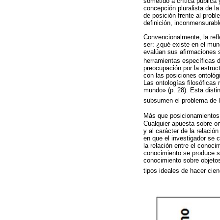
sometido a crítica pública
concepción pluralista de la
de posición frente al prob
definición, inconmensurabl
Convencionalmente, la refle
ser: ¿qué existe en el mun
evalúan sus afirmaciones 
herramientas específicas d
preocupación por la estruct
con las posiciones ontológi
Las ontologías filosóficas
mundo» (p. 28). Esta distin
subsumen el problema de l
Más que posicionamientos,
Cualquier apuesta sobre on
y al carácter de la relació
en que el investigador se 
la relación entre el conoci
conocimiento se produce s
conocimiento sobre objetos
tipos ideales de hacer cie