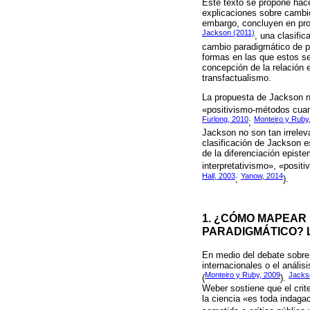
Este texto se propone hac
explicaciones sobre cambio
embargo, concluyen en pro
Jackson (2011)
, una clasifi
cambio paradigmático de pol
formas en las que estos s
concepción de la relación 
transfactualismo.
La propuesta de Jackson no
«positivismo-métodos cuant
Furlong, 2010
Monteiro y Ruby
;
Jackson no son tan irrelev
clasificación de Jackson e
de la diferenciación epist
interpretativismo», «positi
Hall, 2003
Yanow, 2014
;
).
1. ¿CÓMO MAPEAR
PARADIGMÁTICO? 
En medio del debate sobre 
internacionales o el anális
Monteiro y Ruby, 2009
Jacks
(
).
Weber sostiene que el crit
la ciencia «es toda indaga