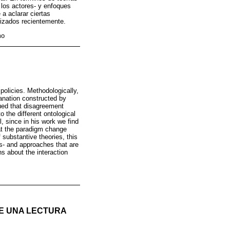
 los actores- y enfoques
a aclarar ciertas
rizados recientemente.
mo
policies. Methodologically,
planation constructed by
gued that disagreement
 the different ontological
l, since in his work we find
hat the paradigm change
 substantive theories, this
rs- and approaches that are
s about the interaction
DE UNA LECTURA