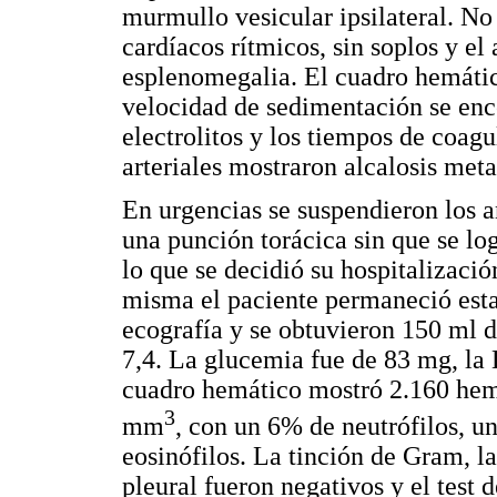
murmullo vesicular ipsilateral. No 
cardíacos rítmicos, sin soplos y e
esplenomegalia. El cuadro hemátic
velocidad de sedimentación se enco
electrolitos y los tiempos de coag
arteriales mostraron alcalosis meta
En urgencias se suspendieron los an
una punción torácica sin que se lo
lo que se decidió su hospitalizació
misma el paciente permaneció estab
ecografía y se obtuvieron 150 ml d
7,4. La glucemia fue de 83 mg, la
cuadro hemático mostró 2.160 hem
3
mm
, con un 6% de neutrófilos, u
eosinófilos. La tinción de Gram, la
pleural fueron negativos y el tes