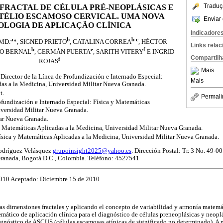
Traduç
FRACTAL DE CÉLULA PRÉ-NEOPLÁSICAS E
TÉLIO ESCAMOSO CERVICAL. UMA NOVA
Enviar 
LOGIA DE APLICAÇÃO CLÍNICA
Indicadore
a
b
b c
 MD.
*, SIGNED PRIETO
, CATALINA CORREA
, HÉCTOR
Links rela
b
e
f
RO BERNAL
, GERMÁN PUERTA
, SARITH VITERY
E INGRID
Compartilh
f
ROJAS
Mais
 Director de la Línea de Profundización e Internado Especial:
Mais
das a la Medicina, Universidad Militar Nueva Granada.
t.
Permali
ofundización e Internado Especial: Física y Matemáticas
iversidad Militar Nueva Granada.
ar Nueva Granada.
y Matemáticas Aplicadas a la Medicina, Universidad Militar Nueva Granada.
ísica y Matemáticas Aplicadas a la Medicina, Universidad Militar Nueva Granada.
Rodríguez Velásquez
grupoinsight2025@yahoo.es
. Dirección Postal: Tr. 3 No. 49-0
Granada, Bogotá D.C., Colombia. Teléfono: 4527541
2010 Aceptado: Diciembre 15 de 2010
 las dimensiones fractales y aplicando el concepto de variabilidad y armonía matemát
mático de aplicación clínica para el diagnóstico de células preneoplásicas y neopl
diagnóstico de ASCUS (células escamosas atípicas de significado no determinado). A 