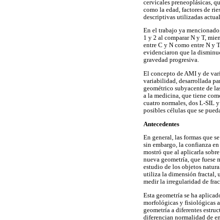
cervicales preneoplásicas, qu
como la edad, factores de rie
descriptivas utilizadas actu
En el trabajo ya mencionado, 
1 y 2 al comparar N y T, mie
entre C y N como entre N y T
evidenciaron que la disminuc
gravedad progresiva.
El concepto de AMI y de varia
variabilidad, desarrollada pa
geométrico subyacente de las 
a la medicina, que tiene com
cuatro normales, dos L-SIL y
posibles células que se pueda
Antecedentes
En general, las formas que se
sin embargo, la confianza en 
mostró que al aplicarla sobr
nueva geometría, que fuese má
estudio de los objetos natur
utiliza la dimensión fractal
medir la irregularidad de fra
Esta geometría se ha aplicad
morfológicas y fisiológicas 
geometría a diferentes estru
diferencian normalidad de en