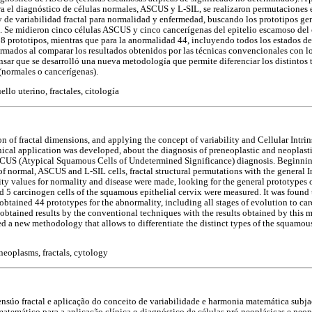
a el diagnóstico de células normales, ASCUS y L-SIL, se realizaron permutaciones es
y de variabilidad fractal para normalidad y enfermedad, buscando los prototipos gen
. Se midieron cinco células ASCUS y cinco cancerígenas del epitelio escamoso del 
8 prototipos, mientras que para la anormalidad 44, incluyendo todos los estados d
irmados al comparar los resultados obtenidos por las técnicas convencionales con l
sar que se desarrolló una nueva metodología que permite diferenciar los distintos t
(normales o cancerígenas).
ello uterino, fractales, citología
n of fractal dimensions, and applying the concept of variability and Cellular Intr
ical application was developed, about the diagnosis of preneoplastic and neoplast
SCUS (Atypical Squamous Cells of Undetermined Significance) diagnosis. Beginni
of normal, ASCUS and L-SIL cells, fractal structural permutations with the general 
y values for normality and disease were made, looking for the general prototypes 
5 carcinogen cells of the squamous epithelial cervix were measured. It was found 
obtained 44 prototypes for the abnormality, including all stages of evolution to ca
obtained results by the conventional techniques with the results obtained by thi
d a new methodology that allows to differentiate the distinct types of the squamous
 neoplasms, fractals, cytology
ensúo fractal e aplicação do conceito de variabilidade e harmonia matemática subja