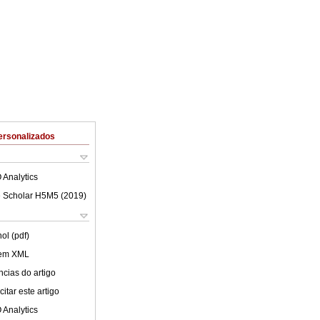
ersonalizados
 Analytics
 Scholar H5M5 (
2019
)
ol (pdf)
 em XML
cias do artigo
itar este artigo
 Analytics