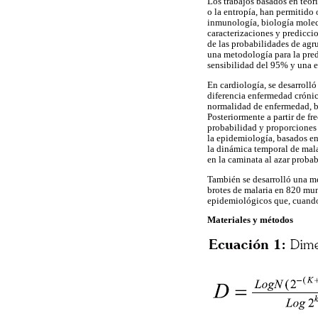
Los trabajos basados en teorí
o la entropía, han permitido
inmunología, biología molecu
caracterizaciones y prediccio
de las probabilidades de agr
una metodología para la pred
sensibilidad del 95% y una e
En cardiología, se desarroll
diferencia enfermedad cróni
normalidad de enfermedad, ba
Posteriormente a partir de fr
probabilidad y proporciones 
la epidemiología, basados en
la dinámica temporal de mal
en la caminata al azar probabi
También se desarrolló una me
brotes de malaria en 820 mun
epidemiológicos que, cuando 
Materiales y métodos