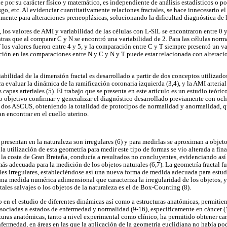
e por su carácter físico y matemático, es independiente de análisis estadísticos o p
sgo, etc. Al evidenciar cuantitativamente relaciones fractales, se hace innecesario el
almente para alteraciones preneoplásicas, solucionando la dificultad diagnóstica de
los valores de AMI y variabilidad de las células con L-SIL se encontraron entre 0 y
ntras que al comparar C y N se encontró una variabilidad de 2. Para las células norm
 los valores fueron entre 4 y 5, y la comparación entre C y T siempre presentó un va
ión en las comparaciones entre N y C y N y T puede estar relacionada con alteraci
bilidad de la dimensión fractal es desarrollado a partir de dos conceptos utilizados
ra evaluar la dinámica de la ramificación coronaria izquierda (3,4), y la AMI arteria
capas arteriales (5). El trabajo que se presenta en este artículo es un estudio teóri
o objetivo confirmar y generalizar el diagnóstico desarrollado previamente con och
 dos ASCUS, obteniendo la totalidad de prototipos de normalidad y anormalidad, q
n encontrar en el cuello uterino.
 presentan en la naturaleza son irregulares (6) y para medirlas se aproximan a objet
la utilización de esta geometría para medir este tipo de formas se vio alterada a fin
e la costa de Gran Bretaña, conducía a resultados no concluyentes, evidenciando así
s adecuada para la medición de los objetos naturales (6,7). La geometría fractal fu
ales irregulares, estableciéndose así una nueva forma de medida adecuada para estud
, una medida numérica adimensional que caracteriza la irregularidad de los objetos,
ctales salvajes o los objetos de la naturaleza es el de Box-Counting (8).
o en el estudio de diferentes dinámicas así como a estructuras anatómicas, permitien
asociadas a estados de enfermedad y normalidad (9-16), específicamente en cáncer (
cturas anatómicas, tanto a nivel experimental como clínico, ha permitido obtener ca
fermedad, en áreas en las que la aplicación de la geometría euclidiana no había po