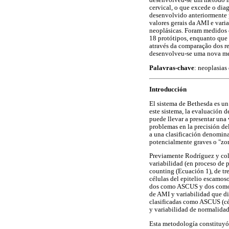
desenvolveu-se um método mat
cervical, o que excede o di
desenvolvido anteriormente p
valores gerais da AMI e varia
neoplásicas. Foram medidos 
18 protótipos, enquanto que 
através da comparação dos r
desenvolveu-se uma nova meto
Palavras-chave
: neoplasias 
Introducción
El sistema de Bethesda es un 
este sistema, la evaluación d
puede llevar a presentar una
problemas en la precisión del
a una clasificación denomina
potencialmente graves o "zona
Previamente Rodríguez y cols
variabilidad (en proceso de p
counting (Ecuación 1), de tre
células del epitelio escamoso
dos como ASCUS y dos como L-
de AMI y variabilidad que di
clasificadas como ASCUS (cé
y variabilidad de normalidad
Esta metodología constituyó 