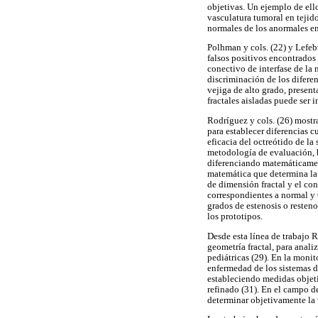
objetivas. Un ejemplo de ello
vasculatura tumoral en tejido
normales de los anormales e
Polhman y cols. (22) y Lefeb
falsos positivos encontrados 
conectivo de interfase de la 
discriminación de los diferen
vejiga de alto grado, presen
fractales aisladas puede ser 
Rodríguez y cols. (26) mostr
para establecer diferencias c
eficacia del octreótido de la
metodología de evaluación, ba
diferenciando matemáticamen
matemática que determina la t
de dimensión fractal y el co
correspondientes a normal y 
grados de estenosis o resten
los prototipos.
Desde esta línea de trabajo 
geometría fractal, para anali
pediátricas (29). En la moni
enfermedad de los sistemas d
estableciendo medidas objeti
refinado (31). En el campo de
determinar objetivamente la v