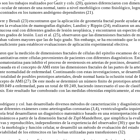
 son los trabajos realizados por Gazit y cols. (20), quienes diferenciaron con dimens
 ocular de ratones de una normal, tanto a nivel morfológico como fisiológico, logra
ncontrados en los tumores andrógeno dependientes (21).
vre y Benali (23) encontraron que la aplicación de geometría fractal puede ayudar 
en la evaluación de mamografías digitales; Landini y Rippin (24), realizaron un anál
mucosa oral con diferentes grados de lesión neoplásica, y encontraron un espectro d
tes grados de lesión. Luzi et al. (25), observaron que las dimensiones fractales de 
taban valores mayores que las de bajo grado. Sin embargo, se ha encontrado que la
insuficiente para establecer evaluaciones de aplicación experimental efectiva.
aron que la medición de dimensiones fractales de células del epitelio escamoso de cu
uantitativas entre células provenientes de pacientes con diferentes diagnósticos. Es
 somatostatina para inhibir el proceso de reestenosis en arterias de porcinos, desarr
sada en el concepto de AMI entre las dimensiones fractales de las partes de la arter
te normalidad de enfermedad. Continuando con estas investigaciones, se desarroll
otalidad de posibles prototipos arteriales, desde normal hasta la oclusión total de 
ncepto de AMI (27). De este modo se determinó un número finito de prototipos arter
69.049 a enfermedad, para un total de 69.249, haciendo innecesario el uso de clasif
osis. Este resultado fue corroborado con las medidas obtenidas empíricamente, al en
Rodríguez y col. han desarrollado diversos métodos de caracterización y diagnósti
zar diferentes exámenes como arteriografías coronarias (3,4), ventriculografía izquie
toría fetal desarrollaron un diagnóstico matemático basado en una reinterpretación 
inámicos a partir de la dimensión fractal de Zipf-Mandelbrot, que simplifica la eva
vas y reproducibles, independientes de la experiencia del observador (30) y que f
 la morfología y función celular, se desarrolló un método de evaluación del estado 
iabilidad de los eritrocitos en las bolsas utilizadas para transfusiones (32).