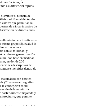
iones fractales, la
ndo así diferenciar tejidos
a disminuir el número de
isis multifractal del tejido
e valores que permitían la
muestras de cáncer invasivo de
 observación de dimensiones
ello uterino era insuficiente
te mismo grupo (5), evaluó la
ollando una nueva
ia con su totalidad, y
ó la primera generalización
la luz, con base en medidas
iales, en donde 200
icaciones descriptivas de
contrarse incluidas dentro de
co matemático con base en
rda (28) y ecocardiografías
de la concepción salud-
luación de la monitoría
ue posteriormente mejorado y
eritrocitario, que permite