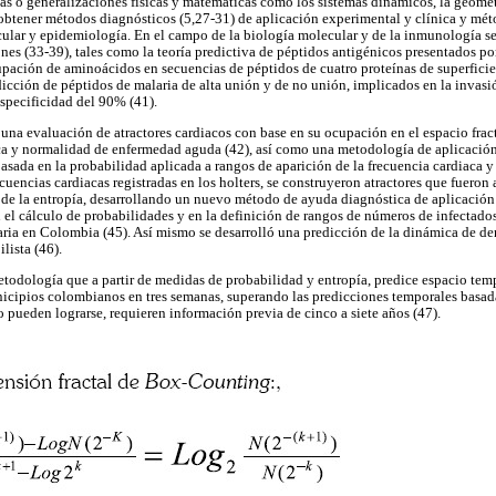
as o generalizaciones físicas y matemáticas como los sistemas dinámicos, la geometr
 obtener métodos diagnósticos (5,27-31) de aplicación experimental y clínica y mét
lar y epidemiología. En el campo de la biología molecular y de la inmunología se
nes (33-39), tales como la teoría predictiva de péptidos antigénicos presentados por 
upación de aminoácidos en secuencias de péptidos de cuatro proteínas de superficie 
icción de péptidos de malaria de alta unión y de no unión, implicados en la invasi
specificidad del 90% (41).
ó una evaluación de atractores cardiacos con base en su ocupación en el espacio fra
ca y normalidad de enfermedad aguda (42), así como una metodología de aplicación 
sada en la probabilidad aplicada a rangos de aparición de la frecuencia cardiaca y
ecuencias cardiacas registradas en los holters, se construyeron atractores que fueron
de la entropía, desarrollando un nuevo método de ayuda diagnóstica de aplicación 
 el cálculo de probabilidades y en la definición de rangos de números de infectado
aria en Colombia (45). Así mismo se desarrolló una predicción de la dinámica de 
lista (46).
todología que a partir de medidas de probabilidad y entropía, predice espacio tem
icipios colombianos en tres semanas, superando las predicciones temporales basad
pueden lograrse, requieren información previa de cinco a siete años (47).