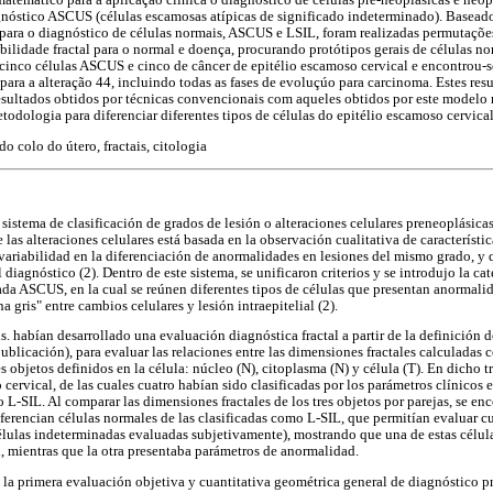
emático para a aplicação clínica o diagnóstico de células pré-neoplásicas e neop
agnóstico ASCUS (células escamosas atípicas de significado indeterminado). Base
ara o diagnóstico de células normais, ASCUS e LSIL, foram realizadas permutações 
bilidade fractal para o normal e doença, procurando protótipos gerais de células no
cinco células ASCUS e cinco de câncer de epitélio escamoso cervical e encontrou-s
para a alteração 44, incluindo todas as fases de evoluçúo para carcinoma. Estes re
esultados obtidos por técnicas convencionais com aqueles obtidos por este modelo
dologia para diferenciar diferentes tipos de células do epitélio escamoso cervical
do colo do útero, fractais, citologia
sistema de clasificación de grados de lesión o alteraciones celulares preneoplásicas
e las alteraciones celulares está basada en la observación cualitativa de característi
 variabilidad en la diferenciación de anormalidades en lesiones del mismo grado, y
 diagnóstico (2). Dentro de este sistema, se unificaron criterios y se introdujo la ca
da ASCUS, en la cual se reúnen diferentes tipos de células que presentan anormali
 gris" entre cambios celulares y lesión intraepitelial (2).
. habían desarrollado una evaluación diagnóstica fractal a partir de la definición 
ublicación), para evaluar las relaciones entre las dimensiones fractales calculadas
s objetos definidos en la célula: núcleo (N), citoplasma (N) y célula (T). En dicho 
 cervical, de las cuales cuatro habían sido clasificadas por los parámetros clínicos
SIL. Al comparar las dimensiones fractales de los tres objetos por parejas, se enc
ferencian células normales de las clasificadas como L-SIL, que permitían evaluar cu
lulas indeterminadas evaluadas subjetivamente), mostrando que una de estas célul
, mientras que la otra presentaba parámetros de anormalidad.
la primera evaluación objetiva y cuantitativa geométrica general de diagnóstico p