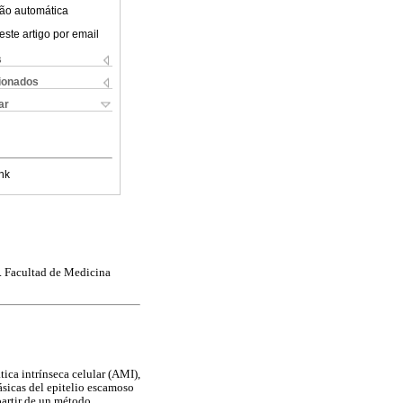
ão automática
este artigo por email
s
cionados
ar
nk
0. Facultad de Medicina
ica intrínseca celular (AMI),
ásicas del epitelio escamoso
partir de un método