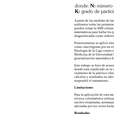
A partir de las medidas de la
realizaron todas las permutac
pueden tomar la AMI celular 
matemáticas para hallar los 
diagnosticadas como indeter
Posteriormente se aplicó es
como cancerígenas por un esp
Patología de la Liga contra e
Medicina de la Universidad M
generalización matemática ba
Este trabajo se hizo de acue
donde está clasificado en la 
exámenes de la práctica clín
cálculos y resultados no afe
suspendió el tratamiento.
Limitaciones
Para la aplicación de esta me
técnica colorimétrica utiliza
núcleo/citoplasma, asemejan
afectadas por los ciclos hor
Resultados