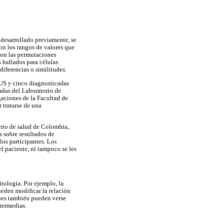
 desarrollado previamente, se
ron los rangos de valores que
aron las permutaciones
 hallados para células
iferencias o similitudes.
CUS y cinco diagnosticadas
adas del Laboratorio de
gaciones de la Facultad de
 tratarse de una
erio de salud de Colombia,
s sobre resultados de
los participantes. Los
l paciente, ni tampoco se les
itología. Por ejemplo, la
ueden modificar la relación
nes también pueden verse
termedias.