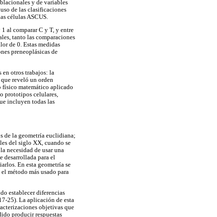
oblacionales y de variables
 uso de las clasificaciones
 las células ASCUS.
 1 al comparar C y T, y entre
ales, tanto las comparaciones
lor de 0. Estas medidas
ones preneoplásicas de
 en otros trabajos: la
l que reveló un orden
co físico matemático aplicado
o prototipos celulares,
ue incluyen todas las
os de la geometría euclidiana;
ales del siglo XX, cuando se
 la necesidad de usar una
e desarrollada para el
iarlos. En esta geometría se
 y el método más usado para
do establecer diferencias
17-25). La aplicación de esta
racterizaciones objetivas que
dido producir respuestas