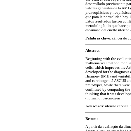
desarrollado previamente par
valores generales de la AMI 
preneoplásicas y neoplásicas
que para la normalidad hay 1
Estos resultados fueron conf
metodología; lo que hace pen
escamoso del cuello uterino 
Palabras clave
: cáncer de cu
Abstract
Beginning with the evaluatio
mathematical method for clin
cells, which improves the A
developed for the diagnosis 
Harmony (IMH) and variabilit
and carcinogen. 5 ASCUS and 
prototypes, while there were 
confirmed by comparing the 
thinking that it was develope
(normal or carcinogen).
Key words
: uterine cervical
Resumo
A partir da avaliaçúo da dim