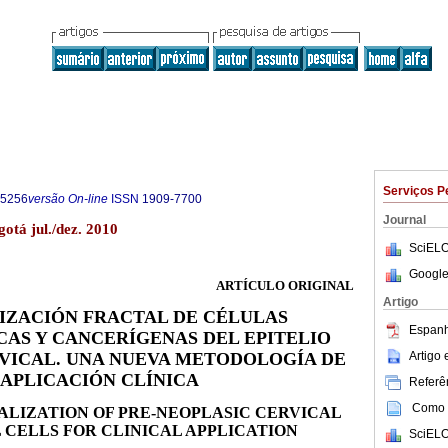
Serviços P
-5256
versão On-line
ISSN
1909-7700
Journal
gotá jul./dez. 2010
SciELO
Google
ARTÍCULO ORIGINAL
Artigo
IZACIÓN FRACTAL DE CÉLULAS
Espanh
AS Y CANCERÍGENAS DEL EPITELIO
Artigo
VICAL. UNA NUEVA METODOLOGÍA DE
APLICACIÓN CLÍNICA
Referên
Como c
LIZATION OF PRE-NEOPLASIC CERVICAL
 CELLS FOR CLINICAL APPLICATION
SciELO