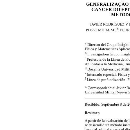
GENERALIZAÇÃO 
CANCER DO EPI
METODO
JAVIER RODRÍGUEZ V.
d
POSSO MD. M. SC.
, PED
a
Director del Grupo Insight.
Física y Matemáticas Aplica
b
Investigadora Grupo Insigh
c
Profesora de la Línea de Pr
Aplicadas a la Medicina, Un
d
Docente Universidad Milit
e
Internado especial: Física 
f
Línea de profundización: F
* Correspondencia: Javier 
Universidad Militar Nueva 
Recibido: Septiembre 8 de 
Resumen
A partir de la evaluación de
se desarrolló un método mate
cervical, el cual supera el 