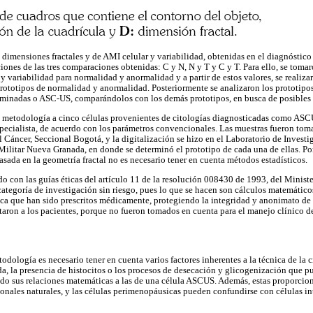
s dimensiones fractales y de AMI celular y variabilidad, obtenidas en el diagnóstico
iones de las tres comparaciones obtenidas: C y N, N y T y C y T. Para ello, se toma
y variabilidad para normalidad y anormalidad y a partir de estos valores, se realiz
prototipos de normalidad y anormalidad. Posteriormente se analizaron los prototipos
minadas o ASC-US, comparándolos con los demás prototipos, en busca de posibles d
ta metodología a cinco células provenientes de citologías diagnosticadas como AS
ecialista, de acuerdo con los parámetros convencionales. Las muestras fueron tom
l Cáncer, Seccional Bogotá, y la digitalización se hizo en el Laboratorio de Investi
ilitar Nueva Granada, en donde se determinó el prototipo de cada una de ellas. Por
sada en la geometría fractal no es necesario tener en cuenta métodos estadísticos.
rdo con las guías éticas del artículo 11 de la resolución 008430 de 1993, del Minist
categoría de investigación sin riesgo, pues lo que se hacen son cálculos matemático
ica que han sido prescritos médicamente, protegiendo la integridad y anonimato de 
ctaron a los pacientes, porque no fueron tomados en cuenta para el manejo clínico de
todología es necesario tener en cuenta varios factores inherentes a la técnica de la c
da, la presencia de histocitos o los procesos de desecación y glicogenización que p
do sus relaciones matemáticas a las de una célula ASCUS. Además, estas proporcio
monales naturales, y las células perimenopáusicas pueden confundirse con células in