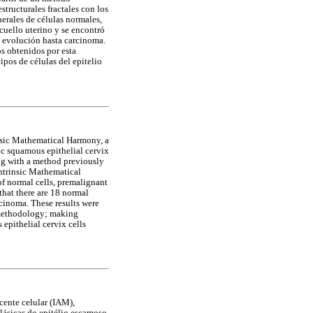
tructurales fractales con los
erales de células normales,
cuello uterino y se encontró
e evolución hasta carcinoma.
os obtenidos por esta
ipos de células del epitelio
insic Mathematical Harmony, a
ic squamous epithelial cervix
ng with a method previously
Intrinsic Mathematical
of normal cells, premalignant
that there are 18 normal
rcinoma. These results were
s methodology; making
 epithelial cervix cells
cente celular (IAM),