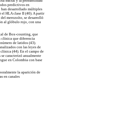
ía fractal y la probabilidad
odos predictivos en
 han desarrollado múltiples
el HLA clase II (40). A partir
del merozoíto, se desarrolló
ón al glóbulo rojo, con una
ctal de Box-counting, que
clínica que diferencia
 número de latidos (43).
 analizados con las leyes de
clínica (44). En el campo de
s se caracterizó anualmente
dengue en Colombia con base
poralmente la aparición de
as en canales