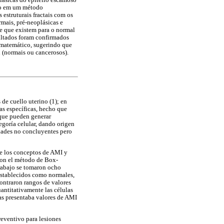
lásicas do epitélio escamoso
ado em um método
estruturais fractais com os
rmais, pré-neoplásicas e
e que existem para o normal
sultados foram confirmados
 matemático, sugerindo que
 (normais ou cancerosos).
 de cuello uterino (1); en
cas específicas, hecho que
 que pueden generar
tegoría celular, dando origen
dades no concluyentes pero
de los conceptos de AMI y
 con el método de Box-
trabajo se tomaron ocho
 establecidos como normales,
ontraron rangos de valores
antitativamente las células
as presentaba valores de AMI
reventivo para lesiones