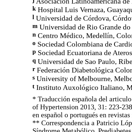
Asociación Latinoamericana de 
k
Hospital Luis Vernaza, Guayaqu
l
Universidad de Córdova, Córdo
m
Universidad de Rio Grande do S
n
Centro Médico, Medellín, Colo
o
Sociedad Colombiana de Cardio
p
Sociedad Ecuatoriana de Ateros
q
Universidad de Sao Paulo, Ribei
r
Federación Diabetológica Colo
s
University of Melbourne, Melbou
t
Instituto Auxológico Italiano, Mi
* Traducción española del articulo 
of Hypertension 2013, 31: 223-238,
en español o portugués en revistas
** Correspondencia a Patricio Ló
Síndrome Metabólico, Prediabetes 