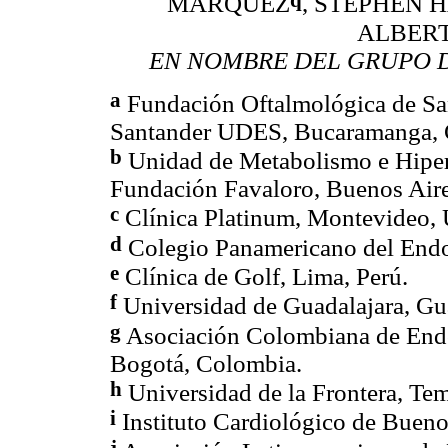
MÁRQUEZ
, STEPHEN 
ALBER
EN NOMBRE DEL GRUPO D
a
Fundación Oftalmológica de S
Santander UDES, Bucaramanga, 
b
Unidad de Metabolismo e Hiperte
Fundación Favaloro, Buenos Aire
c
Clínica Platinum, Montevideo, 
d
Colegio Panamericano del Endot
e
Clínica de Golf, Lima, Perú.
f
Universidad de Guadalajara, Gu
g
Asociación Colombiana de Endoc
Bogotá, Colombia.
h
Universidad de la Frontera, Tem
i
Instituto Cardiológico de Buenos
j