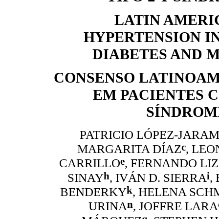
LATIN AMERI
HYPERTENSION IN
DIABETES AND 
CONSENSO LATINOAM
EM PACIENTES C
SÍNDROM
PATRICIO LÓPEZ-JARAM
c
MARGARITA DÍAZ
, LE
e
CARRILLO
, FERNANDO LI
h
i
SINAY
, IVÁN D. SIERRA
,
k
BENDERKY
, HELENA SCH
n
URINA
, JOFFRE LARA
q