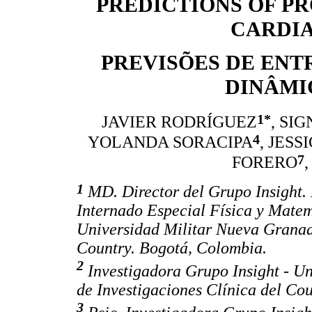
PREDICTIONS OF P
CARDI
PREVISÕES DE ENT
DINÂMI
1*
JAVIER RODRÍGUEZ
, SI
4
YOLANDA SORACIPA
, JES
7
FORERO
1
MD. Director del Grupo Insight. 
Internado Especial Física y Matem
Universidad Militar Nueva Granada
Country. Bogotá, Colombia.
2
Investigadora Grupo Insight - U
de Investigaciones Clínica del Co
3