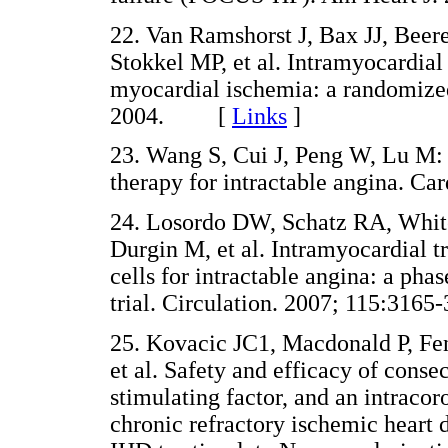
22. Van Ramshorst J, Bax JJ, Beer
Stokkel MP, et al. Intramyocardial
myocardial ischemia: a randomized
2004. [
Links
]
23. Wang S, Cui J, Peng W, Lu M:
therapy for intractable angina. 
24. Losordo DW, Schatz RA, White
Durgin M, et al. Intramyocardial 
cells for intractable angina: a pha
trial. Circulation. 2007; 115:3
25. Kovacic JC1, Macdonald P, Fe
et al. Safety and efficacy of cons
stimulating factor, and an intraco
chronic refractory ischemic heart 