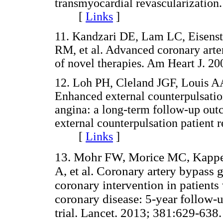
transmyocardial revascularization
[
Links
]
11. Kandzari DE, Lam LC, Eisenste
RM, et al. Advanced coronary artery
of novel therapies. Am Heart J.
12. Loh PH, Cleland JGF, Louis AA
Enhanced external counterpulsation
angina: a long-term follow-up out
external counterpulsation patient r
[
Links
]
13. Mohr FW, Morice MC, Kappet
A, et al. Coronary artery bypass 
coronary intervention in patients 
coronary disease: 5-year follow
trial. Lancet. 2013; 381:629-