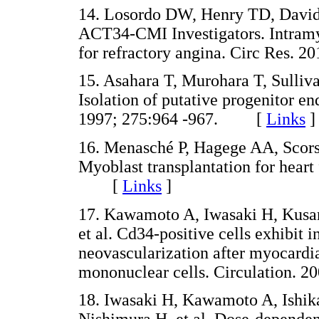
14. Losordo DW, Henry TD, Davids
ACT34-CMI Investigators. Intramy
for refractory angina. Circ Res.
15. Asahara T, Murohara T, Sullivan
Isolation of putative progenitor en
1997; 275:964 -967. [
Links
]
16. Menasché P, Hagege AA, Scors
Myoblast transplantation for heart 
[
Links
]
17. Kawamoto A, Iwasaki H, Kusa
et al. Cd34-positive cells exhibit 
neovascularization after myocardia
mononuclear cells. Circulation
18. Iwasaki H, Kawamoto A, Ishi