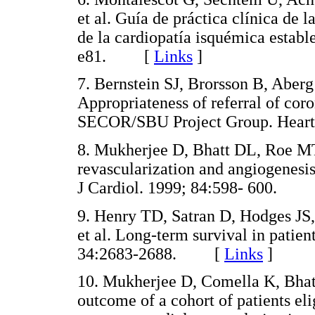
et al. Guía de práctica clínica de
de la cardiopatía isquémica establ
e81. [
Links
]
7. Bernstein SJ, Brorsson B, Abe
Appropriateness of referral of cor
SECOR/SBU Project Group. Hea
8. Mukherjee D, Bhatt DL, Roe MT,
revascularization and angiogenesi
J Cardiol. 1999; 84:598- 600.
9. Henry TD, Satran D, Hodges JS
et al. Long-term survival in patien
34:2683-2688. [
Links
]
10. Mukherjee D, Comella K, Bhatt
outcome of a cohort of patients eli