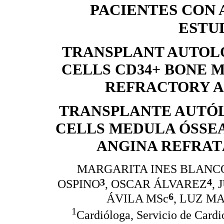
PACIENTES CON 
ESTU
TRANSPLANT AUTOL
CELLS CD34+ BONE 
REFRACTORY A
TRANSPLANTE AUTÓ
CELLS MEDULA ÓSSEA
ANGINA REFRAT
MARGARITA INES BLANC
3
4
OSPINO
, OSCAR ÁLVAREZ
,
6
ÁVILA MSc
, LUZ M
1
Cardióloga, Servicio de Cardio