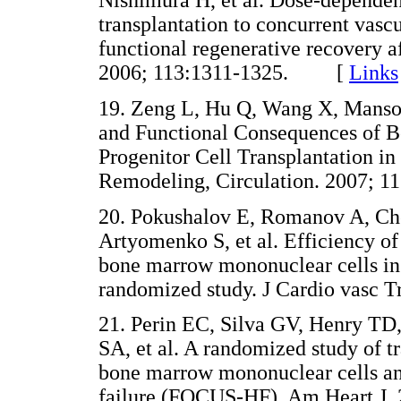
Nishimura H, et al. Dose-dependen
transplantation to concurrent vas
functional regenerative recovery af
2006; 113:1311-1325. [
Links
19. Zeng L, Hu Q, Wang X, Mansoor
and Functional Consequences of 
Progenitor Cell Transplantation in
Remodeling, Circulation. 2007;
20. Pokushalov E, Romanov A, Che
Artyomenko S, et al. Efficiency of
bone marrow mononuclear cells in p
randomized study. J Cardio vasc
21. Perin EC, Silva GV, Henry T
SA, et al. A randomized study of t
bone marrow mononuclear cells and
failure (FOCUS-HF). Am Heart 