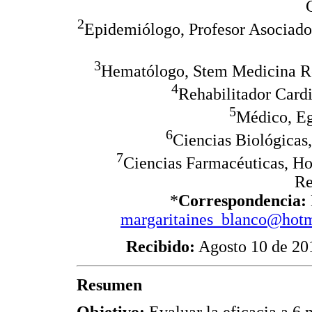
2
Epidemiólogo, Profesor Asociado 
3
Hematólogo, Stem Medicina Reg
4
Rehabilitador Cardi
5
Médico, E
6
Ciencias Biológicas
7
Ciencias Farmacéuticas, Ho
Re
*
Correspondencia:
margaritaines_blanco@hot
Recibido:
Agosto 10 de 2
Resumen