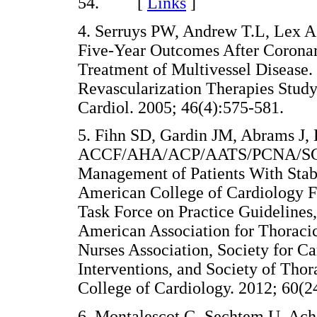
54. [
Links
]
4. Serruys PW, Andrew T.L, Lex A. 
Five-Year Outcomes After Coronary
Treatment of Multivessel Disease. 
Revascularization Therapies Stud
Cardiol. 2005; 46(4):575-581.
5. Fihn SD, Gardin JM, Abrams J, B
ACCF/AHA/ACP/AATS/PCNA/SCAI/ 
Management of Patients With Stabl
American College of Cardiology F
Task Force on Practice Guidelines
American Association for Thoracic
Nurses Association, Society for C
Interventions, and Society of Thor
College of Cardiology. 2012; 6
6. Montalescot G, Sechtem U, Ache